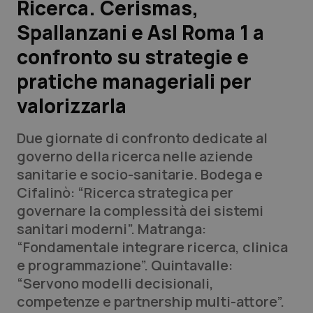
Ricerca. Cerismas,
Spallanzani e Asl Roma 1 a
Scienza e Farmaci
confronto su strategie e
Studi e Analisi
pratiche manageriali per
valorizzarla
Lettere al direttore
Due giornate di confronto dedicate al
Edizioni Regionali
governo della ricerca nelle aziende
sanitarie e socio-sanitarie. Bodega e
QS Pro
Cifalinò: “Ricerca strategica per
governare la complessità dei sistemi
Professionisti Sanitari.AI
sanitari moderni”. Matranga:
“Fondamentale integrare ricerca, clinica
Abruzzo
QS Pro Gold
e programmazione”. Quintavalle:
“Servono modelli decisionali,
QS Club
Newsletter
Basilicata
Artrite & artrosi
competenze e partnership multi-attore”.