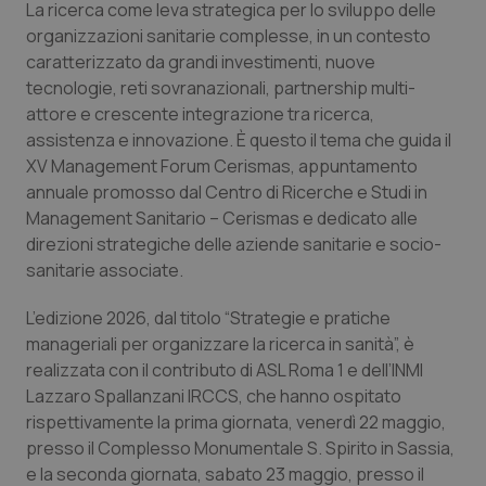
La ricerca come leva strategica per lo sviluppo delle
Calabria
Asma & BPCO
organizzazioni sanitarie complesse, in un contesto
caratterizzato da grandi investimenti, nuove
Campania
Car-T
tecnologie, reti sovranazionali, partnership multi-
attore e crescente integrazione tra ricerca,
Emilia-Romagna
Colesterolo & coronaropatie
assistenza e innovazione. È questo il tema che guida il
XV Management Forum Cerismas, appuntamento
Friuli Venezia Giulia
Dermatite Atopica
annuale promosso dal Centro di Ricerche e Studi in
Management Sanitario – Cerismas e dedicato alle
Lazio
Diabete & glucometri
direzioni strategiche delle aziende sanitarie e socio-
sanitarie associate.
Liguria
Disturbi dell’umore
L’edizione 2026, dal titolo “Strategie e pratiche
manageriali per organizzare la ricerca in sanità”, è
Lombardia
Dolore
realizzata con il contributo di ASL Roma 1 e dell’INMI
Lazzaro Spallanzani IRCCS, che hanno ospitato
Marche
Donna & Salute
rispettivamente la prima giornata, venerdì 22 maggio,
presso il Complesso Monumentale S. Spirito in Sassia,
Molise
Epatiti
e la seconda giornata, sabato 23 maggio, presso il