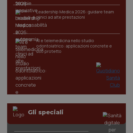
Leadership Medica 2026: guidare team
clinici ad alte prestazioni
AI e telemedicina nello studio
odontoiatrico: applicazioni concrete e
PHPSESSID
Sessio
PHP.net
uso protetto
www.quotidianosanita.it
Gli speciali