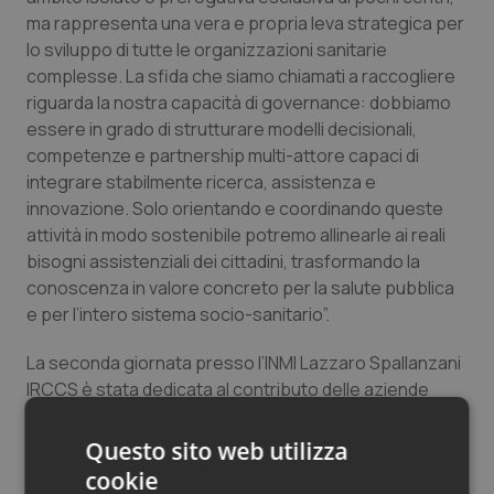
ma rappresenta una vera e propria leva strategica per
lo sviluppo di tutte le organizzazioni sanitarie
complesse. La sfida che siamo chiamati a raccogliere
riguarda la nostra capacità di governance: dobbiamo
essere in grado di strutturare modelli decisionali,
competenze e partnership multi-attore capaci di
integrare stabilmente ricerca, assistenza e
innovazione. Solo orientando e coordinando queste
attività in modo sostenibile potremo allinearle ai reali
bisogni assistenziali dei cittadini, trasformando la
conoscenza in valore concreto per la salute pubblica
e per l’intero sistema socio-sanitario”.
La seconda giornata presso l’INMI Lazzaro Spallanzani
IRCCS è stata dedicata al contributo delle aziende
associate, ponendo al centro il confronto di
esperienze concrete di organizzazione, governance e
Questo sito web utilizza
sviluppo dell’attività di ricerca.
cookie