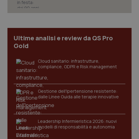
session-id
settim
2 gior
_ga
1 anno
Google LLC
mes
.quotidianosanita.it
Ultime analisi e review da QS Pro
Gold
Cloud sanitario: infrastrutture,
compliance, GDPR e Risk management
Gestione dell'Ipertensione resistente:
dalle Linee Guida alle terapie innovative
Leadership Infermieristica 2026: nuovi
modelli di responsabilità e autonomia