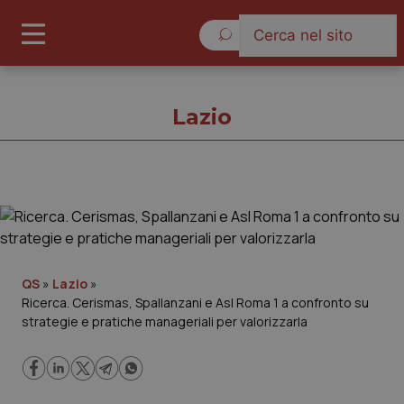
Domenica 9 Agosto 2026
Lazio
Lazio
Cronache
QS
»
Lazio
»
Ricerca. Cerismas, Spallanzani e Asl Roma 1 a confronto su
Governo e Parlamento
strategie e pratiche manageriali per valorizzarla
Regioni e Asl
Lavoro e Professioni