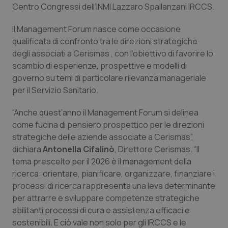
Centro Congressi dell’INMI Lazzaro Spallanzani IRCCS.
Piemonte
HIV
Il Management Forum nasce come occasione
qualificata di confronto tra le direzioni strategiche
Provincia Autonoma di Bolzano
Infezioni & Febbre
degli associati a Cerismas , con l’obiettivo di favorire lo
scambio di esperienze, prospettive e modelli di
Provincia Autonoma di Trento
Ipertensione & Scompenso
governo su temi di particolare rilevanza manageriale
per il Servizio Sanitario.
Puglia
Malattie rare
“Anche quest’anno il Management Forum si delinea
Sardegna
Malattia di Crohn & Rettocolite Ulcerosa
come fucina di pensiero prospettico per le direzioni
strategiche delle aziende associate a Cerismas”,
dichiara
Antonella Cifalinò
, Direttore Cerismas. “Il
Sicilia
Neuroscienze & patologie neurodegenerative
tema prescelto per il 2026 è il management della
ricerca: orientare, pianificare, organizzare, finanziare i
Toscana
Obesità
processi di ricerca rappresenta una leva determinante
per attrarre e sviluppare competenze strategiche
Umbria
Oftalmologia
abilitanti processi di cura e assistenza efficaci e
sostenibili. E ciò vale non solo per gli IRCCS e le