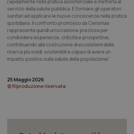
rapidamente nella pratica assistenziale e metterla al
servizio della salute pubblica. E formare gli operatori
Necessari
Statistici
Marketing
sanitari ad applicare le nuove conoscenze nella pratica
I cookie necessari contribuiscono a rendere fruibile il
quotidiana. Il confronto promosso da Cerismas
sito web abilitandone funzionalità di base quali la
rappresenta quindi un’occasione preziosa per
navigazione sulle pagine e l'accesso alle aree
protette del sito. Il sito web non è in grado di
condividere esperienze, criticità e prospettive,
funzionare correttamente senza questi cookie.
contribuendo alla costruzione di ecosistemi della
Nome
Fornitore
/
Dominio
Scaden
ricerca più solidi, sostenibili e capaci di avere un
impatto positivo sulla salute della popolazione”.
VISITOR_PRIVACY_METADATA
5 mesi
YouTube
settim
.youtube.com
25 Maggio 2026
© Riproduzione riservata