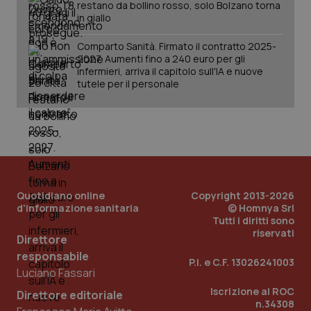
sessione.
det
restano da bollino rosso, solo Bolzano torna
vis
in giallo
web
uti
nuo
Comparto Sanità. Firmato il contratto 2025-
ver
2027. Aumenti fino a 240 euro per gli
dell
infermieri, arriva il capitolo sull'IA e nuove
You
tutele per il personale
__Secure-YNID
.youtube.com
5 mesi 4
Que
settimane
imp
You
ten
pre
del
vid
inco
può
det
vis
Quotidiano online
Copyright 2013-2026
web
d'informazione sanitaria
© Homnya Srl
uti
nuo
Tutti i diritti sono
ver
riservati
Direttore
dell
You
responsabile
P.I. e C.F. 13026241003
YSC
Sessione
Que
Google LLC
Luciano Fassari
imp
.youtube.com
You
Iscrizione al ROC
Direttore editoriale
ten
n.34308
vis