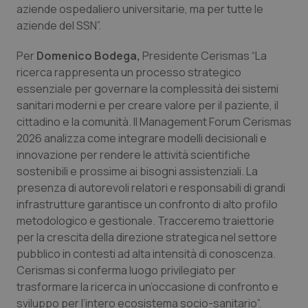
Valle D’Aosta
Oncodermatologia
aziende ospedaliero universitarie, ma per tutte le
aziende del SSN”.
Veneto
Oncoematologia
Per
Domenico Bodega,
Presidente Cerismas “La
ricerca rappresenta un processo strategico
Oncologia & Nutrizione
essenziale per governare la complessità dei sistemi
sanitari moderni e per creare valore per il paziente, il
Psoriasi & pelle
cittadino e la comunità. Il Management Forum Cerismas
2026 analizza come integrare modelli decisionali e
Quotidiano Cardiologia
innovazione per rendere le attività scientifiche
sostenibili e prossime ai bisogni assistenziali. La
Quotidiano Chirurgia
presenza di autorevoli relatori e responsabili di grandi
infrastrutture garantisce un confronto di alto profilo
Quotidiano Oncologia
metodologico e gestionale. Tracceremo traiettorie
per la crescita della direzione strategica nel settore
Quotidiano Pediatria
pubblico in contesti ad alta intensità di conoscenza.
Cerismas si conferma luogo privilegiato per
trasformare la ricerca in un’occasione di confronto e
Rene & patologie urogenitali
sviluppo per l’intero ecosistema socio-sanitario”.