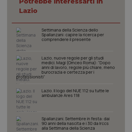
Potrebbe interessarti in
Lazio
CookieScriptConsent
5 mesi
CookieScript
settim
www.quotidianosanita.it
Settimana della Scienza dello
Spallanzani: capire la ricerca per
comprendere il presente
Lazio, nuove regole per gli studi
medici. Magi (Omceo Roma): “Dopo
anni di lavoro, regole più chiare, meno
burocrazia e certezza per i
professionisti”
Lazio. Il logo del NUE 112 su tutte le
ambulanze Ares 118
tracking-sites-ironfish-
www.quotidianosanita.it
4
tracking-enable
settim
2 gior
Spallanzani. Settembre in festa: dai
90 anni della nascita e i 30 da Irccs
alla Settimana della Scienza
tracking-sites-ironfish-
www.quotidianosanita.it
4