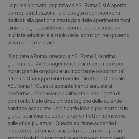
La prima giornata, ospitata da ASL Roma 1, si è aperta
Salute orale & impianti
con i saluti istituzionali e proseguirà con interventi
dedicati alla gestione strategica delle sperimentazioni
Sangue & coagulazione
cliniche, agli ecosistemi di ricerca, alle partnership
multistakeholder e al ruolo delle istituzioni nel governo
Tiroide
della ricerca sanitaria.
Tumore al seno
“Ospitare a Roma, presso la ASL Roma 1, la prima
giornata del XV Management Forum Cerismas è per
noi un grande orgoglio e un’importante opportunità”,
Tumore ovarico
afferma
Giuseppe Quintavalle,
Direttore Generale
ASL Roma 1. “Questo appuntamento annuale si
Tumori del Polmone & Testa Collo
conferma un’occasione qualificata e privilegiata di
confronto tra le direzioni strategiche delle aziende
Tumori gastrointestinali
sanitarie associate. Uno spazio ideale per mettersi in
gioco, scambiando esperienze e riflettendo insieme
Ulcera & Reflusso
sulle sfide più attuali. Questa edizione accende i
riflettori su un tema cruciale: la ricerca non è più un
Vaccini
ambito isolato o prerogativa esclusiva di pochi centri,