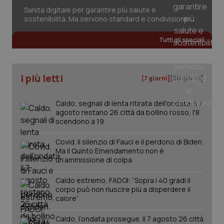
Sanità digitale per garantire più salute e
sostenibilità. Ma servono standard e condivisione
_ga_KM60CM4NPH
.quotidianosanita.it
1 anno
Tutti gli speciali
mes
I più letti
[7 giorni]
[30 giorni]
Caldo, segnali di lenta ritirata dell'ondata: il 7
agosto restano 26 città da bollino rosso, l'8
scendono a 19
Fornitore
/
Nome
Scadenza
Descrizion
Covid. Il silenzio di Fauci e il perdono di Biden.
Dominio
Nome
Fornitore
/
Dominio
Scadenza
Des
Ma il Quinto Emendamento non è
_ga_0VMQEQKQ1N
.quotidianosanita.it
1 anno 1
Questo
un’ammissione di colpa
mese
cookie
VISITOR_INFO1_LIVE
5 mesi 4
Que
Google LLC
viene
settimane
imp
.youtube.com
utilizzato
You
Caldo estremo, FADOI: “Sopra i 40 gradi il
da Google
ten
corpo può non riuscire più a disperdere il
Analytics
pre
calore”
per
del
mantener
vid
lo stato
inco
Caldo, l’ondata prosegue. Il 7 agosto 26 città
della
può