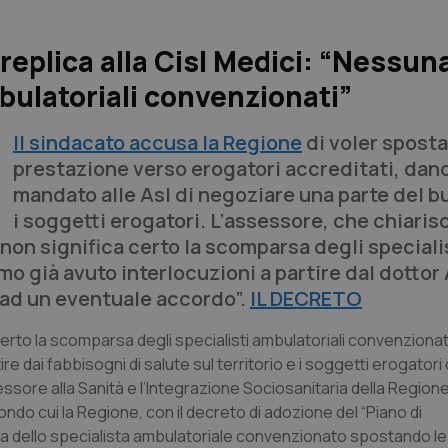
replica alla Cisl Medici: “Nessun
bulatoriali convenzionati”
Il sindacato accusa la Regione
di voler sposta
prestazione verso erogatori accreditati, dan
mandato alle Asl di negoziare una parte del 
i soggetti erogatori. L’assessore, che chiaris
 non significa certo la scomparsa degli speciali
mo già avuto interlocuzioni a partire dal dottor
e ad un eventuale accordo”.
IL DECRETO
 certo la scomparsa degli specialisti ambulatoriali convenziona
e dai fabbisogni di salute sul territorio e i soggetti erogator
essore alla Sanità e l’Integrazione Sociosanitaria della Regione
condo cui la Regione, con il decreto di adozione del “Piano di
ura dello specialista ambulatoriale convenzionato spostando le