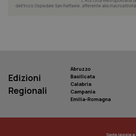
L’ Ats Città Metropolitana d
dell'Irccs Ospedale San Raffaele, afferente alla macroattività 
tracking-sites-ironf
tracking-enable
tracking-sites-ironf
session-id
_ga
Abruzzo
Edizioni
Basilicata
Calabria
Regionali
Campania
PHPSESSID
Emilia-Romagna
_ga_KM60CM4NPH
Sede legale e