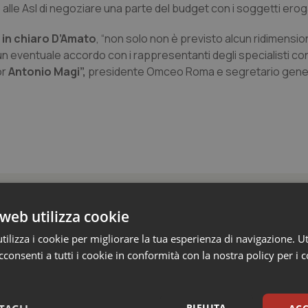
lle Asl di negoziare una parte del budget con i soggetti erog
e in chiaro D’Amato
, “non solo non è previsto alcun ridimens
un eventuale accordo con i rappresentanti degli specialisti co
or
Antonio Magi”,
presidente Omceo Roma e segretario gener
web utilizza cookie
ilizza i cookie per migliorare la tua esperienza di navigazione. Ut
ienza dello Spallanzani: capire la ricerca per
consenti a tutti i cookie in conformità con la nostra policy per i 
esente
e e trent'anni dal riconoscimento come Istituto di ricovero e cura a 
RIFIUTA