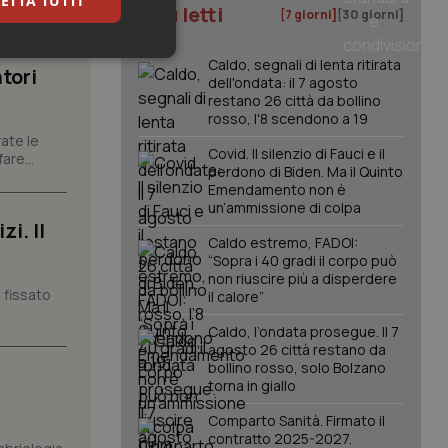
ETTA TUTTI
I più letti
[7 giorni]
[30 giorni]
keting
Caldo, segnali di lenta ritirata
tori
dell'ondata: il 7 agosto
restano 26 città da bollino
rosso, l'8 scendono a 19
ate le
Covid. Il silenzio di Fauci e il
are...
perdono di Biden. Ma il Quinto
Emendamento non è
un’ammissione di colpa
i. Il
igazione sulle pagine
Caldo estremo, FADOI:
kie.
“Sopra i 40 gradi il corpo può
non riuscire più a disperdere
 fissato
il calore”
er memorizzare le
utente per la loro
Caldo, l’ondata prosegue. Il 7
 dati sul consenso
agosto 26 città restano da
itiche e
bollino rosso, solo Bolzano
tendo che le loro
ssioni future.
torna in giallo
l servizio Cookie-
Comparto Sanità. Firmato il
erenze di consenso
contratto 2025-2027.
sario che il banner