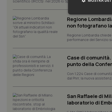
MOSTRA DET
scientifico (IRCCS): nel 2026 lo Spallanzani celebra due rico
Neces
Regione Lombardia s
non fotografano la
Regione Lombardia chiede al
performance del Servizio san
Case di comunità. L
I cookie necessari con
punto della Confer
e l'accesso alle aree 
Nome
Con 1.224 Case di comunità a
dal Pnrr, la nuova assistenza
VISITOR_PRIVACY_
San Raffaele di Mil
laboratorio di Emb
CookieScriptConse