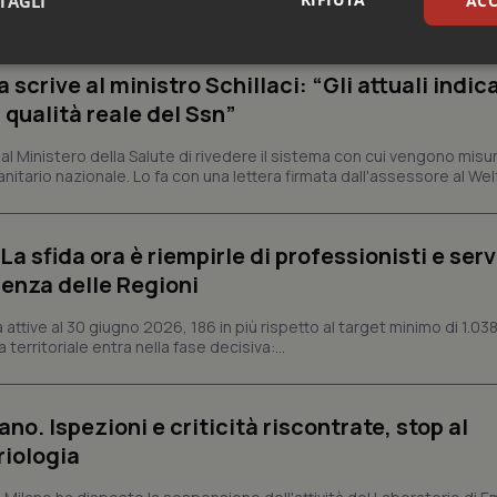
TAGLI
ACC
rrenze che rappresentano l'occasione per riflettere sul...
sari
Statistici
Mar
crive al ministro Schillaci: “Gli attuali indica
 qualità reale del Ssn”
 Ministero della Salute di rivedere il sistema con cui vengono misur
itario nazionale. Lo fa con una lettera firmata dall'assessore al Welf
Necessari
Statistici
Marketing
a sfida ora è riempirle di professionisti e serviz
tribuiscono a rendere fruibile il sito web abilitandone funzionalità di base quali la nav
enza delle Regioni
protette del sito. Il sito web non è in grado di funzionare correttamente senza questi coo
Fornitore
/
Dominio
Scadenza
Descrizione
ttive al 30 giugno 2026, 186 in più rispetto al target minimo di 1.038
 territoriale entra nella fase decisiva:...
METADATA
5 mesi 4
Questo cookie viene utilizzato p
YouTube
settimane
scelte di consenso e privacy dell'
.youtube.com
interazione con il sito. Registra i
del visitatore riguardo a varie pol
impostazioni sulla privacy, garan
ano. Ispezioni e criticità riscontrate, stop al
preferenze siano onorate nelle se
riologia
nt
5 mesi 3
Questo cookie viene utilizzato da
CookieScript
settimane
Script.com per ricordare le pref
www.quotidianosanita.it
sui cookie dei visitatori. È neces