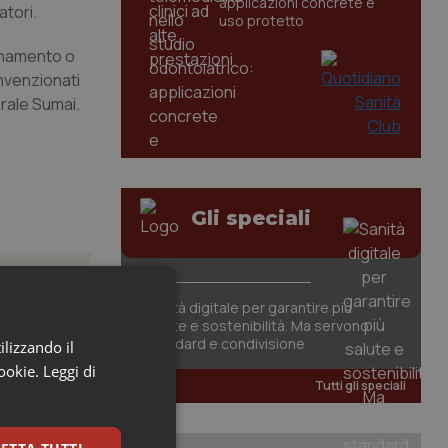
applicazioni concrete e
atori.
uso protetto
ionamento o
nvenzionati
ale Sumai.
Gli speciali
Sanità digitale per garantire più
salute e sostenibilità. Ma servono
standard e condivisione
ilizzando il
cookie.
Leggi di
Tutti gli speciali
carattere