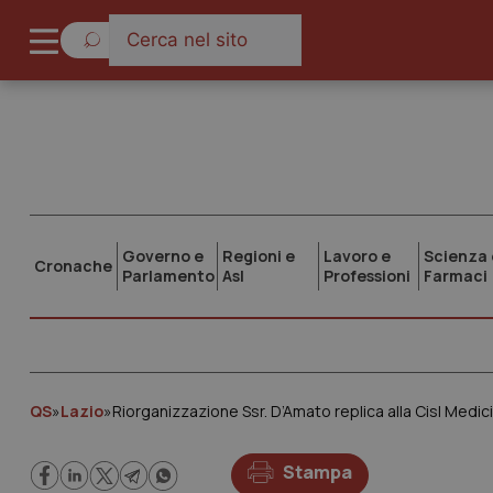
Governo e
Regioni e
Lavoro e
Scienza 
Cronache
Parlamento
Asl
Professioni
Farmaci
QS
»
Lazio
»
Riorganizzazione Ssr. D’Amato replica alla Cisl Medi
Stampa