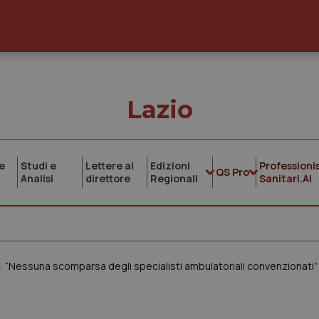
Lazio
e
Studi e
Lettere al
Edizioni
Professionis
QS Pro
Analisi
direttore
Regionali
Sanitari.AI
ci: “Nessuna scomparsa degli specialisti ambulatoriali convenzionati”