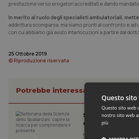
prestazione verso erogatori accreditati e dando mandato a
In merito al ruolo degli specialisti ambulatoriali, mett
addirittura scomparsa, ma siamo pronti al confronto e ad 
con cui abbiamo già avuto interlocuzioni a partire dal dott
25 Ottobre 2019
© Riproduzione riservata
Potrebbe interessarti in Lazio
Questo sito 
Questo sito web ut
Settimana della Sc
nostro sito web ac
comprendere il pr
più
Novant'anni dalla fondazion