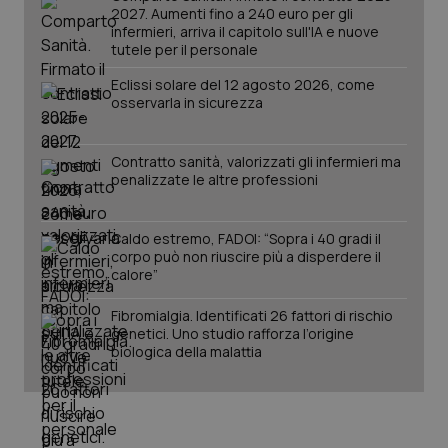
2027. Aumenti fino a 240 euro per gli
infermieri, arriva il capitolo sull'IA e nuove
tutele per il personale
Eclissi solare del 12 agosto 2026, come
osservarla in sicurezza
Contratto sanità, valorizzati gli infermieri ma
penalizzate le altre professioni
_ga_KM60CM4NPH
.quotidianosanita.it
1 anno
mes
Caldo estremo, FADOI: “Sopra i 40 gradi il
corpo può non riuscire più a disperdere il
calore”
Fibromialgia. Identificati 26 fattori di rischio
genetici. Uno studio rafforza l’origine
biologica della malattia
Fornitore
/
Nome
Scadenza
Descrizion
Dominio
Nome
Fornitore
/
Dominio
Scadenza
Des
_ga_0VMQEQKQ1N
.quotidianosanita.it
1 anno 1
Questo
mese
cookie
VISITOR_INFO1_LIVE
5 mesi 4
Que
Google LLC