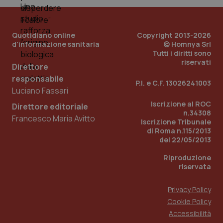
viene
settimane
imp
.youtube.com
utilizzato
You
da Google
ten
Analytics
pre
per
del
Quotidiano online
Copyright 2013-2026
mantener
vid
d'informazione sanitaria
© Homnya Srl
lo stato
inco
Tutti i diritti sono
della
può
sessione.
riservati
det
Direttore
vis
web
responsabile
P.I. e C.F. 13026241003
uti
Luciano Fassari
nuo
ver
Iscrizione al ROC
dell
Direttore editoriale
You
n.34308
Francesco Maria Avitto
Iscrizione Tribunale
__Secure-YNID
.youtube.com
5 mesi 4
Que
di Roma n.115/2013
settimane
imp
del 22/05/2013
You
ten
pre
Riproduzione
del
riservata
vid
inco
può
det
Privacy Policy
vis
Cookie Policy
web
uti
Accessibilità
nuo
ver