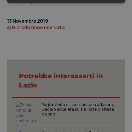
servizio migliore”.
Necessari
Statistici
Marketing
13 Novembre 2019
© Riproduzione riservata
Necessari
Statistici
Marketing
I cookie necessari contribuiscono a rendere fruibile il
sito web abilitandone funzionalità di base quali la
navigazione sulle pagine e l'accesso alle aree
protette del sito. Il sito web non è in grado di
Potrebbe interessarti in
funzionare correttamente senza questi cookie.
Lazio
Nome
Fornitore
/
Dominio
Scaden
VISITOR_PRIVACY_METADATA
5 mesi
YouTube
settim
.youtube.com
Puglia. Unità di crisi sanitaria al lavoro,
Decaro accelera su 118, liste d’attesa
e conti