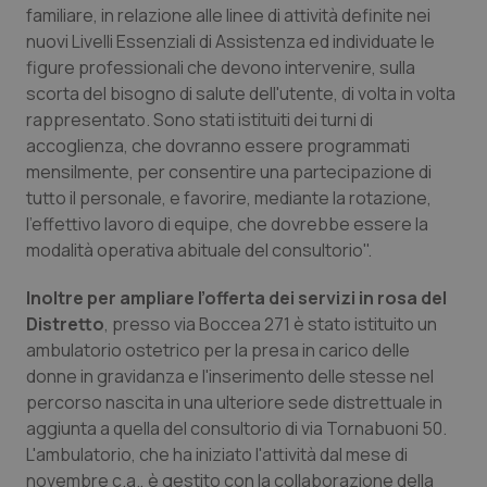
Valle D’Aosta
Oncodermatologia
familiare, in relazione alle linee di attività definite nei
nuovi Livelli Essenziali di Assistenza ed individuate le
Veneto
Oncoematologia
figure professionali che devono intervenire, sulla
scorta del bisogno di salute dell'utente, di volta in volta
Oncologia & Nutrizione
rappresentato. Sono stati istituiti dei turni di
accoglienza, che dovranno essere programmati
mensilmente, per consentire una partecipazione di
Psoriasi & pelle
tutto il personale, e favorire, mediante la rotazione,
l'effettivo lavoro di equipe, che dovrebbe essere la
Quotidiano Cardiologia
modalità operativa abituale del consultorio".
Quotidiano Chirurgia
Inoltre per ampliare l’offerta dei servizi in rosa del
Distretto
, presso via Boccea 271 è stato istituito un
Quotidiano Oncologia
ambulatorio ostetrico per la presa in carico delle
donne in gravidanza e l'inserimento delle stesse nel
Quotidiano Pediatria
percorso nascita in una ulteriore sede distrettuale in
aggiunta a quella del consultorio di via Tornabuoni 50.
L'ambulatorio, che ha iniziato l'attività dal mese di
Rene & patologie urogenitali
novembre c.a., è gestito con la collaborazione della