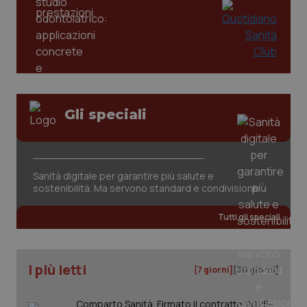
Gli speciali
Sanità digitale per garantire più salute e
sostenibilità. Ma servono standard e condivisione
PHPSESSID
Sessio
PHP.net
www.quotidianosanita.it
Tutti gli speciali
I più letti
[7 giorni]
[30 giorni]
Comparto Sanità. Firmato il contratto 2025-