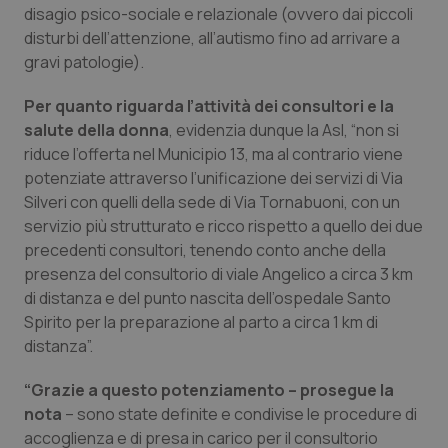
disagio psico-sociale e relazionale (ovvero dai piccoli
Piemonte
HIV
disturbi dell’attenzione, all’autismo fino ad arrivare a
gravi patologie).
Provincia Autonoma di Bolzano
Infezioni & Febbre
Per quanto riguarda l’attività dei consultori e la
salute della donna
, evidenzia dunque la Asl, “non si
Provincia Autonoma di Trento
Ipertensione & Scompenso
riduce l’offerta nel Municipio 13, ma al contrario viene
potenziate attraverso l’unificazione dei servizi di Via
Puglia
Malattie rare
Silveri con quelli della sede di Via Tornabuoni, con un
servizio più strutturato e ricco rispetto a quello dei due
Sardegna
Malattia di Crohn & Rettocolite Ulcerosa
precedenti consultori, tenendo conto anche della
presenza del consultorio di viale Angelico a circa 3 km
Sicilia
Neuroscienze & patologie neurodegenerative
di distanza e del punto nascita dell’ospedale Santo
Spirito per la preparazione al parto a circa 1 km di
distanza”.
Toscana
Obesità
“Grazie a questo potenziamento – prosegue la
Umbria
Oftalmologia
nota
– sono state definite e condivise le procedure di
accoglienza e di presa in carico per il consultorio