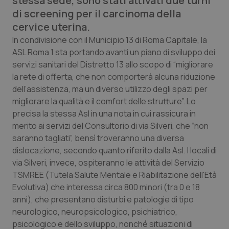
stessa sede, sono stati attivati due turni
Calabria
Asma & BPCO
di screening per il carcinoma della
cervice uterina.
Campania
Car-T
In condivisione con il Municipio 13 di Roma Capitale, la
ASL Roma 1 sta portando avanti un piano di sviluppo dei
Emilia-Romagna
Colesterolo & coronaropatie
servizi sanitari del Distretto 13 allo scopo di “migliorare
la rete di offerta, che non comporterà alcuna riduzione
Friuli Venezia Giulia
Dermatite Atopica
dell’assistenza, ma un diverso utilizzo degli spazi per
migliorare la qualità e il comfort delle strutture”. Lo
precisa la stessa Asl in una nota in cui rassicura in
Lazio
Diabete & glucometri
merito ai servizi del Consultorio di via Silveri, che “non
saranno tagliati”, bensì troveranno una diversa
Liguria
Disturbi dell’umore
dislocazione, secondo quanto riferito dalla Asl. I locali di
via Silveri, invece, ospiteranno le attività del Servizio
Lombardia
Dolore
TSMREE (Tutela Salute Mentale e Riabilitazione dell'Età
Evolutiva) che interessa circa 800 minori (tra 0 e 18
Marche
Donna & Salute
anni), che presentano disturbi e patologie di tipo
neurologico, neuropsicologico, psichiatrico,
Molise
Epatiti
psicologico e dello sviluppo, nonché situazioni di