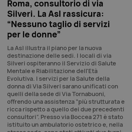
Roma, consultorio di via
Silveri. La Asl rassicura:
Scienza e Farmaci
“Nessuno taglio di servizi
Studi e Analisi
per le donne”
Lettere al direttore
La Asl illustra il piano per la nuova
destinazione delle sedi. I locali di via
Edizioni Regionali
Silveri ospiteranno il Servizio di Salute
Mentale e Riabilitazione dell'Età
QS Pro
Evolutiva. I servizi per la Salute della
donna di Via Silveri sarano unificati con
Professionisti Sanitari.AI
quelli della sede di Via Tornabuoni,
offrendo una assistenza “più strutturata e
Abruzzo
QS Pro Gold
ricca rispetto a quello dei due precedenti
consultori”. Presso via Boccea 271 è stato
QS Club
Newsletter
Basilicata
Artrite & artrosi
istituito un ambulatorio ostetrico e, nella