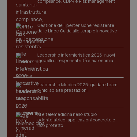
compliance, GDPR e Risk management
tracking-enable
settim
2 gior
Gestione dell'Ipertensione resistente:
dalle Linee Guida alle terapie innovative
tracking-sites-ironfish-
www.quotidianosanita.it
4
session-id
settim
2 gior
Leadership Infermieristica 2026: nuovi
modelli di responsabilità e autonomia
_ga
1 anno
Google LLC
mes
.quotidianosanita.it
Leadership Medica 2026: guidare team
clinici ad alte prestazioni
AI e telemedicina nello studio
odontoiatrico: applicazioni concrete e
uso protetto