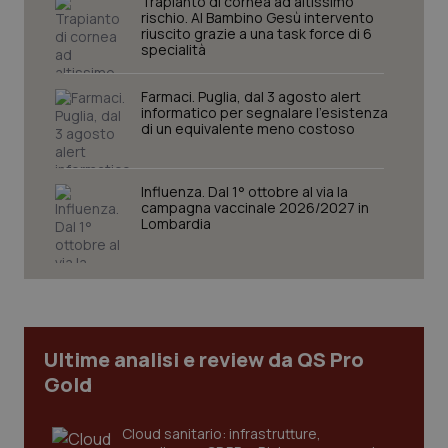
Trapianto di cornea ad altissimo
rischio. Al Bambino Gesù intervento
riuscito grazie a una task force di 6
specialità
Farmaci. Puglia, dal 3 agosto alert
informatico per segnalare l’esistenza
di un equivalente meno costoso
CookieScriptConsent
5 mesi
CookieScript
Influenza. Dal 1° ottobre al via la
settim
www.quotidianosanita.it
campagna vaccinale 2026/2027 in
Lombardia
Ultime analisi e review da QS Pro
Gold
Cloud sanitario: infrastrutture,
tracking-sites-ironfish-
www.quotidianosanita.it
4