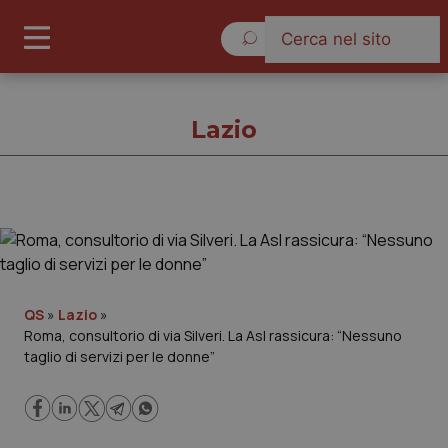
Giovedì 6 Agosto 2026
Lazio
Lazio
Cronache
QS
»
Lazio
»
Roma, consultorio di via Silveri. La Asl rassicura: “Nessuno
Governo e Parlamento
taglio di servizi per le donne”
Regioni e Asl
Lavoro e Professioni