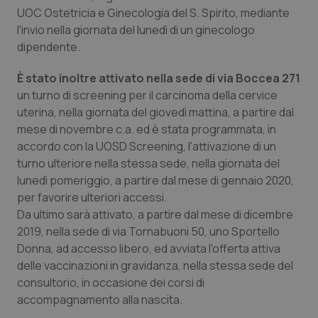
UOC Ostetricia e Ginecologia del S. Spirito, mediante
Salute orale & impianti
l'invio nella giornata del lunedì di un ginecologo
dipendente.
Sangue & coagulazione
È stato inoltre attivato nella sede di via Boccea 271
Tiroide
un turno di screening per il carcinoma della cervice
uterina, nella giornata del giovedì mattina, a partire dal
Tumore al seno
mese di novembre c.a. ed è stata programmata, in
accordo con la UOSD Screening, l'attivazione di un
turno ulteriore nella stessa sede, nella giornata del
Tumore ovarico
lunedì pomeriggio, a partire dal mese di gennaio 2020,
per favorire ulteriori accessi.
Tumori del Polmone & Testa Collo
Da ultimo sarà attivato, a partire dal mese di dicembre
2019, nella sede di via Tornabuoni 50, uno Sportello
Tumori gastrointestinali
Donna, ad accesso libero, ed avviata l'offerta attiva
delle vaccinazioni in gravidanza, nella stessa sede del
Ulcera & Reflusso
consultorio, in occasione dei corsi di
accompagnamento alla nascita.
Vaccini