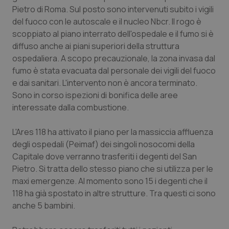
Calabria
Asma & BPCO
Pietro di Roma. Sul posto sono intervenuti subito i vigili
del fuoco con le autoscale e il nucleo Nbcr. Il rogo è
scoppiato al piano interrato dell'ospedale e il fumo si è
Campania
Car-T
diffuso anche ai piani superiori della struttura
ospedaliera. A scopo precauzionale, la zona invasa dal
Emilia-Romagna
Colesterolo & coronaropatie
fumo è stata evacuata dal personale dei vigili del fuoco
e dai sanitari. L'intervento non è ancora terminato.
Friuli Venezia Giulia
Dermatite Atopica
Sono in corso ispezioni di bonifica delle aree
interessate dalla combustione.
Lazio
Diabete & glucometri
L'Ares 118 ha attivato il piano per la massiccia affluenza
Liguria
Disturbi dell’umore
degli ospedali (Peimaf) dei singoli nosocomi della
Capitale dove verranno trasferiti i degenti del San
Lombardia
Dolore
Pietro. Si tratta dello stesso piano che si utilizza per le
maxi emergenze. Al momento sono 15 i degenti che il
118 ha già spostato in altre strutture. Tra questi ci sono
Marche
Donna & Salute
anche 5 bambini.
Molise
Epatiti