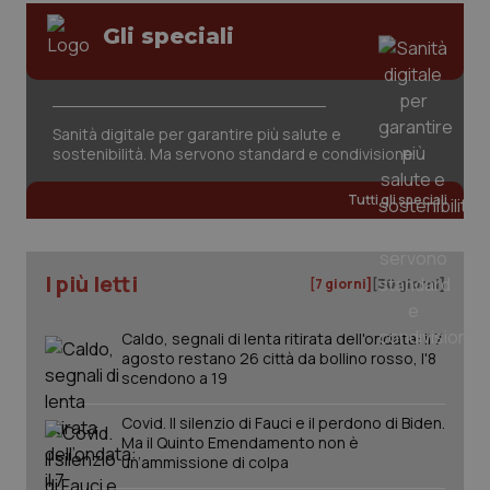
Gli speciali
tracking-sites-ironfish-
www.quotidianosanita.it
4
session-id
settim
2 gior
Sanità digitale per garantire più salute e
sostenibilità. Ma servono standard e condivisione
_ga
1 anno
Google LLC
mes
.quotidianosanita.it
Tutti gli speciali
I più letti
[7 giorni]
[30 giorni]
Caldo, segnali di lenta ritirata dell'ondata: il 7
agosto restano 26 città da bollino rosso, l'8
scendono a 19
Covid. Il silenzio di Fauci e il perdono di Biden.
Ma il Quinto Emendamento non è
un’ammissione di colpa