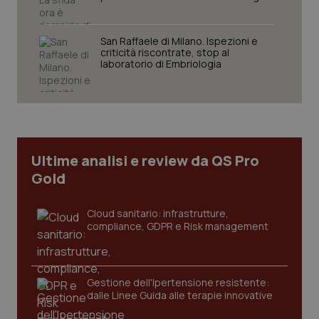
San Raffaele di Milano. Ispezioni e
criticità riscontrate, stop al
Necessari
Statistici
Marketing
laboratorio di Embriologia
I cookie necessari contribuiscono a rendere fruibile il
sito web abilitandone funzionalità di base quali la
navigazione sulle pagine e l'accesso alle aree
protette del sito. Il sito web non è in grado di
funzionare correttamente senza questi cookie.
Nome
Fornitore
/
Dominio
Scaden
Ultime analisi e review da QS Pro
Gold
VISITOR_PRIVACY_METADATA
5 mesi
YouTube
settim
.youtube.com
Cloud sanitario: infrastrutture,
compliance, GDPR e Risk management
Gestione dell'Ipertensione resistente:
dalle Linee Guida alle terapie innovative