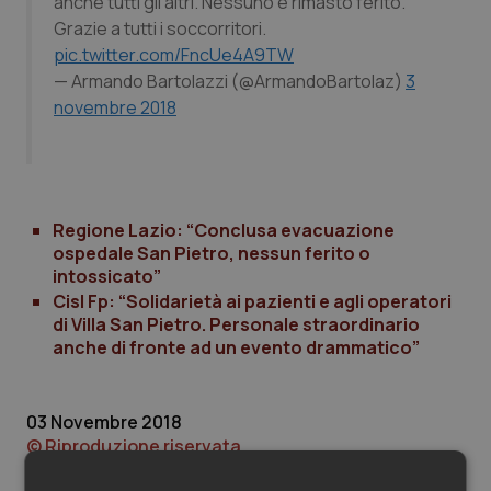
anche tutti gli altri. Nessuno è rimasto ferito.
Valle D’Aosta
Oncodermatologia
Grazie a tutti i soccorritori.
pic.twitter.com/FncUe4A9TW
Veneto
Oncoematologia
— Armando Bartolazzi (@ArmandoBartolaz)
3
novembre 2018
Oncologia & Nutrizione
Psoriasi & pelle
Regione Lazio: “Conclusa evacuazione
Quotidiano Cardiologia
ospedale San Pietro, nessun ferito o
intossicato”
Quotidiano Chirurgia
Cisl Fp: “Solidarietà ai pazienti e agli operatori
di Villa San Pietro. Personale straordinario
Quotidiano Oncologia
anche di fronte ad un evento drammatico”
Quotidiano Pediatria
03 Novembre 2018
© Riproduzione riservata
Rene & patologie urogenitali