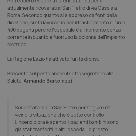
Potrebbero essere trasferiti tutti i pazienti
attualmente ricoverati al San Pietro di via Cassia a
Piemonte
HIV
Roma. Secondo quanto si è appreso da fonti della
direzione, si sta lavorando per il trasferimento di circa
Provincia Autonoma di Bolzano
Infezioni & Febbre
400 degenti perché l'ospedale è al momento senza
corrente in quanto è fuori uso la colonna dell'impianto
Provincia Autonoma di Trento
Ipertensione & Scompenso
elettrico.
Puglia
Malattie rare
La Regione Lazio ha attivato l'unità di crisi.
Presente sul posto anche il sottosegretario alla
Sardegna
Malattia di Crohn & Rettocolite Ulcerosa
Salute,
Armando Bartolazzi
Sicilia
Neuroscienze & patologie neurodegenerative
Toscana
Obesità
Sono stato al villa San Pietro per seguire da
vicino la situazione che è sotto controllo.
Umbria
Oftalmologia
L'incendio ora è spento. I pazienti bambini sono
già stati trasferiti in altri ospedali, e presto