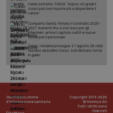
Caldo estremo, FADOI: “Sopra i 40 gradi il
corpo può non riuscire più a disperdere il
calore”
Comparto Sanità. Firmato il contratto 2025-
2027. Aumenti fino a 240 euro per gli
infermieri, arriva il capitolo sull'IA e nuove
tutele per il personale
Caldo, l’ondata prosegue. Il 7 agosto 26 città
restano da bollino rosso, solo Bolzano torna
PHPSESSID
Sessio
PHP.net
in giallo
www.quotidianosanita.it
Quotidiano online
Copyright 2013-2026
d'informazione sanitaria
© Homnya Srl
Tutti i diritti sono
riservati