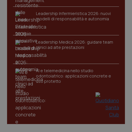
Leadership Infermieristica 2026: nuovi
modelli di responsabilità e autonomia
CookieScriptConsent
5 mesi
CookieScript
settim
www.quotidianosanita.it
Leadership Medica 2026: guidare team
clinici ad alte prestazioni
AI e telemedicina nello studio
odontoiatrico: applicazioni concrete e
uso protetto
tracking-sites-ironfish-
www.quotidianosanita.it
4
tracking-enable
settim
2 gior