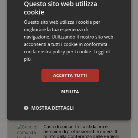
Questo sito web utilizza
Salute orale & impianti
cookie
Questo sito web utilizza i cookie per
Sangue & coagulazione
migliorare la tua esperienza di
navigazione. Utilizzando il nostro sito web
Potrebbe interessarti in
Tiroide
acconsenti a tutti i cookie in conformità
Lazio
con la nostra policy per i cookie.
Leggi di
Tumore al seno
più
Settimana della Scienza dello
Tumore ovarico
Spallanzani: capire la ricerca per
ACCETTA TUTTI
comprendere il presente
Tumori del Polmone & Testa Collo
RIFIUTA
Regione Lombardia scrive al ministro
Schillaci: “Gli attuali indicatori non
Tumori gastrointestinali
fotografano la qualità reale del Ssn”
MOSTRA DETTAGLI
Ulcera & Reflusso
Necessari
Statistici
Marketing
Case di comunità. La sfida ora è
riempirle di professionisti e servizi. Il
Vaccini
punto della Conferenza delle Regioni