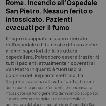
Roma. Incendio all’Ospedale
San Pietro. Nessun ferito o
Scienza e Farmaci
intossicato. Pazienti
Studi e Analisi
evacuati per il fumo
Lettere al direttore
Il rogo è scoppiato al piano interrato
dell'ospedale e il fumo si è diffuso anche
Edizioni Regionali
ai piani superiori della struttura
ospedaliera. Potrebbero essere trasferiti
QS Pro
tutti i pazienti attualmente ricoverati al
San Pietro in quanto è fuori uso la
Professionisti Sanitari.AI
colonna dell'impianto elettrico. La
Regione Lazio ha attivato l'unità di crisi.
Abruzzo
QS Pro Gold
Non ci sono né persone ferite né persone rimaste
intossicate dal fumo generato dall'incendio scoppiato
QS Club
Newsletter
Basilicata
Artrite & artrosi
la notte scorsa in seguito a un corto circuito al
generatore del blocco operatorio dell'ospedale San