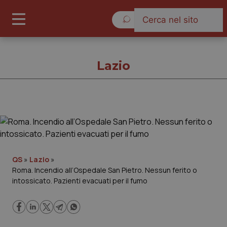
Sabato 8 Agosto 2026
Lazio
Lazio
Cronache
QS
»
Lazio
»
Roma. Incendio all’Ospedale San Pietro. Nessun ferito o
Governo e Parlamento
intossicato. Pazienti evacuati per il fumo
Regioni e Asl
Lavoro e Professioni