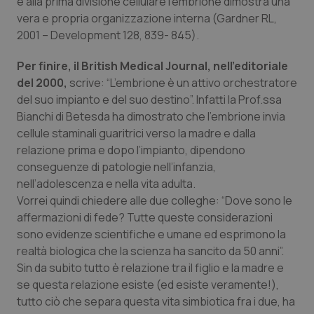
e alla prima divisione cellulare l’embrione dimostra una
vera e propria organizzazione interna (Gardner RL,
2001 – Development 128, 839- 845).
Per finire, il British Medical Journal, nell’editoriale
del 2000,
scrive: “L’embrione è un attivo orchestratore
del suo impianto e del suo destino”. Infatti la Prof.ssa
Bianchi di Betesda ha dimostrato che l’embrione invia
cellule staminali guaritrici verso la madre e dalla
tracking-sites-ironfish-
www.quotidianosanita.it
4
relazione prima e dopo l’impianto, dipendono
tracking-enable
settim
2 gior
conseguenze di patologie nell’infanzia,
nell’adolescenza e nella vita adulta.
Vorrei quindi chiedere alle due colleghe: “Dove sono le
affermazioni di fede? Tutte queste considerazioni
tracking-sites-ironfish-
www.quotidianosanita.it
4
session-id
settim
sono evidenze scientifiche e umane ed esprimono la
2 gior
realtà biologica che la scienza ha sancito da 50 anni”.
Sin da subito tutto è relazione tra il figlio e la madre e
se questa relazione esiste (ed esiste veramente!),
_ga
1 anno
Google LLC
tutto ciò che separa questa vita simbiotica fra i due, ha
mes
.quotidianosanita.it