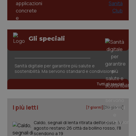
del
ute
tracking-sites-
www.quotidianosanita.it
4
Que
ironfish-tracking-
settimane
imp
named-enable
2 giorni
dal
per 
sis
sol
Gli speciali
ute
ide
Wel
Sanità digitale per garantire più salute e
sostenibilità. Ma servono standard e condivisione
Tutti gli speciali
I più letti
[7 giorni]
[30 giorni]
Caldo, segnali di lenta ritirata dell'ondata: il 7
agosto restano 26 città da bollino rosso, l'8
scendono a 19