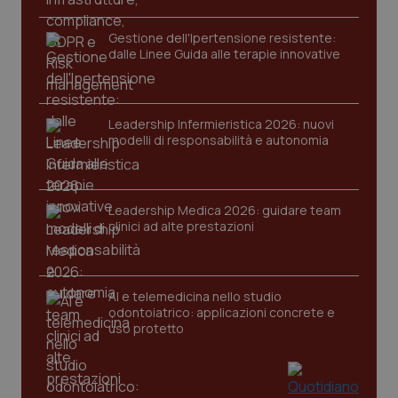
__Secure-YNID
.youtube.com
5 mesi 4
Que
settimane
imp
You
Gestione dell'Ipertensione resistente:
ten
dalle Linee Guida alle terapie innovative
pre
del
vid
inco
può
det
Leadership Infermieristica 2026: nuovi
vis
modelli di responsabilità e autonomia
web
uti
nuo
ver
dell
You
Leadership Medica 2026: guidare team
clinici ad alte prestazioni
YSC
Sessione
Que
Google LLC
imp
.youtube.com
You
ten
vis
vid
AI e telemedicina nello studio
odontoiatrico: applicazioni concrete e
__Secure-
.youtube.com
5 mesi 4
Que
uso protetto
ROLLOUT_TOKEN
settimane
imp
You
ges
del
e d
per