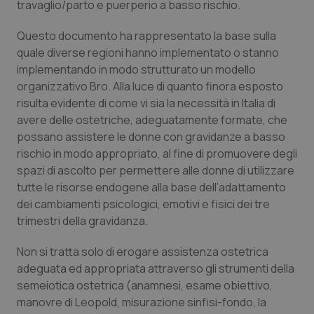
travaglio/parto e puerperio a basso rischio.
Piemonte
HIV
Questo documento ha rappresentato la base sulla
quale diverse regioni hanno implementato o stanno
Provincia Autonoma di Bolzano
Infezioni & Febbre
implementando in modo strutturato un modello
organizzativo Bro. Alla luce di quanto finora esposto
Provincia Autonoma di Trento
Ipertensione & Scompenso
risulta evidente di come vi sia la necessità in Italia di
avere delle ostetriche, adeguatamente formate, che
Puglia
Malattie rare
possano assistere le donne con gravidanze a basso
rischio in modo appropriato, al fine di promuovere degli
Sardegna
Malattia di Crohn & Rettocolite Ulcerosa
spazi di ascolto per permettere alle donne di utilizzare
tutte le risorse endogene alla base dell’adattamento
dei cambiamenti psicologici, emotivi e fisici dei tre
Sicilia
Neuroscienze & patologie neurodegenerative
trimestri della gravidanza.
Toscana
Obesità
Non si tratta solo di erogare assistenza ostetrica
adeguata ed appropriata attraverso gli strumenti della
Umbria
Oftalmologia
semeiotica ostetrica (anamnesi, esame obiettivo,
manovre di Leopold, misurazione sinfisi-fondo, la