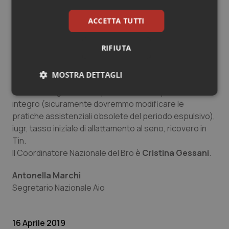
dell’utilizzo dell’epidurale spinale, incidenza di
episiotomia, incidenza di amniorexi con un aumento del
ACCETTA TUTTI
tasso di parti spontanei.
RIFIUTA
Rimane invece invariato il tasso di ospedalizzazione
prenatale e postnatale, quello dell’emorragia
ante
MOSTRA DETTAGLI
partum
e
post partum
, quello inerente l’induzione, il
tasso dei tagli cesarei, quello inerente il perineo
Necessari
Statistici
Marketing
integro (sicuramente dovremmo modificare le
pratiche assistenziali obsolete del periodo espulsivo),
iugr, tasso iniziale di allattamento al seno, ricovero in
Tin.
Il Coordinatore Nazionale del Bro è
Cristina Gessani
.
Necessari
Statistici
Marketing
Antonella Marchi
Segretario Nazionale Aio
I cookie necessari contribuiscono a rendere fruibile il
sito web abilitandone funzionalità di base quali la
navigazione sulle pagine e l'accesso alle aree
protette del sito. Il sito web non è in grado di
funzionare correttamente senza questi cookie.
16 Aprile 2019