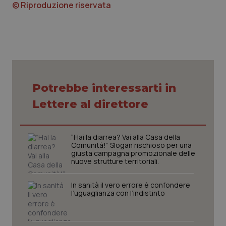
© Riproduzione riservata
Nome
Fornitore
/
Dominio
Scaden
VISITOR_PRIVACY_METADATA
5 mesi
YouTube
settim
.youtube.com
Potrebbe interessarti in
Lettere al direttore
“Hai la diarrea? Vai alla Casa della
Comunità!” Slogan rischioso per una
giusta campagna promozionale delle
nuove strutture territoriali.
CookieScriptConsent
5 mesi
In sanità il vero errore è confondere
CookieScript
settim
www.quotidianosanita.it
l’uguaglianza con l’indistinto