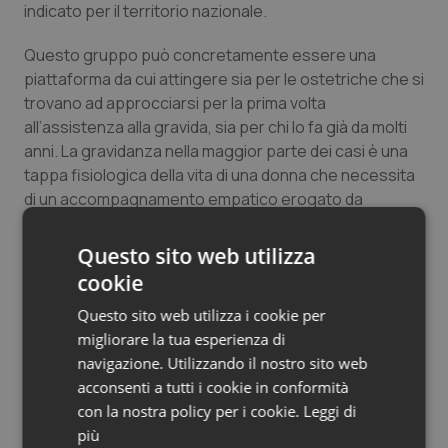
indicato per il territorio nazionale.
Questo gruppo può concretamente essere una
piattaforma da cui attingere sia per le ostetriche che si
trovano ad approcciarsi per la prima volta
all’assistenza alla gravida, sia per chi lo fa già da molti
anni. La gravidanza nella maggior parte dei casi è una
tappa fisiologica della vita di una donna che necessita
di un accompagnamento empatico erogato da
ostetriche che attraverso una formazione continua ed
aggiornata siano in grado di garantire ciò che la
Questo sito web utilizza
letteratura ampiamente ha dimostrato. Una revisione
cookie
della Cochrane Library del 2016 mette a confronto
Questo sito web utilizza i cookie per
midwife-led
continuity models versus other models of
migliorare la tua esperienza di
care for childbearing women
(15 Rct, 17.654 donne) e
navigazione. Utilizzando il nostro sito web
sottolinea come la conduzione della gravidanza
acconsenti a tutti i cookie in conformità
fisiologica da parte dell’ostetrica determini una
con la nostra policy per i cookie.
Leggi di
diminuzione di: incidenza dei parti operativi, incidenza
più
dei parti pretermine <37 settimane, incidenza