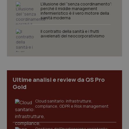
L’illusione del “senza coordinamento”:
perché il middle management
infermieristico è il vero motore della
sanità moderna
Il contratto della sanità e i frutti
avvelenati del neocorporativismo
tracking-sites-ironfish-
www.quotidianosanita.it
4
tracking-enable
settim
2 gior
Ultime analisi e review da QS Pro
tracking-sites-ironfish-
www.quotidianosanita.it
4
Gold
session-id
settim
2 gior
Cloud sanitario: infrastrutture,
compliance, GDPR e Risk management
_ga
1 anno
Google LLC
mes
.quotidianosanita.it
Gestione dell'Ipertensione resistente: