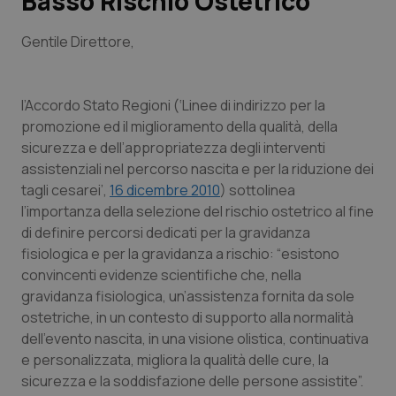
Basso Rischio Ostetrico
Scienza e Farmaci
Gentile Direttore
,
Studi e Analisi
l’Accordo Stato Regioni (‘
Linee di indirizzo per la
promozione ed il miglioramento della qualità, della
Lettere al direttore
sicurezza e dell’appropriatezza degli interventi
assistenziali nel percorso nascita e per la riduzione dei
Edizioni Regionali
tagli cesarei
’,
16 dicembre 2010
) sottolinea
l’importanza della selezione del rischio ostetrico al fine
QS Pro
di definire percorsi dedicati per la gravidanza
fisiologica e per la gravidanza a rischio: “
esistono
Professionisti Sanitari.AI
convincenti evidenze scientifiche che, nella
gravidanza fisiologica, un’assistenza fornita da sole
Abruzzo
QS Pro Gold
ostetriche, in un contesto di supporto alla normalità
dell’evento nascita, in una visione olistica, continuativa
QS Club
Newsletter
e personalizzata, migliora la qualità delle cure, la
Basilicata
Artrite & artrosi
sicurezza e la soddisfazione delle persone assistite
”.