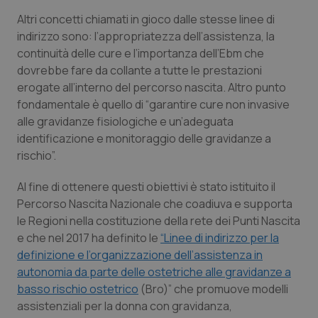
Calabria
Asma & BPCO
Altri concetti chiamati in gioco dalle stesse linee di
indirizzo sono: l’appropriatezza dell’assistenza, la
Campania
Car-T
continuità delle cure e l’importanza dell’Ebm che
dovrebbe fare da collante a tutte le prestazioni
Emilia-Romagna
Colesterolo & coronaropatie
erogate all’interno del percorso nascita. Altro punto
fondamentale è quello di “
garantire cure non invasive
Friuli Venezia Giulia
Dermatite Atopica
alle gravidanze fisiologiche e un’adeguata
identificazione e monitoraggio delle gravidanze a
rischio
”.
Lazio
Diabete & glucometri
Al fine di ottenere questi obiettivi è stato istituito il
Liguria
Disturbi dell’umore
Percorso Nascita Nazionale che coadiuva e supporta
le Regioni nella costituzione della rete dei Punti Nascita
Lombardia
Dolore
e che nel 2017 ha definito le
“Linee di indirizzo per la
definizione e l’organizzazione dell’assistenza in
Marche
Donna & Salute
autonomia da parte delle ostetriche alle gravidanze a
basso rischio ostetrico
(Bro)” che promuove modelli
Molise
Epatiti
assistenziali per la donna con gravidanza,