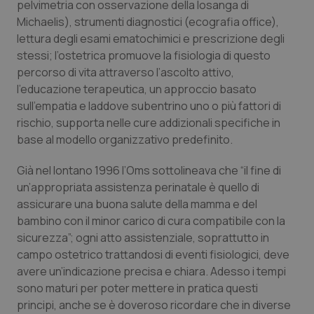
Valle D’Aosta
Oncodermatologia
pelvimetria con osservazione della losanga di
Michaelis), strumenti diagnostici (ecografia office),
Veneto
Oncoematologia
lettura degli esami ematochimici e prescrizione degli
stessi; l’ostetrica promuove la fisiologia di questo
percorso di vita attraverso l’ascolto attivo,
Oncologia & Nutrizione
l’educazione terapeutica, un approccio basato
sull’empatia e laddove subentrino uno o più fattori di
Psoriasi & pelle
rischio, supporta nelle cure addizionali specifiche in
base al modello organizzativo predefinito.
Quotidiano Cardiologia
Già nel lontano 1996 l’Oms sottolineava che “
il fine di
Quotidiano Chirurgia
un’appropriata assistenza perinatale è quello di
assicurare una buona salute della mamma e del
Quotidiano Oncologia
bambino con il minor carico di cura compatibile con la
sicurezza
”; ogni atto assistenziale, soprattutto in
campo ostetrico trattandosi di eventi fisiologici, deve
Quotidiano Pediatria
avere un’indicazione precisa e chiara. Adesso i tempi
sono maturi per poter mettere in pratica questi
Rene & patologie urogenitali
principi, anche se è doveroso ricordare che in diverse