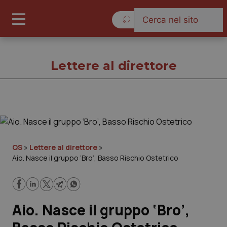
Lunedì 10 Agosto 2026
Lettere al direttore
Lettere al direttore
Cronache
QS
»
Lettere al direttore
»
Aio. Nasce il gruppo ‘Bro’, Basso Rischio Ostetrico
Governo e Parlamento
Regioni e Asl
Aio. Nasce il gruppo ‘Bro’,
Lavoro e Professioni