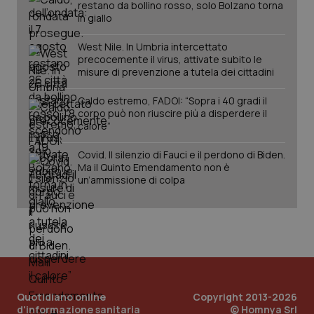
restano da bollino rosso, solo Bolzano torna
in giallo
West Nile. In Umbria intercettato
precocemente il virus, attivate subito le
misure di prevenzione a tutela dei cittadini
Fornitore
/
Nome
Scadenza
Descrizion
Dominio
Caldo estremo, FADOI: “Sopra i 40 gradi il
Nome
Fornitore
/
Dominio
Scadenza
Des
_ga_0VMQEQKQ1N
.quotidianosanita.it
1 anno 1
Questo
corpo può non riuscire più a disperdere il
mese
cookie
VISITOR_INFO1_LIVE
5 mesi 4
Que
Google LLC
calore”
viene
settimane
imp
.youtube.com
utilizzato
You
da Google
ten
Covid. Il silenzio di Fauci e il perdono di Biden.
Analytics
pre
Ma il Quinto Emendamento non è
per
del
un’ammissione di colpa
mantener
vid
lo stato
inco
della
può
sessione.
det
vis
web
uti
nuo
ver
dell
You
Quotidiano online
Copyright 2013-2026
__Secure-YNID
.youtube.com
5 mesi 4
Que
d'informazione sanitaria
© Homnya Srl
settimane
imp