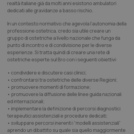
realtà italiane già da molti anni esistono ambulatori
Salute orale & impianti
dedicati alle gravidanze a basso rischio.
Sangue & coagulazione
In un contesto normativo che agevola l’autonomia della
professione ostetrica, credo sia utile creare un
Tiroide
gruppo di ostetriche a livello nazionale che funga da
punto di incontro e di condivisione per le diverse
esperienze. Si tratta quindi di creare una rete di
Tumore al seno
ostetriche esperte sul Bro con i seguenti obiettivi:
Tumore ovarico
• condividere e discutere casi clinici;
• confrontarsi tra ostetriche delle diverse Regioni;
Tumori del Polmone & Testa Collo
• promuovere momenti di formazione;
• promuovere la diffusione delle linee guida nazionali
Tumori gastrointestinali
ed internazionali;
• implementare la definizione di percorsi diagnostici
Ulcera & Reflusso
terapeutici assistenziali e procedure dedicati;
• sviluppare percorsi inerenti i “modelli assistenziali”
aprendo un dibattito su quale sia quello maggiormente
Vaccini