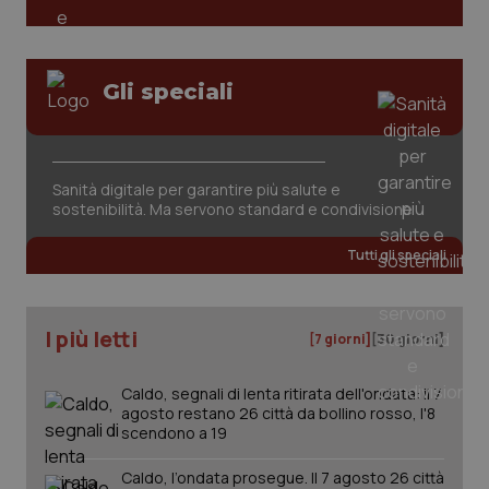
PHPSESSID
Sessio
PHP.net
www.quotidianosanita.it
Gli speciali
Sanità digitale per garantire più salute e
sostenibilità. Ma servono standard e condivisione
Tutti gli speciali
I più letti
[7 giorni]
[30 giorni]
Caldo, segnali di lenta ritirata dell'ondata: il 7
_ga_KM60CM4NPH
.quotidianosanita.it
1 anno
agosto restano 26 città da bollino rosso, l'8
mes
scendono a 19
Caldo, l’ondata prosegue. Il 7 agosto 26 città