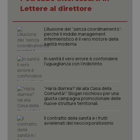
vis
web
Lettere al direttore
uti
nuo
ver
dell
You
L’illusione del “senza coordinamento”:
perché il middle management
YSC
Sessione
Que
Google LLC
infermieristico è il vero motore della
imp
.youtube.com
sanità moderna
You
ten
vis
In sanità il vero errore è confondere
vid
l’uguaglianza con l’indistinto
__Secure-
.youtube.com
5 mesi 4
Que
ROLLOUT_TOKEN
settimane
imp
You
ges
del
“Hai la diarrea? Vai alla Casa della
e d
Comunità!” Slogan rischioso per una
per
giusta campagna promozionale delle
del
ute
nuove strutture territoriali.
tracking-sites-
www.quotidianosanita.it
4
Que
ironfish-tracking-
settimane
imp
Il contratto della sanità e i frutti
named-enable
2 giorni
dal
avvelenati del neocorporativismo
per 
sis
sol
ute