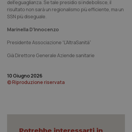
dell’eguaglianza. Se tale presidio si indebolisce, il
Nome
Scadenza
Descrizion
Dominio
risultato non sarà un regionalismo più efficiente, ma un
Nome
Fornitore
/
Dominio
Scadenza
Des
_ga_0VMQEQKQ1N
.quotidianosanita.it
1 anno 1
Questo
SSN più diseguale.
mese
cookie
VISITOR_INFO1_LIVE
5 mesi 4
Que
Google LLC
viene
settimane
imp
.youtube.com
utilizzato
You
Marinella D’Innocenzo
da Google
ten
Analytics
pre
per
del
Presidente Associazione “L’AltraSanità”
mantener
vid
lo stato
inco
della
può
sessione.
Già Direttore Generale Aziende sanitarie
det
vis
web
uti
nuo
10 Giugno 2026
ver
dell
© Riproduzione riservata
You
__Secure-YNID
.youtube.com
5 mesi 4
Que
settimane
imp
You
ten
pre
del
vid
inco
può
Potrebbe interessarti in
det