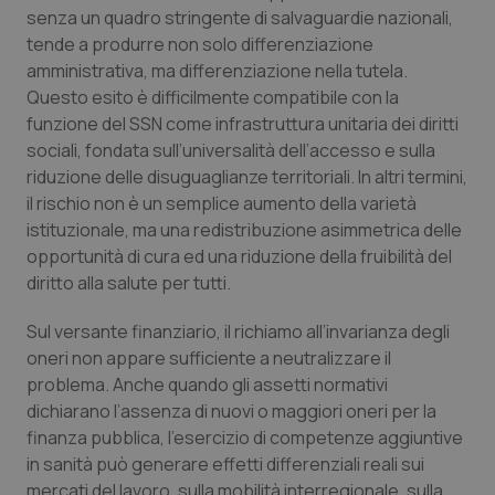
senza un quadro stringente di salvaguardie nazionali,
tende a produrre non solo differenziazione
tracking-sites-ironfish-
www.quotidianosanita.it
4
amministrativa, ma differenziazione nella tutela.
tracking-enable
settim
2 gior
Questo esito è difficilmente compatibile con la
funzione del SSN come infrastruttura unitaria dei diritti
sociali, fondata sull’universalità dell’accesso e sulla
riduzione delle disuguaglianze territoriali. In altri termini,
tracking-sites-ironfish-
www.quotidianosanita.it
4
il rischio non è un semplice aumento della varietà
session-id
settim
2 gior
istituzionale, ma una redistribuzione asimmetrica delle
opportunità di cura ed una riduzione della fruibilità del
diritto alla salute per tutti.
_ga
1 anno
Google LLC
mes
.quotidianosanita.it
Sul versante finanziario, il richiamo all’invarianza degli
oneri non appare sufficiente a neutralizzare il
problema. Anche quando gli assetti normativi
dichiarano l’assenza di nuovi o maggiori oneri per la
finanza pubblica, l’esercizio di competenze aggiuntive
in sanità può generare effetti differenziali reali sui
mercati del lavoro, sulla mobilità interregionale, sulla