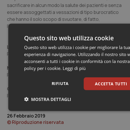
sacrificare in alcun modo la salute dei pazienti e senza
essere assoggettati a vessazioni di tipo burocratico
che hanno il solo scopo di svuotare, di fatto,
l’autonomia prescrittiva in scienza e coscienza.
Questo sito web utilizza cookie
Luigi Sinigaglia
Questo sito web utilizza i cookie per migliorare la tua
Presidente SIR
esperienza di navigazione. Utilizzando il nostro sito 
acconsenti a tutti i cookie in conformità con la nostra
Mauro Galeazzi
policy per i cookie.
Leggi di più
Past President SIR
RIFIUTA
ACCETTA TUTTI
Giovanni Lapadula
Presidente GISEA
MOSTRA DETTAGLI
Necessari
Statistici
Marketing
26 Febbraio 2019
© Riproduzione riservata