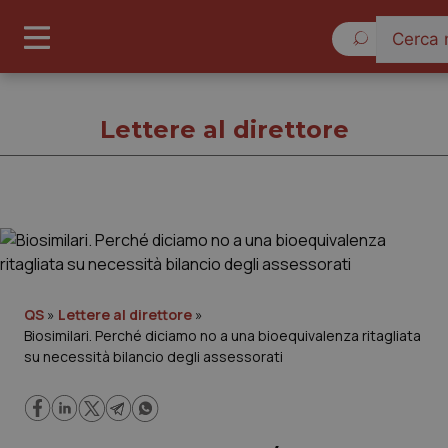
Domenica 9 A
Lettere al direttore
Lettere al direttore
Cronache
QS
»
Lettere al direttore
»
Biosimilari. Perché diciamo no a una bioequivalenza ritagliata
Governo e Parlamento
su necessità bilancio degli assessorati
Regioni e Asl
Lavoro e Professioni