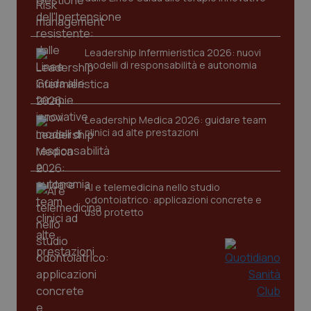
tracking-sites-ironfish-
www.quotidianosanita.it
4
session-id
setti
2 gio
Leadership Infermieristica 2026: nuovi
modelli di responsabilità e autonomia
_ga
1 ann
Google LLC
mes
.quotidianosanita.it
Leadership Medica 2026: guidare team
clinici ad alte prestazioni
AI e telemedicina nello studio
odontoiatrico: applicazioni concrete e
uso protetto