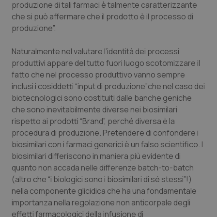
produzione di tali farmaci è talmente caratterizzante
che si può affermare che il prodotto è il processo di
Piemonte
HIV
produzione”.
Provincia Autonoma di Bolzano
Infezioni & Febbre
Naturalmente nel valutare l’identità dei processi
produttivi appare del tutto fuori luogo scotomizzare il
Provincia Autonoma di Trento
Ipertensione & Scompenso
fatto che nel processo produttivo vanno sempre
inclusi i cosiddetti “input di produzione”che nel caso dei
Puglia
Malattie rare
biotecnologici sono costituiti dalle banche geniche
che sono inevitabilmente diverse nei biosimilari
Sardegna
Malattia di Crohn & Rettocolite Ulcerosa
rispetto ai prodotti “Brand”, perché diversa è la
procedura di produzione. Pretendere di confondere i
Sicilia
Neuroscienze & patologie neurodegenerative
biosimilari con i farmaci generici è un falso scientifico. I
biosimilari differiscono in maniera più evidente di
quanto non accada nelle differenze batch-to-batch
Toscana
Obesità
(altro che “i biologici sono i biosimilari di sé stessi”!)
nella componente glicidica che ha una fondamentale
Umbria
Oftalmologia
importanza nella regolazione non anticorpale degli
effetti farmacologici della infusione di