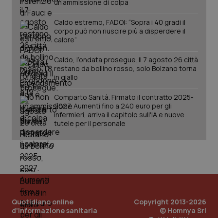
un’ammissione di colpa
Caldo estremo, FADOI: “Sopra i 40 gradi il
corpo può non riuscire più a disperdere il
calore”
_ga_KM60CM4NPH
.quotidianosanita.it
1 ann
mes
Caldo, l’ondata prosegue. Il 7 agosto 26 città
restano da bollino rosso, solo Bolzano torna
in giallo
Comparto Sanità. Firmato il contratto 2025-
2027. Aumenti fino a 240 euro per gli
infermieri, arriva il capitolo sull'IA e nuove
tutele per il personale
Fornitore
/
Nome
Scadenza
Descrizi
Nome
Dominio
Fornitore
/
Dominio
Scadenza
De
_ga_0VMQEQKQ1N
VISITOR_INFO1_LIVE
.quotidianosanita.it
1 anno 1
5 mesi 4
Questo
Qu
Google LLC
mese
settimane
cookie
im
.youtube.com
viene
Yo
utilizzato
te
da Googl
pr
Analytics
de
per
vi
Quotidiano online
Copyright 2013-2026
mantene
in
d'informazione sanitaria
© Homnya Srl
lo stato
pu