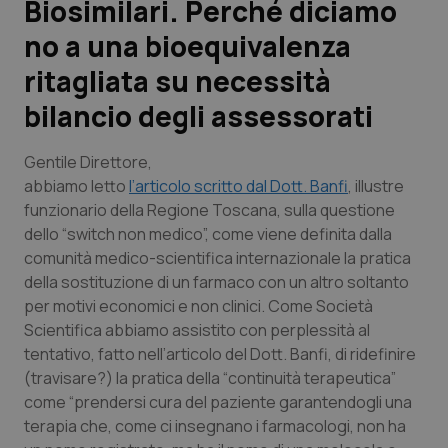
Biosimilari. Perché diciamo
no a una bioequivalenza
Scienza e Farmaci
ritagliata su necessità
Studi e Analisi
bilancio degli assessorati
Lettere al direttore
Gentile Direttore,
abbiamo letto
l’articolo scritto dal Dott. Banfi
, illustre
Edizioni Regionali
funzionario della Regione Toscana, sulla questione
dello “switch non medico”, come viene definita dalla
QS Pro
comunità medico-scientifica internazionale la pratica
della sostituzione di un farmaco con un altro soltanto
Professionisti Sanitari.AI
per motivi economici e non clinici. Come Società
Scientifica abbiamo assistito con perplessità al
tentativo, fatto nell’articolo del Dott. Banfi, di ridefinire
Abruzzo
QS Pro Gold
(travisare?) la pratica della “continuità terapeutica”
come “prendersi cura del paziente garantendogli una
QS Club
Newsletter
Basilicata
Artrite & artrosi
terapia che, come ci insegnano i farmacologi, non ha