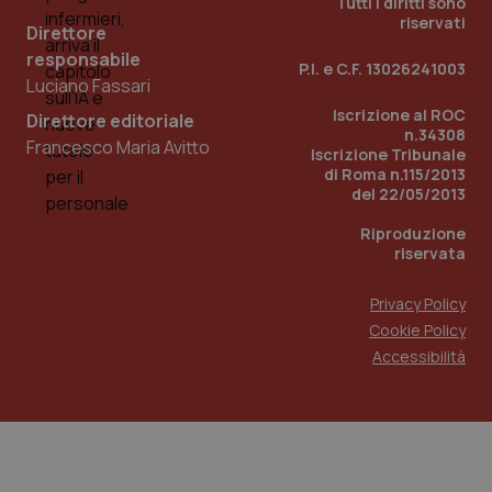
della
de
Tutti i diritti sono
sessione.
vi
riservati
Direttore
we
ut
responsabile
nu
P.I. e C.F. 13026241003
ve
Luciano Fassari
de
Yo
Iscrizione al ROC
Direttore editoriale
n.34308
__Secure-YNID
.youtube.com
5 mesi 4
Qu
Francesco Maria Avitto
Iscrizione Tribunale
settimane
im
Yo
di Roma n.115/2013
te
del 22/05/2013
pr
de
Riproduzione
vi
in
riservata
pu
de
vi
Privacy Policy
we
ut
Cookie Policy
nu
Accessibilità
ve
de
Yo
YSC
Sessione
Qu
Google LLC
im
.youtube.com
Yo
te
vi