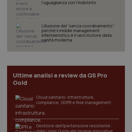
l’uguaglianza con l’indistinto
L’illusione del “senza coordinamento”:
CookieScriptConsent
5 mes
CookieScript
perché il middle management
setti
www.quotidianosanita.it
infermieristico è il vero motore della
sanità moderna
Ultime analisi e review da QS Pro
Gold
Cloud sanitario: infrastrutture,
compliance, GDPR e Risk management
tracking-sites-ironfish-
www.quotidianosanita.it
4
tracking-enable
setti
2 gio
Gestione dell'Ipertensione resistente:
dalle Linee Guida alle terapie innovative