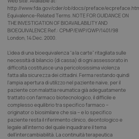
Web site. Available at:
Salute orale & impianti
http://www.fda.gov/cder/ob/docs/preface/ecpreface.h
Equivalence-Related Terms. NOTE FOR GUIDANCE ON
THE INVESTIGATION OF BIOAVAILABILITY AND
Sangue & coagulazione
BIOEQUIVALENCE Ref.: CPMP/EWP/QWP/1401/98
London, 14 Dec. 2000.
Tiroide
L’idea di una bioequivalenza “a la carte” ritagliata sulle
Tumore al seno
necessità di bilancio (di cassa) di ogni assessorato in
difficoltà costituisce una pericolosissima violenza
Tumore ovarico
fatta alla sicurezza dei cittadini. Ferma restando quindi
l’ampia apertura di utilizzo nel paziente naive, per il
Tumori del Polmone & Testa Collo
paziente con malattia reumatica già adeguatamente
trattato con farmaco biotecnologico, il difficile e
Tumori gastrointestinali
complesso equilibrio tra specifico farmaco –
originator o biosimilare che sia – e lo specifico
paziente resta il riferimento clinico, deontologico e
Ulcera & Reflusso
legale all’interno del quale inquadrare il tema
dell’intercambiabilità. La continuità terapeutica
Vaccini