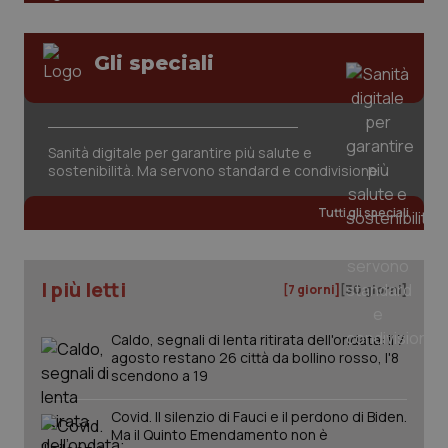
Gli speciali
Sanità digitale per garantire più salute e
sostenibilità. Ma servono standard e condivisione
PHPSESSID
Sessi
PHP.net
www.quotidianosanita.it
Tutti gli speciali
I più letti
[7 giorni]
[30 giorni]
Caldo, segnali di lenta ritirata dell'ondata: il 7
agosto restano 26 città da bollino rosso, l'8
scendono a 19
Covid. Il silenzio di Fauci e il perdono di Biden.
Ma il Quinto Emendamento non è