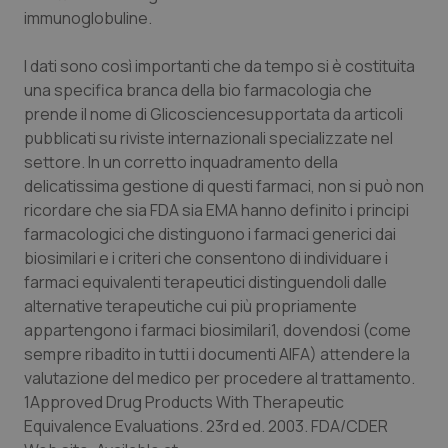
Valle D’Aosta
Oncodermatologia
immunoglobuline.
Veneto
Oncoematologia
I dati sono così importanti che da tempo si è costituita
una specifica branca della bio farmacologia che
Oncologia & Nutrizione
prende il nome di Glicosciencesupportata da articoli
pubblicati su riviste internazionali specializzate nel
Psoriasi & pelle
settore. In un corretto inquadramento della
delicatissima gestione di questi farmaci, non si può non
ricordare che sia FDA sia EMA hanno definito i principi
Quotidiano Cardiologia
farmacologici che distinguono i farmaci generici dai
biosimilari e i criteri che consentono di individuare i
Quotidiano Chirurgia
farmaci equivalenti terapeutici distinguendoli dalle
alternative terapeutiche cui più propriamente
Quotidiano Oncologia
appartengono i farmaci biosimilari1, dovendosi (come
sempre ribadito in tutti i documenti AIFA) attendere la
Quotidiano Pediatria
valutazione del medico per procedere al trattamento.
1Approved Drug Products With Therapeutic
Rene & patologie urogenitali
Equivalence Evaluations. 23rd ed. 2003. FDA/CDER