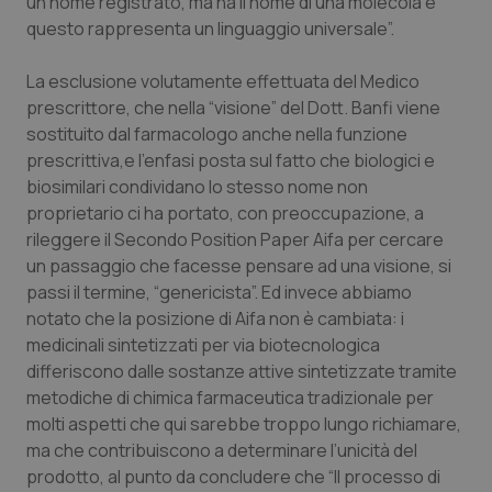
un nome registrato, ma ha il nome di una molecola e
Calabria
Asma & BPCO
questo rappresenta un linguaggio universale”.
Campania
Car-T
La esclusione volutamente effettuata del Medico
prescrittore, che nella “visione” del Dott. Banfi viene
Emilia-Romagna
Colesterolo & coronaropatie
sostituito dal farmacologo anche nella funzione
prescrittiva,e l’enfasi posta sul fatto che biologici e
biosimilari condividano lo stesso nome non
Friuli Venezia Giulia
Dermatite Atopica
proprietario ci ha portato, con preoccupazione, a
rileggere il Secondo Position Paper Aifa per cercare
Lazio
Diabete & glucometri
un passaggio che facesse pensare ad una visione, si
passi il termine, “genericista”. Ed invece abbiamo
Liguria
Disturbi dell’umore
notato che la posizione di Aifa non è cambiata: i
medicinali sintetizzati per via biotecnologica
Lombardia
Dolore
differiscono dalle sostanze attive sintetizzate tramite
metodiche di chimica farmaceutica tradizionale per
Marche
Donna & Salute
molti aspetti che qui sarebbe troppo lungo richiamare,
ma che contribuiscono a determinare l’unicità del
Molise
Epatiti
prodotto, al punto da concludere che “Il processo di