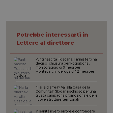
Necessari
Statistici
Marketing
I cookie necessari contribuiscono a rendere fruibile il sito web
abilitandone funzionalità di base quali la navigazione sulle pagine e
Potrebbe interessarti in
l'accesso alle aree protette del sito. Il sito web non è in grado di
funzionare correttamente senza questi cookie.
Lettere al direttore
Nome
Fornitore
/
Dominio
Scade
VISITOR_PRIVACY_METADATA
5 mes
YouTube
Punti nascita Toscana. Il ministero ha
setti
.youtube.com
deciso: chiusura per Poggibonsi,
monitoraggio di 6 mesi per
Montevarchi, deroga di 12 mesi per
Nottola
“Hai la diarrea? Vai alla Casa della
Comunità!” Slogan rischioso per una
giusta campagna promozionale delle
nuove strutture territoriali.
In sanità il vero errore è confondere