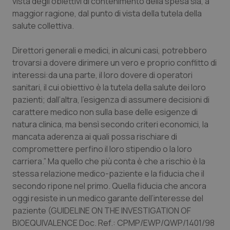
vista degli obiettivi di contenimento della spesa sia, a
maggior ragione, dal punto di vista della tutela della
salute collettiva.
Direttori generali e medici, in alcuni casi, potrebbero
trovarsi a dovere dirimere un vero e proprio conflitto di
interessi:da una parte, il loro dovere di operatori
sanitari, il cui obiettivo è la tutela della salute dei loro
pazienti; dall’altra, l’esigenza di assumere decisioni di
carattere medico non sulla base delle esigenze di
natura clinica, ma bensì secondo criteri economici, la
mancata aderenza ai quali possa rischiare di
compromettere perfino il loro stipendio o la loro
carriera.” Ma quello che più conta è che a rischio è la
stessa relazione medico-paziente e la fiducia che il
secondo ripone nel primo. Quella fiducia che ancora
oggi resiste in un medico garante dell’interesse del
paziente (GUIDELINE ON THE INVESTIGATION OF
BIOEQUIVALENCE Doc. Ref.: CPMP/EWP/QWP/1401/98