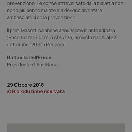
prevenzione. Le donne attraversate dalla malattia non
Piemonte
HIV
sono più donne malate ma devono diventare
ambasciatrici della prevenzione.
Provincia Autonoma di Bolzano
Infezioni & Febbre
Il prof. Masetti ha anche annunciato in anteprima la
“Race for the Cure” in Abruzzo, prevista dal 20 al 22
Provincia Autonoma di Trento
Ipertensione & Scompenso
settembre 2019 a Pescara.
Puglia
Malattie rare
Raffaella Dell’Erede
Presidente di AmoRosa
Sardegna
Malattia di Crohn & Rettocolite Ulcerosa
29 Ottobre 2018
Sicilia
Neuroscienze & patologie neurodegenerative
© Riproduzione riservata
Toscana
Obesità
Umbria
Oftalmologia