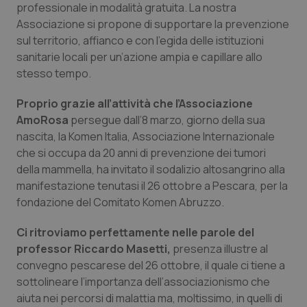
professionale in modalità gratuita. La nostra
Calabria
Asma & BPCO
Associazione si propone di supportare la prevenzione
sul territorio, affianco e con l’egida delle istituzioni
Campania
Car-T
sanitarie locali per un’azione ampia e capillare allo
stesso tempo.
Emilia-Romagna
Colesterolo & coronaropatie
Proprio grazie all’attività che l’Associazione
Friuli Venezia Giulia
Dermatite Atopica
AmoRosa
persegue dall’8 marzo, giorno della sua
nascita, la Komen Italia, Associazione Internazionale
Lazio
Diabete & glucometri
che si occupa da 20 anni di prevenzione dei tumori
della mammella, ha invitato il sodalizio altosangrino alla
manifestazione tenutasi il 26 ottobre a Pescara, per la
Liguria
Disturbi dell’umore
fondazione del Comitato Komen Abruzzo.
Lombardia
Dolore
Ci ritroviamo perfettamente nelle parole del
professor Riccardo Masetti,
presenza illustre al
Marche
Donna & Salute
convegno pescarese del 26 ottobre, il quale ci tiene a
sottolineare l’importanza dell’associazionismo che
Molise
Epatiti
aiuta nei percorsi di malattia ma, moltissimo, in quelli di