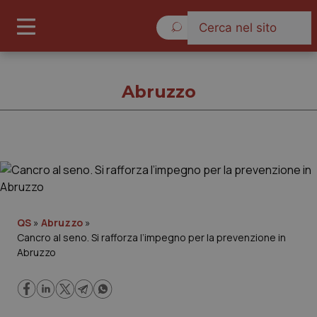
Venerdì 7 Agosto 2026
Abruzzo
Abruzzo
Cronache
QS
»
Abruzzo
»
Cancro al seno. Si rafforza l’impegno per la prevenzione in
Governo e Parlamento
Abruzzo
Regioni e Asl
Lavoro e Professioni