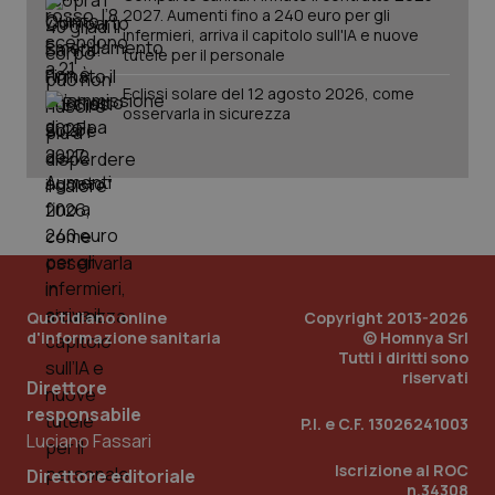
2027. Aumenti fino a 240 euro per gli
infermieri, arriva il capitolo sull'IA e nuove
tutele per il personale
Eclissi solare del 12 agosto 2026, come
osservarla in sicurezza
Quotidiano online
Copyright 2013-2026
d'informazione sanitaria
© Homnya Srl
Tutti i diritti sono
riservati
Direttore
responsabile
P.I. e C.F. 13026241003
PHPSESSID
Sessio
PHP.net
Luciano Fassari
www.quotidianosanita.it
Iscrizione al ROC
Direttore editoriale
n.34308