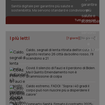
Sanità digitale per garantire più salute e
sostenibilità. Ma servono standard e condivisione
Tutti gli speciali
tracking-sites-ironfish-
www.quotidianosanita.it
4
tracking-enable
settim
2 gior
I più letti
[7 giorni]
[30 giorni]
Caldo, segnali di lenta ritirata dell'ondata: il 7
tracking-sites-ironfish-
www.quotidianosanita.it
4
session-id
settim
agosto restano 26 città da bollino rosso, l'8
2 gior
scendono a 21
Covid. Il silenzio di Fauci e il perdono di Biden.
Ma il Quinto Emendamento non è
un’ammissione di colpa
_ga
1 anno
Google LLC
mes
.quotidianosanita.it
Caldo estremo, FADOI: “Sopra i 40 gradi il
corpo può non riuscire più a disperdere il
calore”
Comparto Sanità. Firmato il contratto 2025-