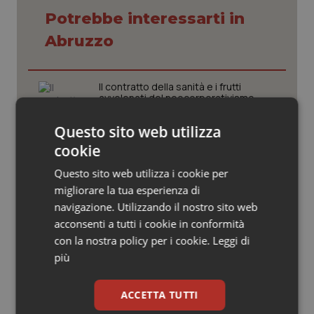
Valle D’Aosta
Oncodermatologia
Potrebbe interessarti in
Veneto
Oncoematologia
Abruzzo
Oncologia & Nutrizione
Il contratto della sanità e i frutti
avvelenati del neocorporativismo
Psoriasi & pelle
Questo sito web utilizza
Quotidiano Cardiologia
cookie
Arpal, Fsr e perimetrazione delle
spese
Questo sito web utilizza i cookie per
Quotidiano Chirurgia
migliorare la tua esperienza di
navigazione. Utilizzando il nostro sito web
Quotidiano Oncologia
Il nuovo interesse dei giovani medici
acconsenti a tutti i cookie in conformità
alla Medicina Generale
con la nostra policy per i cookie.
Leggi di
Quotidiano Pediatria
più
Case di comunità: il difficile equilibrio
Rene & patologie urogenitali
ACCETTA TUTTI
tra funzioni e debito orario