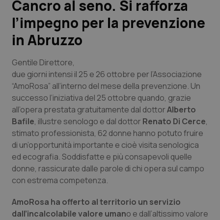
Cancro al seno. Si rafforza
l’impegno per la prevenzione
Scienza e Farmaci
in Abruzzo
Studi e Analisi
Gentile Direttore,
Lettere al direttore
due giorni intensi il 25 e 26 ottobre per l’Associazione
“AmoRosa” all’interno del mese della prevenzione. Un
successo l’iniziativa del 25 ottobre quando, grazie
Edizioni Regionali
all’opera prestata gratuitamente dal dottor
Alberto
Bafile
, illustre senologo e dal dottor
Renato Di Cerce
,
QS Pro
stimato professionista, 62 donne hanno potuto fruire
di un’opportunità importante e cioè visita senologica
Professionisti Sanitari.AI
ed ecografia. Soddisfatte e più consapevoli quelle
donne, rassicurate dalle parole di chi opera sul campo
Abruzzo
QS Pro Gold
con estrema competenza.
QS Club
Newsletter
Basilicata
Artrite & artrosi
AmoRosa ha offerto al territorio un servizio
dall’incalcolabile valore uman
o e dall’altissimo valore