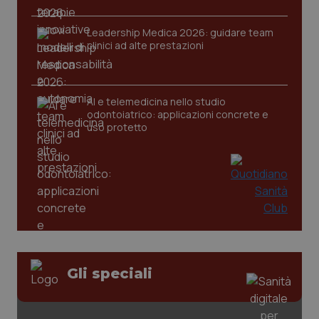
Leadership Medica 2026: guidare team
clinici ad alte prestazioni
AI e telemedicina nello studio
odontoiatrico: applicazioni concrete e
uso protetto
CookieScriptConsent
5 mesi
CookieScript
settim
www.quotidianosanita.it
Gli speciali