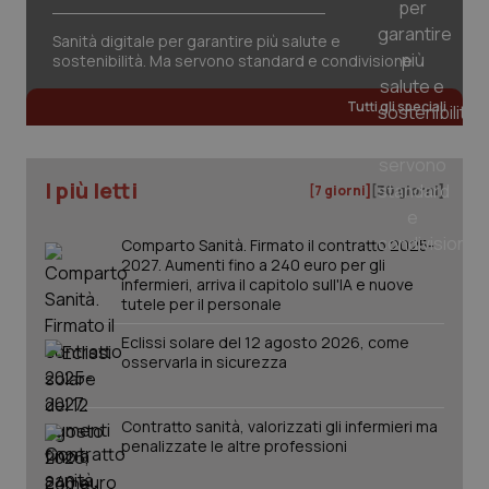
Sanità digitale per garantire più salute e
Fornitore
/
sostenibilità. Ma servono standard e condivisione
Nome
Scadenza
Descrizion
Dominio
Nome
Fornitore
/
Dominio
Scadenza
Des
_ga_0VMQEQKQ1N
.quotidianosanita.it
1 anno 1
Questo
Tutti gli speciali
mese
cookie
VISITOR_INFO1_LIVE
5 mesi 4
Que
Google LLC
viene
settimane
imp
.youtube.com
utilizzato
You
da Google
ten
Analytics
pre
I più letti
[7 giorni]
[30 giorni]
per
del
mantener
vid
lo stato
inco
della
Comparto Sanità. Firmato il contratto 2025-
può
sessione.
det
2027. Aumenti fino a 240 euro per gli
vis
infermieri, arriva il capitolo sull'IA e nuove
web
tutele per il personale
uti
nuo
ver
Eclissi solare del 12 agosto 2026, come
dell
osservarla in sicurezza
You
__Secure-YNID
.youtube.com
5 mesi 4
Que
settimane
imp
Contratto sanità, valorizzati gli infermieri ma
You
penalizzate le altre professioni
ten
pre
del