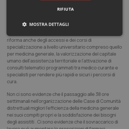
L’abolizione del numero chiuso con l’inserimento di una
RIFIUTA
selezione al primo anno di studi secondo il modello
francese non è sufficiente a garantire in futuro un
MOSTRA DETTAGLI
numero maggiore di medici di famiglia e neppure di
specialisti per ridurre le liste di attesa senza una
Necessari
Statistici
Marketing
riforma anche degli accessi e dei corsi di
specializzazione a livello universitario compreso quello
per medicina generale, la valorizzazione del capitale
umano dell’assistenza territoriale e l’attivazione di
consulti telematici programmati tra medico curante e
specialisti per rendere più rapidi e sicuri i percorsi di
Necessari
Statistici
Marketing
cura.
I cookie necessari contribuiscono a rendere fruibile il
sito web abilitandone funzionalità di base quali la
Non ci sono evidenze che il passaggio alle 38 ore
navigazione sulle pagine e l'accesso alle aree
settimanali nell’organizzazione delle Case di Comunità
protette del sito. Il sito web non è in grado di
funzionare correttamente senza questi cookie.
distrettuali migliori l’efficienza della medicina generale
nei suoi compiti propri e la soddisfazione dei bisogni
Nome
Fornitore
/
Dominio
Scaden
degli assistiti . Ci sono evidenze che il sovraccarico di
VISITOR_PRIVACY_METADATA
5 mesi
YouTube
settim
.youtube.com
lavoro può aumentare le prescrizioni di farmaci