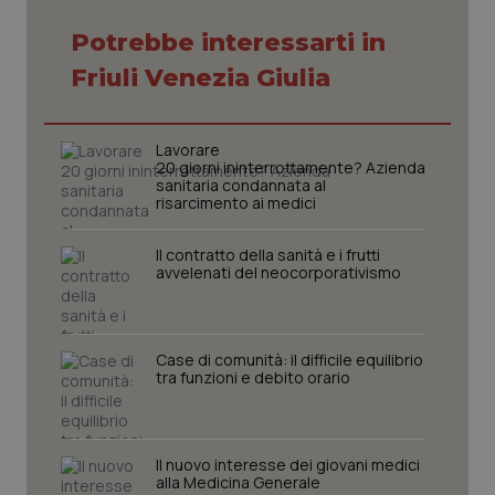
Potrebbe interessarti in
Friuli Venezia Giulia
tracking-sites-ironfish-
www.quotidianosanita.it
4
tracking-enable
settim
Lavorare
2 gior
20 giorni ininterrottamente? Azienda
sanitaria condannata al
risarcimento ai medici
tracking-sites-ironfish-
www.quotidianosanita.it
4
Il contratto della sanità e i frutti
session-id
settim
avvelenati del neocorporativismo
2 gior
Case di comunità: il difficile equilibrio
_ga
1 anno
Google LLC
tra funzioni e debito orario
mes
.quotidianosanita.it
Il nuovo interesse dei giovani medici
alla Medicina Generale