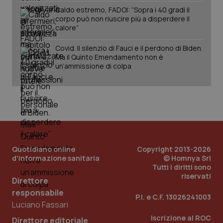
vid
inco
Caldo estremo, FADOI: “Sopra i 40 gradi il
può
corpo può non riuscire più a disperdere il
det
calore”
vis
web
uti
Covid. Il silenzio di Fauci e il perdono di Biden.
nuo
Ma il Quinto Emendamento non è
ver
dell
un’ammissione di colpa
You
YSC
Sessione
Que
Google LLC
imp
.youtube.com
You
ten
vis
vid
__Secure-
.youtube.com
5 mesi 4
Que
ROLLOUT_TOKEN
settimane
imp
You
Quotidiano online
Copyright 2013-2026
ges
d'informazione sanitaria
© Homnya Srl
del
Tutti i diritti sono
e d
riservati
per
Direttore
del
ute
responsabile
P.I. e C.F. 13026241003
Luciano Fassari
tracking-sites-
www.quotidianosanita.it
4
Que
ironfish-tracking-
settimane
imp
Iscrizione al ROC
named-enable
2 giorni
dal
Direttore editoriale