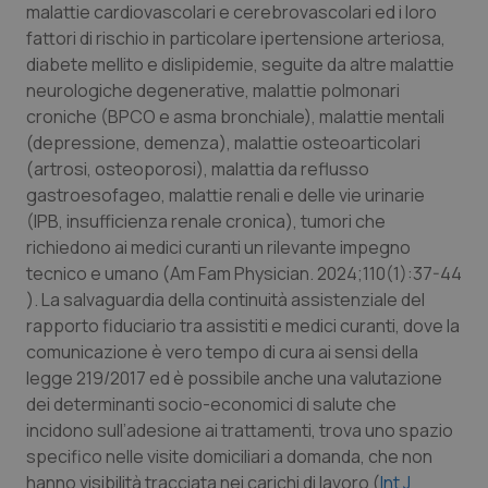
malattie cardiovascolari e cerebrovascolari ed i loro
Salute orale & impianti
fattori di rischio in particolare ipertensione arteriosa,
diabete mellito e dislipidemie, seguite da altre malattie
Sangue & coagulazione
neurologiche degenerative, malattie polmonari
croniche (BPCO e asma bronchiale), malattie mentali
Tiroide
(depressione, demenza), malattie osteoarticolari
(artrosi, osteoporosi), malattia da reflusso
Tumore al seno
gastroesofageo, malattie renali e delle vie urinarie
(IPB, insufficienza renale cronica), tumori che
richiedono ai medici curanti un rilevante impegno
Tumore ovarico
tecnico e umano (
Am Fam Physician.
2024;110(1):37-44
). La salvaguardia della continuità assistenziale del
Tumori del Polmone & Testa Collo
rapporto fiduciario tra assistiti e medici curanti, dove la
comunicazione è vero tempo di cura ai sensi della
Tumori gastrointestinali
legge 219/2017 ed è possibile anche una valutazione
dei determinanti socio-economici di salute che
Ulcera & Reflusso
incidono sull’adesione ai trattamenti, trova uno spazio
specifico nelle visite domiciliari a domanda, che non
Vaccini
hanno visibilità tracciata nei carichi di lavoro (
Int
J