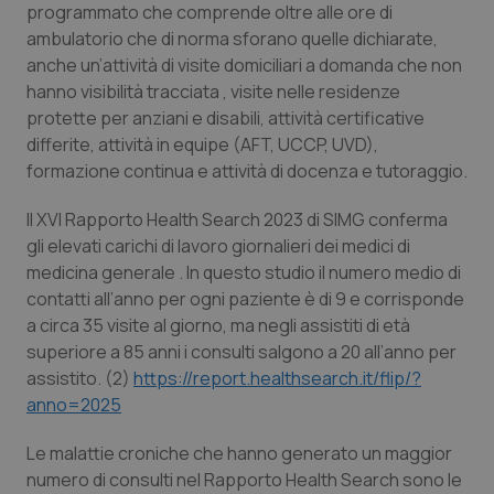
Valle D’Aosta
Oncodermatologia
programmato che comprende oltre alle ore di
ambulatorio che di norma sforano quelle dichiarate,
Veneto
Oncoematologia
anche un’attività di visite domiciliari a domanda che non
hanno visibilità tracciata , visite nelle residenze
Oncologia & Nutrizione
protette per anziani e disabili, attività certificative
differite, attività in equipe (AFT, UCCP, UVD),
formazione continua e attività di docenza e tutoraggio.
Psoriasi & pelle
Il XVI Rapporto Health Search 2023 di SIMG conferma
Quotidiano Cardiologia
gli elevati carichi di lavoro giornalieri dei medici di
medicina generale . In questo studio il numero medio di
Quotidiano Chirurgia
contatti all’anno per ogni paziente è di 9 e corrisponde
a circa 35 visite al giorno, ma negli assistiti di età
Quotidiano Oncologia
superiore a 85 anni i consulti salgono a 20 all’anno per
assistito. (2)
https://report.healthsearch.it/flip/?
Quotidiano Pediatria
anno=2025
Le malattie croniche che hanno generato un maggior
Rene & patologie urogenitali
numero di consulti nel Rapporto Health Search sono le