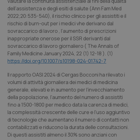
valutare la continuità assistenziale ai fini della qualità
Calabria
Asma & BPCO
dell’assistenza e degli esiti di salute (
Ann Fam Med
2022;20:535-540), il rischio clinico per gli assistiti e il
Campania
Car-T
rischio di burn-out per i medici vhe derivano dal
sovraccarico di lavoro , l’aumento di prescrizioni
Emilia-Romagna
Colesterolo & coronaropatie
inappropriate onerose per il SSR derivanti dal
sovraccarico di lavoro giornaliero ( The Annals of
Friuli Venezia Giulia
Dermatite Atopica
Family Medicine January 2024, 22 (1) 12-18 ). (1)
https://doi.org/10.1007/s10198-024-01742-7
Lazio
Diabete & glucometri
Il rapporto OASI 2024 di Cergas Bocconi ha rilevato i
volumi di attività giornaliera dei medici di medicina
Liguria
Disturbi dell’umore
generale, elevati e in aumento per l’invecchiamento
della popolazione, l’aumento del numero di assistiti
Lombardia
Dolore
fino a 1500-1800 per medico data la carenza di medici,
la complessità crescente delle cure e l’uso aggiuntivo
Marche
Donna & Salute
di tecnologie che aumentano il numero di contatti non
contabilizzati e riducono la durata delle consultazioni.
Molise
Epatiti
Di questi assistiti almeno il 30% sono anziani con