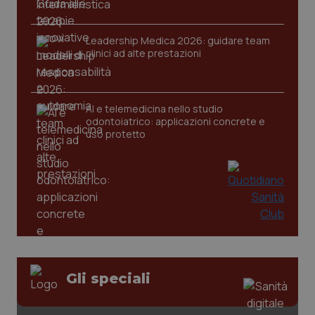
Leadership Medica 2026: guidare team
clinici ad alte prestazioni
AI e telemedicina nello studio
odontoiatrico: applicazioni concrete e
uso protetto
_ga_KM60CM4NPH
.quotidianosanita.it
1 anno
mes
Gli speciali