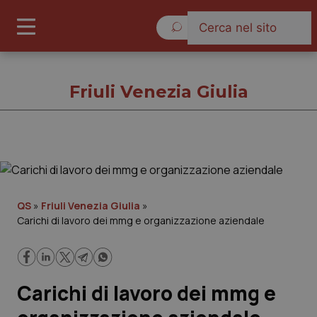
Giovedì 6 Agosto 2026
Friuli Venezia Giulia
Friuli Venezia Giulia
Cronache
QS
»
Friuli Venezia Giulia
»
Carichi di lavoro dei mmg e organizzazione aziendale
Governo e Parlamento
Regioni e Asl
Carichi di lavoro dei mmg e
Lavoro e Professioni