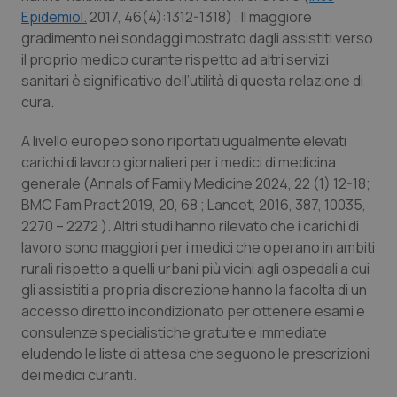
Epidemiol
.
2017, 46(4):1312-1318) . Il maggiore
gradimento nei sondaggi mostrato dagli assistiti verso
il proprio medico curante rispetto ad altri servizi
sanitari è significativo dell’utilità di questa relazione di
cura.
A livello europeo sono riportati ugualmente elevati
carichi di lavoro giornalieri per i medici di medicina
generale (Annals of Family Medicine 2024, 22 (1) 12-18;
BMC Fam Pract
2019, 20, 68 ; Lancet, 2016, 387, 10035,
2270 – 2272 ). Altri studi hanno rilevato che i carichi di
lavoro sono maggiori per i medici che operano in ambiti
rurali rispetto a quelli urbani più vicini agli ospedali a cui
gli assistiti a propria discrezione hanno la facoltà di un
accesso diretto incondizionato per ottenere esami e
consulenze specialistiche gratuite e immediate
eludendo le liste di attesa che seguono le prescrizioni
dei medici curanti.