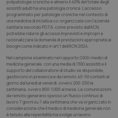
polipatologie croniche e almeno il 40% del totale degli
assistiti adulti ha una patologia cronica. L’accesso
Piemonte
HIV
programmato per patologie croniche nel contesto di
una medicina di iniziativa co-organizzata con l’azienda
Provincia Autonoma di Bolzano
Infezioni & Febbre
sanitaria secondo PDTA, come previsto dall’ACN,
potrebbe ridurre gli accessi imprevisti e impropri e
Provincia Autonoma di Trento
Ipertensione & Scompenso
razionalizzare la domanda di prestazioni appropriata ai
bisogni come indicato in art 1 dell’ACN 2024.
Puglia
Malattie rare
Nel campione esaminato nel rapporto OASI i medici di
Sardegna
Malattia di Crohn & Rettocolite Ulcerosa
medicina generale, con una media di 1300 assistiti e il
supporto del collaboratore di studio se disponibile,
gestiscono in presenza e da remoto 40-50 contatti al
Sicilia
Neuroscienze & patologie neurodegenerative
giorno dal lunedì al venerdì, ovvero 200-250 la
settimana, ovvero 800-1.000 al mese. Le comunicazioni
Toscana
Obesità
da remoto generano spesso un flusso continuo di
lavoro 7 giorni su 7 alla settimana che va organizzato in
Umbria
Oftalmologia
considerazione che il medico di medicina generale non
è tenuto alla reperibilità ma svolge un lavoro