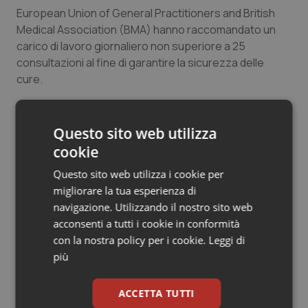
European Union of General Practitioners and British
Medical Association (BMA) hanno raccomandato un
carico di lavoro giornaliero non superiore a 25
consultazioni al fine di garantire la sicurezza delle
cure.
In conclusione, il pregiudizio in merito alla produttività
dei medici di medicina generale basato sulle sole ore
Questo sito web utilizza
dichiarate di ambulatorio è smentito dallo studio di
cookie
Cergas Bocconi e dalla letteratura scientifica. Anzi
Questo sito web utilizza i cookie per
anche a livello europeo si confermano carichi di lavoro
migliorare la tua esperienza di
giornalieri elevati per i medici che operano sul
navigazione. Utilizzando il nostro sito web
territorio. Si rileva di conseguenza il rischio clinico di
acconsenti a tutti i cookie in conformità
sicurezza per gli assistiti, burn out dei medici e
con la nostra policy per i cookie.
Leggi di
disaffezione della professione per gli studenti in
più
assenza di interventi per valorizzare e rendere
attrattiva la professione di medico di medicina
generale.
ACCETTA TUTTI