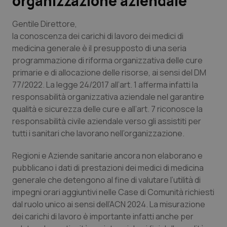
organizzazione aziendale
Scienza e Farmaci
Gentile Direttore
,
la conoscenza dei carichi di lavoro dei medici di
medicina generale è il presupposto di una seria
Studi e Analisi
programmazione di riforma organizzativa delle cure
primarie e di allocazione delle risorse, ai sensi del DM
Lettere al direttore
77/2022. La legge 24/2017 all’art. 1 afferma infatti la
responsabilità organizzativa aziendale nel garantire
Edizioni Regionali
qualità e sicurezza delle cure e all’art. 7 riconosce la
responsabilità civile aziendale verso gli assistiti per
QS Pro
tutti i sanitari che lavorano nell’organizzazione.
Professionisti Sanitari.AI
Regioni e Aziende sanitarie ancora non elaborano e
pubblicano i dati di prestazioni dei medici di medicina
generale che detengono al fine di valutare l’utilità di
Abruzzo
QS Pro Gold
impegni orari aggiuntivi nelle Case di Comunità richiesti
dal ruolo unico ai sensi dell’ACN 2024. La misurazione
QS Club
Newsletter
Basilicata
Artrite & artrosi
dei carichi di lavoro è importante infatti anche per