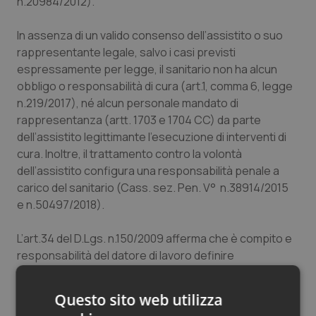
n.20984/2012).
In assenza di un valido consenso dell’assistito o suo
rappresentante legale, salvo i casi previsti
espressamente per legge, il sanitario non ha alcun
obbligo o responsabilità di cura (art.1, comma 6, legge
n.219/2017), né alcun personale mandato di
rappresentanza (artt. 1703 e 1704 CC) da parte
dell’assistito legittimante l’esecuzione di interventi di
cura. Inoltre, il trattamento contro la volontà
dell’assistito configura una responsabilità penale a
carico del sanitario (Cass. sez. Pen. V° n.38914/2015
e n.50497/2018).
L’art.34 del D.Lgs. n.150/2009 afferma che è compito e
responsabilità del datore di lavoro definire
l’organizzazione aziendale del lavoro. Essa va definita
nel rispetto delle buone pratiche e linee guida ai sensi
Questo sito web utilizza
dell’art.5 della legge n.24/2017 e della complessa