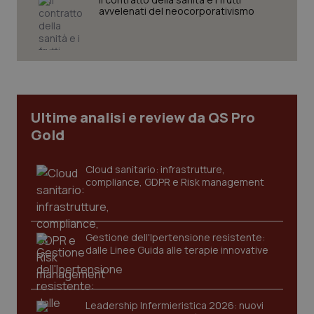
tracking-sites-ironfish-
www.quotidianosanita.it
4
avvelenati del neocorporativismo
session-id
settim
2 gior
_ga
1 anno
Google LLC
mes
.quotidianosanita.it
Ultime analisi e review da QS Pro
Gold
Cloud sanitario: infrastrutture,
compliance, GDPR e Risk management
Gestione dell'Ipertensione resistente:
dalle Linee Guida alle terapie innovative
Leadership Infermieristica 2026: nuovi