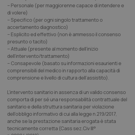
– Personale (per maggiorenne capace di intendere e
Salute orale & impianti
di volere)
– Specifico (per ogni singolo trattamento o
Sangue & coagulazione
accertamento diagnostico)
– Esplicito ed effettivo (non è ammesso il consenso
Tiroide
presunto o tacito)
– Attuale (presente al momento dell’inizio
Tumore al seno
dell’intervento/trattamento)
– Consapevole (basato su informazioni esaurienti e
Tumore ovarico
comprensibili del medico in rapporto alla capacità di
comprensione e livello di cultura dell’assistito).
Tumori del Polmone & Testa Collo
L’intervento sanitario in assenza di un valido consenso
comporta di per sé una responsabilità contrattuale del
Tumori gastrointestinali
sanitario e della struttura sanitaria per violazione
dell’obbligo informativo di cui alla legge n.219/2017,
Ulcera & Reflusso
anche se la prestazione sanitaria erogata è stata
tecnicamente corretta (Cass sez.Civ III°
Vaccini