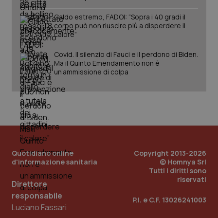
della
può
sessione.
det
Caldo estremo, FADOI: “Sopra i 40 gradi il
vis
web
corpo può non riuscire più a disperdere il
uti
calore”
nuo
ver
dell
Covid. Il silenzio di Fauci e il perdono di Biden.
You
Ma il Quinto Emendamento non è
un’ammissione di colpa
__Secure-YNID
.youtube.com
5 mesi 4
Que
settimane
imp
You
ten
pre
del
vid
inco
può
det
vis
web
Quotidiano online
Copyright 2013-2026
uti
d'informazione sanitaria
© Homnya Srl
nuo
ver
Tutti i diritti sono
dell
riservati
You
Direttore
responsabile
YSC
Sessione
Que
Google LLC
P.I. e C.F. 13026241003
imp
.youtube.com
Luciano Fassari
You
ten