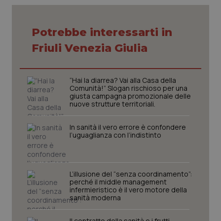
Potrebbe interessarti in
CookieScriptConsent
5 mesi
CookieScript
Friuli Venezia Giulia
settim
www.quotidianosanita.it
“Hai la diarrea? Vai alla Casa della
Comunità!” Slogan rischioso per una
giusta campagna promozionale delle
nuove strutture territoriali.
In sanità il vero errore è confondere
l’uguaglianza con l’indistinto
tracking-sites-ironfish-
www.quotidianosanita.it
4
L’illusione del “senza coordinamento”:
tracking-enable
settim
perché il middle management
2 gior
infermieristico è il vero motore della
sanità moderna
Il contratto della sanità e i frutti