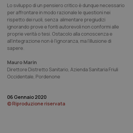
Lo sviluppo di un pensiero critico è dunque necessario
per affrontare in modo razionale le questioni nei
Necessari
Statistici
Marketing
rispetto dei ruoli, senza alimentare pregiudizi
ignorando prove e fonti autorevoli non conformi alle
I cookie necessari contribuiscono a rendere fruibile il
sito web abilitandone funzionalità di base quali la
proprie verità o tesi. Ostacolo alla conoscenza e
navigazione sulle pagine e l'accesso alle aree
all’integrazione non è l’ignoranza, ma l’illusione di
protette del sito. Il sito web non è in grado di
funzionare correttamente senza questi cookie.
sapere.
Nome
Fornitore
/
Dominio
Scaden
Mauro Marin
VISITOR_PRIVACY_METADATA
5 mesi
YouTube
settim
.youtube.com
Direttore Distretto Sanitario, Azienda Sanitaria Friuli
Occidentale, Pordenone
06 Gennaio 2020
© Riproduzione riservata