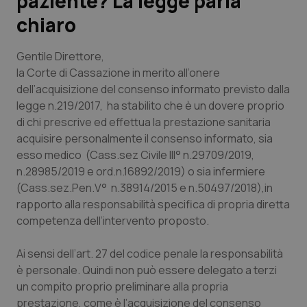
paziente? La legge parla
chiaro
Scienza e Farmaci
Gentile Direttore
,
Studi e Analisi
la Corte di Cassazione in merito all’onere
dell’acquisizione del consenso informato previsto dalla
Lettere al direttore
legge n.219/2017, ha stabilito che è un dovere proprio
di chi prescrive ed effettua la prestazione sanitaria
Edizioni Regionali
acquisire personalmente il consenso informato, sia
esso medico (Cass.sez Civile III° n.29709/2019,
n.28985/2019 e ord.n.16892/2019) o sia infermiere
QS Pro
(Cass.sez.Pen.V° n.38914/2015 e n.50497/2018),in
rapporto alla responsabilità specifica di propria diretta
Professionisti Sanitari.AI
competenza dell’intervento proposto.
Abruzzo
QS Pro Gold
Ai sensi dell’art. 27 del codice penale la responsabilità
è personale. Quindi non può essere delegato a terzi
QS Club
Newsletter
Basilicata
Artrite & artrosi
un compito proprio preliminare alla propria
prestazione, come è l’acquisizione del consenso