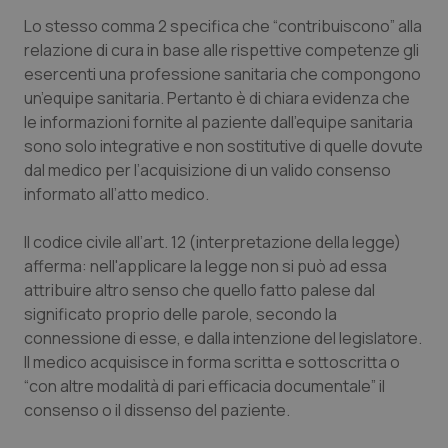
Lo stesso comma 2 specifica che “contribuiscono” alla
Piemonte
HIV
relazione di cura in base alle rispettive competenze gli
esercenti una professione sanitaria che compongono
Provincia Autonoma di Bolzano
Infezioni & Febbre
un’equipe sanitaria. Pertanto è di chiara evidenza che
le informazioni fornite al paziente dall’equipe sanitaria
Provincia Autonoma di Trento
Ipertensione & Scompenso
sono solo integrative e non sostitutive di quelle dovute
dal medico per l’acquisizione di un valido consenso
Puglia
Malattie rare
informato all’atto medico.
Il codice civile all’art. 12 (interpretazione della legge)
Sardegna
Malattia di Crohn & Rettocolite Ulcerosa
afferma: nell'applicare la legge non si può ad essa
attribuire altro senso che quello fatto palese dal
Sicilia
Neuroscienze & patologie neurodegenerative
significato proprio delle parole, secondo la
connessione di esse, e dalla intenzione del legislatore.
Toscana
Obesità
Il medico acquisisce in forma scritta e sottoscritta o
“con altre modalità di pari efficacia documentale” il
Umbria
Oftalmologia
consenso o il dissenso del paziente.