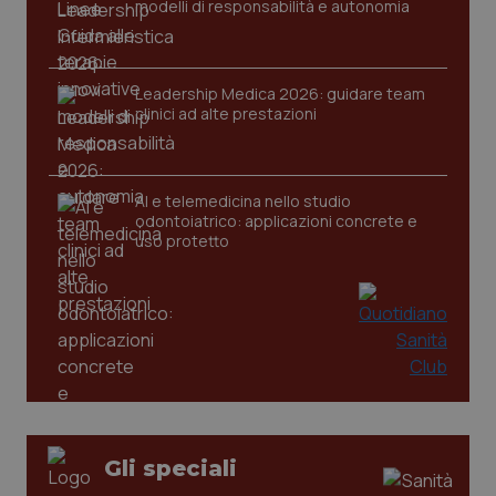
modelli di responsabilità e autonomia
Leadership Medica 2026: guidare team
clinici ad alte prestazioni
PHPSESSID
Sessio
PHP.net
AI e telemedicina nello studio
www.quotidianosanita.it
odontoiatrico: applicazioni concrete e
uso protetto
Gli speciali