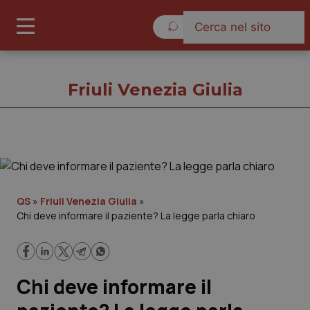
Lunedì 10 Agosto 2026
Friuli Venezia Giulia
Friuli Venezia Giulia
Cronache
QS
»
Friuli Venezia Giulia
»
Chi deve informare il paziente? La legge parla chiaro
Governo e Parlamento
Regioni e Asl
Chi deve informare il
Lavoro e Professioni