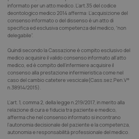
Calabria
Asma & BPCO
informato per un atto medico. L’art.35 del codice
deontologico medico 2014 afferma: L’acquisizione del
consenso informato o del dissenso è un atto di
Campania
Car-T
specifica ed esclusiva competenza del medico, “non
delegabile”.
Emilia-Romagna
Colesterolo & coronaropatie
Quindi secondo la Cassazione è compito esclusivo del
Friuli Venezia Giulia
Dermatite Atopica
medico acquisire il valido consenso informato all’atto
medico, ed è compito dell’infermiere acquisire il
Lazio
Diabete & glucometri
consenso alla prestazione infermieristica come nel
caso del cambio catetere vescicale(Cass.sez.Pen.V°
Liguria
Disturbi dell’umore
n.38914/2015).
Lombardia
Dolore
L’art. 1, comma 2, della legge n.219/2017, in merito alla
relazione di cura e fiducia tra paziente e medico,
afferma che nel consenso informato si incontrano
Marche
Donna & Salute
l’autonomia decisionale del paziente e la competenza,
autonomia e responsabilità professionale del medico.
Molise
Epatiti