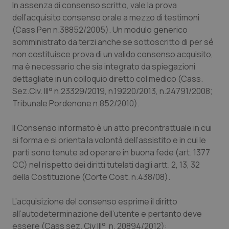
Valle D’Aosta
Oncodermatologia
In assenza di consenso scritto, vale la prova
dell’acquisito consenso orale a mezzo di testimoni
Veneto
Oncoematologia
(Cass Pen n.38852/2005). Un modulo generico
somministrato da terzi anche se sottoscritto di per sé
non costituisce prova di un valido consenso acquisito,
Oncologia & Nutrizione
ma è necessario che sia integrato da spiegazioni
dettagliate in un colloquio diretto col medico (Cass.
Psoriasi & pelle
Sez.Civ. III° n.23329/2019, n.19220/2013, n.24791/2008;
Tribunale Pordenone n.852/2010).
Quotidiano Cardiologia
Il Consenso informato è un atto precontrattuale in cui
Quotidiano Chirurgia
si forma e si orienta la volontà dell’assistito e in cui le
parti sono tenute ad operare in buona fede (art. 1377
Quotidiano Oncologia
CC) nel rispetto dei diritti tutelati dagli artt. 2, 13, 32
della Costituzione (Corte Cost. n.438/08).
Quotidiano Pediatria
L’acquisizione del consenso esprime il diritto
all’autodeterminazione dell’utente e pertanto deve
Rene & patologie urogenitali
essere (Cass sez. Civ III° n. 20894/2012):