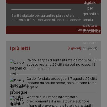
Sanità digitale per garantire più salute e
sostenibilità. Ma servono standard e condivisione
_ga_KM60CM4NPH
.quotidianosanita.it
1 anno
mes
Tutti gli speciali
I più letti
[7 giorni]
[30 giorni]
Caldo, segnali di lenta ritirata dell'ondata: il 7
agosto restano 26 città da bollino rosso, l'8
Fornitore
/
scendono a 19
Nome
Scadenza
Descrizion
Dominio
Nome
Fornitore
/
Dominio
Scadenza
Des
Caldo, l’ondata prosegue. Il 7 agosto 26 città
_ga_0VMQEQKQ1N
.quotidianosanita.it
1 anno 1
Questo
mese
cookie
VISITOR_INFO1_LIVE
5 mesi 4
Que
restano da bollino rosso, solo Bolzano torna
Google LLC
viene
settimane
imp
.youtube.com
in giallo
utilizzato
You
da Google
ten
Analytics
pre
West Nile. In Umbria intercettato
per
del
precocemente il virus, attivate subito le
mantener
vid
misure di prevenzione a tutela dei cittadini
lo stato
inco