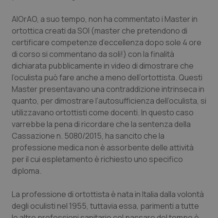
AIOrAO, a suo tempo, non ha commentato i Master in
ortottica creati da SOI (master che pretendono di
certificare competenze d’eccellenza dopo sole 4 ore
di corso si commentano da soli!) con la finalità
dichiarata pubblicamente in video di dimostrare che
l’oculista può fare anche a meno dell’ortottista. Questi
Master presentavano una contraddizione intrinseca in
quanto, per dimostrare l’autosufficienza dell’oculista, si
utilizzavano ortottisti come docenti. In questo caso
varrebbe la pena di ricordare che la sentenza della
Cassazione n. 5080/2015, ha sancito che la
professione medica non è assorbente delle attività
per il cui espletamento è richiesto uno specifico
diploma
.
La professione di ortottista è nata in Italia dalla volontà
degli oculisti nel 1955, tuttavia essa, parimenti a tutte
le altre professioni sanitarie col passare del tempo è