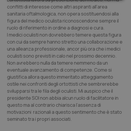
Necessari
Statistici
Marketing
conflitti di interesse come altri aspiranti all’area
sanitaria oftalmologica, non opera sostituendosi alla
figura del medico oculista riconoscendone sempre il
ruolo di riferimento in ordine a diagnosi e cura.
I medici oculisti non dovrebbero temere questa figura
con cui da sempre hanno stretto una collaborazione e
Necessari
Statistici
Marketing
una alleanza professionale, ancor più ora che i medici
I cookie necessari contribuiscono a rendere fruibile il
oculisti sono previsti in calo nel prossimo decennio.
sito web abilitandone funzionalità di base quali la
Non avrebbero nulla da temere nemmeno da un
navigazione sulle pagine e l'accesso alle aree
protette del sito. Il sito web non è in grado di
eventuale avanzamento di competenze. Come si
funzionare correttamente senza questi cookie.
giustifica allora questo immeritato atteggiamento
Nome
Fornitore
/
Dominio
Scaden
ostile nei confronti degli ortottisti che sembrerebbe
VISITOR_PRIVACY_METADATA
5 mesi
YouTube
svilupparsi tra le fila degli oculisti. Mi auspico che il
settim
.youtube.com
presidente SOI non abbia alcun ruolo di facilitatore in
questo ma al contrario chiarisca l’assenza di
motivazioni razionali a questo sentimento che è stato
seminato tra i propri associati.