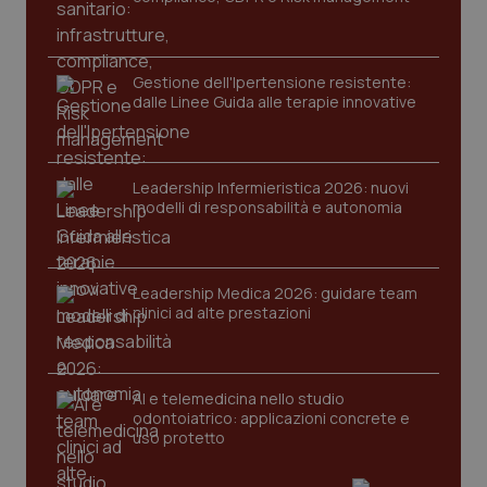
viene
settimane
imp
.youtube.com
utilizzato
You
da Google
ten
Analytics
pre
per
del
mantener
vid
Gestione dell'Ipertensione resistente:
lo stato
inco
dalle Linee Guida alle terapie innovative
della
può
sessione.
det
vis
web
uti
nuo
Leadership Infermieristica 2026: nuovi
ver
modelli di responsabilità e autonomia
dell
You
__Secure-YNID
.youtube.com
5 mesi 4
Que
settimane
imp
Leadership Medica 2026: guidare team
You
ten
clinici ad alte prestazioni
pre
del
vid
inco
può
AI e telemedicina nello studio
det
vis
odontoiatrico: applicazioni concrete e
web
uso protetto
uti
nuo
ver