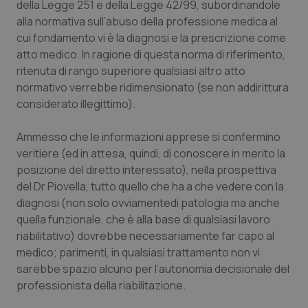
della Legge 251 e della Legge 42/99, subordinandole
Calabria
Asma & BPCO
alla normativa sull’abuso della professione medica al
cui fondamento vi è la diagnosi e la prescrizione come
Campania
Car-T
atto medico. In ragione di questa norma di riferimento,
ritenuta di rango superiore qualsiasi altro atto
Emilia-Romagna
Colesterolo & coronaropatie
normativo verrebbe ridimensionato (se non addirittura
considerato illegittimo).
Friuli Venezia Giulia
Dermatite Atopica
Ammesso che le informazioni apprese si confermino
Lazio
Diabete & glucometri
veritiere (ed in attesa, quindi, di conoscere in merito la
posizione del diretto interessato), nella prospettiva
del Dr Piovella, tutto quello che ha a che vedere con la
Liguria
Disturbi dell’umore
diagnosi (non solo ovviamentedi patologia ma anche
quella funzionale, che è alla base di qualsiasi lavoro
Lombardia
Dolore
riabilitativo) dovrebbe necessariamente far capo al
medico; parimenti, in qualsiasi trattamento non vi
Marche
Donna & Salute
sarebbe spazio alcuno per l’autonomia decisionale del
professionista della riabilitazione.
Molise
Epatiti