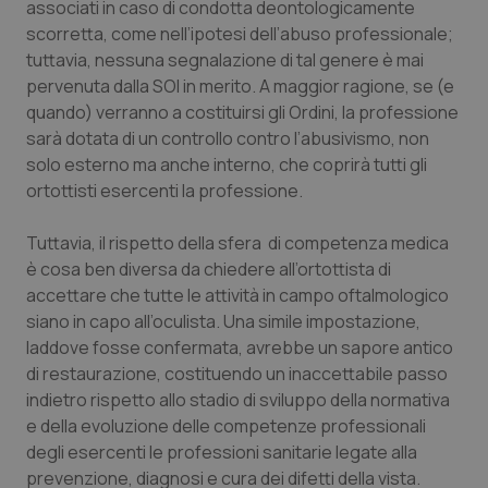
associati in caso di condotta deontologicamente
Salute orale & impianti
scorretta, come nell’ipotesi dell’abuso professionale;
tuttavia, nessuna segnalazione di tal genere è mai
Sangue & coagulazione
pervenuta dalla SOI in merito. A maggior ragione, se (e
quando) verranno a costituirsi gli Ordini, la professione
Tiroide
sarà dotata di un controllo contro l’abusivismo, non
solo esterno ma anche interno, che coprirà tutti gli
ortottisti esercenti la professione.
Tumore al seno
Tuttavia, il rispetto della sfera di competenza medica
Tumore ovarico
è cosa ben diversa da chiedere all’ortottista di
accettare che tutte le attività in campo oftalmologico
Tumori del Polmone & Testa Collo
siano in capo all’oculista. Una simile impostazione,
laddove fosse confermata, avrebbe un sapore antico
Tumori gastrointestinali
di restaurazione, costituendo un inaccettabile passo
indietro rispetto allo stadio di sviluppo della normativa
Ulcera & Reflusso
e della evoluzione delle competenze professionali
degli esercenti le professioni sanitarie legate alla
Vaccini
prevenzione, diagnosi e cura dei difetti della vista.