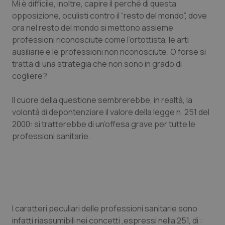
Mi è difficile, inoltre, capire il perché di questa
opposizione, oculisti contro il “resto del mondo”, dove
ora nel resto del mondo si mettono assieme
professioni riconosciute come l’ortottista, le arti
ausiliarie e le professioni non riconosciute. O forse si
tratta di una strategia che non sono in grado di
cogliere?
CookieScriptConsent
5 mesi
CookieScript
settim
www.quotidianosanita.it
Il cuore della questione sembrerebbe, in realtà, la
volontà di depontenziare il valore della legge n. 251 del
2000: si tratterebbe di un’offesa grave per tutte le
professioni sanitarie.
I caratteri peculiari delle professioni sanitarie sono
tracking-sites-ironfish-
www.quotidianosanita.it
4
infatti riassumibili nei concetti ,espressi nella 251, di :
tracking-enable
settim