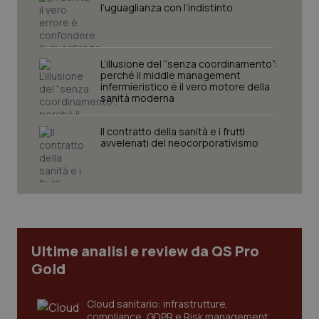
l’uguaglianza con l’indistinto
L’illusione del “senza coordinamento”:
perché il middle management
infermieristico è il vero motore della
sanità moderna
Il contratto della sanità e i frutti
_ga_KM60CM4NPH
.quotidianosanita.it
1 anno
mes
avvelenati del neocorporativismo
Ultime analisi e review da QS Pro
Gold
Fornitore
/
Nome
Scadenza
Descrizion
Dominio
Nome
Fornitore
/
Dominio
Scadenza
Des
_ga_0VMQEQKQ1N
.quotidianosanita.it
1 anno 1
Questo
Cloud sanitario: infrastrutture,
mese
cookie
VISITOR_INFO1_LIVE
5 mesi 4
Que
Google LLC
compliance, GDPR e Risk management