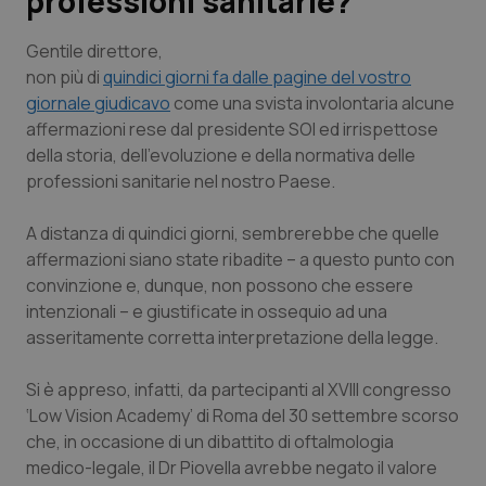
professioni sanitarie?
Scienza e Farmaci
Gentile direttore
,
non più di
quindici giorni fa dalle pagine del vostro
giornale giudicavo
come una svista involontaria alcune
Studi e Analisi
affermazioni rese dal presidente SOI ed irrispettose
della storia, dell’evoluzione e della normativa delle
Lettere al direttore
professioni sanitarie nel nostro Paese.
Edizioni Regionali
A distanza di quindici giorni, sembrerebbe che quelle
affermazioni siano state ribadite – a questo punto con
QS Pro
convinzione e, dunque, non possono che essere
intenzionali – e giustificate in ossequio ad una
Professionisti Sanitari.AI
asseritamente corretta interpretazione della legge.
Abruzzo
QS Pro Gold
Si è appreso, infatti, da partecipanti al XVIII congresso
‘Low Vision Academy’ di Roma del 30 settembre scorso
QS Club
Newsletter
che, in occasione di un dibattito di oftalmologia
Basilicata
Artrite & artrosi
medico-legale, il Dr Piovella avrebbe negato il valore