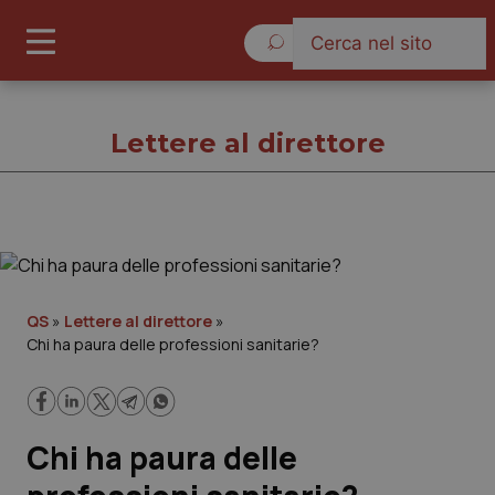
Lunedì 10 Agosto 2026
Lettere al direttore
Lettere al direttore
Cronache
QS
»
Lettere al direttore
»
Chi ha paura delle professioni sanitarie?
Governo e Parlamento
Regioni e Asl
Chi ha paura delle
Lavoro e Professioni