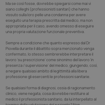
Ma se così fosse, dovrebbe spiegarsi come mai vi
Piemonte
HIV
siano colleghi (professionisti sanitari) che hanno
vissuto sulla loro pelle una condanna per avere
Provincia Autonoma di Bolzano
Infezioni & Febbre
eseguito una terapia prescritta dal medico, ma non
appropriata per il caso, avendo omesso di eseguire
una propria valutazione funzionale preventiva.
Provincia Autonoma di Trento
Ipertensione & Scompenso
Sempre a condizione che quanto espresso dal Dr
Puglia
Malattie rare
Piovella durante il dibattito sopra menzionato venga
confermato, lo stesso sembrerebbe interpretare il
Sardegna
Malattia di Crohn & Rettocolite Ulcerosa
lavoro ‘su prescrizione’ come sinonimo del lavoro ‘in
presenza / supervisione’ del medico, giungendo, così,
Sicilia
Neuroscienze & patologie neurodegenerative
a negare qualsiasi ambito di legittimità alla libera
professione gli esercenti le professioni sanitarie.
Toscana
Obesità
Se qualsiasi forma di diagnosi, ossia di ragionamento
Umbria
Oftalmologia
clinico, viene negata, cosa dovrebbe restituire al
medico il professionista sanitario, da lui interpellato al
termine della valutazione del paziente? Non