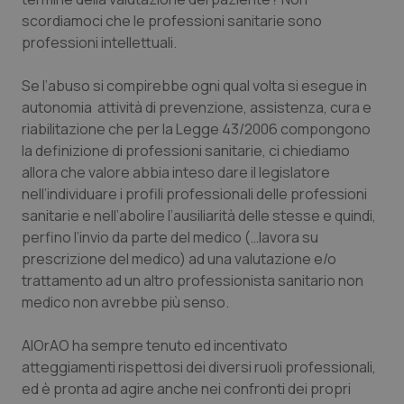
Valle D’Aosta
Oncodermatologia
scordiamoci che le professioni sanitarie sono
professioni intellettuali.
Veneto
Oncoematologia
Se l’abuso si compirebbe ogni qual volta si esegue in
Oncologia & Nutrizione
autonomia attività di prevenzione, assistenza, cura e
riabilitazione che per la Legge 43/2006 compongono
Psoriasi & pelle
la definizione di professioni sanitarie, ci chiediamo
allora che valore abbia inteso dare il legislatore
Quotidiano Cardiologia
nell’individuare i profili professionali delle professioni
sanitarie e nell’abolire l’ausiliarità delle stesse e quindi,
Quotidiano Chirurgia
perfino l’invio da parte del medico (…lavora su
prescrizione del medico) ad una valutazione e/o
trattamento ad un altro professionista sanitario non
Quotidiano Oncologia
medico non avrebbe più senso.
Quotidiano Pediatria
AIOrAO ha sempre tenuto ed incentivato
atteggiamenti rispettosi dei diversi ruoli professionali,
Rene & patologie urogenitali
ed è pronta ad agire anche nei confronti dei propri