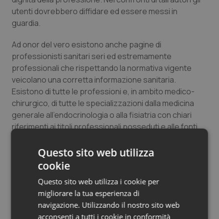
utenti dovrebbero diffidare ed essere messi in
guardia.
Ad onor del vero esistono anche pagine di
professionisti sanitari seri ed estremamente
professionali che rispettando la normativa vigente
veicolano una corretta informazione sanitaria.
Esistono di tutte le professioni e, in ambito medico-
chirurgico, di tutte le specializzazioni dalla medicina
generale all’endocrinologia o alla fisiatria con chiari
riferimenti ai titoli professionali posseduti e alle fonti.
Spesso sono proprio questi professionisti a mettere
in guardia gli utenti sul pericolo dell’informazione
Questo sito web utilizza
veicolata dalle pagine “selvagge” e nessuno di loro ha
cookie
la pretesa di convincere in maniera definitiva un utente
Questo sito web utilizza i cookie per
su un determinato tema senza un apposito consulto.
migliorare la tua esperienza di
navigazione. Utilizzando il nostro sito web
Probabilmente bisognerebbe interrogarsi sulla
acconsenti a tutti i cookie in conformità
necessità di normare in maniera specifica