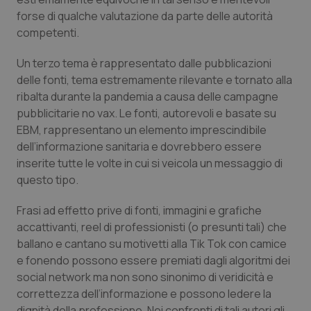
Salute orale & impianti
forse di qualche valutazione da parte delle autorità
competenti.
Sangue & coagulazione
Un terzo tema è rappresentato dalle pubblicazioni
delle fonti, tema estremamente rilevante e tornato alla
Tiroide
ribalta durante la pandemia a causa delle campagne
pubblicitarie no vax. Le fonti, autorevoli e basate su
Tumore al seno
EBM, rappresentano un elemento imprescindibile
dell’informazione sanitaria e dovrebbero essere
Tumore ovarico
inserite tutte le volte in cui si veicola un messaggio di
questo tipo.
Tumori del Polmone & Testa Collo
Frasi ad effetto prive di fonti, immagini e grafiche
accattivanti, reel di professionisti (o presunti tali) che
Tumori gastrointestinali
ballano e cantano su motivetti alla Tik Tok con camice
e fonendo possono essere premiati dagli algoritmi dei
Ulcera & Reflusso
social network ma non sono sinonimo di veridicità e
correttezza dell’informazione e possono ledere la
Vaccini
dignità della professione. Nei confronti di tali autori gli