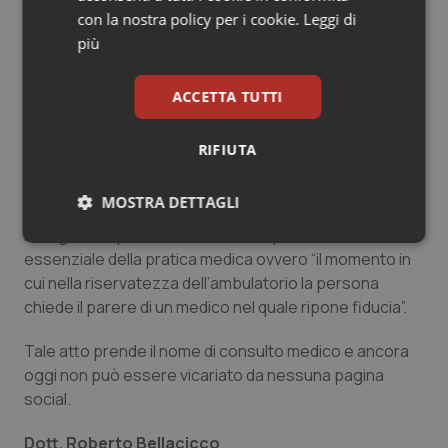
con la nostra policy per i cookie.
Leggi di
l’informazione sanitaria sui social network e creare
più
strumenti più snelli ed agevoli per vigilare
sull’evoluzione delle pagine “selvagge” da parte degli
organi competenti.
ACCETTA TUTTI
Il consiglio da dare ad utenti e cittadini è sempre quello
RIFIUTA
di informarsi sempre con grande prudenza su internet
sui temi di carattere sanitario e, in ambito
MOSTRA DETTAGLI
strettamente medico, di prendere decisioni finali solo
in seguito a quello che Sir James Spence definì l’atto
Necessari
Statistici
Marketing
essenziale della pratica medica ovvero “il momento in
cui nella riservatezza dell’ambulatorio la persona
chiede il parere di un medico nel quale ripone fiducia”.
Tale atto prende il nome di consulto medico e ancora
oggi non può essere vicariato da nessuna pagina
Necessari
Statistici
Marketing
social.
I cookie necessari contribuiscono a rendere fruibile il
sito web abilitandone funzionalità di base quali la
Dott. Roberto Bellacicco