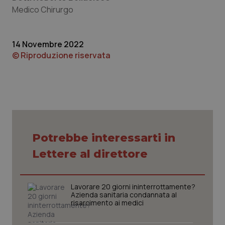
navigazione sulle pagine e l'accesso alle aree
Medico Chirurgo
protette del sito. Il sito web non è in grado di
funzionare correttamente senza questi cookie.
Nome
Fornitore
/
Dominio
Scaden
14 Novembre 2022
VISITOR_PRIVACY_METADATA
5 mesi
YouTube
© Riproduzione riservata
settim
.youtube.com
Potrebbe interessarti in
Lettere al direttore
Lavorare 20 giorni ininterrottamente?
Azienda sanitaria condannata al
risarcimento ai medici
CookieScriptConsent
5 mesi
CookieScript
settim
www.quotidianosanita.it