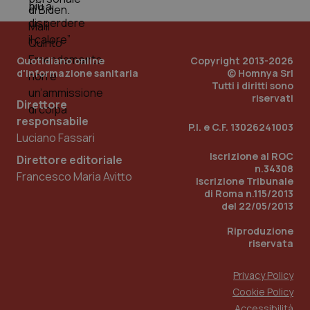
You
__Secure-YNID
.youtube.com
5 mesi 4
Que
settimane
imp
You
ten
Quotidiano online
Copyright 2013-2026
pre
d'informazione sanitaria
© Homnya Srl
del
vid
Tutti i diritti sono
inco
riservati
può
Direttore
det
responsabile
vis
P.I. e C.F. 13026241003
web
Luciano Fassari
uti
nuo
Iscrizione al ROC
Direttore editoriale
ver
n.34308
dell
Francesco Maria Avitto
You
Iscrizione Tribunale
di Roma n.115/2013
YSC
Sessione
Que
Google LLC
del 22/05/2013
imp
.youtube.com
You
ten
Riproduzione
vis
riservata
vid
__Secure-
.youtube.com
5 mesi 4
Que
Privacy Policy
ROLLOUT_TOKEN
settimane
imp
You
Cookie Policy
ges
del
Accessibilità