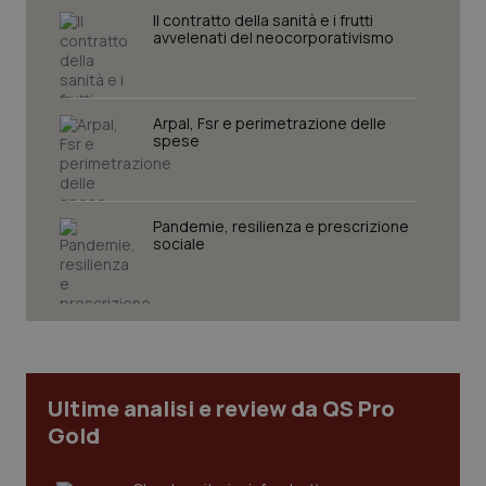
Il contratto della sanità e i frutti
avvelenati del neocorporativismo
Arpal, Fsr e perimetrazione delle
spese
Pandemie, resilienza e prescrizione
sociale
tracking-sites-ironfish-
www.quotidianosanita.it
4
tracking-enable
settim
2 gior
tracking-sites-ironfish-
www.quotidianosanita.it
4
session-id
settim
2 gior
Ultime analisi e review da QS Pro
Gold