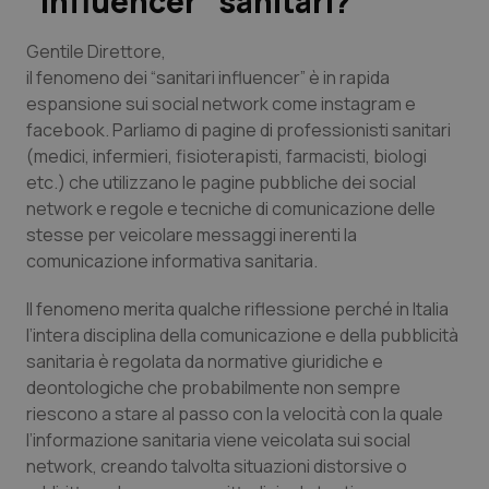
“influencer” sanitari?
Scienza e Farmaci
Gentile Direttore,
il fenomeno dei “sanitari influencer” è in rapida
espansione sui social network come instagram e
Studi e Analisi
facebook. Parliamo di pagine di professionisti sanitari
(medici, infermieri, fisioterapisti, farmacisti, biologi
Lettere al direttore
etc.) che utilizzano le pagine pubbliche dei social
network e regole e tecniche di comunicazione delle
Edizioni Regionali
stesse per veicolare messaggi inerenti la
comunicazione informativa sanitaria.
QS Pro
Il fenomeno merita qualche riflessione perché in Italia
Professionisti Sanitari.AI
l’intera disciplina della comunicazione e della pubblicità
sanitaria è regolata da normative giuridiche e
deontologiche che probabilmente non sempre
Abruzzo
QS Pro Gold
riescono a stare al passo con la velocità con la quale
l’informazione sanitaria viene veicolata sui social
QS Club
Newsletter
Basilicata
Artrite & artrosi
network, creando talvolta situazioni distorsive o