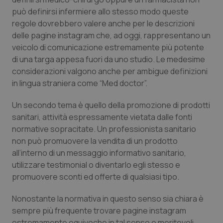
Valle D’Aosta
Oncodermatologia
può definirsi infermiere allo stesso modo queste
regole dovrebbero valere anche per le descrizioni
Veneto
Oncoematologia
delle pagine instagram che, ad oggi, rappresentano un
veicolo di comunicazione estremamente più potente
Oncologia & Nutrizione
di una targa appesa fuori da uno studio. Le medesime
considerazioni valgono anche per ambigue definizioni
Psoriasi & pelle
in lingua straniera come “Med doctor”.
Quotidiano Cardiologia
Un secondo tema è quello della promozione di prodotti
sanitari, attività espressamente vietata dalle fonti
normative sopracitate. Un professionista sanitario
Quotidiano Chirurgia
non può promuovere la vendita di un prodotto
all’interno di un messaggio informativo sanitario,
Quotidiano Oncologia
utilizzare testimonial o diventarlo egli stesso e
promuovere sconti ed offerte di qualsiasi tipo.
Quotidiano Pediatria
Nonostante la normativa in questo senso sia chiara è
Rene & patologie urogenitali
sempre più frequente trovare pagine instagram
estremamente equivoche in tal senso e meritevoli