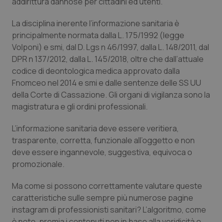
addirittura dannose per cittadini ed utenti.
Calabria
Asma & BPCO
La disciplina inerente l’informazione sanitaria è
Campania
Car-T
principalmente normata dalla L. 175/1992 (legge
Volponi) e smi, dal D. Lgs n 46/1997, dalla L. 148/2011, dal
Emilia-Romagna
Colesterolo & coronaropatie
DPR n 137/2012, dalla L. 145/2018, oltre che dall’attuale
codice di deontologica medica approvato dalla
Fnomceo nel 2014 e smi e dalle sentenze delle SS UU
Friuli Venezia Giulia
Dermatite Atopica
della Corte di Cassazione. Gli organi di vigilanza sono la
magistratura e gli ordini professionali.
Lazio
Diabete & glucometri
L’informazione sanitaria deve essere veritiera,
Liguria
Disturbi dell’umore
trasparente, corretta, funzionale all’oggetto e non
deve essere ingannevole, suggestiva, equivoca o
Lombardia
Dolore
promozionale.
Ma come si possono correttamente valutare queste
Marche
Donna & Salute
caratteristiche sulle sempre più numerose pagine
instagram di professionisti sanitari? L’algoritmo, come
Molise
Epatiti
è noto, premia i contenuti non in base alla veridicità o