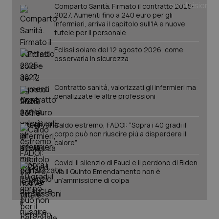
Comparto Sanità. Firmato il contratto 2025-
2027. Aumenti fino a 240 euro per gli
infermieri, arriva il capitolo sull'IA e nuove
tutele per il personale
Eclissi solare del 12 agosto 2026, come
osservarla in sicurezza
Fornitore
/
Contratto sanità, valorizzati gli infermieri ma
Nome
Scadenza
Descrizion
Dominio
penalizzate le altre professioni
Nome
Fornitore
/
Dominio
Scadenza
Des
_ga_0VMQEQKQ1N
.quotidianosanita.it
1 anno 1
Questo
mese
cookie
VISITOR_INFO1_LIVE
5 mesi 4
Que
Google LLC
viene
settimane
imp
.youtube.com
Caldo estremo, FADOI: “Sopra i 40 gradi il
utilizzato
You
da Google
corpo può non riuscire più a disperdere il
ten
Analytics
pre
calore”
per
del
mantener
vid
lo stato
inco
Covid. Il silenzio di Fauci e il perdono di Biden.
della
può
Ma il Quinto Emendamento non è
sessione.
det
un’ammissione di colpa
vis
web
uti
nuo
ver
dell