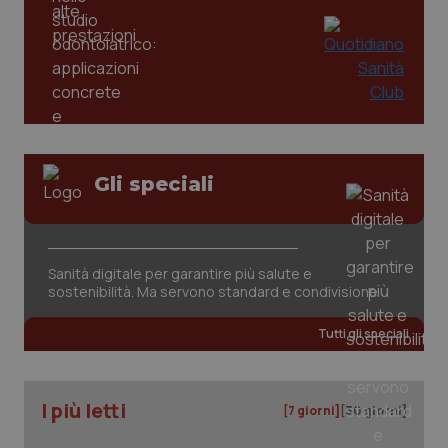
PHPSESSID
Sessio
PHP.net
www.quotidianosanita.it
Gli speciali
Sanità digitale per garantire più salute e
sostenibilità. Ma servono standard e condivisione
Tutti gli speciali
I più letti
[7 giorni]
[30 giorni]
_ga_KM60CM4NPH
.quotidianosanita.it
1 anno
mes