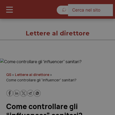
Giovedì 6 Agosto 2026
Lettere al direttore
Lettere al direttore
Cronache
QS
»
Lettere al direttore
»
Come controllare gli “influencer” sanitari?
Governo e Parlamento
Regioni e Asl
Come controllare gli
Lavoro e Professioni