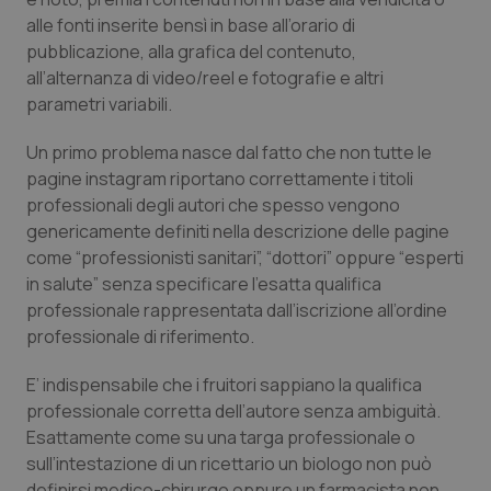
alle fonti inserite bensì in base all’orario di
Piemonte
HIV
pubblicazione, alla grafica del contenuto,
all’alternanza di video/reel e fotografie e altri
Provincia Autonoma di Bolzano
Infezioni & Febbre
parametri variabili.
Provincia Autonoma di Trento
Ipertensione & Scompenso
Un primo problema nasce dal fatto che non tutte le
pagine instagram riportano correttamente i titoli
professionali degli autori che spesso vengono
Puglia
Malattie rare
genericamente definiti nella descrizione delle pagine
come “professionisti sanitari”, “dottori” oppure “esperti
Sardegna
Malattia di Crohn & Rettocolite Ulcerosa
in salute” senza specificare l’esatta qualifica
professionale rappresentata dall’iscrizione all’ordine
Sicilia
Neuroscienze & patologie neurodegenerative
professionale di riferimento.
Toscana
Obesità
E’ indispensabile che i fruitori sappiano la qualifica
professionale corretta dell’autore senza ambiguità.
Umbria
Oftalmologia
Esattamente come su una targa professionale o
sull’intestazione di un ricettario un biologo non può
definirsi medico-chirurgo oppure un farmacista non