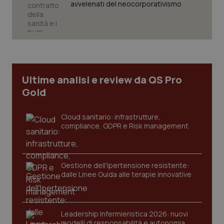
avvelenati del neocorporativismo
CookieScriptConsent
5 mesi
CookieScript
settim
www.quotidianosanita.it
Ultime analisi e review da QS Pro
Gold
Cloud sanitario: infrastrutture,
compliance, GDPR e Risk management
Gestione dell'Ipertensione resistente:
tracking-sites-ironfish-
www.quotidianosanita.it
4
dalle Linee Guida alle terapie innovative
tracking-enable
settim
2 gior
Leadership Infermieristica 2026: nuovi
modelli di responsabilità e autonomia