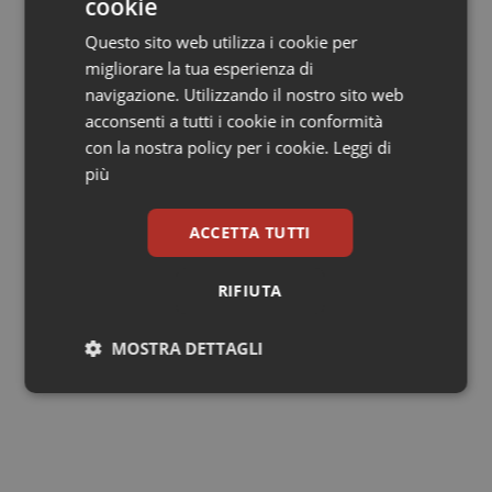
cookie
La giornata sarà introdotta da Carlo Favaretti,
Questo sito web utilizza i cookie per
Segretario del Centro di Ricerca e Studi sulla
migliorare la tua esperienza di
Leadership in Medicina Università Cattolica del Sacro
navigazione. Utilizzando il nostro sito web
Cuore,WHO Collaborating Centre.
acconsenti a tutti i cookie in conformità
con la nostra policy per i cookie.
Leggi di
Gilberto Gentili
più
Coordinatore Nazionale di Chronic-on
ACCETTA TUTTI
Claudio Maria Maffei
Coordinatore Scientifico di Chronic-on
RIFIUTA
MOSTRA DETTAGLI
03 Giugno 2021
© Riproduzione riservata
Necessari
Statistici
Marketing