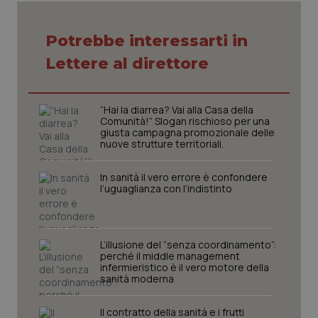
Potrebbe interessarti in
Necessari
Statistici
Marketing
Lettere al direttore
I cookie necessari contribuiscono a rendere fruibile il
sito web abilitandone funzionalità di base quali la
navigazione sulle pagine e l'accesso alle aree
protette del sito. Il sito web non è in grado di
“Hai la diarrea? Vai alla Casa della
funzionare correttamente senza questi cookie.
Comunità!” Slogan rischioso per una
Nome
Fornitore
/
Dominio
Scaden
giusta campagna promozionale delle
nuove strutture territoriali.
VISITOR_PRIVACY_METADATA
5 mesi
YouTube
settim
.youtube.com
In sanità il vero errore è confondere
l’uguaglianza con l’indistinto
L’illusione del “senza coordinamento”:
perché il middle management
infermieristico è il vero motore della
sanità moderna
Il contratto della sanità e i frutti