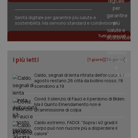
Sanità digitale per garantire più salute e
sostenibilità. Ma servono standard e condivisione
Tutti gli speciali
PHPSESSID
Sessio
PHP.net
I più letti
www.quotidianosanita.it
[7 giorni]
[30 giorni]
Caldo, segnali di lenta ritirata dell'ondata: il 7
agosto restano 26 città da bollino rosso, l'8
scendono a 19
Covid. Il silenzio di Fauci e il perdono di Biden.
Ma il Quinto Emendamento non è
un’ammissione di colpa
Caldo estremo, FADOI: “Sopra i 40 gradi il
corpo può non riuscire più a disperdere il
calore”