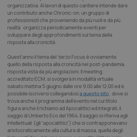
Valle D’Aosta
Oncodermatologia
organizzativa. Ai lavori di questo cantiere intende dare
un contributo anche Chronic-on, un gruppo di
Veneto
Oncoematologia
professionisti che proveniendo da più ruoli e da più
realtà organizza periodicamente eventi per
Oncologia & Nutrizione
sviluppare degli approfondimenti sul tema della
risposta alla cronicità.
Psoriasi & pelle
Quest’anno il tema del terzo Focus è ovviamente
quello della risposta alla cronicità nel post-pandemia,
Quotidiano Cardiologia
risposta vista da più angolazioni. Il meeting,
accreditato ECM, si svolgerà in modalità virtuale
Quotidiano Chirurgia
sabato mattina 5 giugno dalle ore 9.00 alle 12.00 ed è
possibile iscriversi collegandosi
a questo sito
, dove si
Quotidiano Oncologia
trova anche il programma dell’evento nel cui titolo
figura anche il richiamo ad Apocalittici ed integrati, il
Quotidiano Pediatria
saggio di Umberto Eco del 1964. Il saggio si riferiva agli
intellettuali (gli “apocalittici”) che si contrapponevano
Rene & patologie urogenitali
aristocraticamente alla cultura di massa, quella degli