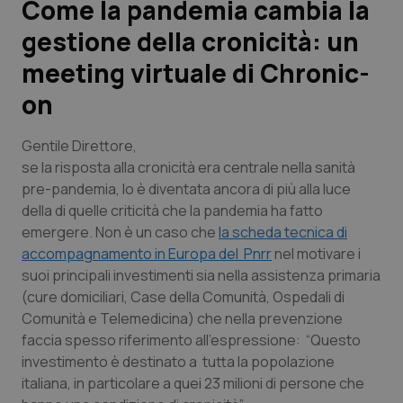
Come la pandemia cambia la
gestione della cronicità: un
Scienza e Farmaci
meeting virtuale di Chronic-
Studi e Analisi
on
Lettere al direttore
Gentile Direttore,
se la risposta alla cronicità era centrale nella sanità
Edizioni Regionali
pre-pandemia, lo è diventata ancora di più alla luce
della di quelle criticità che la pandemia ha fatto
QS Pro
emergere. Non è un caso che
la scheda tecnica di
accompagnamento in Europa del Pnrr
nel motivare i
Professionisti Sanitari.AI
suoi principali investimenti sia nella assistenza primaria
(cure domiciliari, Case della Comunità, Ospedali di
Comunità e Telemedicina) che nella prevenzione
Abruzzo
QS Pro Gold
faccia spesso riferimento all’espressione: “Questo
investimento è destinato a tutta la popolazione
QS Club
Newsletter
Basilicata
Artrite & artrosi
italiana, in particolare a quei 23 milioni di persone che