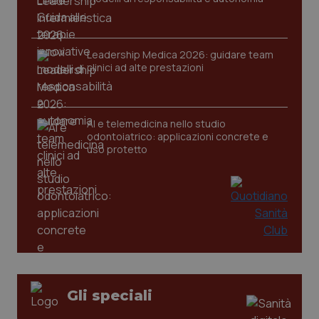
tracking-sites-ironfish-
www.quotidianosanita.it
4
session-id
settim
2 gior
Leadership Medica 2026: guidare team
clinici ad alte prestazioni
_ga
1 anno
Google LLC
mes
.quotidianosanita.it
AI e telemedicina nello studio
odontoiatrico: applicazioni concrete e
uso protetto
Gli speciali