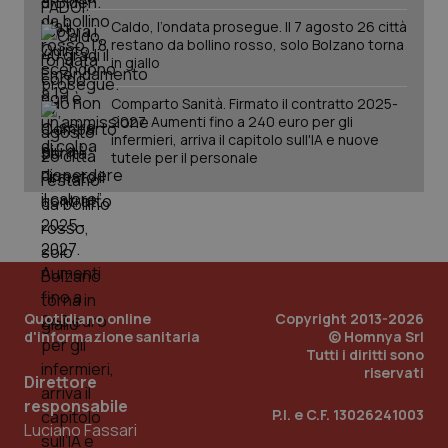
Caldo, l’ondata prosegue. Il 7 agosto 26 città
restano da bollino rosso, solo Bolzano torna
in giallo
_ga_KM60CM4NPH
.quotidianosanita.it
1 anno
Comparto Sanità. Firmato il contratto 2025-
mes
2027. Aumenti fino a 240 euro per gli
infermieri, arriva il capitolo sull'IA e nuove
tutele per il personale
Fornitore
/
Nome
Scadenza
Descrizion
Dominio
Quotidiano online
Nome
Fornitore
/
Copyright 2013-2026
Dominio
Scadenza
Des
_ga_0VMQEQKQ1N
.quotidianosanita.it
1 anno 1
Questo
d'informazione sanitaria
© Homnya Srl
mese
cookie
VISITOR_INFO1_LIVE
5 mesi 4
Que
Google LLC
Tutti i diritti sono
viene
settimane
imp
.youtube.com
riservati
utilizzato
You
Direttore
da Google
ten
Analytics
pre
responsabile
P.I. e C.F. 13026241003
per
del
Luciano Fassari
mantener
vid
lo stato
inco