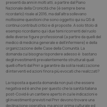
presenti da anni in molti atti, a partire dal Piano
Nazionale della Cronicità che (è sempre bene
Piemonte
HIV
ricordarlo) risale al 2016, ma dall’altra sollevano
moltissime questioni che sono oggetto qui su QS di
Provincia Autonoma di Bolzano
Infezioni & Febbre
continui contributi critici e di proposte. A solo titolo di
esempio ricordiamo qui i due temi ricorrenti del ruolo
Provincia Autonoma di Trento
Ipertensione & Scompenso
delle diverse figure professionali (a partire da quelli del
medico di medicina generale e dell’infermiere) e della
Puglia
Malattie rare
organizzazione delle Case della Comunità. La
domanda cui bisogna rispondere adesso è: bastano
Sardegna
Malattia di Crohn & Rettocolite Ulcerosa
degli investimenti prevalentemente strutturali quali
quelli offerti dal Pnrr a garantire da soli la realizzazione
Sicilia
Neuroscienze & patologie neurodegenerative
di interventi ed azioni finora più evocati che realizzati?
La risposta a questa domanda non può che essere
Toscana
Obesità
negativa ed è anche per questo che la sanità italiana
post-Covid è un cantiere aperto in cui le indicazioni e
Umbria
Oftalmologia
gli investimenti previsti nel Pnrr devono trovare una
declinazione operativa, ma ancor prima culturale ed