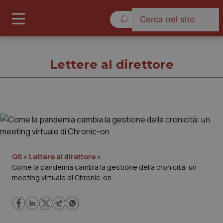
Domenica 9 Agosto 2026
Lettere al direttore
Lettere al direttore
Cronache
QS
»
Lettere al direttore
»
Come la pandemia cambia la gestione della cronicità: un
Governo e Parlamento
meeting virtuale di Chronic-on
Regioni e Asl
Lavoro e Professioni