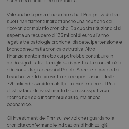
hanno una condizione di cronicità”.
Calabria
Asma & BPCO
Vale anche la pena di ricordare che il Pnrr prevede tra i
Campania
Car-T
suoi finanziamenti indiretti anche una riduzione dei
ricoveri per malattie croniche. Da questa riduzione ci si
Emilia-Romagna
Colesterolo & coronaropatie
aspetta un recupero di 135 milioni di euro all’anno,
legati a tre patologie croniche: diabete, ipertensione e
broncopneumatia cronica ostruttiva. Altro
Friuli Venezia Giulia
Dermatite Atopica
finanziamento indiretto cui potrebbe contribuire in
modo significativo la migliore risposta alla cronicità è la
Lazio
Diabete & glucometri
riduzione degli accessi al Pronto Soccorso per codici
bianchi e verdi (è previsto un recupero annuo di altri
Liguria
Disturbi dell’umore
720 milioni). Quindi le malattie croniche sono nel Pnrr
destinatarie di investimenti da cui ci si aspetta un
Lombardia
Dolore
ritorno non solo in termini di salute, ma anche
economico.
Marche
Donna & Salute
Gli investimenti del Pnrr sui servizi che riguardano la
Molise
Epatiti
cronicità confermano le indicazioni di indirizzi già