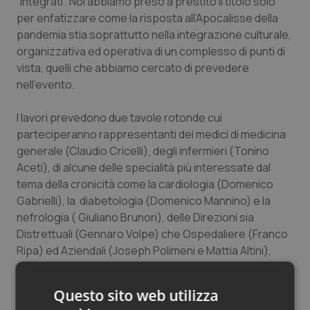
“integrati”. Noi abbiamo preso a prestito il titolo solo
Salute orale & impianti
per enfatizzare come la risposta all’Apocalisse della
pandemia stia soprattutto nella integrazione culturale,
organizzativa ed operativa di un complesso di punti di
Sangue & coagulazione
vista, quelli che abbiamo cercato di prevedere
nell’evento.
Tiroide
I lavori prevedono due tavole rotonde cui
Tumore al seno
parteciperanno rappresentanti dei medici di medicina
generale (Claudio Cricelli), degli infermieri (Tonino
Tumore ovarico
Aceti), di alcune delle specialità più interessate dal
tema della cronicità come la cardiologia (Domenico
Tumori del Polmone & Testa Collo
Gabrielli), la diabetologia (Domenico Mannino) e la
nefrologia ( Giuliano Brunori), delle Direzioni sia
Tumori gastrointestinali
Distrettuali (Gennaro Volpe) che Ospedaliere (Franco
Ripa) ed Aziendali (Joseph Polimeni e Mattia Altini),
degli stakeholder (Roberto Messina di Senior Italia
Ulcera & Reflusso
FederAnziani) e di Centri di Ricerca Universitari
Questo sito web utilizza
(Andrea Silenzi).
Vaccini