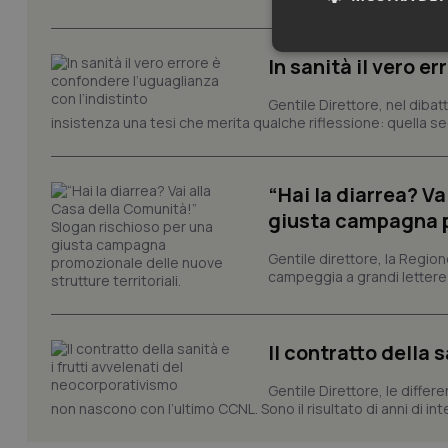
Neces
In sanità il vero e
Gentile Direttore, nel diba
insistenza una tesi che merita qualche riflessione: quella se
“Hai la diarrea? V
giusta campagna pr
I cookie necessari con
e l'accesso alle aree 
Gentile direttore, la Regio
campeggia a grandi lettere ma
Nome
VISITOR_PRIVACY_
Il contratto della 
Gentile Direttore, le differ
CookieScriptConse
non nascono con l’ultimo CCNL. Sono il risultato di anni di interv