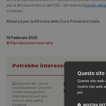
per la difesa e il rilancio del SSN – attraverso l’
Appello alle
condivise.
Alleanza per la Riforma delle Cure Primarie in Italia
10 Febbraio 2025
© Riproduzione riservata
Potrebbe interessarti in Lettere a
Questo sito 
Questo sito web ut
L’illusione del “
nostro sito web ac
infermieristico è 
più
Gentile Direttore, la gestio
autogestiscono. Destruttura
MOSTRA DET