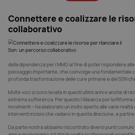
Connettere e coalizzare le riso
collaborativo
della dipendenza per i MMG al fine di poter rispondere all
passaggio importante, che coinvolge una fondamentale cat
profonda trasformazione delle cure primarie e del SSN che
Molte voci si sono levate in questi ultimi anni e anche di r
estrema sofferenza. Per questo l’
Alleanza per la Riforma d
movimenti – ha elaborato un invito aperto alle varie realtà 
interventi incisivi che vadano in questa direzione, a parti
Da parte nostra abbiamo riscontrato diversi punti comuni 
anni e proponiamo a tutte le realtà professionali-scientif