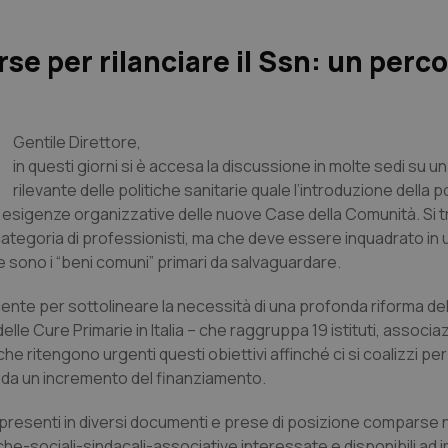
rse per rilanciare il Ssn: un perc
Gentile Direttore
,
in questi giorni si è accesa la discussione in molte sedi su u
rilevante delle politiche sanitarie quale l’introduzione della po
e esigenze organizzative delle nuove Case della Comunità. Si tr
egoria di professionisti, ma che deve essere inquadrato in 
 sono i “beni comuni” primari da salvaguardare.
ecente per sottolineare la necessità di una profonda riforma del
elle Cure Primarie in Italia –
che raggruppa 19 istituti, associaz
che ritengono urgenti questi obiettivi affinché ci si coalizzi pe
re da un incremento del finanziamento.
presenti in diversi documenti e prese di posizione comparse ne
iche-sociali-sindacali-associative interessate e disponibili ad