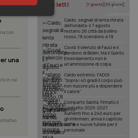
I più letti
[7 giorni]
[30 giorni]
keting
o
Caldo, segnali di lenta ritirata
dell'ondata: il 7 agosto
restano 26 città da bollino
rna con
rosso, l'8 scendono a 19
Covid. Il silenzio di Fauci e il
perdono di Biden. Ma il Quinto
Emendamento non è
per una
un’ammissione di colpa
igazione sulle pagine
Caldo estremo, FADOI:
kie.
to in cui
“Sopra i 40 gradi il corpo può
non riuscire più a disperdere
il calore”
er memorizzare le
utente per la loro
Comparto Sanità. Firmato il
 dati sul consenso
mo
contratto 2025-2027.
itiche e
tendo che le loro
Aumenti fino a 240 euro per
ssioni future.
gli infermieri, arriva il capitolo
istrativo
sull'IA e nuove tutele per il
l servizio Cookie-
personale
erenze di consenso
sario che il banner