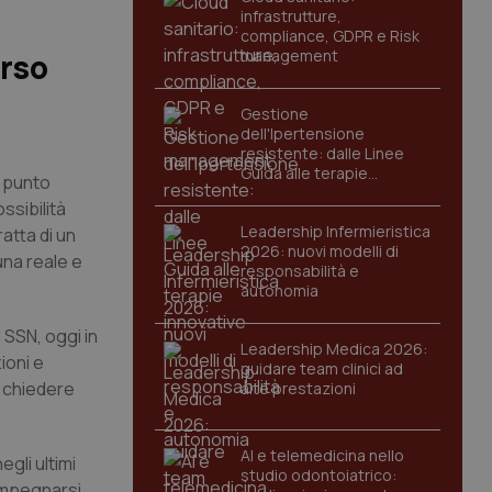
infrastrutture,
compliance, GDPR e Risk
management
orso
Gestione
dell'Ipertensione
resistente: dalle Linee
Guida alle terapie
n punto
innovative
ssibilità
Leadership Infermieristica
atta di un
2026: nuovi modelli di
una reale e
responsabilità e
autonomia
 SSN, oggi in
Leadership Medica 2026:
ioni e
guidare team clinici ad
r chiedere
alte prestazioni
AI e telemedicina nello
gli ultimi
studio odontoiatrico:
 impegnarsi