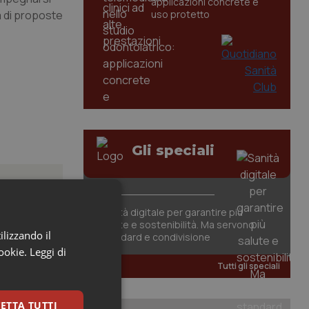
applicazioni concrete e
a di proposte
uso protetto
Gli speciali
Sanità digitale per garantire più
salute e sostenibilità. Ma servono
ilizzando il
standard e condivisione
ment
cookie.
Leggi di
Tutti gli speciali
 non si
che mina...
ETTA TUTTI