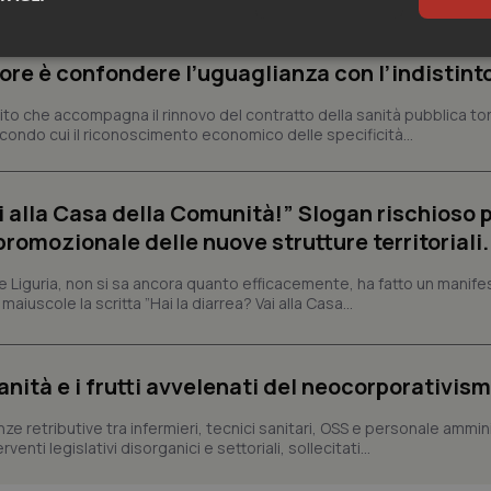
sari
Statistici
Mar
rrore è confondere l’uguaglianza con l’indistint
ttito che accompagna il rinnovo del contratto della sanità pubblica to
condo cui il riconoscimento economico delle specificità...
ai alla Casa della Comunità!” Slogan rischioso 
Necessari
Statistici
Marketing
omozionale delle nuove strutture territoriali.
tribuiscono a rendere fruibile il sito web abilitandone funzionalità di base quali la nav
protette del sito. Il sito web non è in grado di funzionare correttamente senza questi coo
ne Liguria, non si sa ancora quanto efficacemente, ha fatto un manifes
iuscole la scritta ”Hai la diarrea? Vai alla Casa...
Fornitore
/
Dominio
Scadenza
Descrizione
METADATA
5 mesi 4
Questo cookie viene utilizzato p
YouTube
settimane
scelte di consenso e privacy dell'
.youtube.com
interazione con il sito. Registra i
sanità e i frutti avvelenati del neocorporativis
del visitatore riguardo a varie pol
impostazioni sulla privacy, garan
preferenze siano onorate nelle se
enze retributive tra infermieri, tecnici sanitari, OSS e personale ammin
nt
5 mesi 3
Questo cookie viene utilizzato da
enti legislativi disorganici e settoriali, sollecitati...
CookieScript
settimane
Script.com per ricordare le pref
www.quotidianosanita.it
sui cookie dei visitatori. È neces