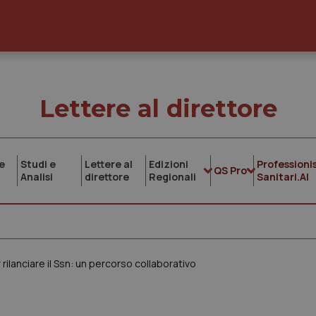
Lettere al direttore
e
Studi e
Lettere al
Edizioni
Professionis
QS Pro
Analisi
direttore
Regionali
Sanitari.AI
rilanciare il Ssn: un percorso collaborativo