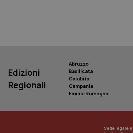
tracking-sites-ironf
tracking-enable
tracking-sites-ironf
session-id
_ga
Abruzzo
Edizioni
Basilicata
Calabria
Regionali
Campania
PHPSESSID
Emilia-Romagna
_ga_KM60CM4NPH
Sede legale e