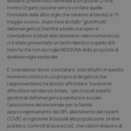
abbiamo presentato centinaia di proposte (219 la
nostra Organizzazione senza contare quelle
Piemonte
HIV
formulate dalle altre sigle che siedono al tavolo) e l’11
maggio scorso, dopo mesi di stallo “giustificati”
Provincia Autonoma di Bolzano
Infezioni & Febbre
dall’emergenza (mentre a livello europeo si
concludono trattati delicatissimi in videoconferenza),
Provincia Autonoma di Trento
Ipertensione & Scompenso
ci è stato presentato un testo identico a quello di 6
mesi fa che non accoglie NESSUNA delle proposte di
Puglia
Malattie rare
qualsiasi sigla sindacale.
E’ scandaloso dover constatare, soprattutto in questo
Sardegna
Malattia di Crohn & Rettocolite Ulcerosa
momento storico in cui proprio la dirigenza che
rappresentiamo ha dovuto affrontare, fra enormi
Sicilia
Neuroscienze & patologie neurodegenerative
difficoltà e nel silenzio totale, i più cruciali aspetti
gestionali dell’emergenza sanitaria e sociale
Toscana
Obesità
(assunzione del personale per la Sanità,
approvvigionamento dei DPI, allestimento dei reparti
Umbria
Oftalmologia
COVID, erogazione di sussidi alla popolazione, ordine
pubblico, controlli di sicurezza), che i datori di lavoro di