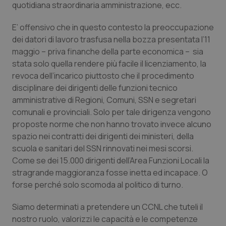
quotidiana straordinaria amministrazione, ecc.
Salute orale & impianti
E’ offensivo che in questo contesto la preoccupazione
Sangue & coagulazione
dei datori di lavoro trasfusa nella bozza presentata l’11
maggio – priva finanche della parte economica – sia
stata solo quella rendere più facile il licenziamento, la
Tiroide
revoca dell’incarico piuttosto che il procedimento
disciplinare dei dirigenti delle funzioni tecnico
Tumore al seno
amministrative di Regioni, Comuni, SSN e segretari
comunali e provinciali. Solo per tale dirigenza vengono
Tumore ovarico
proposte norme che non hanno trovato invece alcuno
spazio nei contratti dei dirigenti dei ministeri, della
Tumori del Polmone & Testa Collo
scuola e sanitari del SSN rinnovati nei mesi scorsi.
Come se dei 15.000 dirigenti dell’Area Funzioni Locali la
Tumori gastrointestinali
stragrande maggioranza fosse inetta ed incapace. O
forse perché solo scomoda al politico di turno.
Ulcera & Reflusso
Siamo determinati a pretendere un CCNL che tuteli il
nostro ruolo, valorizzi le capacità e le competenze
Vaccini