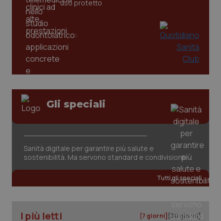
uso protetto
Gli speciali
PHPSESSID
Sessio
Sanità digitale per garantire più salute e
PHP.net
www.quotidianosanita.it
sostenibilità. Ma servono standard e condivisione
Tutti gli speciali
I più letti
[7 giorni]
[30 giorni]