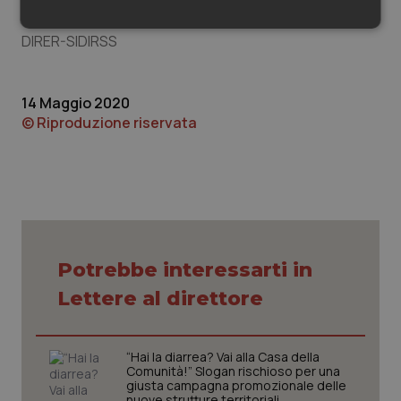
Silvana De Paolis
Necessari
Statistici
Marketing
DIRER-SIDIRSS
14 Maggio 2020
© Riproduzione riservata
Necessari
Statistici
Marketing
I cookie necessari contribuiscono a rendere fruibile il
sito web abilitandone funzionalità di base quali la
navigazione sulle pagine e l'accesso alle aree
protette del sito. Il sito web non è in grado di
funzionare correttamente senza questi cookie.
Potrebbe interessarti in
Nome
Fornitore
/
Dominio
Scaden
Lettere al direttore
VISITOR_PRIVACY_METADATA
5 mesi
YouTube
settim
.youtube.com
“Hai la diarrea? Vai alla Casa della
Comunità!” Slogan rischioso per una
giusta campagna promozionale delle
nuove strutture territoriali.