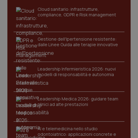
tracking-sites-ironfish-
www.quotidianosanita.it
4
Cloud sanitario: infrastrutture,
tracking-enable
settim
2 gior
compliance, GDPR e Risk management
Gestione dell'Ipertensione resistente:
tracking-sites-ironfish-
www.quotidianosanita.it
4
session-id
settim
dalle Linee Guida alle terapie innovative
2 gior
Leadership Infermieristica 2026: nuovi
modelli di responsabilità e autonomia
_ga
1 anno
Google LLC
mes
.quotidianosanita.it
Leadership Medica 2026: guidare team
clinici ad alte prestazioni
AI e telemedicina nello studio
odontoiatrico: applicazioni concrete e