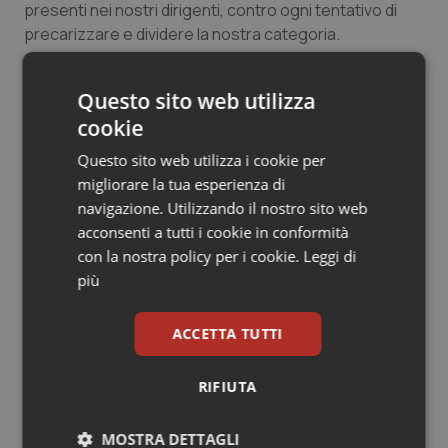
presenti nei nostri dirigenti, contro ogni tentativo di
precarizzare e dividere la nostra categoria.
Siamo convinti di essere una risorsa insostituibile,
Questo sito web utilizza
ancora di più di fronte alle sfide enormi che il nostro
cookie
Paese ha davanti e che hanno bisogno del dirigente
competente e non del dirigente aderente. Senza
Questo sito web utilizza i cookie per
competenze vere ed esperienza concreta niente
migliorare la tua esperienza di
potrà andare bene.
navigazione. Utilizzando il nostro sito web
acconsenti a tutti i cookie in conformità
Vorremmo che questo fosse un sentire comune e
con la nostra policy per i cookie.
Leggi di
daremo battaglia perché ciò venga riconosciuto
più
anche attraverso lo strumento contrattuale.
Elisa Petrone
ACCETTA TUTTI
FEDIR
RIFIUTA
Mario Sette
DIREL
MOSTRA DETTAGLI