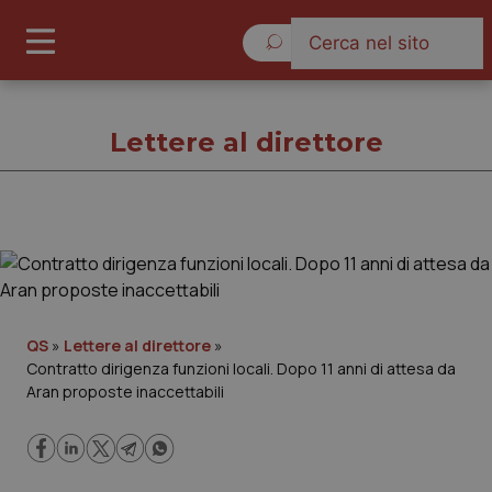
Sabato 8 Agosto 2026
Lettere al direttore
Lettere al direttore
Cronache
QS
»
Lettere al direttore
»
Contratto dirigenza funzioni locali. Dopo 11 anni di attesa da
Governo e Parlamento
Aran proposte inaccettabili
Regioni e Asl
Lavoro e Professioni