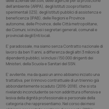
delle aziende del SSN, delle agenzie per la protezione
Calabria
Asma & BPCO
dell’ambiente (ARPA), degli Istituti zooprofilattici
sperimentali (IZS), degli Istituti pubblici di assistenza e
Campania
Car-T
beneficenza (IPAB), delle Regioni e Province
autonome, delle Province, delle Città metropolitane,
Emilia-Romagna
Colesterolo & coronaropatie
dei Comuni, ivi inclusi i segretari generali, comunali e
provinciali degli Enti locali.
Friuli Venezia Giulia
Dermatite Atopica
E’ paradossale, ma siamo senza Contratto nazionale di
lavoro da ben 11 anni, a differenza degli altri 3 milioni di
Lazio
Diabete & glucometri
dipendenti pubblici, ivi inclusi i 150.000 dirigenti dei
Ministeri, della Scuola e Sanitari del SSN.
Liguria
Disturbi dell’umore
E’ avvilente, ma da quasi un anno abbiamo iniziato una
Lombardia
Dolore
trattativa, per il rinnovo contrattuale di un triennio già
abbondantemente scaduto (2016-2018), che si sta
rivelando inconcludente se non addirittura offensiva e
Marche
Donna & Salute
lesiva della dignità professionale e personale della
categoria che rappresentiamo. Nel corso dei mesi
Molise
Epatiti