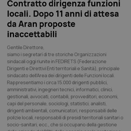
Contratto dirigenza funzioni
locali. Dopo 11 anni di attesa
Scienza e Farmaci
da Aran proposte
Studi e Analisi
inaccettabili
Lettere al direttore
Gentile Direttore,
siamo i segretari di tre storiche Organizzazioni
Edizioni Regionali
sindacali oggi riunite in FEDIRETS (Federazione
Dirigenti e Direttivi Enti territoriali e Sanità), principale
QS Pro
sindacato dell’Area dei dirigenti delle Funzioni locali.
Rappresentiamo i circa 15.000 dirigenti pubblici,
Professionisti Sanitari.AI
amministrativi, ingegneri tecnici, informatici, clinici,
gestionali, avvocati, contabili, provveditori, economi,
capi del personale, sociologi, statistici, analisti,
Abruzzo
QS Pro Gold
dirigenti ambientali, comunicatori, responsabili delle
polizie locali, responsabili di presidi territoriali sanitari o
QS Club
Newsletter
Basilicata
Artrite & artrosi
socio-sanitari, ecc., che si occupano della gestione