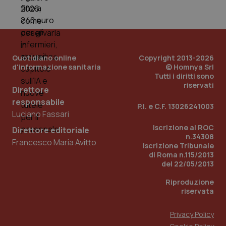
_ga_0VMQEQKQ1N
.quotidianosanita.it
1 anno 1
Questo
mese
cookie
VISITOR_INFO1_LIVE
5 mesi 4
Que
Google LLC
viene
settimane
imp
.youtube.com
utilizzato
You
da Google
ten
Analytics
pre
per
del
mantener
vid
Quotidiano online
Copyright 2013-2026
lo stato
inco
della
d'informazione sanitaria
© Homnya Srl
può
sessione.
det
Tutti i diritti sono
vis
riservati
web
Direttore
uti
responsabile
nuo
P.I. e C.F. 13026241003
ver
Luciano Fassari
dell
You
Iscrizione al ROC
Direttore editoriale
n.34308
__Secure-YNID
.youtube.com
5 mesi 4
Que
Francesco Maria Avitto
Iscrizione Tribunale
settimane
imp
You
di Roma n.115/2013
ten
del 22/05/2013
pre
del
vid
Riproduzione
inco
riservata
può
det
vis
Privacy Policy
web
uti