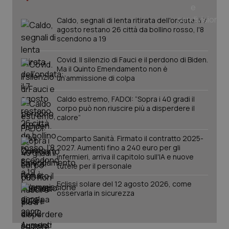
Caldo, segnali di lenta ritirata dell'ondata: il 7
agosto restano 26 città da bollino rosso, l'8
scendono a 19
Covid. Il silenzio di Fauci e il perdono di Biden.
Ma il Quinto Emendamento non è
un’ammissione di colpa
Caldo estremo, FADOI: “Sopra i 40 gradi il
corpo può non riuscire più a disperdere il
_ga_KM60CM4NPH
.quotidianosanita.it
1 anno
calore”
mes
Comparto Sanità. Firmato il contratto 2025-
2027. Aumenti fino a 240 euro per gli
infermieri, arriva il capitolo sull'IA e nuove
tutele per il personale
Eclissi solare del 12 agosto 2026, come
osservarla in sicurezza
Fornitore
/
Nome
Scadenza
Descrizion
Dominio
Nome
Fornitore
/
Dominio
Scadenza
Des