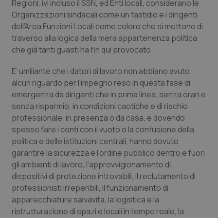
Valle D’Aosta
Oncodermatologia
Regioni, ivi incluso il SSN, ed Enti locali, considerano le
Organizzazioni sindacali come un fastidio e i dirigenti
dell’Area Funzioni Locali come coloro che si mettono di
Veneto
Oncoematologia
traverso alla logica della mera appartenenza politica
che già tanti guasti ha fin qui provocato.
Oncologia & Nutrizione
E’ umiliante che i datori di lavoro non abbiano avuto
Psoriasi & pelle
alcun riguardo per l’impegno reso in questa fase di
emergenza da dirigenti che in prima linea, senza orari e
Quotidiano Cardiologia
senza risparmio, in condizioni caotiche e di rischio
professionale, in presenza o da casa, e dovendo
Quotidiano Chirurgia
spesso fare i conti con il vuoto o la confusione della
politica e delle istituzioni centrali, hanno dovuto
garantire la sicurezza e l’ordine pubblico dentro e fuori
Quotidiano Oncologia
gli ambienti di lavoro, l’approvvigionamento di
dispositivi di protezione introvabili, il reclutamento di
Quotidiano Pediatria
professionisti irreperibili, il funzionamento di
apparecchiature salvavita, la logistica e la
Rene & patologie urogenitali
ristrutturazione di spazi e locali in tempo reale, la