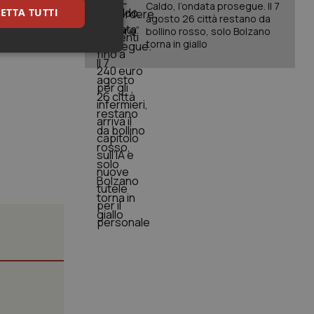
Caldo, l’ondata prosegue. Il 7
ETTA TUTTI
tante carenze
agosto 26 città restano da
bollino rosso, solo Bolzano
o in una regione
torna in giallo
keting
igazione sulle pagine
kie.
er memorizzare le
utente per la loro
 dati sul consenso
itiche e
tendo che le loro
ssioni future.
l servizio Cookie-
erenze di consenso