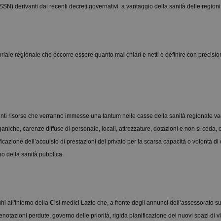
ro SSN) derivanti dai recenti decreti governativi a vantaggio della sanità delle regioni
riale regionale che occorre essere quanto mai chiari e netti e definire con precision
enti risorse che verranno immesse una tantum nelle casse della sanità regionale v
niche, carenze diffuse di personale, locali, attrezzature, dotazioni e non si ceda,
icazione dell’acquisto di prestazioni del privato per la scarsa capacità o volontà di 
no della sanità pubblica.
i all'interno della Cisl medici Lazio che, a fronte degli annunci dell’assessorato s
tazioni perdute, governo delle priorità, rigida pianificazione dei nuovi spazi di vis