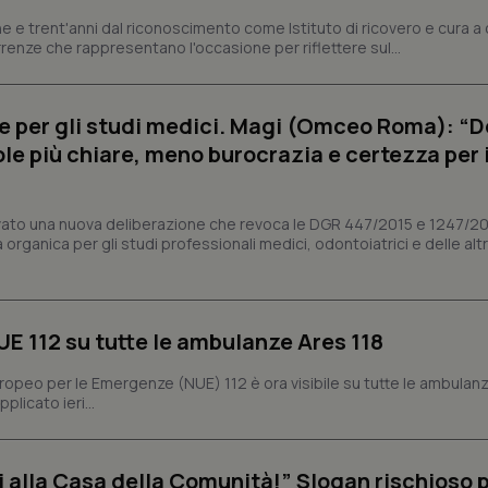
sui cookie dei visitatori. È neces
dei cookie di Cookie-Script.com 
e e trent'anni dal riconoscimento come Istituto di ricovero e cura a 
correttamente.
rrenze che rappresentano l'occasione per riflettere sul...
ish-
www.quotidianosanita.it
4
Questo cookie è impostato dall'a
settimane
abilitare il sistema di tracking a
2 giorni
e per gli studi medici. Magi (Omceo Roma): “
ish-
www.quotidianosanita.it
4
Questo cookie è impostato dall'a
ole più chiare, meno burocrazia e certezza per 
settimane
assegnare un identificatore generi
2 giorni
1 anno 1
Questo nome di cookie è associa
Google LLC
mese
Universal Analytics, che è un a
.quotidianosanita.it
vato una nuova deliberazione che revoca le DGR 447/2015 e 1247/2
significativo del servizio di ana
organica per gli studi professionali medici, odontoiatrici e delle alt
utilizzato da Google. Questo cook
per distinguere utenti unici as
generato in modo casuale come i
cliente. È incluso in ogni richiest
sito e utilizzato per calcolare i dat
sessioni e campagne per i rapporti 
NUE 112 su tutte le ambulanze Ares 118
Sessione
Cookie generato da applicazioni 
PHP.net
linguaggio PHP. Si tratta di un id
www.quotidianosanita.it
generico utilizzato per mantenere 
ropeo per le Emergenze (NUE) 112 è ora visibile su tutte le ambulan
sessione utente. Normalmente 
licato ieri...
generato in modo casuale, il mod
utilizzato può essere specifico pe
buon esempio è mantenere uno s
un utente tra le pagine.
ai alla Casa della Comunità!” Slogan rischioso 