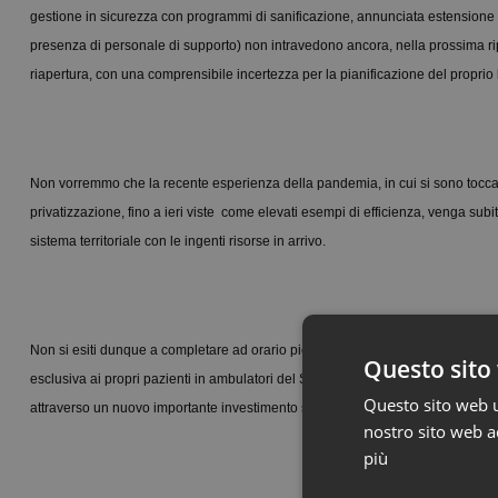
gestione in sicurezza con programmi di sanificazione, annunciata estensione degl
presenza di personale di supporto) non intravedono ancora, nella prossima ripr
riapertura, con una comprensibile incertezza per la pianificazione del proprio 
Non vorremmo che la recente esperienza della pandemia, in cui si sono toccat
privatizzazione, fino a ieri viste come elevati esempi di efficienza, venga sub
sistema territoriale con le ingenti risorse in arrivo.
Non si esiti dunque a completare ad orario pieno gli incarichi dei moltissimi sp
Questo sito 
esclusiva ai propri pazienti in ambulatori del SSR perchè se una cosa è ormai 
Questo sito web ut
attraverso un nuovo importante investimento sulle forze dei medici da metter
nostro sito web ac
più