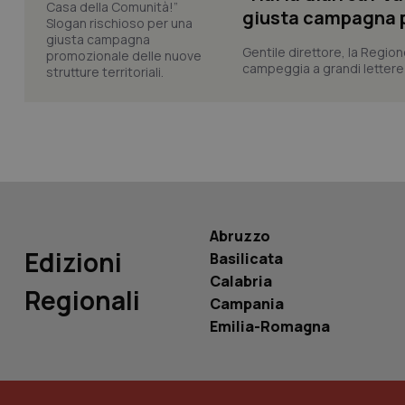
_ga_KM60CM4NPH
giusta campagna pr
Gentile direttore, la Regio
campeggia a grandi lettere ma
Nome
Nome
VISITOR_INFO1_LIV
_ga_0VMQEQKQ1N
__Secure-YNID
Abruzzo
Edizioni
Basilicata
YSC
Calabria
Regionali
Campania
__Secure-
ROLLOUT_TOKEN
Emilia-Romagna
tracking-sites-
ironfish-tracking-
named-enable