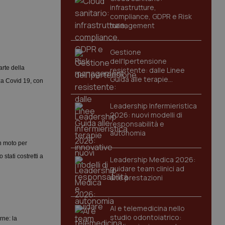
infrastrutture,
compliance, GDPR e Risk
management
Gestione
dell'Ipertensione
arte della
resistente: dalle Linee
Guida alle terapie
nza Covid 19, con
innovative
Leadership Infermieristica
2026: nuovi modelli di
responsabilità e
autonomia
in moto per
stati costretti a
Leadership Medica 2026:
guidare team clinici ad
alte prestazioni
AI e telemedicina nello
studio odontoiatrico:
rne: la