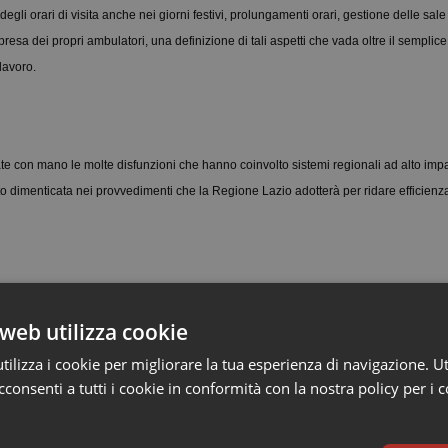
i orari di visita anche nei giorni festivi, prolungamenti orari, gestione delle sale 
esa dei propri ambulatori, una definizione di tali aspetti che vada oltre il semplic
lavoro.
e con mano le molte disfunzioni che hanno coinvolto sistemi regionali ad alto impa
ito dimenticata nei provvedimenti che la Regione Lazio adotterà per ridare efficienz
ecialisti ambulatoriali interni che da anni attendono di potersi dedicare in maniera 
web utilizza cookie
chiara è che il governo delle lunghe liste di attesa passa prioritariamente ed inevi
ilizza i cookie per migliorare la tua esperienza di navigazione. Ut
e finalmente in campo.
consenti a tutti i cookie in conformità con la nostra policy per i 