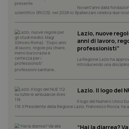
Novant'anni dalla fondazion
scientifico (IRCCS): nel 2026 lo Spallanzani celebra due rico
tracking-sites-ironf
tracking-enable
Lazio, nuove regol
tracking-sites-ironf
anni di lavoro, reg
session-id
professionisti”
_ga
La Regione Lazio ha appro
introducendo una disciplina 
professioni sanitarie...
Lazio. Il logo del 
PHPSESSID
Il logo del Numero Unico Eu
118. Il Presidente della Regione Lazio, Francesco Rocca, ha app
“Hai la diarrea? V