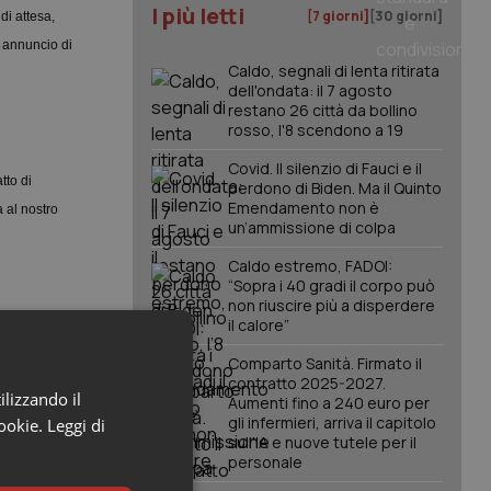
I più letti
[7 giorni]
[30 giorni]
di attesa,
e annuncio di
Caldo, segnali di lenta ritirata
dell'ondata: il 7 agosto
restano 26 città da bollino
rosso, l'8 scendono a 19
Covid. Il silenzio di Fauci e il
tto di
perdono di Biden. Ma il Quinto
Emendamento non è
a al nostro
un’ammissione di colpa
Caldo estremo, FADOI:
“Sopra i 40 gradi il corpo può
non riuscire più a disperdere
il calore”
più stabile ed
Comparto Sanità. Firmato il
tabilmente
contratto 2025-2027.
ilizzando il
Aumenti fino a 240 euro per
gli infermieri, arriva il capitolo
cookie.
Leggi di
sull'IA e nuove tutele per il
personale