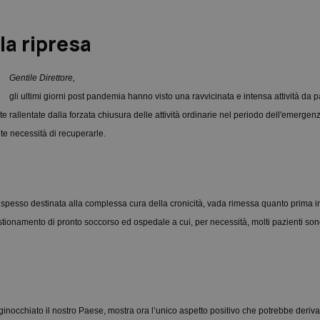
la ripresa
Gentile Direttore,
gli ultimi gi
orni post pandemia hanno visto una ravvicinata e intensa attività da p
e rallentate dalla forzata chiusura delle attività ordinarie nel periodo dell'emerge
te necessità di recuperarle.
e, spesso destinata alla complessa cura della cronicità, vada rimessa quanto prima 
tionamento di pronto soccorso ed ospedale a cui, per necessità, molti pazienti sono 
cchiato il nostro Paese, mostra ora l’unico aspetto positivo che potrebbe deriva