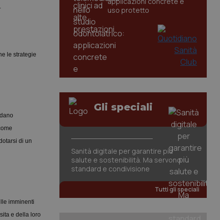
applicazioni concrete e
.
uso protetto
e le strategie
Gli speciali
adano
 come
dotarsi di un
Sanità digitale per garantire più
salute e sostenibilità. Ma servono
standard e condivisione
Tutti gli speciali
ulle imminenti
ita e della loro