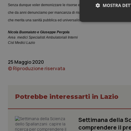
MOSTRA DET
Senza dunque voler demonizzare le risorse e le professionalità del sistema pr
che da anni denunciamo per mancanza di risorse, con finanziamenti straordinar
che merita una sanità pubblica ed universalistica non solo a parole e non so
Neces
Nicola Buonaiuto
e Giuseppe Pergola
Area
medici Specialisti Ambulatoriali Interni
Cisl Medici Lazio
25 Maggio 2020
© Riproduzione riservata
I cookie necessari con
e l'accesso alle aree 
Nome
Potrebbe interessarti in Lazio
VISITOR_PRIVACY_
Settimana della Sc
CookieScriptConse
comprendere il pr