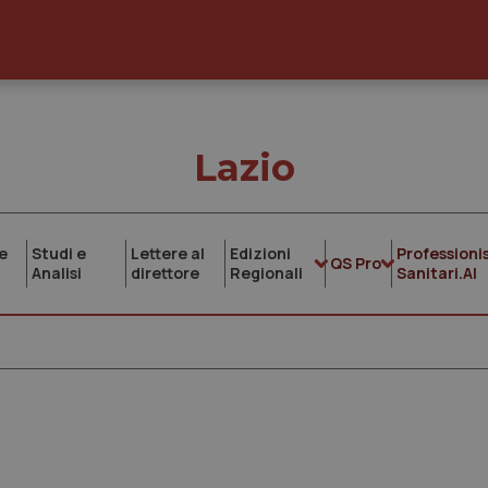
Lazio
e
Studi e
Lettere al
Edizioni
Professionis
QS Pro
Analisi
direttore
Regionali
Sanitari.AI