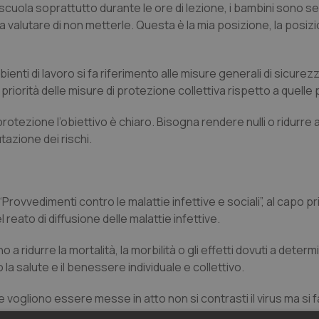
scuola soprattutto durante le ore di lezione, i bambini sono sed
alutare di non metterle. Questa è la mia posizione, la posizi
nti di lavoro si fa riferimento alle misure generali di sicurez
la priorità delle misure di protezione collettiva rispetto a quelle
tezione l’obiettivo è chiaro. Bisogna rendere nulli o ridurre a
tazione dei rischi.
 “Provvedimenti contro le malattie infettive e sociali”, al capo p
 reato di diffusione delle malattie infettive.
a ridurre la mortalità, la morbilità o gli effetti dovuti a determin
a salute e il benessere individuale e collettivo.
ogliono essere messe in atto non si contrasti il virus ma si fac
asi valutazione di azioni di mitigazione del rischio.