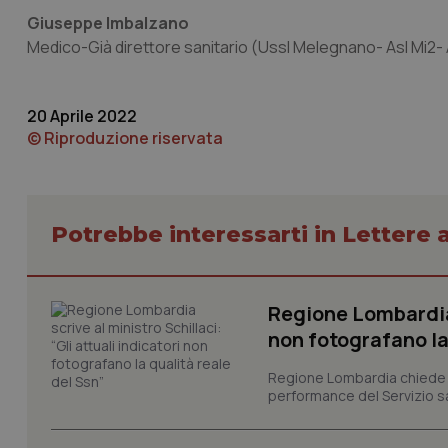
Nome
Giuseppe Imbalzano
VISITOR_PRIVACY_
Medico-Già direttore sanitario (Ussl Melegnano- Asl Mi2- 
20 Aprile 2022
© Riproduzione riservata
CookieScriptConse
tracking-sites-ironf
Potrebbe interessarti in Lettere a
tracking-enable
tracking-sites-ironf
session-id
Regione Lombardia s
non fotografano la
_ga
Regione Lombardia chiede al
performance del Servizio san