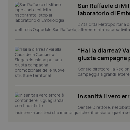
San Raffaele di Mil
PHPSESSID
laboratorio di Emb
L’ Ats Città Metropolitana d
dell'Irccs Ospedale San Raffaele, afferente alla macroattività 
_ga_KM60CM4NPH
“Hai la diarrea? V
giusta campagna pr
Gentile direttore, la Regio
Nome
Nome
campeggia a grandi lettere ma
VISITOR_INFO1_LIV
_ga_0VMQEQKQ1N
In sanità il vero e
__Secure-YNID
Gentile Direttore, nel diba
insistenza una tesi che merita qualche riflessione: quella se
YSC