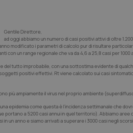
Gentile Direttore,
ad oggi abbiamo un numero di casi positivi attivi di oltre 1.20
anno modificato i parametri di calcolo pur di risultare particol
itanti con un range regionale che va da 4,6 a 25,8 casi per 1000 a
re del tutto improbabile, con una sottostima evidente di qualc
oggetti positivi effettivi. Rt viene calcolato sui casi sintomatic
ono più ampiamente il virus nel proprio ambiente (superdiffuso
di una epidemia come questa è l’incidenza settimanale che do
e portano a 5200 casi annui in quel territorio). Abbiamo aree 
 in un anno e siamo arrivati a superare i 3000 casi negli scors