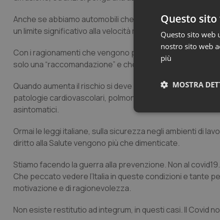
Questo sito 
Anche se abbiamo automobili che vanno a 250 km all’ora il l
un limite significativo alla velocità massima indicando obb
Questo sito web ut
nostro sito web ac
Con i ragionamenti che vengono proposti sarebbe d’uopo ch
più
solo una “raccomandazione” e che i lavoratori edili possano
MOSTRA DET
Quando aumenta il rischio si deve ridurre la diffusione e pe
patologie cardiovascolari, polmonari e di altri organi sian
asintomatici.
Neces
Ormai le leggi italiane, sulla sicurezza negli ambienti di lavo
diritto alla Salute vengono più che dimenticate.
Stiamo facendo la guerra alla prevenzione. Non al covid19.
Che peccato vedere l’Italia in queste condizioni e tante 
motivazione e di ragionevolezza.
I cookie necessari con
Non esiste restitutio ad integrum, in questi casi. Il Covid 
e l'accesso alle aree 