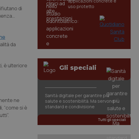
applicazioni concrete e
uso protetto
fiutano di
luenza…
he
alità da
, è ulteriore
Gli speciali
Sanità digitale per garantire più
amente ne
salute e sostenibilità. Ma servono
standard e condivisione
i, “come si è
tti”.
Tutti gli speciali