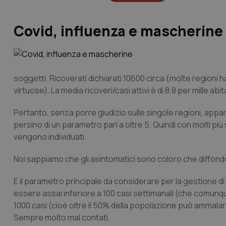
Covid, influenza e mascherine
soggetti. Ricoverati dichiarati 10600 circa (molte regioni h
virtuose). La media ricoveri/casi attivi è di 8,8 per mille ab
Pertanto, senza porre giudizio sulle singole regioni, appa
persino di un parametro pari a oltre 5. Quindi con molti più s
vengono individuati.
Noi sappiamo che gli asintomatici sono coloro che diffond
E il parametro principale da considerare per la gestione 
essere assai inferiore a 100 casi settimanali (che comunqu
1000 casi (cioè oltre il 50% della popolazione può ammalarsi
Sempre molto mal contati.