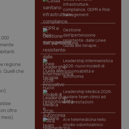
infrastrutture,
compliance, GDPR e Risk
management
Gestione
dell'Ipertensione
0.000
resistente: dalle Linee
armente
Guida alle terapie
innovative
bitanti.
Leadership Infermieristica
he regione
2026: nuovi modelli di
i. Quelli che
responsabilità e
autonomia
ri).
Leadership Medica 2026:
guidare team clinici ad
alte prestazioni
vrebbe
con oltre
i mesi).
AI e telemedicina nello
studio odontoiatrico: