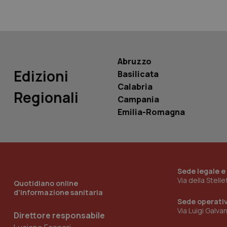
__Secure-
ROLLOUT_TOKEN
tracking-sites-
ironfish-tracking-
Abruzzo
named-enable
Edizioni
Basilicata
Calabria
Regionali
Campania
Emilia-Romagna
Sede legale e
Via della Stell
Quotidiano online
d'informazione sanitaria
Sede operati
Via Luigi Galva
Direttore responsabile