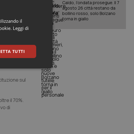
Caldo, l’ondata prosegue. Il 7
agosto 26 città restano da
ze, ha posto
bollino rosso, solo Bolzano
torna in giallo
ilizzando il
cookie.
Leggi di
za in auto e
ETTA TUTTI
che i casi di
ovani e gli
keting
tituzione sul
tre il 70%.
vo di
igazione sulle pagine
kie.