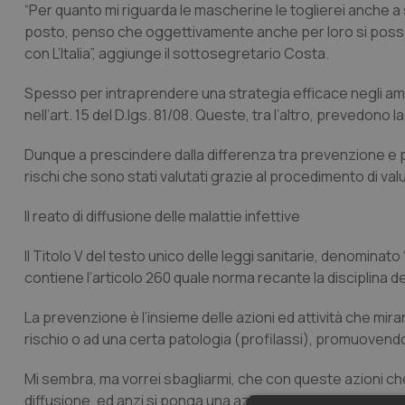
“Per quanto mi riguarda le mascherine le toglierei anche a 
posto, penso che oggettivamente anche per loro si possa v
con L’Italia”, aggiunge il sottosegretario Costa.
Spesso per intraprendere una strategia efficace negli ambie
nell’art. 15 del D.lgs. 81/08. Queste, tra l’altro, prevedono 
Dunque a prescindere dalla differenza tra prevenzione e pro
rischi che sono stati valutati grazie al procedimento di valu
Il reato di diffusione delle malattie infettive
Il Titolo V del testo unico delle leggi sanitarie, denominato
contiene l’articolo 260 quale norma recante la disciplina del
La prevenzione è l’insieme delle azioni ed attività che mirano 
rischio o ad una certa patologia (profilassi), promuovendo l
Mi sembra, ma vorrei sbagliarmi, che con queste azioni che v
diffusione, ed anzi si ponga una azione di contrasto a qualsi