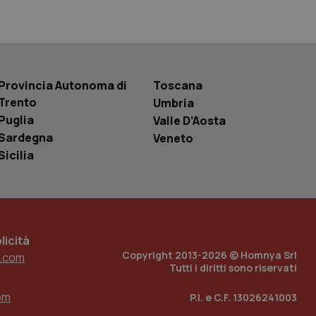
r la gestione
one dell’esperienza
e per abilitare il
loggato con identity
Provincia Autonoma di
Toscana
Trento
Umbria
Puglia
Valle D’Aosta
Sardegna
Veneto
Sicilia
icità
Copyright 2013-2026 © Homnya Srl
.com
Tutti i diritti sono riservati
om
P.I. e C.F. 13026241003