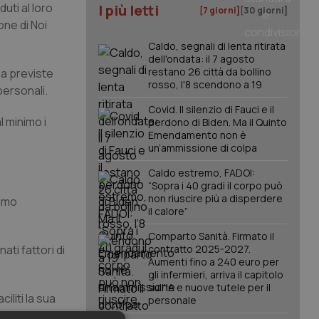
uti al loro
I più letti
[7 giorni]
[30 giorni]
one di Noi
Caldo, segnali di lenta ritirata
dell'ondata: il 7 agosto
restano 26 città da bollino
za previste
rosso, l'8 scendono a 19
 personali.
Covid. Il silenzio di Fauci e il
l minimo i
perdono di Biden. Ma il Quinto
Emendamento non è
un’ammissione di colpa
Caldo estremo, FADOI:
“Sopra i 40 gradi il corpo può
non riuscire più a disperdere
rimo
il calore”
Comparto Sanità. Firmato il
ati fattori di
contratto 2025-2027.
Aumenti fino a 240 euro per
gli infermieri, arriva il capitolo
sull'IA e nuove tutele per il
iliti la sua
personale