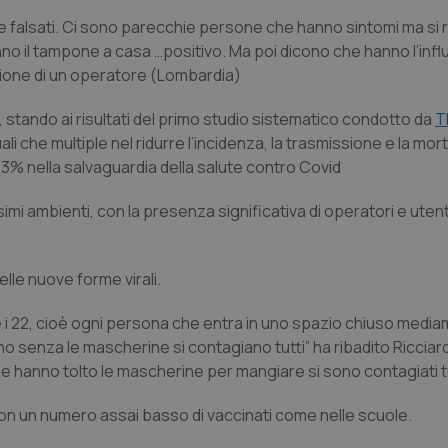
falsati. Ci sono parecchie persone che hanno sintomi ma si ri
no il tampone a casa …positivo. Ma poi dicono che hanno l’inf
sione di un operatore (Lombardia)
, stando ai risultati del primo studio sistematico condotto da
T
uali che multiple nel ridurre l’incidenza, la trasmissione e la mort
53% nella salvaguardia della salute contro Covid
imi ambienti, con la presenza significativa di operatori e utenti
le nuove forme virali.
15 e i 22, cioè ogni persona che entra in uno spazio chiuso medi
no senza le mascherine si contagiano tutti” ha ribadito Ricciard
ne hanno tolto le mascherine per mangiare si sono contagiati tu
con un numero assai basso di vaccinati come nelle scuole.