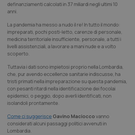
definanziamenti calcolati in 37 miliardi negli ultimi 10
Calabria
Asma & BPCO
anni.
Campania
Car-T
La pandemia ha messo a nudo il re! In tutto il mondo:
impreparati, pochi posti-letto, carenze di personale,
Emilia-Romagna
Colesterolo & coronaropatie
medicina territoriale insufficiente, personale, a tutti i
livelli assistenziali, a lavorare a mani nude e a volto
Friuli Venezia Giulia
Dermatite Atopica
scoperto.
Tuttavia i dati sono impietosi proprio nella Lombardia,
Lazio
Diabete & glucometri
che, pur avendo eccellenze sanitarie indiscusse, ha
tristi primati nella impreparazione su questa pandemia,
Liguria
Disturbi dell’umore
con pesanti ritardi nella identificazione dei focolai
epidemici, o peggio, dopo averli identificati, non
Lombardia
Dolore
isolandoli prontamente.
Marche
Donna & Salute
Come ci suggerisce
Gavino Maciocco
vanno
considerati alcuni passaggi politici avvenuti in
Molise
Epatiti
Lombardia.