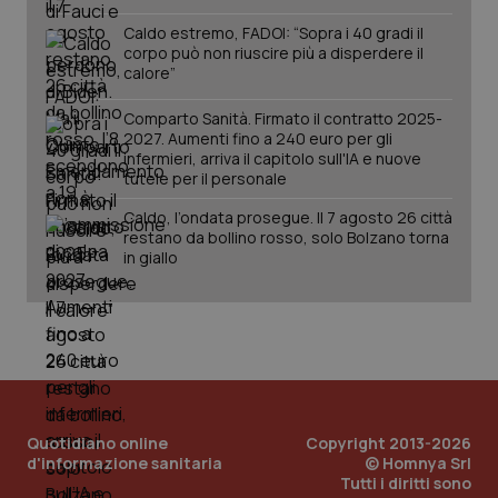
Caldo estremo, FADOI: “Sopra i 40 gradi il
corpo può non riuscire più a disperdere il
calore”
Fornitore
/
Comparto Sanità. Firmato il contratto 2025-
Nome
Scadenza
Descrizion
Dominio
2027. Aumenti fino a 240 euro per gli
Nome
Fornitore
/
Dominio
Scadenza
Des
infermieri, arriva il capitolo sull'IA e nuove
_ga_0VMQEQKQ1N
.quotidianosanita.it
1 anno 1
Questo
tutele per il personale
mese
cookie
VISITOR_INFO1_LIVE
5 mesi 4
Que
Google LLC
viene
settimane
imp
.youtube.com
utilizzato
You
Caldo, l’ondata prosegue. Il 7 agosto 26 città
da Google
ten
restano da bollino rosso, solo Bolzano torna
Analytics
pre
in giallo
per
del
mantener
vid
lo stato
inco
della
può
sessione.
det
vis
web
uti
nuo
ver
dell
You
Quotidiano online
Copyright 2013-2026
d'informazione sanitaria
__Secure-YNID
.youtube.com
© Homnya Srl
5 mesi 4
Que
settimane
imp
Tutti i diritti sono
You