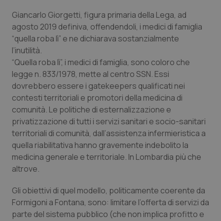
Giancarlo Giorgetti, figura primaria della Lega, ad
Piemonte
HIV
agosto 2019 definiva, offendendoli, i medici di famiglia
“quella roba lì” e ne dichiarava sostanzialmente
Provincia Autonoma di Bolzano
Infezioni & Febbre
l’inutilità.
“Quella roba lì”, i medici di famiglia, sono coloro che
Provincia Autonoma di Trento
Ipertensione & Scompenso
legge n. 833/1978, mette al centro SSN. Essi
dovrebbero essere i gatekeepers qualificati nei
Puglia
Malattie rare
contesti territoriali e promotori della medicina di
comunità. Le politiche di esternalizzazione e
Sardegna
Malattia di Crohn & Rettocolite Ulcerosa
privatizzazione di tutti i servizi sanitari e socio-sanitari
territoriali di comunità, dall’assistenza infermieristica a
quella riabilitativa hanno gravemente indebolito la
Sicilia
Neuroscienze & patologie neurodegenerative
medicina generale e territoriale. In Lombardia più che
altrove.
Toscana
Obesità
Gli obiettivi di quel modello, politicamente coerente da
Umbria
Oftalmologia
Formigoni a Fontana, sono: limitare l’offerta di servizi da
parte del sistema pubblico (che non implica profitto e