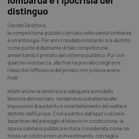
lombarda e l’ipocrisia dei
distinguo
Scienza e Farmaci
Gentile Direttore,
Studi e Analisi
la competizione pubblico/privato nella sanità lombarda
è un’antologia. Per anni il modello lombardo si è distinto
Lettere al direttore
come punta di diamante di tale competizione
annientando il primato del sistema pubblico. Pur con
Edizioni Regionali
qualche resistenza, alla fine ha prevalso negli anni
l’idea che l’efficienza del privato non poteva avere
rivali.
QS Pro
Infatti anche la sinistra si è adeguata al modello
Professionisti Sanitari.AI
liberista del mercato, rendendosi subalterna alle
imposizioni di austerity e smantellamento del welfare
Abruzzo
QS Pro Gold
dettate dall’Europa. Così a partire dall’approvazione
bipartisan del pareggio di bilancio in costituzione, la
QS Club
Newsletter
Basilicata
Artrite & artrosi
spesa sanitaria pubblica è stata considerata come se
fosse un costo e non un investimento, con tagli e