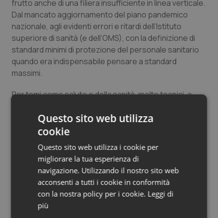
frutto anche di una filiera insufficiente in linea verticale.
Dal mancato aggiornamento del piano pandemico
nazionale, agli evidenti errori e ritardi dell’Istituto
superiore di sanità (e dell’OMS), con la definizione di
standard minimi di protezione del personale sanitario
quando era indispensabile pensare a standard
massimi.
Per temi come salute e della sanità, molto tecnici, a
rischio di asimmetria informativa e azzardo morale, la
Questo sito web utilizza
presenza di un gatekeeper, qualificato, che ha la
fiducia degli assistiti e che a sua volta si interfaccia con
cookie
specialisti e ospedali e che quindi può fare da garante
Questo sito web utilizza i cookie per
indipendente è fondamentale. Significa occuparsi e
migliorare la tua esperienza di
preoccuparsi della salute e non del mercato.
navigazione. Utilizzando il nostro sito web
acconsenti a tutti i cookie in conformità
Questo modello va ricostruito, ciascuno portando le
con la nostra policy per i cookie.
Leggi di
proprie idee, che a volte non si assomigliano, ma con
più
questa consapevolezza e con la partecipazione di