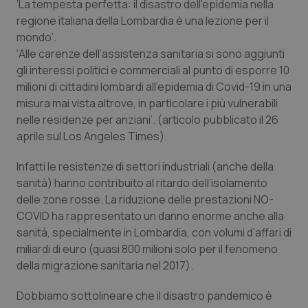
‘La tempesta perfetta: il disastro dell’epidemia nella
Salute orale & impianti
regione italiana della Lombardia è una lezione per il
mondo’.
Sangue & coagulazione
‘Alle carenze dell’assistenza sanitaria si sono aggiunti
gli interessi politici e commerciali al punto di esporre 10
milioni di cittadini lombardi all’epidemia di Covid-19 in una
Tiroide
misura mai vista altrove, in particolare i più vulnerabili
nelle residenze per anziani’. (articolo pubblicato il 26
Tumore al seno
aprile sul Los Angeles Times).
Tumore ovarico
Infatti le resistenze di settori industriali (anche della
sanità) hanno contribuito al ritardo dell’isolamento
Tumori del Polmone & Testa Collo
delle zone rosse. La riduzione delle prestazioni NO-
COVID ha rappresentato un danno enorme anche alla
Tumori gastrointestinali
sanità, specialmente in Lombardia, con volumi d’affari di
miliardi di euro (quasi 800 milioni solo per il fenomeno
della migrazione sanitaria nel 2017).
Ulcera & Reflusso
Dobbiamo sottolineare che il disastro pandemico è
Vaccini