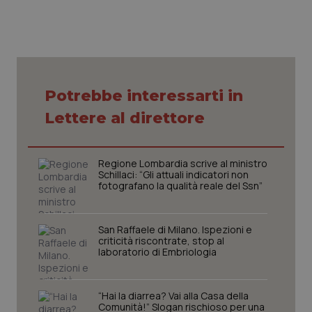
VISITOR_PRIVACY_METADATA
5 mesi
YouTube
settim
.youtube.com
Potrebbe interessarti in
Lettere al direttore
Regione Lombardia scrive al ministro
Schillaci: “Gli attuali indicatori non
fotografano la qualità reale del Ssn”
San Raffaele di Milano. Ispezioni e
criticità riscontrate, stop al
CookieScriptConsent
5 mesi
CookieScript
laboratorio di Embriologia
settim
www.quotidianosanita.it
“Hai la diarrea? Vai alla Casa della
Comunità!” Slogan rischioso per una