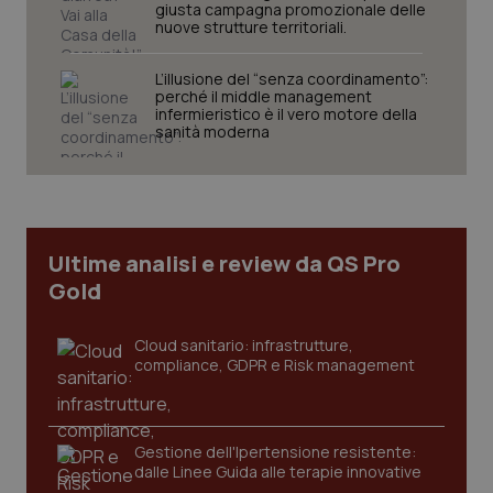
giusta campagna promozionale delle
nuove strutture territoriali.
L’illusione del “senza coordinamento”:
perché il middle management
infermieristico è il vero motore della
sanità moderna
tracking-sites-ironfish-
www.quotidianosanita.it
4
tracking-enable
settim
2 gior
Ultime analisi e review da QS Pro
Gold
tracking-sites-ironfish-
www.quotidianosanita.it
4
session-id
settim
2 gior
Cloud sanitario: infrastrutture,
compliance, GDPR e Risk management
_ga
1 anno
Google LLC
mes
.quotidianosanita.it
Gestione dell'Ipertensione resistente:
dalle Linee Guida alle terapie innovative