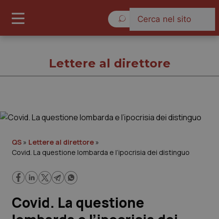
Sabato 8 Agosto 2026
Lettere al direttore
Lettere al direttore
Cronache
QS
»
Lettere al direttore
»
Covid. La questione lombarda e l’ipocrisia dei distinguo
Governo e Parlamento
Regioni e Asl
Covid. La questione
Lavoro e Professioni