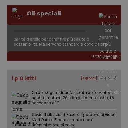
www.quotidianosanita.it
Gli speciali
Sanità digitale per garantire più salute e
sostenibilità. Ma servono standard e condivisione
Tutti gli speciali
I più letti
[7 giorni]
[30 giorni]
Caldo, segnali di lenta ritirata dell'ondata: il 7
agosto restano 26 città da bollino rosso, l'8
_ga_KM60CM4NPH
.quotidianosanita.it
1 anno
scendono a 19
mes
Covid. Il silenzio di Fauci e il perdono di Biden.
Ma il Quinto Emendamento non è
un’ammissione di colpa