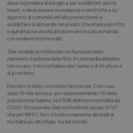
Valle D’Aosta
Oncodermatologia
deve rispondere ai bisogni e per soddisfarli, senza
indurli, si deve basare su evidenze scientifiche e su
Veneto
Oncoematologia
approcci di comunità utili alla prevenzione) e
soddisfare la domanda nel privato (che implica profitto
e quindi ha necessità di indurre ancora più domanda,
Oncologia & Nutrizione
con evidenti rischi morali).
Psoriasi & pelle
Tale modello profittevole non ha risparmiato
nemmeno il sistema delle RSA. In Lombardia abbiamo,
Quotidiano Cardiologia
non a caso, il record italiano per numero di strutture e
di posti letto.
Quotidiano Chirurgia
Il terreno è stato così molto favorevole. Con i suoi
quasi 16 mila decessi, pur rappresentando 1/6 della
Quotidiano Oncologia
popolazione italiana, ha il 50% dell’intera mortalità da
COVID-19 nazionale (dati sottostimati sia per ISTAT
Quotidiano Pediatria
che per INPS!). Non si tratta solamente dei livelli di
mortalità più alti d’Italia, ma del mondo.
Rene & patologie urogenitali