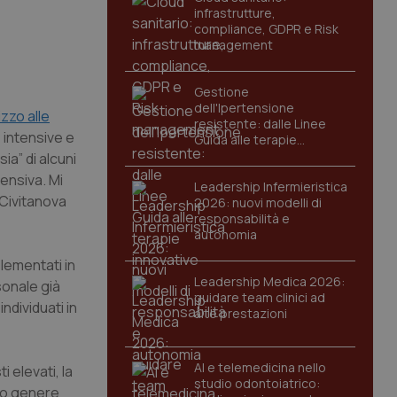
infrastrutture,
compliance, GDPR e Risk
management
Gestione
dell'Ipertensione
izzo alle
resistente: dalle Linee
 intensive e
Guida alle terapie
innovative
a” di alcuni
tensiva. Mi
Leadership Infermieristica
e Civitanova
2026: nuovi modelli di
responsabilità e
autonomia
lementati in
Leadership Medica 2026:
sonale già
guidare team clinici ad
ndividuati in
alte prestazioni
AI e telemedicina nello
i elevati, la
studio odontoiatrico:
sto genere