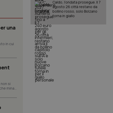
Caldo, l’ondata prosegue. Il 7
agosto 26 città restano da
bollino rosso, solo Bolzano
torna in giallo
igazione sulle pagine
kie.
per una
er memorizzare le
utente per la loro
to in cui
 dati sul consenso
itiche e
tendo che le loro
ssioni future.
l servizio Cookie-
erenze di consenso
ment
sario che il banner
funzioni
 non si
pplicazione per
nonimo.
che mina...
pplicazione per
co al visitatore.
o
to a Google