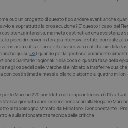
come può un progetto di questo tipo andare avanti anche qua
o l’avvio e soprattutto la prosecuzione? E’ questo il caso del Fie
a assistenza intensiva, ma metà destinati ad una assistenza s
to picco di ricoveri in terapia intensiva è stato poi realizza
ri in area critica. Il progetto ha ricevuto critiche sin dalla fas
ti anche qui su
QS
) quando per la gestione puramente dimostra
le Aziende Sanitarie regionali. Nella coda di questa fase della ep
ca negli ospedali delle Marche si è iniziato a trasferire qualch
ma con costi stimati e messi a bilancio attorno ai quattro milioni
er le Marche 220 posti letto di terapia intensiva (i 115 attuali p
la stessa giornata di ieri essere necessari alla Regione Marche
spetto al fabbisogno stimato dal Ministero. Ciononostante il Pr
tto e sulla infondatezza tecnica delle critiche.