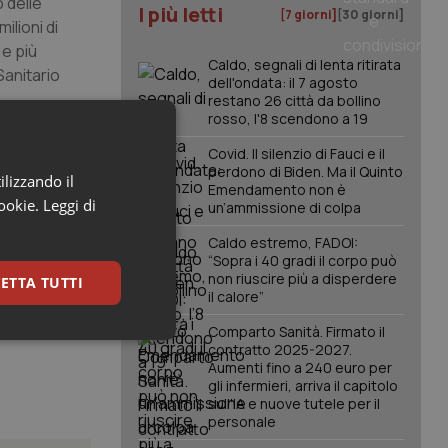
 delle
I più letti
[7 giorni]
[30 giorni]
ilioni di
 e più
Caldo, segnali di lenta ritirata
Sanitario
dell'ondata: il 7 agosto
restano 26 città da bollino
rosso, l'8 scendono a 19
he in
Covid. Il silenzio di Fauci e il
giore
perdono di Biden. Ma il Quinto
ilizzando il
Emendamento non è
ede giusta
cookie.
Leggi di
un’ammissione di colpa
Caldo estremo, FADOI:
“Sopra i 40 gradi il corpo può
non riuscire più a disperdere
ETTA TUTTI
il calore”
Comparto Sanità. Firmato il
keting
contratto 2025-2027.
Aumenti fino a 240 euro per
gli infermieri, arriva il capitolo
sull'IA e nuove tutele per il
personale