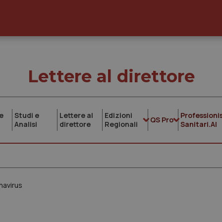
Lettere al direttore
e
Studi e
Lettere al
Edizioni
Professionis
QS Pro
Analisi
direttore
Regionali
Sanitari.AI
navirus