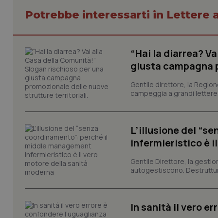
Potrebbe interessarti in Lettere a
I cookie necessari con
e l'accesso alle aree 
“Hai la diarrea? V
Nome
giusta campagna pr
VISITOR_PRIVACY_
Gentile direttore, la Regio
campeggia a grandi lettere ma
CookieScriptConse
L’illusione del “
infermieristico è 
Gentile Direttore, la gestio
tracking-sites-ironf
tracking-enable
autogestiscono. Destruttura
tracking-sites-ironf
session-id
In sanità il vero e
_ga