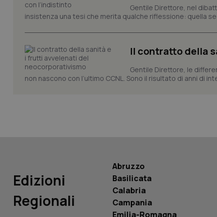
Gentile Direttore, nel diba
insistenza una tesi che merita qualche riflessione: quella se
Il contratto della 
PHPSESSID
Gentile Direttore, le differ
non nascono con l’ultimo CCNL. Sono il risultato di anni di interv
_ga_KM60CM4NPH
Abruzzo
Nome
Edizioni
Nome
Basilicata
VISITOR_INFO1_LIV
Calabria
_ga_0VMQEQKQ1N
Regionali
Campania
Emilia-Romagna