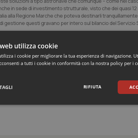
ste soluzioni a tipo astronave che comunque – come nel caso
in sede di investimento strutturale, visto che dei quasi 12 m
lia alla Regione Marche che poteva destinarli tranquillamente
 di gestione questi gravano per intero sul bilancio del Servizio 
web utilizza cookie
ecidere cosa fare adesso di queste strutture sia per evitare c
olitica sottragga risorse da destinare ad investimenti di mag
ilizza i cookie per migliorare la tua esperienza di navigazione. Ut
tronavi quando unanimamente si identificava nel territorio la s
consenti a tutti i cookie in conformità con la nostra policy per i 
essione di sistema.
RIFIUTA
TAGLI
ACC
sari
Statistici
Mar