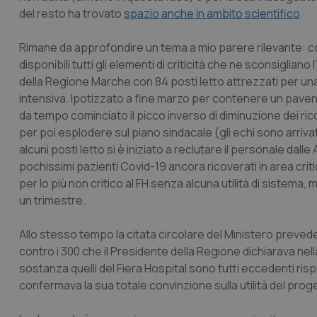
del resto ha trovato
spazio anche in ambito scientifico
.
Rimane da approfondire un tema a mio parere rilevante: 
disponibili tutti gli elementi di criticità che ne sconsiglian
della Regione Marche con 84 posti letto attrezzati per un
intensiva. Ipotizzato a fine marzo per contenere un paventa
da tempo cominciato il picco inverso di diminuzione dei ricove
per poi esplodere sul piano sindacale (gli echi sono arriva
alcuni posti letto si è iniziato a reclutare il personale dal
pochissimi pazienti Covid-19 ancora ricoverati in area criti
per lo più non critico al FH senza alcuna utilità di sistema, 
un trimestre.
Allo stesso tempo la citata circolare del Ministero prevede p
contro i 300 che il Presidente della Regione dichiarava nel
sostanza quelli del Fiera Hospital sono tutti eccedenti ri
confermava la sua totale convinzione sulla utilità del proge