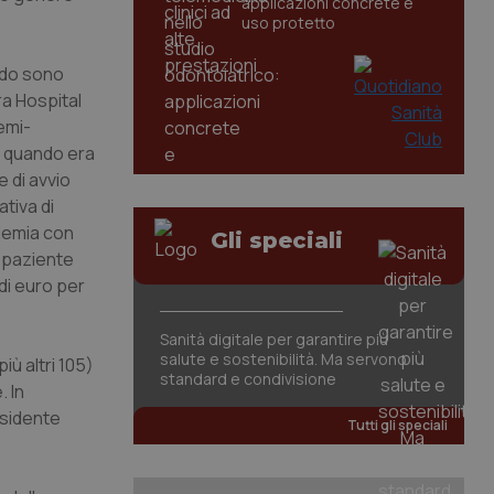
applicazioni concrete e
uso protetto
ndo sono
ra Hospital
emi-
to quando era
e di avvio
tiva di
idemia con
Gli speciali
e paziente
 di euro per
Sanità digitale per garantire più
salute e sostenibilità. Ma servono
iù altri 105)
standard e condivisione
. In
esidente
Tutti gli speciali