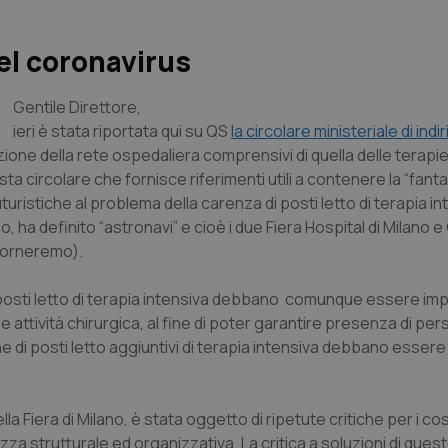
el coronavirus
Gentile Direttore
,
ieri è stata riportata qui su QS
la circolare ministeriale di indir
zione della rete ospedaliera comprensivi di quella delle terapie
ircolare che fornisce riferimenti utili a contenere la “fantasi
ristiche al problema della carenza di posti letto di terapia in
aso, ha definito “astronavi” e cioè i due Fiera Hospital di Milano 
 torneremo).
i posti letto di terapia intensiva debbano comunque essere imp
e attività chirurgica, al fine di poter garantire presenza di per
e di posti letto aggiuntivi di terapia intensiva debbano essere i
la Fiera di Milano, è stata oggetto di ripetute critiche per i cost
zza strutturale ed organizzativa. La critica a soluzioni di que