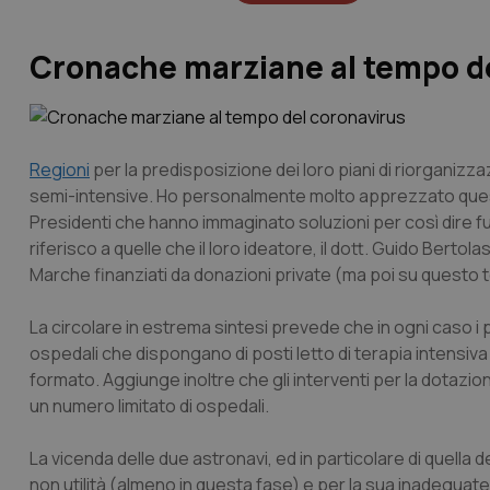
Cronache marziane al tempo d
Regioni
per la predisposizione dei loro piani di riorganizza
semi-intensive. Ho personalmente molto apprezzato questa c
Presidenti che hanno immaginato soluzioni per così dire futu
riferisco a quelle che il loro ideatore, il dott. Guido Bertol
Marche finanziati da donazioni private (ma poi su questo
La circolare in estrema sintesi prevede che in ogni caso 
ospedali che dispongano di posti letto di terapia intensiva 
formato. Aggiunge inoltre che gli interventi per la dotazion
un numero limitato di ospedali.
La vicenda delle due astronavi, ed in particolare di quella del
non utilità (almeno in questa fase) e per la sua inadeguate