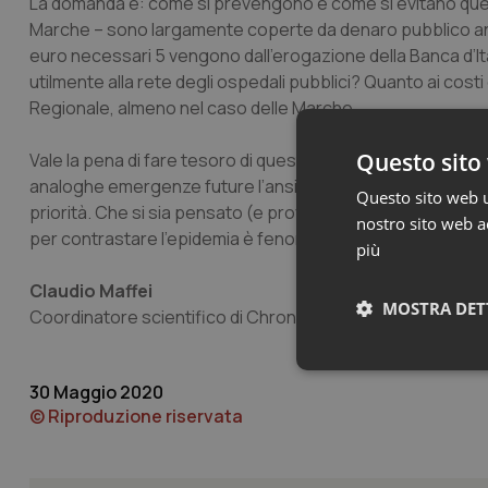
La domanda è: come si prevengono e come si evitano que
Marche – sono largamente coperte da denaro pubblico anche 
euro necessari 5 vengono dall’erogazione della Banca d’Ita
utilmente alla rete degli ospedali pubblici? Quanto ai costi
Regionale, almeno nel caso delle Marche.
Questo sito 
Vale la pena di fare tesoro di queste esperienze sia per d
analoghe emergenze future l’ansia di protagonismo della p
Questo sito web ut
priorità. Che si sia pensato (e provveduto) a costruire as
nostro sito web ac
per contrastare l’epidemia è fenomeno che merita una rifl
più
Claudio Maffei
MOSTRA DET
Coordinatore scientifico di Chronic-on
Neces
30 Maggio 2020
© Riproduzione riservata