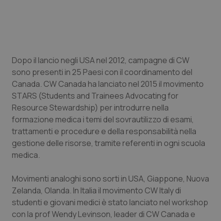
Calabria
Asma & BPCO
Campania
Car-T
Emilia-Romagna
Colesterolo & coronaropatie
Dopo il lancio negli USA nel 2012, campagne di CW
sono presenti in 25 Paesi con il coordinamento del
Canada. CW Canada ha lanciato nel 2015 il movimento
Friuli Venezia Giulia
Dermatite Atopica
STARS (Students and Trainees Advocating for
Resource Stewardship) per introdurre nella
Lazio
Diabete & glucometri
formazione medica i temi del sovrautilizzo di esami,
trattamenti e procedure e della responsabilità nella
Liguria
Disturbi dell’umore
gestione delle risorse, tramite referenti in ogni scuola
medica.
Lombardia
Dolore
Movimenti analoghi sono sorti in USA, Giappone, Nuova
Marche
Donna & Salute
Zelanda, Olanda. In Italia il movimento CW Italy di
studenti e giovani medici è stato lanciato nel workshop
Molise
Epatiti
con la prof Wendy Levinson, leader di CW Canada e