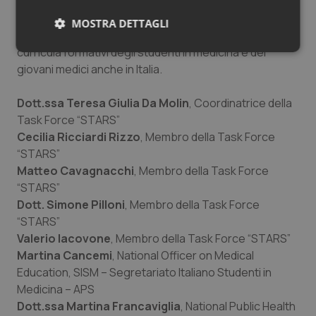
della sanità.
MOSTRA DETTAGLI
Si auspica che questi temi possano entrare nei
curricula formativi degli studenti in medicina e dei
Necessari
Statistici
Marketing
giovani medici anche in Italia.
Dott.ssa Teresa Giulia Da Molin
, Coordinatrice della
Task Force “STARS”
Cecilia Ricciardi Rizzo
, Membro della Task Force
“STARS”
Necessari
Statistici
Marketing
Matteo Cavagnacchi
, Membro della Task Force
I cookie necessari contribuiscono a rendere fruibile il
“STARS”
sito web abilitandone funzionalità di base quali la
navigazione sulle pagine e l'accesso alle aree
Dott. Simone Pilloni
, Membro della Task Force
protette del sito. Il sito web non è in grado di
“STARS”
funzionare correttamente senza questi cookie.
Valerio Iacovone
, Membro della Task Force “STARS”
Nome
Fornitore
/
Dominio
Scaden
Martina Cancemi
, National Officer on Medical
VISITOR_PRIVACY_METADATA
5 mesi
YouTube
Education, SISM – Segretariato Italiano Studenti in
settim
.youtube.com
Medicina – APS
Dott.ssa Martina Francaviglia
, National Public Health