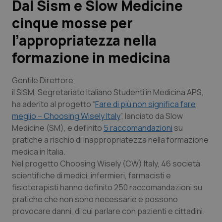
Dal Sism e Slow Medicine
cinque mosse per
Scienza e Farmaci
l’appropriatezza nella
Studi e Analisi
formazione in medicina
Lettere al direttore
Gentile Direttore
,
il SISM, Segretariato Italiano Studenti in Medicina APS,
Edizioni Regionali
ha aderito al progetto “
Fare di più non significa fare
meglio – Choosing Wisely Italy
”, lanciato da Slow
QS Pro
Medicine (SM), e definito
5 raccomandazioni
su
pratiche a rischio di inappropriatezza nella formazione
Professionisti Sanitari.AI
medica in Italia.
Nel progetto Choosing Wisely (CW) Italy, 46 società
scientifiche di medici, infermieri, farmacisti e
Abruzzo
QS Pro Gold
fisioterapisti hanno definito 250 raccomandazioni su
pratiche che non sono necessarie e possono
QS Club
Newsletter
Basilicata
Artrite & artrosi
provocare danni, di cui parlare con pazienti e cittadini.