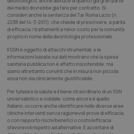
deontologico, anche alla luce di quanto già gran parte
Valle D’Aosta
Oncodermatologia
dei medici dovrebbe già fare per contratto. Si
consideri anche la sentenza del Tar Roma Lazio (n.
Veneto
Oncoematologia
2238 del 14-3-2011), che chiede di prescrivere, a parità
di efficacia, i trattamenti a minor costo per la comunità
Oncologia & Nutrizione
proprio in nome della deontologia professionale.
Psoriasi & pelle
Il SSN è oggetto di attacchi strumentali, e le
informazioni basate sui dati mostrano che la spesa
Quotidiano Cardiologia
sanitaria pubblica non è affatto insostenibile; ma
siamo altrettanto convinti che in misura non piccola
essa non sia clinicamente giustificabile.
Quotidiano Chirurgia
Per tutelare la salute e il bene straordinario di un SSN
Quotidiano Oncologia
universalistico e solidale, come ancora è quello
italiano, occorre anche identificare nelle diverse aree
Quotidiano Pediatria
cliniche interventi senza ragionevoli prove di efficacia,
o con rapporto rischi/benefici o costo/efficacia
Rene & patologie urogenitali
sfavorevoli rispetto ad alternative. E accettare di