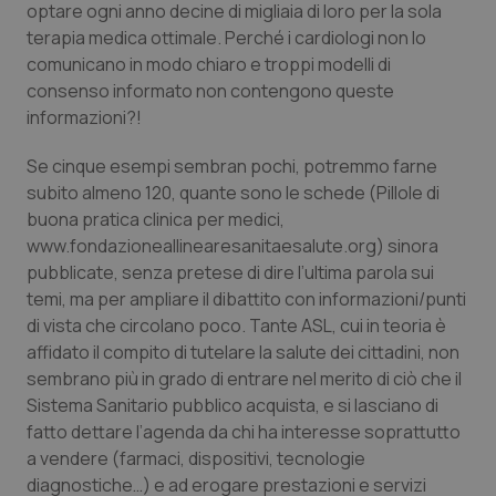
I cookie necessari contribuiscono a rendere fruibile il
optare ogni anno decine di migliaia di loro per la sola
sito web abilitandone funzionalità di base quali la
terapia medica ottimale. Perché i cardiologi non lo
navigazione sulle pagine e l'accesso alle aree
protette del sito. Il sito web non è in grado di
comunicano in modo chiaro e troppi modelli di
funzionare correttamente senza questi cookie.
consenso informato non contengono queste
Nome
Fornitore
/
Dominio
Scaden
informazioni?!
VISITOR_PRIVACY_METADATA
5 mesi
YouTube
settim
.youtube.com
Se cinque esempi sembran pochi, potremmo farne
subito almeno 120, quante sono le schede (Pillole di
buona pratica clinica per medici,
www.fondazioneallinearesanitaesalute.org) sinora
pubblicate, senza pretese di dire l’ultima parola sui
temi, ma per ampliare il dibattito con informazioni/punti
di vista che circolano poco. Tante ASL, cui in teoria è
affidato il compito di tutelare la salute dei cittadini, non
sembrano più in grado di entrare nel merito di ciò che il
Sistema Sanitario pubblico acquista, e si lasciano di
fatto dettare l’agenda da chi ha interesse soprattutto
a vendere (farmaci, dispositivi, tecnologie
diagnostiche…) e ad erogare prestazioni e servizi