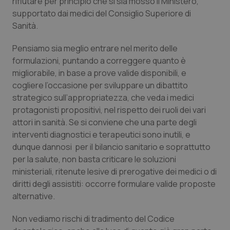
rifiutare per principio che si sia mosso il Ministero,
supportato dai medici del Consiglio Superiore di
Piemonte
HIV
Sanità.
Provincia Autonoma di Bolzano
Infezioni & Febbre
Pensiamo sia meglio entrare nel merito delle
formulazioni, puntando a correggere quanto è
Provincia Autonoma di Trento
Ipertensione & Scompenso
migliorabile, in base a prove valide disponibili, e
cogliere l’occasione per sviluppare un dibattito
strategico sull’appropriatezza, che veda i medici
Puglia
Malattie rare
protagonisti propositivi, nel rispetto dei ruoli dei vari
attori in sanità. Se si conviene che una parte degli
Sardegna
Malattia di Crohn & Rettocolite Ulcerosa
interventi diagnostici e terapeutici sono inutili, e
dunque dannosi per il bilancio sanitario e soprattutto
Sicilia
Neuroscienze & patologie neurodegenerative
per la salute, non basta criticare le soluzioni
ministeriali, ritenute lesive di prerogative dei medici o di
Toscana
Obesità
diritti degli assistiti: occorre formulare valide proposte
alternative.
Umbria
Oftalmologia
Non vediamo rischi di tradimento del Codice