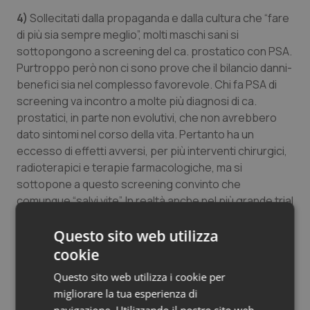
4)
Sollecitati dalla propaganda e dalla cultura che “fare
di più sia sempre meglio”, molti maschi sani si
sottopongono a screening del ca. prostatico con PSA.
Purtroppo però non ci sono prove che il bilancio danni-
benefici sia nel complesso favorevole. Chi fa PSA di
screening va incontro a molte più diagnosi di ca.
prostatici, in parte non evolutivi, che non avrebbero
dato sintomi nel corso della vita. Pertanto ha un
eccesso di effetti avversi, per più interventi chirurgici,
radioterapici e terapie farmacologiche, ma si
sottopone a questo screening convinto che
comunque “salvi vite”. In realtà anche nel più grande trial
europeo ERSPC, l’unico in cui le morti per ca.
prostatico si sono ridotte in modo significativo (del
Questo sito web utilizza
21%), la mortalità totale dopo 13 anni di follow-up è la
cookie
stessa del gruppo di controllo (come in tutti gli altri trial
Questo sito web utilizza i cookie per
su questo screening e nella loro metanalisi): dunque
migliorare la tua esperienza di
nell’insieme lo screening fa danni netti certi, senza