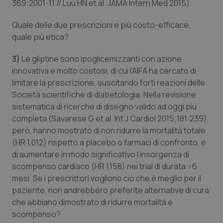
369:2001-11 // Luu HN et al. JAMA Intern Med 2015
).
Quale delle due prescrizioni e più costo-efficace,
quale più etica?
3)
Le gliptine sono ipoglicemizzanti con azione
innovativa e molto costosi, di cui l’AIFA ha cercato di
limitare la prescrizione, suscitando forti reazioni delle
Società scientifiche di diabetologia. Nella revisione
sistematica di ricerche di disegno valido ad oggi più
completa (Savarese G et al. Int J Cardiol 2015;181:239),
però, hanno mostrato di non ridurre la mortalità totale
(HR 1,012) rispetto a placebo o farmaci di confronto, e
di aumentare in modo significativo l’insorgenza di
scompenso cardiaco (HR 1,158) nei trial di durata >6
mesi. Se i prescrittori vogliono ciò che è meglio per il
paziente, non andrebbero preferite alternative di cura
che abbiano dimostrato di ridurre mortalità e
scompenso?