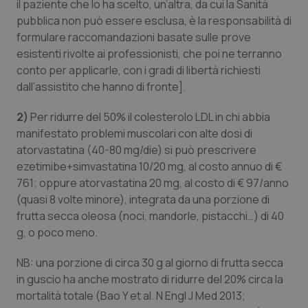
il paziente che lo ha scelto, un’altra, da cui la Sanità
pubblica non può essere esclusa, è la responsabilità di
formulare raccomandazioni basate sulle prove
esistenti rivolte ai professionisti, che poi ne terranno
conto per applicarle, con i gradi di libertà richiesti
dall’assistito che hanno di fronte
].
2)
Per ridurre del 50% il colesterolo LDL in chi abbia
manifestato problemi muscolari con alte dosi di
atorvastatina (40-80 mg/die) si può prescrivere
ezetimibe+simvastatina 10/20 mg, al costo annuo di €
761; oppure atorvastatina 20 mg, al costo di € 97/anno
(quasi 8 volte minore), integrata da una porzione di
frutta secca oleosa (noci, mandorle, pistacchi…) di 40
g, o poco meno.
NB: una porzione di circa 30 g al giorno di frutta secca
in guscio ha anche mostrato di ridurre del 20% circa la
mortalità totale (
Bao Y et al. N Engl J Med 2013;