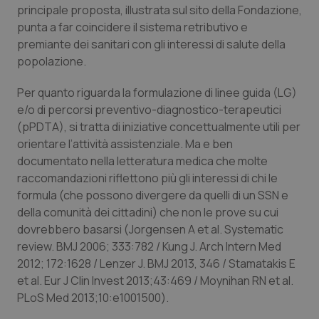
principale proposta, illustrata sul sito della Fondazione,
_ga
1 anno
Google LLC
punta a far coincidere il sistema retributivo e
mes
.quotidianosanita.it
premiante dei sanitari con gli interessi di salute della
popolazione.
Per quanto riguarda la formulazione di linee guida (LG)
e/o di percorsi preventivo-diagnostico-terapeutici
(pPDTA), si tratta di iniziative concettualmente utili per
orientare l’attività assistenziale. Ma e ben
documentato nella letteratura medica che molte
raccomandazioni riflettono più gli interessi di chi le
formula (che possono divergere da quelli di un SSN e
della comunità dei cittadini) che non le prove su cui
dovrebbero basarsi (
Jorgensen A et al. Systematic
review. BMJ 2006; 333:782 / Kung J. Arch Intern Med
2012; 172:1628 / Lenzer J. BMJ 2013, 346 / Stamatakis E
et al. Eur J Clin Invest 2013;43:469 / Moynihan RN et al.
PLoS Med 2013;10:e1001500
).