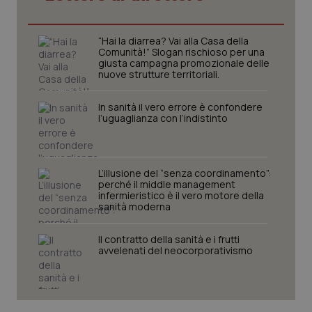
ver
dell
You
“Hai la diarrea? Vai alla Casa della
__Secure-YNID
.youtube.com
5 mesi 4
Que
Comunità!” Slogan rischioso per una
settimane
imp
giusta campagna promozionale delle
You
nuove strutture territoriali.
ten
pre
del
vid
In sanità il vero errore è confondere
inco
l’uguaglianza con l’indistinto
può
det
vis
web
uti
L’illusione del “senza coordinamento”:
nuo
ver
perché il middle management
dell
infermieristico è il vero motore della
You
sanità moderna
YSC
Sessione
Que
Google LLC
imp
.youtube.com
Il contratto della sanità e i frutti
You
avvelenati del neocorporativismo
ten
vis
vid
__Secure-
.youtube.com
5 mesi 4
Que
ROLLOUT_TOKEN
settimane
imp
You