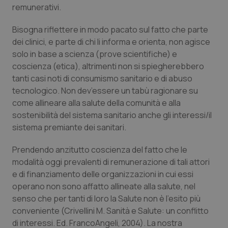
CookieScriptConsent
5 mesi
CookieScript
remunerativi.
settim
www.quotidianosanita.it
Bisogna riflettere in modo pacato sul fatto che parte
dei clinici, e parte di chi li informa e orienta, non agisce
solo in base a scienza (prove scientifiche) e
coscienza (etica), altrimenti non si spiegherebbero
tanti casi noti di consumismo sanitario e di abuso
tecnologico. Non dev’essere un tabù ragionare su
come allineare alla salute della comunità e alla
sostenibilità del sistema sanitario anche gli interessi/il
sistema premiante dei sanitari.
tracking-sites-ironfish-
www.quotidianosanita.it
4
tracking-enable
settim
2 gior
Prendendo anzitutto coscienza del fatto che le
modalità oggi prevalenti di remunerazione di tali attori
e di finanziamento delle organizzazioni in cui essi
operano non sono affatto allineate alla salute, nel
tracking-sites-ironfish-
www.quotidianosanita.it
4
session-id
settim
senso che per tanti di loro la Salute non è l’esito più
2 gior
conveniente (Crivellini M. Sanità e Salute: un conflitto
di interessi. Ed. FrancoAngeli, 2004). La nostra