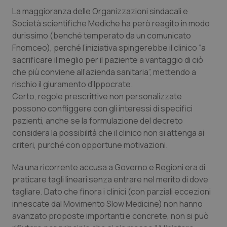
Calabria
Asma & BPCO
La maggioranza delle Organizzazioni sindacali e
Società scientifiche Mediche ha però reagito in modo
Campania
Car-T
durissimo (benché temperato da un comunicato
Fnomceo), perché l’iniziativa spingerebbe il clinico “a
sacrificare il meglio per il paziente a vantaggio di ciò
Emilia-Romagna
Colesterolo & coronaropatie
che più conviene all’azienda sanitaria”, mettendo a
rischio il giuramento d’Ippocrate.
Friuli Venezia Giulia
Dermatite Atopica
Certo, regole prescrittive non personalizzate
possono confliggere con gli interessi di specifici
Lazio
Diabete & glucometri
pazienti, anche se la formulazione del decreto
considera la possibilità che il clinico non si attenga ai
Liguria
Disturbi dell’umore
criteri, purché con opportune motivazioni.
Lombardia
Dolore
Ma una ricorrente accusa a Governo e Regioni era di
praticare tagli lineari senza entrare nel merito di dove
tagliare. Dato che finora i clinici (con parziali eccezioni
Marche
Donna & Salute
innescate dal Movimento Slow Medicine) non hanno
avanzato proposte importanti e concrete, non si può
Molise
Epatiti