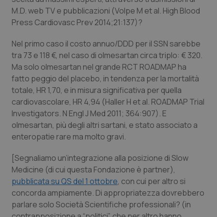
M.D. web TV e pubblicazioni (Volpe M et al. High Blood
Press Cardiovasc Prev 2014;21:137)?
Nel primo caso il costo annuo/DDD per il SSN sarebbe
tra 73 e 118 €, nel caso di olmesartan circa triplo: € 320.
Ma solo olmesartan nel grande RCT ROADMAP ha
fatto peggio del placebo, in tendenza per la mortalità
totale, HR 1,70, e in misura significativa per quella
cardiovascolare, HR 4,94 (Haller H et al. ROADMAP Trial
Investigators. N Engl J Med 2011; 364:907). E
olmesartan, più degli altri sartani, e stato associato a
enteropatie rare ma molto gravi.
[
Segnaliamo un’integrazione alla posizione di Slow
Medicine (di cui questa Fondazione è partner),
pubblicata su QS del 1 ottobre
, con cui per altro si
concorda ampiamente. Di appropriatezza dovrebbero
parlare solo Società Scientifiche professionali? (in
contrapposizione a “politici”, che per altro hanno