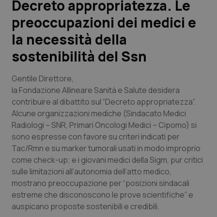
Decreto appropriatezza. Le
preoccupazioni dei medici e
Scienza e Farmaci
la necessità della
Studi e Analisi
sostenibilità del Ssn
Lettere al direttore
Gentile Direttore,
la Fondazione Allineare Sanità e Salute desidera
Edizioni Regionali
contribuire al dibattito sul “Decreto appropriatezza”.
Alcune organizzazioni mediche (Sindacato Medici
QS Pro
Radiologi – SNR, Primari Oncologi Medici – Cipomo) si
sono espresse con favore su criteri indicati per
Professionisti Sanitari.AI
Tac/Rmn e su marker tumorali usati in modo improprio
come check-up; e i giovani medici della Sigm, pur critici
sulle limitazioni all’autonomia dell’atto medico,
Abruzzo
QS Pro Gold
mostrano preoccupazione per “posizioni sindacali
estreme che disconoscono le prove scientifiche” e
QS Club
Newsletter
Basilicata
Artrite & artrosi
auspicano proposte sostenibili e credibili.