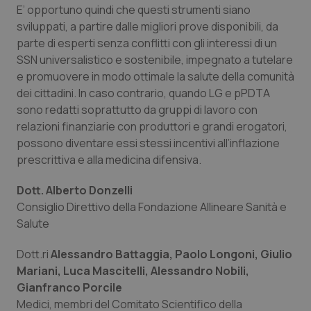
E’ opportuno quindi che questi strumenti siano
sviluppati, a partire dalle migliori prove disponibili, da
parte di esperti senza conflitti con gli interessi di un
SSN universalistico e sostenibile, impegnato a tutelare
PHPSESSID
Sessio
PHP.net
www.quotidianosanita.it
e promuovere in modo ottimale la salute della comunità
dei cittadini. In caso contrario, quando LG e pPDTA
sono redatti soprattutto da gruppi di lavoro con
relazioni finanziarie con produttori e grandi erogatori,
possono diventare essi stessi incentivi all’inflazione
prescrittiva e alla medicina difensiva.
Dott. Alberto Donzelli
Consiglio Direttivo della Fondazione Allineare Sanità e
Salute
Dott.ri
Alessandro Battaggia, Paolo Longoni, Giulio
Mariani, Luca Mascitelli, Alessandro Nobili,
Gianfranco Porcile
Medici, membri del Comitato Scientifico della