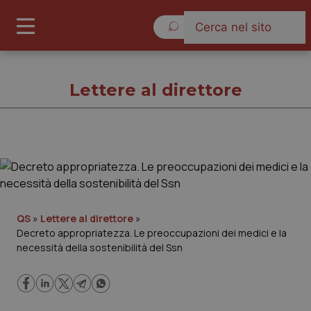
Lunedì 10 Agosto 2026
Lettere al direttore
Lettere al direttore
Cronache
QS
»
Lettere al direttore
»
Decreto appropriatezza. Le preoccupazioni dei medici e la
Governo e Parlamento
necessità della sostenibilità del Ssn
Regioni e Asl
Lavoro e Professioni