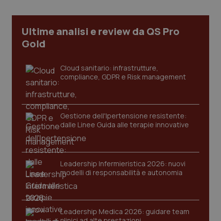
ges
del
e d
per
Ultime analisi e review da QS Pro
del
ute
Gold
tracking-sites-
www.quotidianosanita.it
4
Que
ironfish-tracking-
settimane
imp
Cloud sanitario: infrastrutture,
named-enable
2 giorni
dal
per 
compliance, GDPR e Risk management
sis
sol
ute
ide
Wel
Gestione dell'Ipertensione resistente:
dalle Linee Guida alle terapie innovative
Leadership Infermieristica 2026: nuovi
modelli di responsabilità e autonomia
Leadership Medica 2026: guidare team
clinici ad alte prestazioni