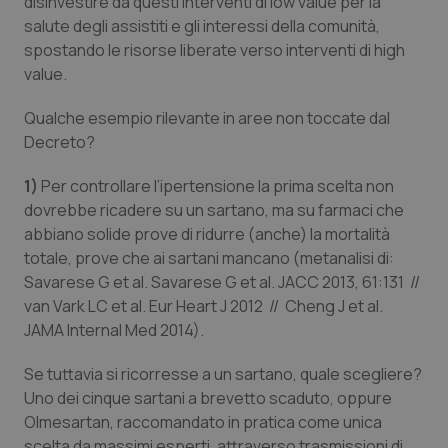
disinvestire da questi interventi di low value per la
Salute orale & impianti
salute degli assistiti e gli interessi della comunità,
spostando le risorse liberate verso interventi di high
value.
Sangue & coagulazione
Qualche esempio rilevante in aree non toccate dal
Tiroide
Decreto?
Tumore al seno
1)
Per controllare l’ipertensione la prima scelta non
dovrebbe ricadere su un sartano, ma su farmaci che
Tumore ovarico
abbiano solide prove di ridurre (anche) la mortalità
totale, prove che ai sartani mancano (metanalisi di:
Savarese G et al. Savarese G et al. JACC 2013, 61:131 //
Tumori del Polmone & Testa Collo
van Vark LC et al. Eur Heart J 2012 // Cheng J et al.
JAMA Internal Med 2014).
Tumori gastrointestinali
Se tuttavia si ricorresse a un sartano, quale scegliere?
Ulcera & Reflusso
Uno dei cinque sartani a brevetto scaduto, oppure
Olmesartan, raccomandato in pratica come unica
Vaccini
scelta da massimi esperti, attraverso trasmissioni di