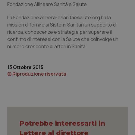
_ga_KM60CM4NPH
.quotidianosanita.it
1 anno
Fondazione Allineare Sanità e Salute
mes
La Fondazione allineraresanitaesalute.org ha la
mission di fornire ai Sistemi Sanitari un supporto di
ricerca, conoscenze e strategie per superare il
conflitto di interessi con la Salute che coinvolge un
numero crescente di attori in Sanità.
Fornitore
/
Nome
Scadenza
Descrizion
Dominio
13 Ottobre 2015
Nome
Fornitore
/
Dominio
Scadenza
Des
© Riproduzione riservata
_ga_0VMQEQKQ1N
.quotidianosanita.it
1 anno 1
Questo
mese
cookie
VISITOR_INFO1_LIVE
5 mesi 4
Que
Google LLC
viene
settimane
imp
.youtube.com
utilizzato
You
da Google
ten
Analytics
pre
per
del
mantener
vid
lo stato
inco
della
può
sessione.
det
vis
Potrebbe interessarti in
web
uti
Lettere al direttore
nuo