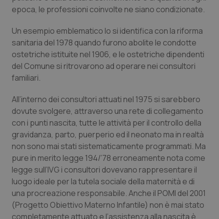
epoca, le professioni coinvolte ne siano condizionate.
Piemonte
HIV
Un esempio emblematico lo si identifica con la riforma
Provincia Autonoma di Bolzano
Infezioni & Febbre
sanitaria del 1978 quando furono abolite le condotte
ostetriche istituite nel 1906, e le ostetriche dipendenti
del Comune si ritrovarono ad operare nei consultori
Provincia Autonoma di Trento
Ipertensione & Scompenso
familiari.
Puglia
Malattie rare
All’interno dei consultori attuati nel 1975 si sarebbero
dovute svolgere, attraverso una rete di collegamento
Sardegna
Malattia di Crohn & Rettocolite Ulcerosa
con i punti nascita, tutte le attività per il controllo della
gravidanza, parto, puerperio ed il neonato ma in realtà
Sicilia
Neuroscienze & patologie neurodegenerative
non sono mai stati sistematicamente programmati. Ma
pure in merito legge 194/’78 erroneamente nota come
Toscana
Obesità
legge sull’IVG i consultori dovevano rappresentare il
luogo ideale per la tutela sociale della maternità e di
una procreazione responsabile. Anche il POMI del 2001
Umbria
Oftalmologia
(Progetto Obiettivo Materno Infantile) non è mai stato
completamente attuato e l’assistenza alla nascita è