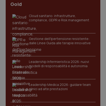
Gold
tracking-sites-ironfish-
www.quotidianosanita.it
4
tracking-enable
settim
2 gior
Cloud sanitario: infrastrutture,
compliance, GDPR e Risk management
tracking-sites-ironfish-
www.quotidianosanita.it
4
session-id
settim
Gestione dell'Ipertensione resistente:
2 gior
dalle Linee Guida alle terapie innovative
Leadership Infermieristica 2026: nuovi
_ga
1 anno
Google LLC
mes
.quotidianosanita.it
modelli di responsabilità e autonomia
Leadership Medica 2026: guidare team
clinici ad alte prestazioni