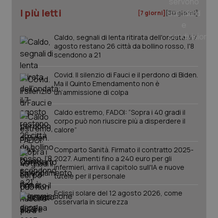
I più letti
[7 giorni]
[30 giorni]
Caldo, segnali di lenta ritirata dell'ondata: il 7
agosto restano 26 città da bollino rosso, l'8
scendono a 21
Covid. Il silenzio di Fauci e il perdono di Biden.
Ma il Quinto Emendamento non è
un’ammissione di colpa
Caldo estremo, FADOI: “Sopra i 40 gradi il
_ga_KM60CM4NPH
.quotidianosanita.it
1 anno
corpo può non riuscire più a disperdere il
mes
calore”
Comparto Sanità. Firmato il contratto 2025-
2027. Aumenti fino a 240 euro per gli
infermieri, arriva il capitolo sull'IA e nuove
tutele per il personale
Eclissi solare del 12 agosto 2026, come
osservarla in sicurezza
Fornitore
/
Nome
Scadenza
Descrizion
Dominio