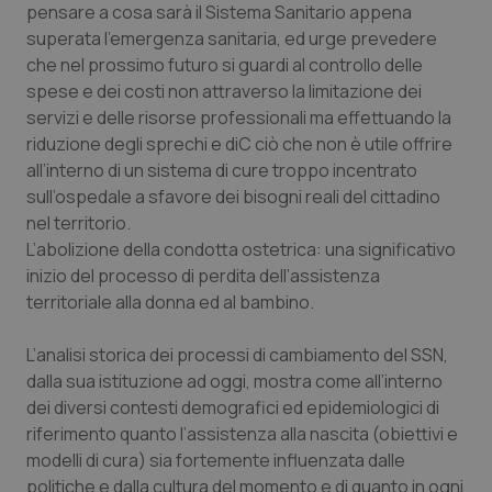
pensare a cosa sarà il Sistema Sanitario appena
Calabria
Asma & BPCO
superata l’emergenza sanitaria, ed urge prevedere
che nel prossimo futuro si guardi al controllo delle
Campania
Car-T
spese e dei costi non attraverso la limitazione dei
servizi e delle risorse professionali ma effettuando la
Emilia-Romagna
Colesterolo & coronaropatie
riduzione degli sprechi e diC ciò che non è utile offrire
all’interno di un sistema di cure troppo incentrato
Friuli Venezia Giulia
Dermatite Atopica
sull’ospedale a sfavore dei bisogni reali del cittadino
nel territorio.
Lazio
Diabete & glucometri
L’abolizione della condotta ostetrica: una significativo
inizio del processo di perdita dell’assistenza
Liguria
Disturbi dell’umore
territoriale alla donna ed al bambino.
L’analisi storica dei processi di cambiamento del SSN,
Lombardia
Dolore
dalla sua istituzione ad oggi, mostra come all’interno
dei diversi contesti demografici ed epidemiologici di
Marche
Donna & Salute
riferimento quanto l’assistenza alla nascita (obiettivi e
modelli di cura) sia fortemente influenzata dalle
Molise
Epatiti
politiche e dalla cultura del momento e di quanto in ogni