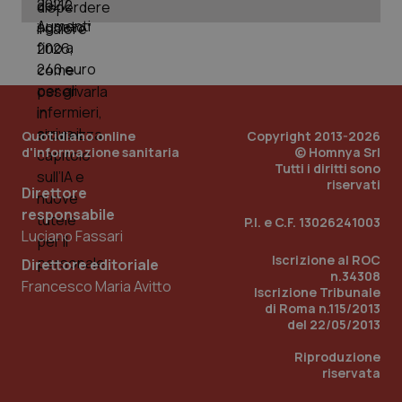
Nome
Fornitore
/
Dominio
Scadenza
Des
_ga_0VMQEQKQ1N
.quotidianosanita.it
1 anno 1
Questo
mese
cookie
VISITOR_INFO1_LIVE
5 mesi 4
Que
Google LLC
viene
settimane
imp
.youtube.com
utilizzato
You
da Google
ten
Analytics
pre
per
del
mantener
vid
lo stato
inco
della
Quotidiano online
Copyright 2013-2026
può
sessione.
det
d'informazione sanitaria
© Homnya Srl
vis
Tutti i diritti sono
web
riservati
uti
Direttore
nuo
ver
responsabile
P.I. e C.F. 13026241003
dell
Luciano Fassari
You
Iscrizione al ROC
__Secure-YNID
.youtube.com
5 mesi 4
Que
Direttore editoriale
settimane
imp
n.34308
Francesco Maria Avitto
You
Iscrizione Tribunale
ten
di Roma n.115/2013
pre
del 22/05/2013
del
vid
inco
Riproduzione
può
riservata
det
vis
web