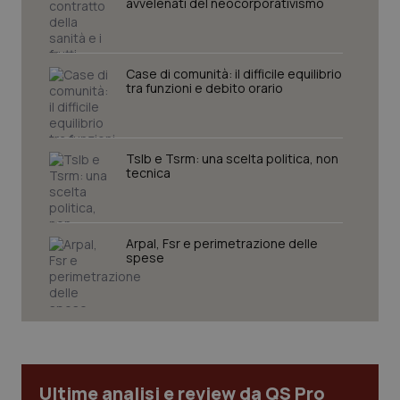
avvelenati del neocorporativismo
Case di comunità: il difficile equilibrio
tra funzioni e debito orario
Tslb e Tsrm: una scelta politica, non
tecnica
CookieScriptConsent
5 mesi
CookieScript
settim
www.quotidianosanita.it
Arpal, Fsr e perimetrazione delle
spese
Ultime analisi e review da QS Pro