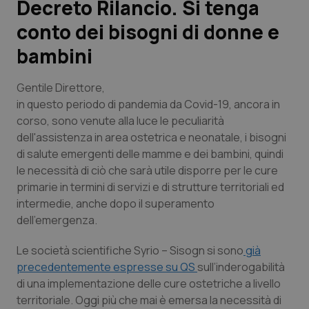
Decreto Rilancio. Si tenga
conto dei bisogni di donne e
Scienza e Farmaci
bambini
Studi e Analisi
Gentile Direttore,
Lettere al direttore
in questo periodo di pandemia da Covid-19, ancora in
corso, sono venute alla luce le peculiarità
dell'assistenza in area ostetrica e neonatale, i bisogni
Edizioni Regionali
di salute emergenti delle mamme e dei bambini, quindi
le necessità di ciò che sarà utile disporre per le cure
QS Pro
primarie in termini di servizi e di strutture territoriali ed
intermedie, anche dopo il superamento
Professionisti Sanitari.AI
dell’emergenza.
Abruzzo
QS Pro Gold
Le società scientifiche Syrio – Sisogn si sono
già
precedentemente espresse su QS
sull’inderogabilità
QS Club
Newsletter
Basilicata
Artrite & artrosi
di una implementazione delle cure ostetriche a livello
territoriale. Oggi più che mai è emersa la necessità di