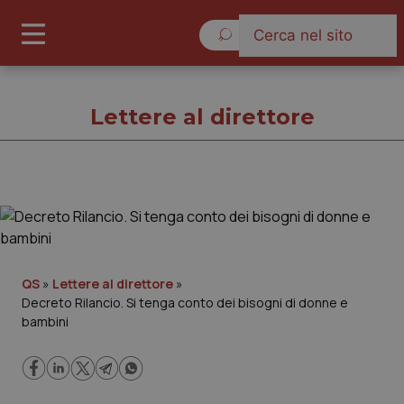
Venerdì 7 Agosto 2026
Lettere al direttore
Lettere al direttore
Cronache
QS
»
Lettere al direttore
»
Decreto Rilancio. Si tenga conto dei bisogni di donne e
Governo e Parlamento
bambini
Regioni e Asl
Lavoro e Professioni