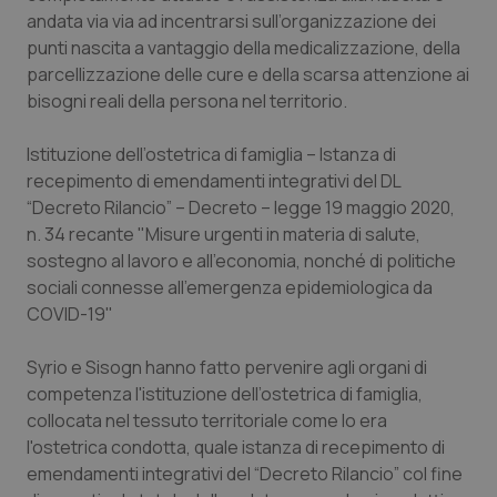
Valle D’Aosta
Oncodermatologia
andata via via ad incentrarsi sull’organizzazione dei
punti nascita a vantaggio della medicalizzazione, della
Veneto
Oncoematologia
parcellizzazione delle cure e della scarsa attenzione ai
bisogni reali della persona nel territorio.
Oncologia & Nutrizione
Istituzione dell’ostetrica di famiglia – Istanza di
Psoriasi & pelle
recepimento di emendamenti integrativi del DL
“Decreto Rilancio” – Decreto – legge 19 maggio 2020,
Quotidiano Cardiologia
n. 34 recante "Misure urgenti in materia di salute,
sostegno al lavoro e all’economia, nonché di politiche
sociali connesse all’emergenza epidemiologica da
Quotidiano Chirurgia
COVID-19"
Quotidiano Oncologia
Syrio e Sisogn hanno fatto pervenire agli organi di
competenza l'istituzione dell’ostetrica di famiglia,
Quotidiano Pediatria
collocata nel tessuto territoriale come lo era
l'ostetrica condotta, quale istanza di recepimento di
Rene & patologie urogenitali
emendamenti integrativi del “Decreto Rilancio” col fine