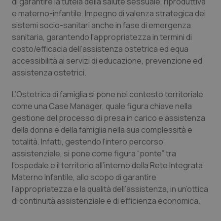
di garantire la tutela della salute sessuale, riproduttiva
Salute orale & impianti
e materno-infantile. Impegno di valenza strategica dei
sistemi socio-sanitari anche in fase di emergenza
Sangue & coagulazione
sanitaria, garantendo l'appropriatezza in termini di
costo/efficacia dell’assistenza ostetrica ed equa
accessibilità ai servizi di educazione, prevenzione ed
Tiroide
assistenza ostetrici.
Tumore al seno
L’Ostetrica di famiglia si pone nel contesto territoriale
come una Case Manager, quale figura chiave nella
Tumore ovarico
gestione del processo di presa in carico e assistenza
della donna e della famiglia nella sua complessità e
Tumori del Polmone & Testa Collo
totalità. Infatti, gestendo l'intero percorso
assistenziale, si pone come figura “ponte” tra
Tumori gastrointestinali
l’ospedale e il territorio all’interno della Rete Integrata
Materno Infantile, allo scopo di garantire
l’appropriatezza e la qualità dell’assistenza, in un’ottica
Ulcera & Reflusso
di continuità assistenziale e di efficienza economica.
Vaccini