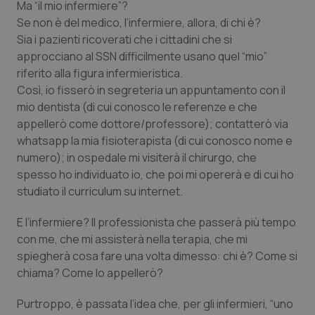
Valle D’Aosta
Oncodermatologia
Ma “il mio infermiere”?
Se non è del medico, l’infermiere, allora, di chi è?
Veneto
Oncoematologia
Sia i pazienti ricoverati che i cittadini che si
approcciano al SSN difficilmente usano quel “mio”
riferito alla figura infermieristica.
Oncologia & Nutrizione
Così, io fisserò in segreteria un appuntamento con il
mio dentista (di cui conosco le referenze e che
Psoriasi & pelle
appellerò come dottore/professore); contatterò via
whatsapp la mia fisioterapista (di cui conosco nome e
Quotidiano Cardiologia
numero); in ospedale mi visiterà il chirurgo, che
spesso ho individuato io, che poi mi opererà e di cui ho
Quotidiano Chirurgia
studiato il curriculum su internet.
Quotidiano Oncologia
E l’infermiere? Il professionista che passerà più tempo
con me, che mi assisterà nella terapia, che mi
spiegherà cosa fare una volta dimesso: chi è? Come si
Quotidiano Pediatria
chiama? Come lo appellerò?
Rene & patologie urogenitali
Purtroppo, è passata l’idea che, per gli infermieri, “uno