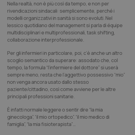
Nella realtà, non è più così da tempo, e non per
Piemonte
HIV
rivendicazioni sindacali: semplicemente, perché i
modelli organizzativi in sanità si sono evoluti. Nel
lessico quotidiano del management si parla di équipe
Provincia Autonoma di Bolzano
Infezioni & Febbre
multidisciplinari e multiprofessionali, task shifting,
collaborazione interprofessionale.
Provincia Autonoma di Trento
Ipertensione & Scompenso
Per gli infermieri in particolare, poi, c’è anche un altro
Puglia
Malattie rare
scoglio semantico da superare: assodato che, col
tempo, la formula “l’infermiere del dottore” si userà
Sardegna
Malattia di Crohn & Rettocolite Ulcerosa
sempre meno, resta che l’aggettivo possessivo “mio”
non venga ancora usato dallo stesso
Sicilia
Neuroscienze & patologie neurodegenerative
paziente/cittadino, così come avviene per le altre
principali professioni sanitarie.
Toscana
Obesità
È infatti normale leggere o sentir dire “la mia
ginecologa”, “il mio ortopedico”, “il mio medico di
Umbria
Oftalmologia
famiglia”, “la mia fisioterapista”…