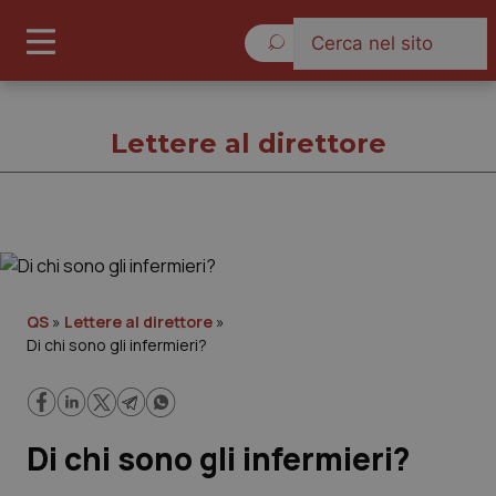
Sabato 8 Agosto 2026
Lettere al direttore
Lettere al direttore
Cronache
QS
»
Lettere al direttore
»
Di chi sono gli infermieri?
Governo e Parlamento
Regioni e Asl
Di chi sono gli infermieri?
Lavoro e Professioni