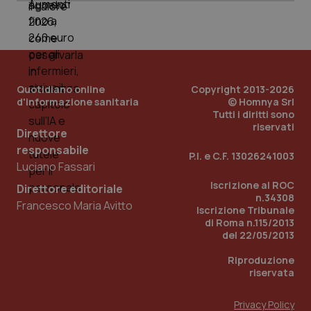
_ga_0VMQEQKQ1N
.quotidianosanita.it
1 anno 1
Questo
mese
cookie
VISITOR_INFO1_LIVE
5 mesi 4
Que
Google LLC
viene
settimane
imp
.youtube.com
utilizzato
You
da Google
ten
Analytics
pre
per
del
mantener
vid
lo stato
inco
Quotidiano online
Copyright 2013-2026
della
può
d'informazione sanitaria
© Homnya Srl
sessione.
det
Tutti i diritti sono
vis
riservati
web
Direttore
uti
nuo
responsabile
P.I. e C.F. 13026241003
ver
Luciano Fassari
dell
You
Iscrizione al ROC
Direttore editoriale
__Secure-YNID
.youtube.com
5 mesi 4
Que
n.34308
Francesco Maria Avitto
settimane
imp
Iscrizione Tribunale
You
di Roma n.115/2013
ten
pre
del 22/05/2013
del
vid
Riproduzione
inco
riservata
può
det
vis
web
Privacy Policy
uti