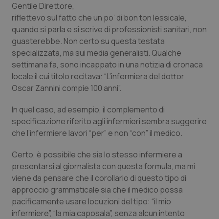
Gentile Direttore,
riflettevo sul fatto che un po’ di bon ton lessicale,
Scienza e Farmaci
quando si parla e si scrive di professionisti sanitari, non
guasterebbe. Non certo su questa testata
Studi e Analisi
specializzata, ma sui media generalisti. Qualche
settimana fa, sono incappato in una notizia di cronaca
Lettere al direttore
locale il cui titolo recitava: “L’infermiera del dottor
Oscar Zannini compie 100 anni”.
Edizioni Regionali
In quel caso, ad esempio, il complemento di
specificazione riferito agli infermieri sembra suggerire
QS Pro
che l’infermiere lavori “per” e non “con” il medico.
Professionisti Sanitari.AI
Certo, è possibile che sia lo stesso infermiere a
presentarsi al giornalista con questa formula, ma mi
Abruzzo
QS Pro Gold
viene da pensare che il corollario di questo tipo di
approccio grammaticale sia che il medico possa
QS Club
Newsletter
Basilicata
Artrite & artrosi
pacificamente usare locuzioni del tipo: “il mio
infermiere”, “la mia caposala”, senza alcun intento