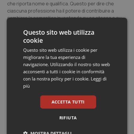
che riporta nome e qualifica. Questo per dire che
ciascuna professione ha il potere di contribuire a
cambiare la semantica investendo su se stessa e su
modelli organizzativi sempre più personalizzati.
Questo sito web utilizza
Magari è lecito pensare che qualcosa cambierà con
l’istituzione (e la diffusione) dell’Infermiere di famiglia e
cookie
Comunità (IFeC) che avrebbe piena riconoscibilità
Questo sito web utilizza i cookie per
sociale e professionale sul territorio di competenza.
migliorare la tua esperienza di
Io cittadino avrei ben impresso nella mia “cassetta
navigazione. Utilizzando il nostro sito web
degli attrezzi” sociosanitaria anche il nome del “mio
acconsenti a tutti i cookie in conformità
infermiere”, oltre a quelli già arcinoti del mio medico di
con la nostra policy per i cookie.
Leggi di
famiglia e del mio dentista.
più
Rendere attrattiva una professione passa anche
ACCETTA TUTTI
attraverso segnali di crescita ed evoluzione culturale
della società al cui è al servizio.
Di chi sono dunque gli infermieri?
RIFIUTA
Di tutti noi: sono un patrimonio dell’intera comunità.
MOSTRA DETTAGLI