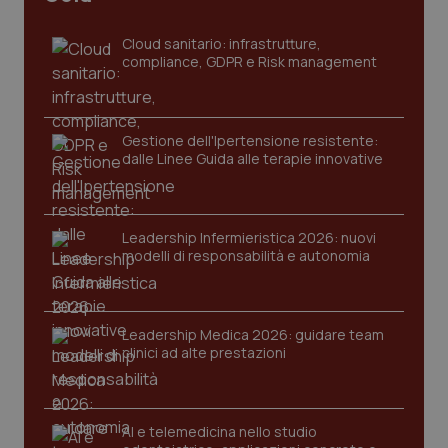
tracking-sites-ironfish-
www.quotidianosanita.it
4
tracking-enable
settim
Cloud sanitario: infrastrutture,
2 gior
compliance, GDPR e Risk management
tracking-sites-ironfish-
www.quotidianosanita.it
4
Gestione dell'Ipertensione resistente:
session-id
settim
dalle Linee Guida alle terapie innovative
2 gior
Leadership Infermieristica 2026: nuovi
_ga
1 anno
Google LLC
modelli di responsabilità e autonomia
mes
.quotidianosanita.it
Leadership Medica 2026: guidare team
clinici ad alte prestazioni
AI e telemedicina nello studio