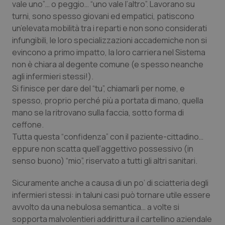
vale uno”… o peggio… “uno vale l’altro”. Lavorano su
Salute orale & impianti
turni, sono spesso giovani ed empatici, patiscono
un’elevata mobilità tra i reparti e non sono considerati
Sangue & coagulazione
infungibili, le loro specializzazioni accademiche non si
evincono a primo impatto, la loro carriera nel Sistema
Tiroide
non è chiara al degente comune (e spesso neanche
agli infermieri stessi!).
Si finisce per dare del “tu”, chiamarli per nome, e
Tumore al seno
spesso, proprio perché più a portata di mano, quella
mano se la ritrovano sulla faccia, sotto forma di
Tumore ovarico
ceffone.
Tutta questa “confidenza” con il paziente-cittadino…
Tumori del Polmone & Testa Collo
eppure non scatta quell’aggettivo possessivo (in
senso buono) “mio”, riservato a tutti gli altri sanitari.
Tumori gastrointestinali
Sicuramente anche a causa di un po’ di sciatteria degli
Ulcera & Reflusso
infermieri stessi: in taluni casi può tornare utile essere
avvolto da una nebulosa semantica… a volte si
sopporta malvolentieri addirittura il cartellino aziendale
Vaccini