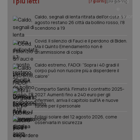
I più letti
[7 giorni]
[30 giorni]
Caldo, segnali di lenta ritirata dell'ondata: il 7
agosto restano 26 città da bollino rosso, l'8
scendono a 19
Covid. Il silenzio di Fauci e il perdono di Biden.
Ma il Quinto Emendamento non è
un’ammissione di colpa
Caldo estremo, FADOI: “Sopra i 40 gradi il
_ga_KM60CM4NPH
.quotidianosanita.it
1 anno
corpo può non riuscire più a disperdere il
mes
calore”
Comparto Sanità. Firmato il contratto 2025-
2027. Aumenti fino a 240 euro per gli
infermieri, arriva il capitolo sull'IA e nuove
tutele per il personale
Eclissi solare del 12 agosto 2026, come
osservarla in sicurezza
Fornitore
/
Nome
Scadenza
Descrizion
Dominio
Nome
Fornitore
/
Dominio
Scadenza
Des