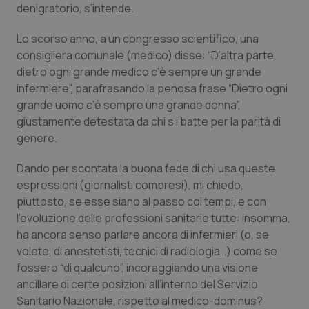
denigratorio, s’intende.
Calabria
Asma & BPCO
Lo scorso anno, a un congresso scientifico, una
Campania
Car-T
consigliera comunale (medico) disse: “D’altra parte,
dietro ogni grande medico c’è sempre un grande
Emilia-Romagna
Colesterolo & coronaropatie
infermiere”, parafrasando la penosa frase “Dietro ogni
grande uomo c’è sempre una grande donna”,
Friuli Venezia Giulia
Dermatite Atopica
giustamente detestata da chi s i batte per la parità di
genere.
Lazio
Diabete & glucometri
Dando per scontata la buona fede di chi usa queste
espressioni (giornalisti compresi), mi chiedo,
Liguria
Disturbi dell’umore
piuttosto, se esse siano al passo coi tempi, e con
l’evoluzione delle professioni sanitarie tutte: insomma,
Lombardia
Dolore
ha ancora senso parlare ancora di infermieri (o, se
volete, di anestetisti, tecnici di radiologia…) come se
Marche
Donna & Salute
fossero “di qualcuno”, incoraggiando una visione
ancillare di certe posizioni all’interno del Servizio
Molise
Epatiti
Sanitario Nazionale, rispetto al medico-dominus?