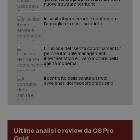
nuove strutture territoriali.
In sanità il vero errore è confondere
l’uguaglianza con l’indistinto
L’illusione del “senza coordinamento”:
perché il middle management
infermieristico è il vero motore della
sanità moderna
CookieScriptConsent
5 mesi
CookieScript
settim
www.quotidianosanita.it
Il contratto della sanità e i frutti
avvelenati del neocorporativismo
Ultime analisi e review da QS Pro
Gold