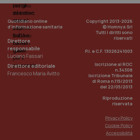
Quotidiano online
Copyright 2013-2026
d'informazione sanitaria
© Homnya Srl
Tutti i diritti sono
riservati
Direttore
responsabile
Fornitore
/
P.I. e C.F. 13026241003
Nome
Scadenza
Descrizion
Dominio
Luciano Fassari
Nome
Fornitore
/
Dominio
Scadenza
Des
Iscrizione al ROC
_ga_0VMQEQKQ1N
.quotidianosanita.it
1 anno 1
Questo
Direttore editoriale
mese
cookie
VISITOR_INFO1_LIVE
5 mesi 4
Que
Google LLC
n.34308
Francesco Maria Avitto
viene
settimane
imp
.youtube.com
Iscrizione Tribunale
utilizzato
You
di Roma n.115/2013
da Google
ten
Analytics
del 22/05/2013
pre
per
del
mantener
vid
Riproduzione
lo stato
inco
riservata
della
può
sessione.
det
vis
web
Privacy Policy
uti
Cookie Policy
nuo
ver
Accessibilità
dell
You