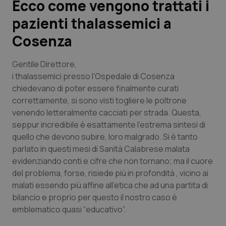
Ecco come vengono trattati i
pazienti thalassemici a
Scienza e Farmaci
Cosenza
Studi e Analisi
Gentile Direttore,
Lettere al direttore
i
thalassemici presso l’Ospedale di Cosenza
chiedevano di poter essere finalmente curati
correttamente, si sono visti togliere le poltrone
Edizioni Regionali
venendo letteralmente cacciati per strada. Questa,
seppur incredibile è esattamente l’estrema sintesi di
QS Pro
quello che devono subire, loro malgrado. Si è tanto
parlato in questi mesi di Sanità Calabrese malata
Professionisti Sanitari.AI
evidenziando conti e cifre che non tornano; ma il cuore
del problema, forse, risiede più in profondità , vicino ai
Abruzzo
QS Pro Gold
malati essendo più affine all’etica che ad una partita di
bilancio e proprio per questo il nostro caso è
QS Club
Newsletter
Basilicata
Artrite & artrosi
emblematico quasi “educativo”.