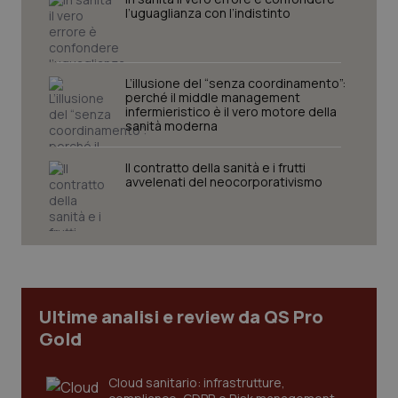
protette del sito. Il sito web non è in grado di
l’uguaglianza con l’indistinto
funzionare correttamente senza questi cookie.
Nome
Fornitore
/
Dominio
Scaden
VISITOR_PRIVACY_METADATA
5 mesi
YouTube
L’illusione del “senza coordinamento”:
settim
.youtube.com
perché il middle management
infermieristico è il vero motore della
sanità moderna
Il contratto della sanità e i frutti
avvelenati del neocorporativismo
Ultime analisi e review da QS Pro
Gold
CookieScriptConsent
5 mesi
CookieScript
settim
www.quotidianosanita.it
Cloud sanitario: infrastrutture,