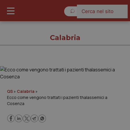
Domenica 9 Agosto 2026
Calabria
Calabria
Cronache
QS
»
Calabria
»
Ecco come vengono trattati i pazienti thalassemici a
Governo e Parlamento
Cosenza
Regioni e Asl
Lavoro e Professioni