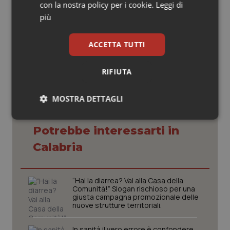
con la nostra policy per i cookie.
Leggi di
più
06 Settembre 2019
ACCETTA TUTTI
© Riproduzione riservata
RIFIUTA
MOSTRA DETTAGLI
Necessari
Statistici
Marketing
Potrebbe interessarti in
Calabria
“Hai la diarrea? Vai alla Casa della
Comunità!” Slogan rischioso per una
Necessari
Statistici
Marketing
giusta campagna promozionale delle
nuove strutture territoriali.
I cookie necessari contribuiscono a rendere fruibile il
sito web abilitandone funzionalità di base quali la
navigazione sulle pagine e l'accesso alle aree
In sanità il vero errore è confondere