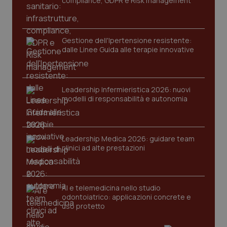
compliance, GDPR e Risk management
Gestione dell'Ipertensione resistente:
dalle Linee Guida alle terapie innovative
Leadership Infermieristica 2026: nuovi
modelli di responsabilità e autonomia
tracking-sites-ironfish-
www.quotidianosanita.it
4
tracking-enable
settim
2 gior
Leadership Medica 2026: guidare team
clinici ad alte prestazioni
tracking-sites-ironfish-
www.quotidianosanita.it
4
session-id
settim
2 gior
AI e telemedicina nello studio
odontoiatrico: applicazioni concrete e
uso protetto
_ga
1 anno
Google LLC