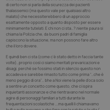
Valle D’Aosta
Oncodermatologia
di certo non si parla della sicurezza dei pazienti
thalassemici (ma questo vale per qualsiasi altro
Veneto
Oncoematologia
malato) che necessiterebbero di un approccio
esattamente opposto a quanto disposto per essere
Oncologia & Nutrizione
minimamente tutelati. E chi non ci sta…?.niente paura si
chiama la Polizia che, da buoni padri di famiglia
Psoriasi & pelle
capiscono la situazione, ma non possono fare altro
che il loro dovere.
Quotidiano Cardiologia
E quindi ben ci sta (come c’è stato detto in faccia tante
volte)…proprio così ci siamo meritati prevaricazioni e
Quotidiano Chirurgia
disagi, perchè se fossimo stati in silenzio questo non
accadeva e sarebbe rimasto tutto come prima “…che è
Quotidiano Oncologia
meno peggio di ora”… bhe a Noi viene la pelle d’oca solo
a sentire un concetto come questo, che ci ispira
Quotidiano Pediatria
inquietanti assonanze e che rientravano nel normale
agire di personaggi familiari a tutti durante le
Rene & patologie urogenitali
frequentazioni scolastiche ….ma quelli li chiamavamo
bulli e nulla avevano a che fare con la salute e la vita (