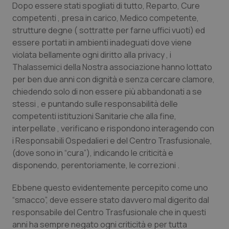
Dopo essere stati spogliati di tutto, Reparto, Cure
Calabria
Asma & BPCO
competenti , presa in carico, Medico competente,
strutture degne ( sottratte per farne uffici vuoti) ed
Campania
Car-T
essere portati in ambienti inadeguati dove viene
violata bellamente ogni diritto alla privacy , i
Emilia-Romagna
Colesterolo & coronaropatie
Thalassemici della Nostra associazione hanno lottato
per ben due anni con dignità e senza cercare clamore,
Friuli Venezia Giulia
Dermatite Atopica
chiedendo solo di non essere più abbandonati a se
stessi , e puntando sulle responsabilità delle
Lazio
Diabete & glucometri
competenti istituzioni Sanitarie che alla fine,
interpellate , verificano e rispondono interagendo con
Liguria
Disturbi dell’umore
i Responsabili Ospedalieri e del Centro Trasfusionale,
(dove sono in “cura”), indicando le criticità e
disponendo, perentoriamente, le correzioni .
Lombardia
Dolore
Ebbene questo evidentemente percepito come uno
Marche
Donna & Salute
“smacco”, deve essere stato davvero mal digerito dal
responsabile del Centro Trasfusionale che in questi
Molise
Epatiti
anni ha sempre negato ogni criticità e per tutta