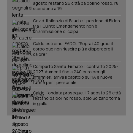
agosto restano 26 città da bollino rosso, l'8
scendono a 19
PHPSESSID
Sessio
PHP.net
www.quotidianosanita.it
Covid. Il silenzio di Fauci e il perdono di Biden.
Ma il Quinto Emendamento non è
un’ammissione di colpa
Caldo estremo, FADOI: “Sopra i 40 gradi il
corpo può non riuscire più a disperdere il
calore”
Comparto Sanità. Firmato il contratto 2025-
2027. Aumenti fino a 240 euro per gli
infermieri, arriva il capitolo sull'IA e nuove
tutele per il personale
Caldo, l’ondata prosegue. Il 7 agosto 26 città
restano da bollino rosso, solo Bolzano torna
in giallo
_ga_KM60CM4NPH
.quotidianosanita.it
1 anno
mes