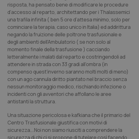
risposta, ha pensato bene di modificare le procedure
Piemonte
HIV
d’accesso al reparto, architettando per i Thalassemici
una trafila infinita ( ben 5 ore d’attesa minimo, solo per
Provincia Autonoma di Bolzano
Infezioni & Febbre
cominciare la terapia, caso unico in Italia) ed addirittura
negando la fruizione delle poltrone trasfusionale e
degli ambienti dell’Ambulatorio ( se non solo al
Provincia Autonoma di Trento
Ipertensione & Scompenso
momento finale della trasfusione ) cacciando
letteralmente i malati dal reparto e costringendoli ad
Puglia
Malattie rare
attendere in strada con 33 gradi all’ombra (in
compenso quest’inverno saranno molti molti di meno)
Sardegna
Malattia di Crohn & Rettocolite Ulcerosa
con un ago cannula diritto piantato nel braccio senza
nessun monitoraggio medico, rischiando infezione o
Sicilia
Neuroscienze & patologie neurodegenerative
incidenti con gli avventori che affollano le aree
antistanti la struttura.
Toscana
Obesità
Una situazione pericolosa e kafkiana che il primario del
Centro Trasfusionale giustifica con motivi di
Umbria
Oftalmologia
sicurezza….Noi non siamo riusciti a comprendere la
sicurezza di chi ci si propone di tutelare così facendo ,