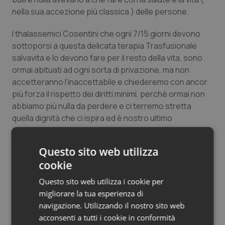
Salute orale & impianti
nella sua accezione più classica ) delle persone.
I thalassemici Cosentini che ogni 7/15 giorni devono
Sangue & coagulazione
sottoporsi a questa delicata terapia Trasfusionale
salvavita e lo devono fare per il resto della vita, sono
Tiroide
ormai abituati ad ogni sorta di privazione, ma non
accetteranno l’inaccettabile e chiederemo con ancor
Tumore al seno
più forza il rispetto dei diritti minimi, perchè ormai non
abbiamo più nulla da perdere e ci terremo stretta
Tumore ovarico
quella dignità che ci ispira ed è nostro ultimo
patrimonio.
Tumori del Polmone & Testa Collo
Questo sito web utilizza
Angiolina Branca
cookie
Daniele Luzzi
Tumori gastrointestinali
Roberto Pasqua
Questo sito web utilizza i cookie per
G.B. Lo Curzio
migliorare la tua esperienza di
Ulcera & Reflusso
Caterina Amendola
navigazione. Utilizzando il nostro sito web
Consiglio Direttivo ATCs, Associazione thalassemici
acconsenti a tutti i cookie in conformità
Vaccini
Cosenza