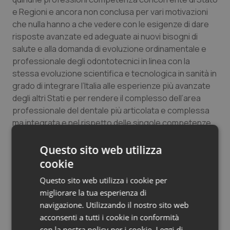
Salute orale & impianti
e Regioni e ancora non conclusa per vari motivazioni
che nulla hanno a che vedere con le esigenze di dare
risposte avanzate ed adeguate ai nuovi bisogni di
Sangue & coagulazione
salute e alla domanda di evoluzione ordinamentale e
professionale degli odontotecnici in linea con la
Tiroide
stessa evoluzione scientifica e tecnologica in sanità in
grado di integrare l’Italia alle esperienze più avanzate
Tumore al seno
degli altri Stati e per rendere il complesso dell’area
professionale del dentale più articolata e complessa
Tumore ovarico
ma integrata e nel rispetto delle singole competenze.
Tumori del Polmone & Testa Collo
Saverio Proia
Questo sito web utilizza
Ivan Pintus
cookie
Presidente CONFARTIGIANATO ODONTOTECNICI
Tumori gastrointestinali
Questo sito web utilizza i cookie per
Luigi Benvegnù
migliorare la tua esperienza di
CIIOD-FISAPI
Ulcera & Reflusso
navigazione. Utilizzando il nostro sito web
Miche Di Maio
acconsenti a tutti i cookie in conformità
Presidente ANTLO CONFCOMMERCIO
Vaccini
con la nostra policy per i cookie.
Leggi di