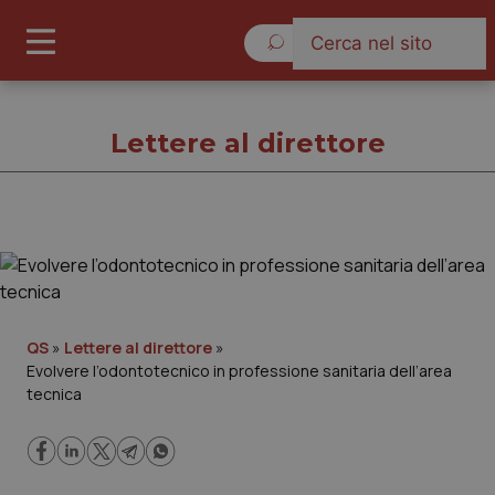
Sabato 8 Agosto 2026
Lettere al direttore
Lettere al direttore
Cronache
QS
»
Lettere al direttore
»
Evolvere l’odontotecnico in professione sanitaria dell’area
Governo e Parlamento
tecnica
Regioni e Asl
Lavoro e Professioni