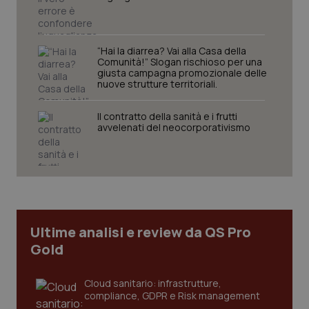
protette del sito. Il sito web non è in grado di
funzionare correttamente senza questi cookie.
Nome
Fornitore
/
Dominio
Scaden
“Hai la diarrea? Vai alla Casa della
VISITOR_PRIVACY_METADATA
5 mesi
YouTube
Comunità!” Slogan rischioso per una
settim
.youtube.com
giusta campagna promozionale delle
nuove strutture territoriali.
Il contratto della sanità e i frutti
avvelenati del neocorporativismo
Ultime analisi e review da QS Pro
Gold
CookieScriptConsent
5 mesi
CookieScript
Cloud sanitario: infrastrutture,
settim
www.quotidianosanita.it
compliance, GDPR e Risk management