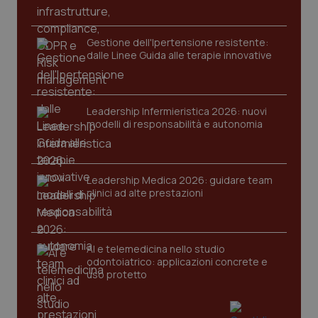
Gestione dell'Ipertensione resistente:
dalle Linee Guida alle terapie innovative
Leadership Infermieristica 2026: nuovi
modelli di responsabilità e autonomia
tracking-sites-ironfish-
www.quotidianosanita.it
4
tracking-enable
settim
2 gior
Leadership Medica 2026: guidare team
clinici ad alte prestazioni
tracking-sites-ironfish-
www.quotidianosanita.it
4
session-id
settim
2 gior
AI e telemedicina nello studio
odontoiatrico: applicazioni concrete e
uso protetto
_ga
1 anno
Google LLC
mes
.quotidianosanita.it