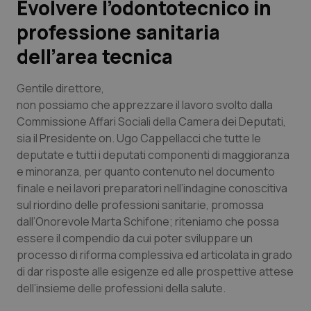
Evolvere l’odontotecnico in
professione sanitaria
Scienza e Farmaci
dell’area tecnica
Studi e Analisi
Gentile direttore
,
Lettere al direttore
non possiamo che apprezzare il lavoro svolto dalla
Commissione Affari Sociali della Camera dei Deputati,
sia il Presidente on. Ugo Cappellacci che tutte le
Edizioni Regionali
deputate e tutti i deputati componenti di maggioranza
e minoranza, per quanto contenuto nel documento
QS Pro
finale e nei lavori preparatori nell’indagine conoscitiva
sul riordino delle professioni sanitarie, promossa
Professionisti Sanitari.AI
dall’Onorevole Marta Schifone; riteniamo che possa
essere il compendio da cui poter sviluppare un
Abruzzo
QS Pro Gold
processo di riforma complessiva ed articolata in grado
di dar risposte alle esigenze ed alle prospettive attese
QS Club
Newsletter
Basilicata
Artrite & artrosi
dell’insieme delle professioni della salute.