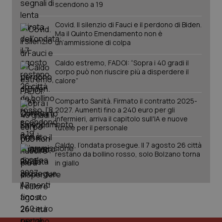
scendono a 19
PHPSESSID
Sessio
PHP.net
Covid. Il silenzio di Fauci e il perdono di Biden.
www.quotidianosanita.it
Ma il Quinto Emendamento non è
un’ammissione di colpa
Caldo estremo, FADOI: “Sopra i 40 gradi il
corpo può non riuscire più a disperdere il
calore”
Comparto Sanità. Firmato il contratto 2025-
2027. Aumenti fino a 240 euro per gli
infermieri, arriva il capitolo sull'IA e nuove
tutele per il personale
Caldo, l’ondata prosegue. Il 7 agosto 26 città
restano da bollino rosso, solo Bolzano torna
in giallo
_ga_KM60CM4NPH
.quotidianosanita.it
1 anno
mes