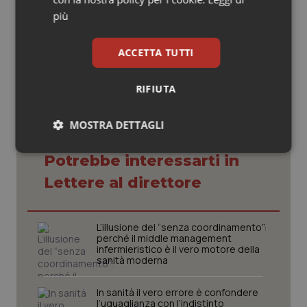
più
23 Aprile 2025
© Riproduzione riservata
ACCETTA TUTTI
RIFIUTA
MOSTRA DETTAGLI
Necessari
Statistici
Marketing
Potrebbe interessarti in
Lettere al direttore
L’illusione del “senza coordinamento”:
perché il middle management
infermieristico è il vero motore della
Necessari
Statistici
Marketing
sanità moderna
I cookie necessari contribuiscono a rendere fruibile il
sito web abilitandone funzionalità di base quali la
In sanità il vero errore è confondere
navigazione sulle pagine e l'accesso alle aree
l’uguaglianza con l’indistinto