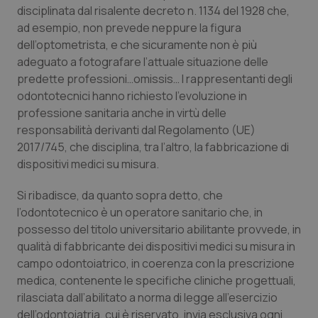
disciplinata dal risalente decreto n. 1134 del 1928 che,
Piemonte
HIV
ad esempio, non prevede neppure la figura
dell’optometrista, e che sicuramente non è più
Provincia Autonoma di Bolzano
Infezioni & Febbre
adeguato a fotografare l’attuale situazione delle
predette professioni…omissis… I rappresentanti degli
odontotecnici hanno richiesto l’evoluzione in
Provincia Autonoma di Trento
Ipertensione & Scompenso
professione sanitaria anche in virtù delle
responsabilità derivanti dal Regolamento (UE)
Puglia
Malattie rare
2017/745, che disciplina, tra l’altro, la fabbricazione di
dispositivi medici su misura.
Sardegna
Malattia di Crohn & Rettocolite Ulcerosa
Si ribadisce, da quanto sopra detto, che
Sicilia
Neuroscienze & patologie neurodegenerative
l’odontotecnico è un operatore sanitario che, in
possesso del titolo universitario abilitante provvede, in
Toscana
Obesità
qualità di fabbricante dei dispositivi medici su misura in
campo odontoiatrico, in coerenza con la prescrizione
medica, contenente le specifiche cliniche progettuali,
Umbria
Oftalmologia
rilasciata dall’abilitato a norma di legge all’esercizio
dell’odontoiatria, cui è riservato, invia esclusiva ogni