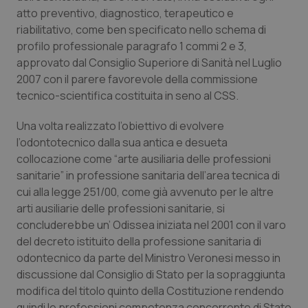
Valle D’Aosta
Oncodermatologia
atto preventivo, diagnostico, terapeutico e
riabilitativo, come ben specificato nello schema di
Veneto
Oncoematologia
profilo professionale paragrafo 1 commi 2 e 3,
approvato dal Consiglio Superiore di Sanità nel Luglio
Oncologia & Nutrizione
2007 con il parere favorevole della commissione
tecnico-scientifica costituita in seno al CSS.
Psoriasi & pelle
Una volta realizzato l’obiettivo di evolvere
l’odontotecnico dalla sua antica e desueta
Quotidiano Cardiologia
collocazione come “arte ausiliaria delle professioni
sanitarie” in professione sanitaria dell’area tecnica di
Quotidiano Chirurgia
cui alla legge 251/00, come già avvenuto per le altre
arti ausiliarie delle professioni sanitarie, si
Quotidiano Oncologia
concluderebbe un’ Odissea iniziata nel 2001 con il varo
del decreto istituito della professione sanitaria di
Quotidiano Pediatria
odontecnico da parte del Ministro Veronesi messo in
discussione dal Consiglio di Stato per la sopraggiunta
Rene & patologie urogenitali
modifica del titolo quinto della Costituzione rendendo
quindi le professioni competenza concorrente di Stato