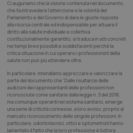
Ci auguriamo che la visione contenuta nel documento,
Calabria
Asma & BPCO
che fa intravedere l’attenzione e la volontà del
Parlamento e del Governo di dare le giuste risposte
Campania
Car-T
alla risorsa centrale ed indispensabile per attuare il
diritto alla salute individuale e collettiva
Emilia-Romagna
Colesterolo & coronaropatie
costituzionalmente garantito, si traduca in atti concreti
nei tempi brevi possibili e soddisfacenti perché la
Friuli Venezia Giulia
Dermatite Atopica
critica situazione in cui operano i professionisti della
salute non può più attendere oltre.
Lazio
Diabete & glucometri
In particolare, intendiamo apprezzare e valorizzare la
parte del documento che “Dalle risultanze delle
Liguria
Disturbi dell’umore
audizioni dei rappresentanti delle professioni non
riconosciute come sanitarie dalla legge n. 3 del 2018,
Lombardia
Dolore
ma comunque operanti nel sistema sanitario, emerge
una serie di criticità connesse, a loro avviso, proprio al
Marche
Donna & Salute
mancato riconoscimento delle singole professioni. In
particolare, odontotecnici, ottici e optometristi hanno
Molise
Epatiti
lamentato il fatto che la loro professione è tuttora