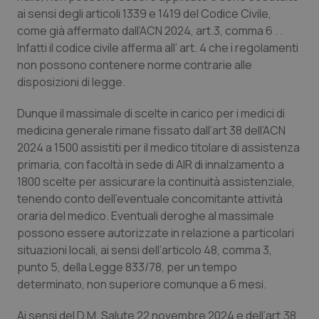
Valle D’Aosta
Oncodermatologia
ai sensi degli articoli 1339 e 1419 del Codice Civile,
come già affermato dall’ACN 2024, art.3, comma 6 . .
Veneto
Oncoematologia
Infatti il codice civile afferma all’ art. 4 che i regolamenti
non possono contenere norme contrarie alle
Oncologia & Nutrizione
disposizioni di legge.
Psoriasi & pelle
Dunque il massimale di scelte in carico per i medici di
medicina generale rimane fissato dall’art 38 dell’ACN
2024 a 1500 assistiti per il medico titolare di assistenza
Quotidiano Cardiologia
primaria, con facoltà in sede di AIR di innalzamento a
1800 scelte per assicurare la continuità assistenziale,
Quotidiano Chirurgia
tenendo conto dell’eventuale concomitante attività
oraria del medico. Eventuali deroghe al massimale
Quotidiano Oncologia
possono essere autorizzate in relazione a particolari
situazioni locali, ai sensi dell’articolo 48, comma 3,
Quotidiano Pediatria
punto 5, della Legge 833/78, per un tempo
determinato, non superiore comunque a 6 mesi.
Rene & patologie urogenitali
Ai sensi del D,M. Salute 22 novembre 2024 e dell’art.38