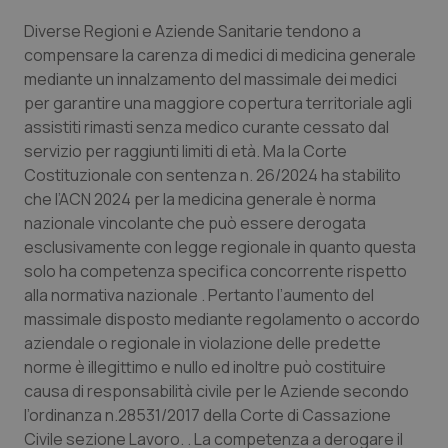
Calabria
Asma & BPCO
Diverse Regioni e Aziende Sanitarie tendono a
compensare la carenza di medici di medicina generale
Campania
Car-T
mediante un innalzamento del massimale dei medici
per garantire una maggiore copertura territoriale agli
Emilia-Romagna
Colesterolo & coronaropatie
assistiti rimasti senza medico curante cessato dal
servizio per raggiunti limiti di età. Ma la Corte
Friuli Venezia Giulia
Dermatite Atopica
Costituzionale con sentenza n. 26/2024 ha stabilito
che l’ACN 2024 per la medicina generale è norma
Lazio
Diabete & glucometri
nazionale vincolante che può essere derogata
esclusivamente con legge regionale in quanto questa
solo ha competenza specifica concorrente rispetto
Liguria
Disturbi dell’umore
alla normativa nazionale . Pertanto l’aumento del
massimale disposto mediante regolamento o accordo
Lombardia
Dolore
aziendale o regionale in violazione delle predette
norme è illegittimo e nullo ed inoltre può costituire
Marche
Donna & Salute
causa di responsabilità civile per le Aziende secondo
l’ordinanza n.28531/2017 della Corte di Cassazione
Molise
Epatiti
Civile sezione Lavoro. . La competenza a derogare il