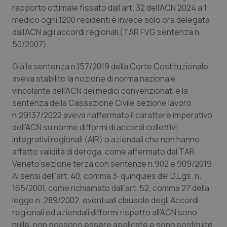
rapporto ottimale fissato dall’art. 32 dell’ACN 2024 a 1
Piemonte
HIV
medico ogni 1200 residenti è invece solo ora delegata
dall’ACN agli accordi regionali (TAR FVG sentenza n
Provincia Autonoma di Bolzano
Infezioni & Febbre
50/2007).
Già la sentenza n.157/2019 della Corte Costituzionale
Provincia Autonoma di Trento
Ipertensione & Scompenso
aveva stabilito la nozione di norma nazionale
vincolante dell’ACN dei medici convenzionati e la
Puglia
Malattie rare
sentenza della Cassazione Civile sezione lavoro
n.29137/2022 aveva riaffermato il carattere imperativo
Sardegna
Malattia di Crohn & Rettocolite Ulcerosa
dell’ACN su norme difformi di accordi collettivi
integrativi regionali (AIR) o aziendali che non hanno
Sicilia
Neuroscienze & patologie neurodegenerative
affatto validità di deroga, come affermato dal TAR
Veneto sezione terza con sentenze n.902 e 909/2019.
Toscana
Obesità
Ai sensi dell’art. 40, comma 3-quinquies del D.Lgs. n.
165/2001, come richiamato dall’art. 52, comma 27 della
legge n. 289/2002, eventuali clausole degli Accordi
Umbria
Oftalmologia
regionali ed aziendali difformi rispetto all’ACN sono
nulle, non possono essere applicate e sono sostituite