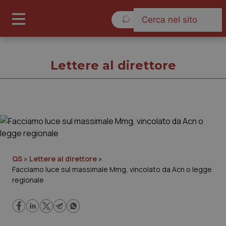
Sabato 8 Agosto 2026
Lettere al direttore
Lettere al direttore
Cronache
QS
»
Lettere al direttore
»
Facciamo luce sul massimale Mmg, vincolato da Acn o legge
Governo e Parlamento
regionale
Regioni e Asl
Lavoro e Professioni