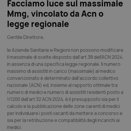
Facciamo luce sul massimale
Mmg, vincolato da Acn o
Scienza e Farmaci
legge regionale
Studi e Analisi
Gentile Direttore,
Lettere al direttore
le Aziende Sanitarie e Regioni non possono modificare
il massimale di scelte disposto dall’art.38 dell’ACN 2024,
Edizioni Regionali
in assenza di una specifica legge regionale. Il numero
massimo di assistiti in carico (massimale) al medico
QS Pro
convenzionato è determinato dall’accordo collettivo
nazionale (ACN) ed, insieme al rapporto ottimale tra
Professionisti Sanitari.AI
numero di medici e numero di assistiti residenti posto a
1/1200 dall’art 32 ACN 2024, è il presupposto sia per il
Abruzzo
QS Pro Gold
calcolo e la pubblicazione delle zone carenti di medici
per individuare i posti vacanti da mettere a concorso e
QS Club
Newsletter
Basilicata
Artrite & artrosi
sia per la retribuzione e compatibilità degli incarichi ai
medici.