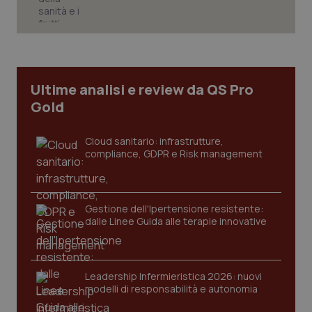
tracking-sites-ironfish-
www.quotidianosanita.it
4
tracking-enable
settim
Ultime analisi e review da QS Pro
2 gior
Gold
Cloud sanitario: infrastrutture,
tracking-sites-ironfish-
www.quotidianosanita.it
4
compliance, GDPR e Risk management
session-id
settim
2 gior
Gestione dell'Ipertensione resistente:
dalle Linee Guida alle terapie innovative
_ga
1 anno
Google LLC
mes
.quotidianosanita.it
Leadership Infermieristica 2026: nuovi
modelli di responsabilità e autonomia