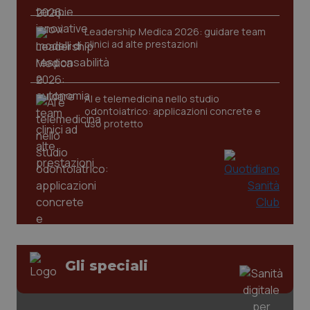
Leadership Medica 2026: guidare team
clinici ad alte prestazioni
AI e telemedicina nello studio
odontoiatrico: applicazioni concrete e
uso protetto
Gli speciali
PHPSESSID
Sessio
PHP.net
www.quotidianosanita.it