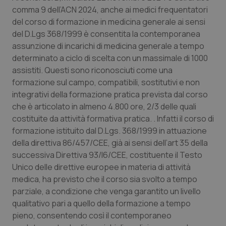
comma 9 dell’ACN 2024, anche ai medici frequentatori
Salute orale & impianti
del corso di formazione in medicina generale ai sensi
del D.Lgs 368/1999 è consentita la contemporanea
Sangue & coagulazione
assunzione di incarichi di medicina generale a tempo
determinato a ciclo di scelta con un massimale di 1000
Tiroide
assistiti. Questi sono riconosciuti come una
formazione sul campo, compatibili, sostitutivi e non
Tumore al seno
integrativi della formazione pratica prevista dal corso
che è articolato in almeno 4.800 ore, 2/3 delle quali
Tumore ovarico
costituite da attività formativa pratica. . Infatti il corso di
formazione istituito dal D.Lgs. 368/1999 in attuazione
Tumori del Polmone & Testa Collo
della direttiva 86/457/CEE, già ai sensi dell’art 35 della
successiva Direttiva 93/I6/CEE, costituente il Testo
Unico delle direttive europee in materia di attività
Tumori gastrointestinali
medica, ha previsto che il corso sia svolto a tempo
parziale, a condizione che venga garantito un livello
Ulcera & Reflusso
qualitativo pari a quello della formazione a tempo
pieno, consentendo così il contemporaneo
Vaccini