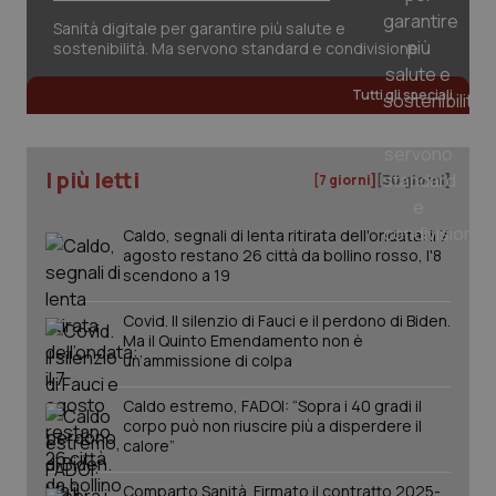
Sanità digitale per garantire più salute e
sostenibilità. Ma servono standard e condivisione
Tutti gli speciali
I più letti
[7 giorni]
[30 giorni]
Caldo, segnali di lenta ritirata dell'ondata: il 7
agosto restano 26 città da bollino rosso, l'8
scendono a 19
Covid. Il silenzio di Fauci e il perdono di Biden.
_ga_KM60CM4NPH
.quotidianosanita.it
1 anno
Ma il Quinto Emendamento non è
mes
un’ammissione di colpa
Caldo estremo, FADOI: “Sopra i 40 gradi il
corpo può non riuscire più a disperdere il
calore”
Comparto Sanità. Firmato il contratto 2025-