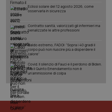
PHPSESSID
Sessio
PHP.net
Eclissi solare del 12 agosto 2026, come
www.quotidianosanita.it
osservarla in sicurezza
Contratto sanità, valorizzati gli infermieri ma
penalizzate le altre professioni
Caldo estremo, FADOI: “Sopra i 40 gradi il
corpo può non riuscire più a disperdere il
calore”
Covid. Il silenzio di Fauci e il perdono di Biden.
Ma il Quinto Emendamento non è
un’ammissione di colpa
_ga_KM60CM4NPH
.quotidianosanita.it
1 anno
mes