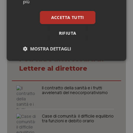
più
19 Maggio 2020
© Riproduzione riservata
ACCETTA TUTTI
RIFIUTA
MOSTRA DETTAGLI
Potrebbe interessarti in
Necessari
Statistici
Marketing
Lettere al direttore
Il contratto della sanità e i frutti
avvelenati del neocorporativismo
Necessari
Statistici
Marketing
I cookie necessari contribuiscono a rendere fruibile il
Case di comunità: il difficile equilibrio
sito web abilitandone funzionalità di base quali la
tra funzioni e debito orario
navigazione sulle pagine e l'accesso alle aree
protette del sito. Il sito web non è in grado di