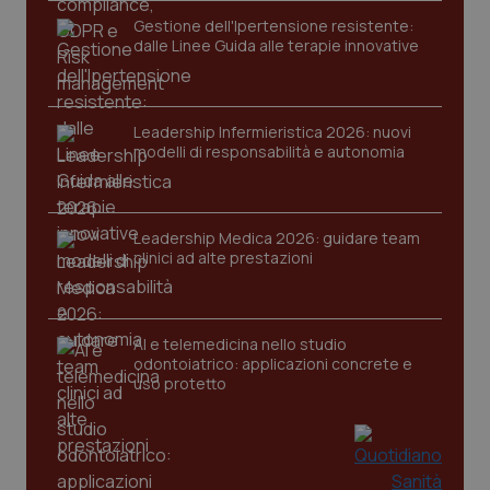
Gestione dell'Ipertensione resistente:
dalle Linee Guida alle terapie innovative
Leadership Infermieristica 2026: nuovi
modelli di responsabilità e autonomia
tracking-sites-ironfish-
www.quotidianosanita.it
4
tracking-enable
settim
2 gior
Leadership Medica 2026: guidare team
clinici ad alte prestazioni
tracking-sites-ironfish-
www.quotidianosanita.it
4
AI e telemedicina nello studio
session-id
settim
2 gior
odontoiatrico: applicazioni concrete e
uso protetto
_ga
1 anno
Google LLC
mes
.quotidianosanita.it