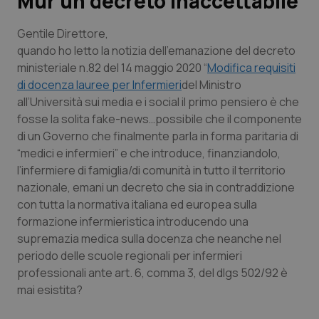
Mur un decreto inaccettabile
Scienza e Farmaci
Gentile Direttore
,
quando ho letto la notizia dell’emanazione del decreto
ministeriale n.82 del 14 maggio 2020 “
Modifica requisiti
Studi e Analisi
di docenza lauree per Infermieri
del Ministro
all’Università sui media e i social il primo pensiero è che
Lettere al direttore
fosse la solita fake-news…possibile che il componente
di un Governo che finalmente parla in forma paritaria di
Edizioni Regionali
“medici e infermieri” e che introduce, finanziandolo,
l’infermiere di famiglia/di comunità in tutto il territorio
QS Pro
nazionale, emani un decreto che sia in contraddizione
con tutta la normativa italiana ed europea sulla
Professionisti Sanitari.AI
formazione infermieristica introducendo una
supremazia medica sulla docenza che neanche nel
Abruzzo
QS Pro Gold
periodo delle scuole regionali per infermieri
professionali ante art. 6, comma 3, del dlgs 502/92 è
QS Club
Newsletter
mai esistita?
Basilicata
Artrite & artrosi