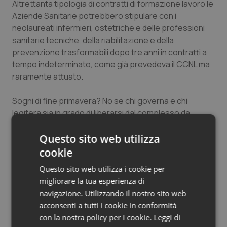
Altrettanta tipologia di contratti di formazione lavoro le
Salute orale & impianti
Aziende Sanitarie potrebbero stipulare con i
neolaureati infermieri, ostetriche e delle professioni
Sangue & coagulazione
sanitarie tecniche, della riabilitazione e della
prevenzione trasformabili dopo tre anni in contratti a
Tiroide
tempo indeterminato, come già prevedeva il CCNL ma
raramente attuato.
Tumore al seno
Sogni di fine primavera? No se chi governa e chi
legifera sia in grado di liberarsi dal complesso da
Tumore ovarico
parvenu di sudditanza all’Università e si ricordi che il
Questo sito web utilizza
Servizio Sanitario Nazionale esercita parimenti funzioni
Tumori del Polmone & Testa Collo
di prevenzione, cura e riabilitazione e allo stesso
cookie
tempo effettua la ricerca scientifica biomedica ed
Questo sito web utilizza i cookie per
Tumori gastrointestinali
attività di formazione e docenza, anche universitaria.
migliorare la tua esperienza di
navigazione. Utilizzando il nostro sito web
Ulcera & Reflusso
Saverio Proia
acconsenti a tutti i cookie in conformità
con la nostra policy per i cookie.
Leggi di
Vaccini