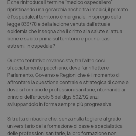
E che rintroduca il termine “medico ospedaliero”
Calabria
Asma & BPCO
ripristinando una gerarchia anche tra i medici, il primato
è l’ospedale, il territorio è marginale, in spregio della
Campania
Car-T
legge 833/78 e della lezione venuta dall’attuale
epidemia che insegna che il diritto alla salute si attua
Emilia-Romagna
Colesterolo & coronaropatie
bene e subito prima sul territorio e poi, nei casi
estremi, in ospedale?
Friuli Venezia Giulia
Dermatite Atopica
Questo tentativo revanscista, tra l’altro così
Lazio
Diabete & glucometri
sfacciatamente pacchiano, deve far riflettere
Parlamento, Governo e Regioni che è il momento di
affrontare la questione centrale e strategica di come e
Liguria
Disturbi dell’umore
dove si formano le professioni sanitarie, ritornando ai
principi dell’articolo 6 del dlgs 502/92 anzi
Lombardia
Dolore
sviluppandolo in forma sempre più progressiva.
Marche
Donna & Salute
Si tratta di ribadire che, senza nulla togliere al grado
universitario della formazione di base e specialistica
Molise
Epatiti
delle professioni sanitarie, la loro formazione non