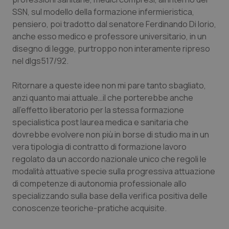
Valle D’Aosta
Oncodermatologia
SSN, sul modello della formazione infermieristica,
pensiero, poi tradotto dal senatore Ferdinando Di Iorio,
Veneto
Oncoematologia
anche esso medico e professore universitario, in un
disegno di legge, purtroppo non interamente ripreso
Oncologia & Nutrizione
nel dlgs517/92.
Psoriasi & pelle
Ritornare a queste idee non mi pare tanto sbagliato,
anzi quanto mai attuale…il che porterebbe anche
Quotidiano Cardiologia
all’effetto liberatorio per la stessa formazione
specialistica post laurea medica e sanitaria che
Quotidiano Chirurgia
dovrebbe evolvere non più in borse di studio ma in un
vera tipologia di contratto di formazione lavoro
regolato da un accordo nazionale unico che regoli le
Quotidiano Oncologia
modalità attuative specie sulla progressiva attuazione
di competenze di autonomia professionale allo
Quotidiano Pediatria
specializzando sulla base della verifica positiva delle
conoscenze teoriche-pratiche acquisite.
Rene & patologie urogenitali