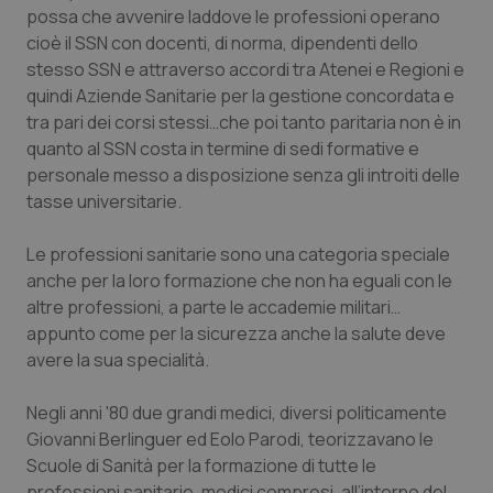
possa che avvenire laddove le professioni operano
Piemonte
HIV
cioè il SSN con docenti, di norma, dipendenti dello
stesso SSN e attraverso accordi tra Atenei e Regioni e
Provincia Autonoma di Bolzano
Infezioni & Febbre
quindi Aziende Sanitarie per la gestione concordata e
tra pari dei corsi stessi…che poi tanto paritaria non è in
quanto al SSN costa in termine di sedi formative e
Provincia Autonoma di Trento
Ipertensione & Scompenso
personale messo a disposizione senza gli introiti delle
tasse universitarie.
Puglia
Malattie rare
Le professioni sanitarie sono una categoria speciale
Sardegna
Malattia di Crohn & Rettocolite Ulcerosa
anche per la loro formazione che non ha eguali con le
altre professioni, a parte le accademie militari…
Sicilia
Neuroscienze & patologie neurodegenerative
appunto come per la sicurezza anche la salute deve
avere la sua specialità.
Toscana
Obesità
Negli anni '80 due grandi medici, diversi politicamente
Umbria
Oftalmologia
Giovanni Berlinguer ed Eolo Parodi, teorizzavano le
Scuole di Sanità per la formazione di tutte le
professioni sanitarie, medici compresi, all’interno del