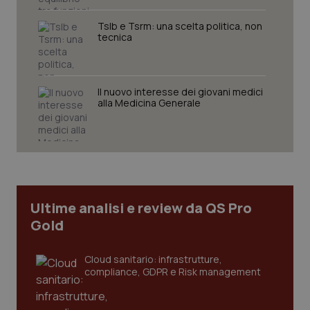
funzionare correttamente senza questi cookie.
Nome
Fornitore
/
Dominio
Scaden
Tslb e Tsrm: una scelta politica, non
tecnica
VISITOR_PRIVACY_METADATA
5 mesi
YouTube
settim
.youtube.com
Il nuovo interesse dei giovani medici
alla Medicina Generale
Ultime analisi e review da QS Pro
Gold
Cloud sanitario: infrastrutture,
CookieScriptConsent
5 mesi
CookieScript
compliance, GDPR e Risk management
settim
www.quotidianosanita.it