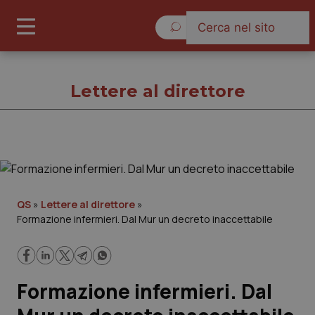
Venerdì 7 Agosto 2026
Lettere al direttore
Lettere al direttore
Cronache
QS
»
Lettere al direttore
»
Formazione infermieri. Dal Mur un decreto inaccettabile
Governo e Parlamento
Regioni e Asl
Formazione infermieri. Dal
Lavoro e Professioni