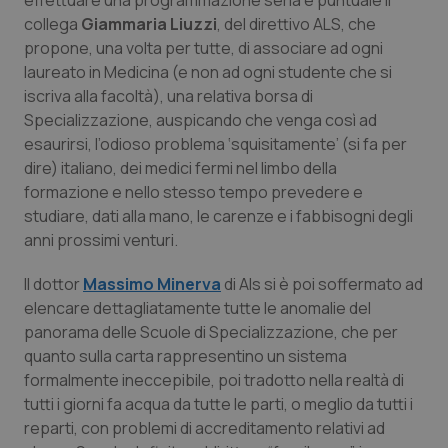
effettuare una programmazione seria e puntuale il
Salute orale & impianti
collega
Giammaria Liuzzi
, del direttivo ALS, che
propone, una volta per tutte, di associare ad ogni
laureato in Medicina (e non ad ogni studente che si
Sangue & coagulazione
iscriva alla facoltà), una relativa borsa di
Specializzazione, auspicando che venga così ad
Tiroide
esaurirsi, l’odioso problema ‘squisitamente’ (si fa per
dire) italiano, dei medici fermi nel limbo della
Tumore al seno
formazione e nello stesso tempo prevedere e
studiare, dati alla mano, le carenze e i fabbisogni degli
Tumore ovarico
anni prossimi venturi.
Tumori del Polmone & Testa Collo
Il dottor
Massimo Minerva
di Als si è poi soffermato ad
elencare dettagliatamente tutte le anomalie del
panorama delle Scuole di Specializzazione, che per
Tumori gastrointestinali
quanto sulla carta rappresentino un sistema
formalmente ineccepibile, poi tradotto nella realtà di
Ulcera & Reflusso
tutti i giorni fa acqua da tutte le parti, o meglio da tutti i
reparti, con problemi di accreditamento relativi ad
Vaccini