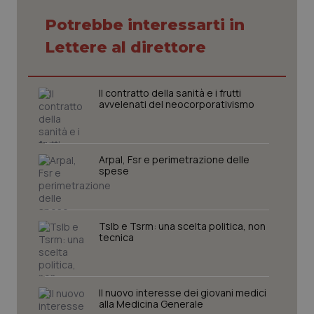
session-id
settim
2 gior
Potrebbe interessarti in
Lettere al direttore
_ga
1 anno
Google LLC
mes
.quotidianosanita.it
Il contratto della sanità e i frutti
avvelenati del neocorporativismo
Arpal, Fsr e perimetrazione delle
spese
Tslb e Tsrm: una scelta politica, non
tecnica
Il nuovo interesse dei giovani medici
alla Medicina Generale