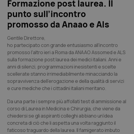
Formazione post laurea. Il
punto sull’incontro
Scienza e Farmaci
promosso da Anaao e Als
Studi e Analisi
Gentile Direttore,
Lettere al direttore
ho partecipato con grande entusiasmo all’incontro
promosso l'altro ieri a Roma da ANAAO Assomed e ALS
sulla formazione post laurea dei medici italiani. Anni e
Edizioni Regionali
anni di silenzi, programmazioni inesistenti e scelte
scellerate stanno irrimediabilmente minacciando la
QS Pro
sopravvivenza dell’erogazione e della qualità di servizi
e cure mediche che i cittadini italiani meritano.
Professionisti Sanitari.AI
Da una parte i sempre più affollati test di ammissione al
Abruzzo
QS Pro Gold
corso di Laurea in Medicina e Chirurgia, che viene da
chiedersi se gli aspiranti colleghi abbiano un’idea
QS Club
Newsletter
Basilicata
Artrite & artrosi
concreta di ciò che li aspetta una volta raggiunto il
faticoso traguardo della laurea. Il famigerato imbuto