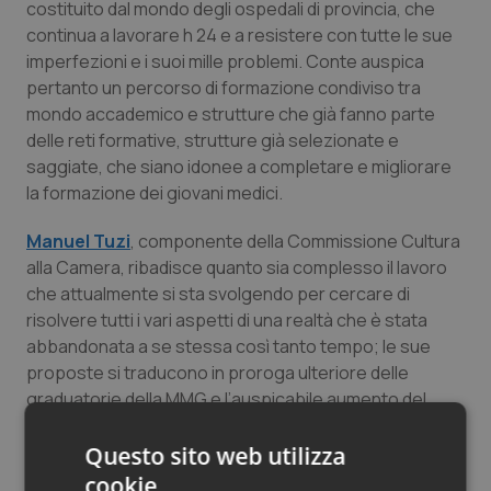
costituito dal mondo degli ospedali di provincia, che
continua a lavorare h 24 e a resistere con tutte le sue
imperfezioni e i suoi mille problemi. Conte auspica
pertanto un percorso di formazione condiviso tra
mondo accademico e strutture che già fanno parte
delle reti formative, strutture già selezionate e
saggiate, che siano idonee a completare e migliorare
la formazione dei giovani medici.
Manuel Tuzi
, componente della Commissione Cultura
alla Camera, ribadisce quanto sia complesso il lavoro
che attualmente si sta svolgendo per cercare di
risolvere tutti i vari aspetti di una realtà che è stata
abbandonata a se stessa così tanto tempo; le sue
proposte si traducono in proroga ulteriore delle
graduatorie della MMG e l’auspicabile aumento del
numero di concorsi annui per gli aspiranti
specializzandi.
Questo sito web utilizza
cookie