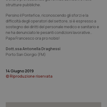
strutture pubbliche.
Persino il Pontefice, riconoscendo gli sforzi e la
CookieScriptConsent
5 mesi
CookieScript
difficoltà degli operatori del settore, si è espresso a
settim
www.quotidianosanita.it
sostegno dei diritti del personale medico e sanitario e
ne ha denunciato le pesanti condizioni lavorative…
Papa Francesco ora pro nobis!
Dott.ssa Antonella Draghessi
Porto San Giorgio (FM)
14 Giugno 2019
© Riproduzione riservata
tracking-sites-ironfish-
www.quotidianosanita.it
4
tracking-enable
settim
2 gior
tracking-sites-ironfish-
www.quotidianosanita.it
4