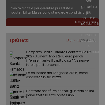
sessione.
det
vis
Sanità digitale per garantire più salute e
web
sostenibilità. Ma servono standard e condivisione
uti
nuo
ver
Tutti gli speciali
dell
You
__Secure-YNID
.youtube.com
5 mesi 4
Que
settimane
imp
I più letti
You
[7 giorni]
[30 giorni]
ten
pre
del
Comparto Sanità. Firmato il contratto 2025-
vid
2027. Aumenti fino a 240 euro per gli
inco
può
infermieri, arriva il capitolo sull'IA e nuove
det
tutele per il personale
vis
web
uti
Eclissi solare del 12 agosto 2026, come
nuo
osservarla in sicurezza
ver
dell
You
Contratto sanità, valorizzati gli infermieri ma
YSC
Sessione
Que
Google LLC
penalizzate le altre professioni
imp
.youtube.com
You
ten