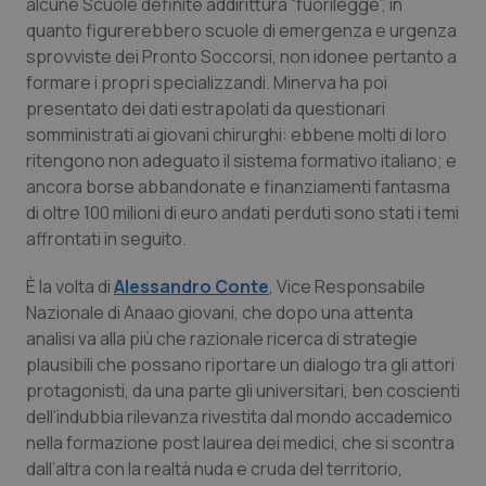
alcune Scuole definite addirittura “fuorilegge”, in
quanto figurerebbero scuole di emergenza e urgenza
sprovviste dei Pronto Soccorsi, non idonee pertanto a
formare i propri specializzandi. Minerva ha poi
presentato dei dati estrapolati da questionari
somministrati ai giovani chirurghi: ebbene molti di loro
ritengono non adeguato il sistema formativo italiano; e
ancora borse abbandonate e finanziamenti fantasma
di oltre 100 milioni di euro andati perduti sono stati i temi
affrontati in seguito.
È la volta di
Alessandro Conte
, Vice Responsabile
Nazionale di Anaao giovani, che dopo una attenta
analisi va alla più che razionale ricerca di strategie
plausibili che possano riportare un dialogo tra gli attori
protagonisti, da una parte gli universitari, ben coscienti
dell’indubbia rilevanza rivestita dal mondo accademico
nella formazione post laurea dei medici, che si scontra
dall’altra con la realtà nuda e cruda del territorio,