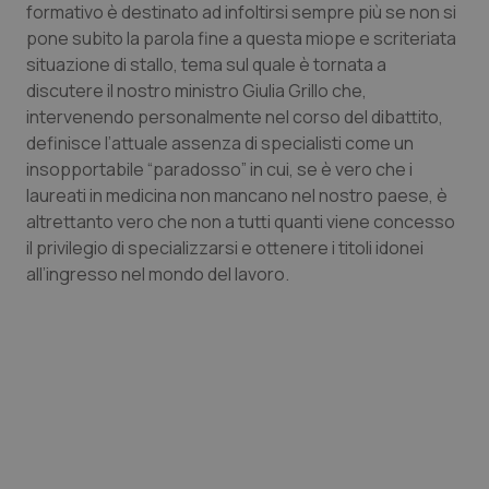
formativo è destinato ad infoltirsi sempre più se non si
Calabria
Asma & BPCO
pone subito la parola fine a questa miope e scriteriata
situazione di stallo, tema sul quale è tornata a
Campania
Car-T
discutere il nostro ministro Giulia Grillo che,
intervenendo personalmente nel corso del dibattito,
Emilia-Romagna
Colesterolo & coronaropatie
definisce l’attuale assenza di specialisti come un
insopportabile “paradosso” in cui, se è vero che i
Friuli Venezia Giulia
Dermatite Atopica
laureati in medicina non mancano nel nostro paese, è
altrettanto vero che non a tutti quanti viene concesso
Lazio
Diabete & glucometri
il privilegio di specializzarsi e ottenere i titoli idonei
all’ingresso nel mondo del lavoro.
Liguria
Disturbi dell’umore
Lombardia
Dolore
Marche
Donna & Salute
Molise
Epatiti