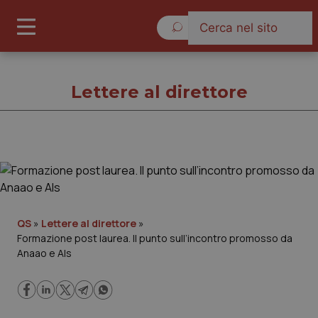
Giovedì 6 Agosto 2026
Lettere al direttore
Lettere al direttore
Cronache
QS
»
Lettere al direttore
»
Formazione post laurea. Il punto sull’incontro promosso da
Governo e Parlamento
Anaao e Als
Regioni e Asl
Lavoro e Professioni