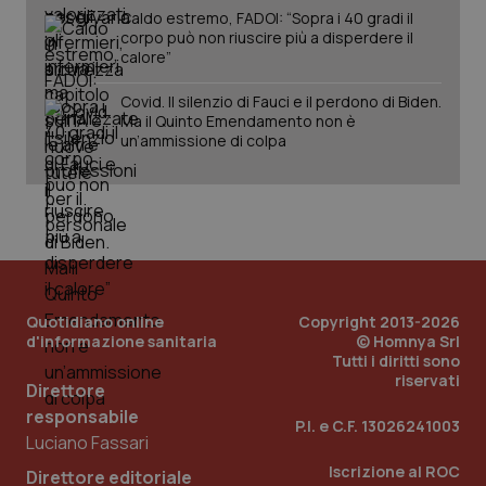
vis
Caldo estremo, FADOI: “Sopra i 40 gradi il
vid
corpo può non riuscire più a disperdere il
__Secure-
.youtube.com
5 mesi 4
Que
calore”
ROLLOUT_TOKEN
settimane
imp
You
ges
Covid. Il silenzio di Fauci e il perdono di Biden.
del
Ma il Quinto Emendamento non è
e d
un’ammissione di colpa
per
del
ute
tracking-sites-
www.quotidianosanita.it
4
Que
ironfish-tracking-
settimane
imp
named-enable
2 giorni
dal
per 
sis
sol
ute
ide
Quotidiano online
Copyright 2013-2026
Wel
d'informazione sanitaria
© Homnya Srl
Tutti i diritti sono
riservati
Direttore
responsabile
P.I. e C.F. 13026241003
Luciano Fassari
Iscrizione al ROC
Direttore editoriale