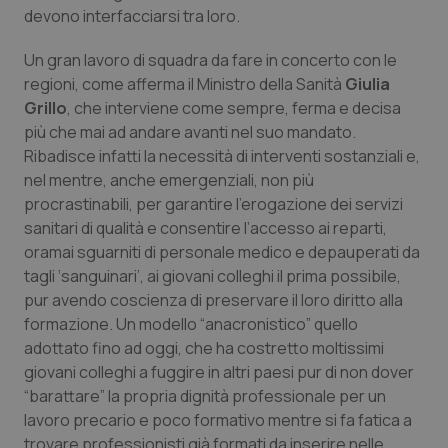
devono interfacciarsi tra loro.
Necessari
Statistici
Marketing
Un gran lavoro di squadra da fare in concerto con le
I cookie necessari contribuiscono a rendere fruibile il
regioni, come afferma il Ministro della Sanità
Giulia
sito web abilitandone funzionalità di base quali la
Grillo
, che interviene come sempre, ferma e decisa
navigazione sulle pagine e l'accesso alle aree
protette del sito. Il sito web non è in grado di
più che mai ad andare avanti nel suo mandato.
funzionare correttamente senza questi cookie.
Ribadisce infatti la necessità di interventi sostanziali e,
Nome
Fornitore
/
Dominio
Scaden
nel mentre, anche emergenziali, non più
procrastinabili, per garantire l’erogazione dei servizi
VISITOR_PRIVACY_METADATA
5 mesi
YouTube
settim
.youtube.com
sanitari di qualità e consentire l’accesso ai reparti,
oramai sguarniti di personale medico e depauperati da
tagli ‘sanguinari’, ai giovani colleghi il prima possibile,
pur avendo coscienza di preservare il loro diritto alla
formazione. Un modello “anacronistico” quello
adottato fino ad oggi, che ha costretto moltissimi
giovani colleghi a fuggire in altri paesi pur di non dover
“barattare” la propria dignità professionale per un
lavoro precario e poco formativo mentre si fa fatica a
trovare professionisti già formati da inserire nelle