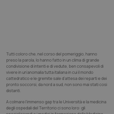
Piemonte
HIV
Provincia Autonoma di Bolzano
Infezioni & Febbre
Provincia Autonoma di Trento
Ipertensione & Scompenso
Puglia
Malattie rare
Tutti coloro che, nel corso del pomeriggio, hanno
preso la parola, lo hanno fatto in un clima di grande
Sardegna
Malattia di Crohn & Rettocolite Ulcerosa
condivisione di intenti e di vedute, ben consapevoli di
vivere in un’anomalia tutta italiana in cui il mondo
Sicilia
Neuroscienze & patologie neurodegenerative
cattedratico e le gremite sale d’attesa dei reparti e dei
pronto soccorsi, da nord a sud, non sono mai stati cosi
Toscana
Obesità
distanti.
Umbria
Oftalmologia
A colmare l’immenso gap tra le Università e la medicina
degli ospedali del Territorio ci sono loro: gli