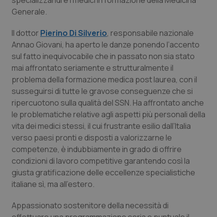
specializzandi e i medici in formazione della Medicina
Valle D’Aosta
Oncodermatologia
Generale.
Veneto
Oncoematologia
Il dottor
Pierino Di Silverio
, responsabile nazionale
Annao Giovani, ha aperto le danze ponendo l’accento
Oncologia & Nutrizione
sul fatto inequivocabile che in passato non sia stato
mai affrontato seriamente e strutturalmente il
Psoriasi & pelle
problema della formazione medica post laurea, con il
susseguirsi di tutte le gravose conseguenze che si
Quotidiano Cardiologia
ripercuotono sulla qualità del SSN. Ha affrontato anche
le problematiche relative agli aspetti più personali della
vita dei medici stessi, il cui frustrante esilio dall’Italia
Quotidiano Chirurgia
verso paesi pronti e disposti a valorizzarne le
competenze, è indubbiamente in grado di offrire
Quotidiano Oncologia
condizioni di lavoro competitive garantendo così la
giusta gratificazione delle eccellenze specialistiche
Quotidiano Pediatria
italiane sì, ma all’estero.
Rene & patologie urogenitali
Appassionato sostenitore della necessità di