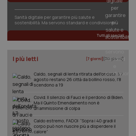
Sanità digitale per garantire più salute e
sostenibilità. Ma servono standard e condivisione
Tutti gli speciali
tracking-sites-ironfish-
www.quotidianosanita.it
4
tracking-enable
settim
2 gior
I più letti
[7 giorni]
[30 giorni]
tracking-sites-ironfish-
www.quotidianosanita.it
4
Caldo, segnali di lenta ritirata dell'ondata: il 7
session-id
settim
2 gior
agosto restano 26 città da bollino rosso, l'8
scendono a 19
Covid. Il silenzio di Fauci e il perdono di Biden.
Ma il Quinto Emendamento non è
_ga
1 anno
Google LLC
un’ammissione di colpa
mes
.quotidianosanita.it
Caldo estremo, FADOI: “Sopra i 40 gradi il
corpo può non riuscire più a disperdere il
calore”