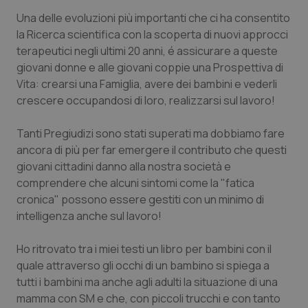
Calabria
Asma & BPCO
Una delle evoluzioni più importanti che ci ha consentito
la Ricerca scientifica con la scoperta di nuovi approcci
Campania
Car-T
terapeutici negli ultimi 20 anni, é assicurare a queste
giovani donne e alle giovani coppie una Prospettiva di
Emilia-Romagna
Colesterolo & coronaropatie
Vita: crearsi una Famiglia, avere dei bambini e vederli
crescere occupandosi di loro, realizzarsi sul lavoro!
Friuli Venezia Giulia
Dermatite Atopica
Tanti Pregiudizi sono stati superati ma dobbiamo fare
ancora di più per far emergere il contributo che questi
Lazio
Diabete & glucometri
giovani cittadini danno alla nostra società e
comprendere che alcuni sintomi come la "fatica
Liguria
Disturbi dell’umore
cronica" possono essere gestiti con un minimo di
intelligenza anche sul lavoro!
Lombardia
Dolore
Ho ritrovato tra i miei testi un libro per bambini con il
Marche
Donna & Salute
quale attraverso gli occhi di un bambino si spiega a
tutti i bambini ma anche agli adulti la situazione di una
Molise
Epatiti
mamma con SM e che, con piccoli trucchi e con tanto