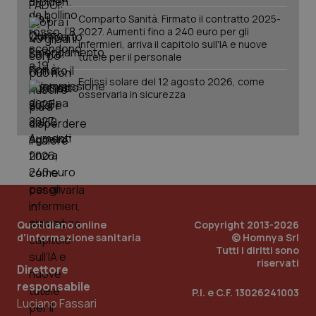
Comparto Sanità. Firmato il contratto 2025-
2027. Aumenti fino a 240 euro per gli
infermieri, arriva il capitolo sull'IA e nuove
tutele per il personale
Eclissi solare del 12 agosto 2026, come
osservarla in sicurezza
Quotidiano online
Copyright 2013-2026
d'informazione sanitaria
© Homnya Srl
Tutti i diritti sono
riservati
Direttore
PHPSESSID
Sessio
PHP.net
responsabile
P.I. e C.F. 13026241003
www.quotidianosanita.it
Luciano Fassari