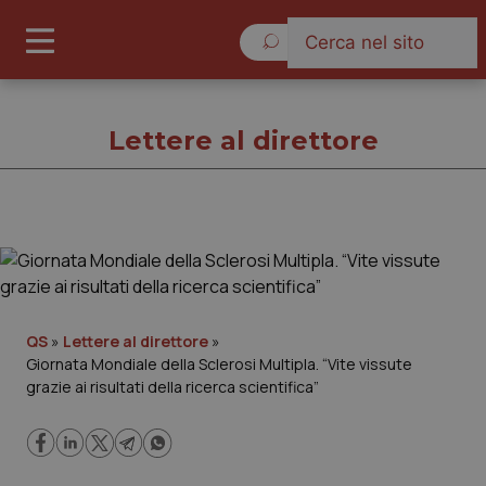
Venerdì 7 Agosto 2026
Lettere al direttore
Lettere al direttore
Cronache
QS
»
Lettere al direttore
»
Giornata Mondiale della Sclerosi Multipla. “Vite vissute
Governo e Parlamento
grazie ai risultati della ricerca scientifica”
Regioni e Asl
Lavoro e Professioni