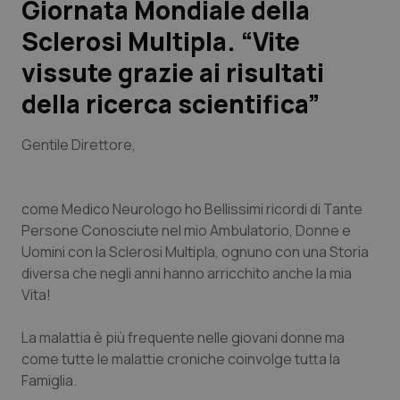
Giornata Mondiale della
Sclerosi Multipla. “Vite
Scienza e Farmaci
vissute grazie ai risultati
Studi e Analisi
della ricerca scientifica”
Lettere al direttore
Gentile Direttore
,
Edizioni Regionali
come Medico Neurologo ho Bellissimi ricordi di Tante
QS Pro
Persone Conosciute nel mio Ambulatorio, Donne e
Uomini con la Sclerosi Multipla, ognuno con una Storia
Professionisti Sanitari.AI
diversa che negli anni hanno arricchito anche la mia
Vita!
Abruzzo
QS Pro Gold
La malattia è più frequente nelle giovani donne ma
come tutte le malattie croniche coinvolge tutta la
QS Club
Newsletter
Basilicata
Artrite & artrosi
Famiglia.