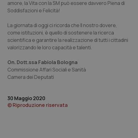
amore, la Vita con la SM può essere davvero Piena di
Soddisfazioni e Felicità!
Piemonte
HIV
La giornata di oggi ci ricorda che Il nostro dovere,
Provincia Autonoma di Bolzano
Infezioni & Febbre
come istituzioni, è quello di sostenere la ricerca
scientifica e garantire la realizzazione di tutti i cittadini
Provincia Autonoma di Trento
Ipertensione & Scompenso
valorizzando le loro capacità e talenti.
Puglia
Malattie rare
On. Dott.ssa Fabiola Bologna
Commissione Affari Sociali e Sanità
Sardegna
Malattia di Crohn & Rettocolite Ulcerosa
Camera dei Deputati
Sicilia
Neuroscienze & patologie neurodegenerative
30 Maggio 2020
© Riproduzione riservata
Toscana
Obesità
Umbria
Oftalmologia