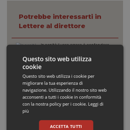
Valle D’Aosta
Oncodermatologia
Veneto
Oncoematologia
Potrebbe interessarti in
Lettere al direttore
Oncologia & Nutrizione
In sanità il vero errore è confondere
Psoriasi & pelle
l’uguaglianza con l’indistinto
Questo sito web utilizza
Quotidiano Cardiologia
cookie
“Hai la diarrea? Vai alla Casa della
Quotidiano Chirurgia
Questo sito web utilizza i cookie per
Comunità!” Slogan rischioso per una
giusta campagna promozionale delle
migliorare la tua esperienza di
nuove strutture territoriali.
navigazione. Utilizzando il nostro sito web
Quotidiano Oncologia
acconsenti a tutti i cookie in conformità
Il contratto della sanità e i frutti
con la nostra policy per i cookie.
Leggi di
avvelenati del neocorporativismo
Quotidiano Pediatria
più
Rene & patologie urogenitali
ACCETTA TUTTI
Arpal, Fsr e perimetrazione delle