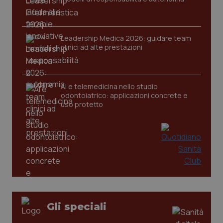
settim
.youtube.com
Leadership Medica 2026: guidare team
clinici ad alte prestazioni
AI e telemedicina nello studio
odontoiatrico: applicazioni concrete e
uso protetto
CookieScriptConsent
5 mesi
CookieScript
settim
www.quotidianosanita.it
Gli speciali