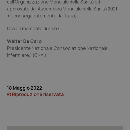
dall’Organizzazione Mondiale della Sanità ed
approvate dall’Assemblea Mondiale della Sanità 2021
(e conseguentemente dall’Italia).
Ora è il momento di agire.
Walter De Caro
Presidente Nazionale Consociazione Nazionale
Infermiere/i (CNAI)
18 Maggio 2022
CookieScriptConsent
5 mesi
CookieScript
settim
www.quotidianosanita.it
© Riproduzione riservata