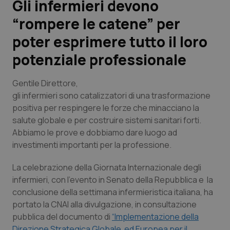
Gli infermieri devono
“rompere le catene” per
Scienza e Farmaci
poter esprimere tutto il loro
Studi e Analisi
potenziale professionale
Lettere al direttore
Gentile Direttore,
gli infermieri sono catalizzatori di una trasformazione
Edizioni Regionali
positiva per respingere le forze che minacciano la
salute globale e per costruire sistemi sanitari forti.
QS Pro
Abbiamo le prove e dobbiamo dare luogo ad
investimenti importanti per la professione.
Professionisti Sanitari.AI
La celebrazione della Giornata Internazionale degli
infermieri, con l’evento in Senato della Repubblica e la
Abruzzo
QS Pro Gold
conclusione della settimana infermieristica italiana, ha
portato la CNAI alla divulgazione, in consultazione
QS Club
Newsletter
Basilicata
Artrite & artrosi
pubblica del documento di
“Implementazione della
Direzione Strategica Globale ed Europea per il