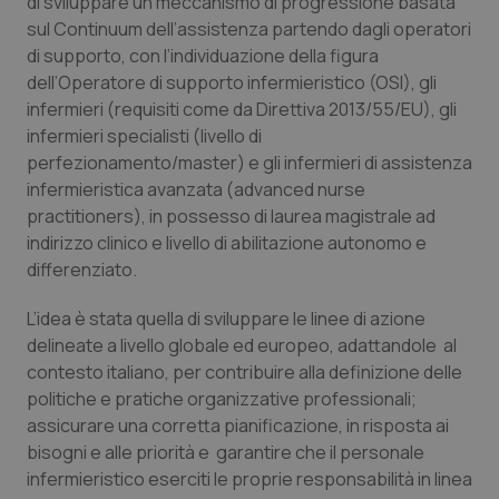
di sviluppare un meccanismo di progressione basata
Valle D’Aosta
Oncodermatologia
sul Continuum dell’assistenza partendo dagli operatori
di supporto, con l’individuazione della figura
Veneto
Oncoematologia
dell’Operatore di supporto infermieristico (OSI), gli
infermieri (requisiti come da Direttiva 2013/55/EU), gli
Oncologia & Nutrizione
infermieri specialisti (livello di
perfezionamento/master) e gli infermieri di assistenza
Psoriasi & pelle
infermieristica avanzata (advanced nurse
practitioners), in possesso di laurea magistrale ad
Quotidiano Cardiologia
indirizzo clinico e livello di abilitazione autonomo e
differenziato.
Quotidiano Chirurgia
L’idea è stata quella di sviluppare le linee di azione
delineate a livello globale ed europeo, adattandole al
Quotidiano Oncologia
contesto italiano, per contribuire alla definizione delle
politiche e pratiche organizzative professionali;
Quotidiano Pediatria
assicurare una corretta pianificazione, in risposta ai
bisogni e alle priorità e garantire che il personale
Rene & patologie urogenitali
infermieristico eserciti le proprie responsabilità in linea