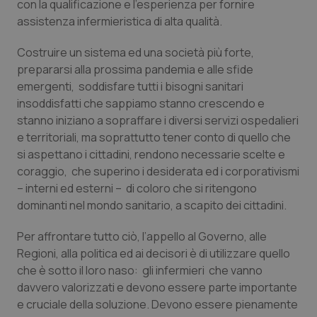
con la qualificazione e l’esperienza per fornire
Salute orale & impianti
assistenza infermieristica di alta qualità.
Costruire un sistema ed una società più forte,
Sangue & coagulazione
prepararsi alla prossima pandemia e alle sfide
emergenti, soddisfare tutti i bisogni sanitari
Tiroide
insoddisfatti che sappiamo stanno crescendo e
stanno iniziano a sopraffare i diversi servizi ospedalieri
Tumore al seno
e territoriali, ma soprattutto tener conto di quello che
si aspettano i cittadini, rendono necessarie scelte e
Tumore ovarico
coraggio, che superino i desiderata ed i corporativismi
– interni ed esterni – di coloro che si ritengono
Tumori del Polmone & Testa Collo
dominanti nel mondo sanitario, a scapito dei cittadini.
Per affrontare tutto ciò, l’appello al Governo, alle
Tumori gastrointestinali
Regioni, alla politica ed ai decisori è di utilizzare quello
che è sotto il loro naso: gli infermieri che vanno
Ulcera & Reflusso
davvero valorizzati e devono essere parte importante
e cruciale della soluzione. Devono essere pienamente
Vaccini