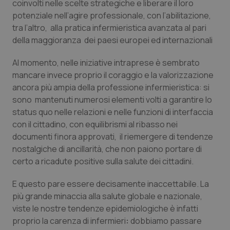
coinvolti nelle scelte strategiche e liberare il loro
potenziale nell’agire professionale, con l’abilitazione,
tra l’altro, alla pratica infermieristica avanzata al pari
della maggioranza dei paesi europei ed internazionali
Al momento, nelle iniziative intraprese è sembrato
mancare invece proprio il coraggio e la valorizzazione
ancora più ampia della professione infermieristica: si
sono mantenuti numerosi elementi volti a garantire lo
status quo
nelle relazioni e nelle funzioni di interfaccia
con il cittadino, con equilibrismi al ribasso nei
documenti finora approvati, il riemergere di tendenze
nostalgiche di ancillarità, che non paiono portare di
certo a ricadute positive sulla salute dei cittadini.
E questo pare essere decisamente inaccettabile. La
più grande minaccia alla salute globale e nazionale,
viste le nostre tendenze epidemiologiche è infatti
proprio la carenza di infermieri
:
dobbiamo passare