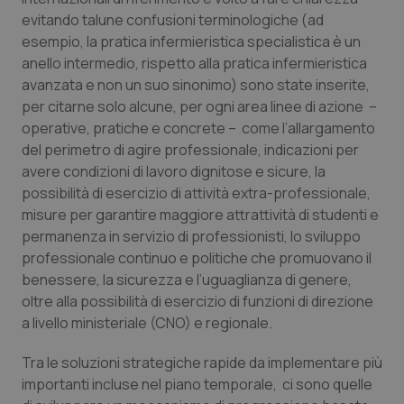
evitando talune confusioni terminologiche (ad
Piemonte
HIV
esempio, la pratica infermieristica specialistica è un
anello intermedio, rispetto alla pratica infermieristica
Provincia Autonoma di Bolzano
Infezioni & Febbre
avanzata e non un suo sinonimo) sono state inserite,
per citarne solo alcune, per ogni area linee di azione –
Provincia Autonoma di Trento
Ipertensione & Scompenso
operative, pratiche e concrete – come l’allargamento
del perimetro di agire professionale, indicazioni per
avere condizioni di lavoro dignitose e sicure, la
Puglia
Malattie rare
possibilità di esercizio di attività extra-professionale,
misure per garantire maggiore attrattività di studenti e
Sardegna
Malattia di Crohn & Rettocolite Ulcerosa
permanenza in servizio di professionisti, lo sviluppo
professionale continuo e politiche che promuovano il
Sicilia
Neuroscienze & patologie neurodegenerative
benessere, la sicurezza e l’uguaglianza di genere,
oltre alla possibilità di esercizio di funzioni di direzione
Toscana
Obesità
a livello ministeriale (CNO) e regionale.
Umbria
Oftalmologia
Tra le soluzioni strategiche rapide da implementare più
importanti incluse nel piano temporale, ci sono quelle