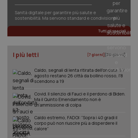
Sanità digitale per garantire più salute e
Fornitore
/
sostenibilità. Ma servono standard e condivisione
Nome
Scadenza
Descrizion
Dominio
Nome
Fornitore
/
Dominio
Scadenza
Des
_ga_0VMQEQKQ1N
.quotidianosanita.it
1 anno 1
Questo
Tutti gli speciali
mese
cookie
VISITOR_INFO1_LIVE
5 mesi 4
Que
Google LLC
viene
settimane
imp
.youtube.com
utilizzato
You
da Google
ten
Analytics
pre
I più letti
[7 giorni]
[30 giorni]
per
del
mantener
vid
lo stato
inco
della
Caldo, segnali di lenta ritirata dell'ondata: il 7
può
sessione.
det
agosto restano 26 città da bollino rosso, l'8
vis
scendono a 19
web
uti
nuo
Covid. Il silenzio di Fauci e il perdono di Biden.
ver
Ma il Quinto Emendamento non è
dell
You
un’ammissione di colpa
__Secure-YNID
.youtube.com
5 mesi 4
Que
Caldo estremo, FADOI: “Sopra i 40 gradi il
settimane
imp
You
corpo può non riuscire più a disperdere il
ten
calore”
pre
del