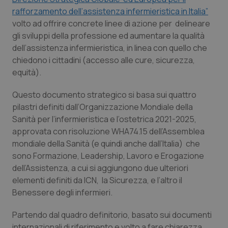
Calabria
Asma & BPCO
rafforzamento dell’assistenza infermieristica in Italia”
volto ad offrire concrete linee di azione per delineare
Campania
Car-T
gli sviluppi della professione ed aumentare la qualità
dell’assistenza infermieristica, in linea con quello che
chiedono i cittadini (accesso alle cure, sicurezza,
Emilia-Romagna
Colesterolo & coronaropatie
equità).
Friuli Venezia Giulia
Dermatite Atopica
Questo documento strategico si basa sui quattro
pilastri definiti dall’Organizzazione Mondiale della
Lazio
Diabete & glucometri
Sanità per l’infermieristica e l’ostetrica 2021-2025,
approvata con risoluzione WHA74.15 dell’Assemblea
Liguria
Disturbi dell’umore
mondiale della Sanità (e quindi anche dall’Italia) che
sono Formazione, Leadership, Lavoro e Erogazione
Lombardia
Dolore
dell’Assistenza, a cui si aggiungono due ulteriori
elementi definiti da ICN, la Sicurezza, e l’altro il
Benessere degli infermieri.
Marche
Donna & Salute
Partendo dal quadro definitorio, basato sui documenti
Molise
Epatiti
internazionali di riferimento e volto a fare chiarezza