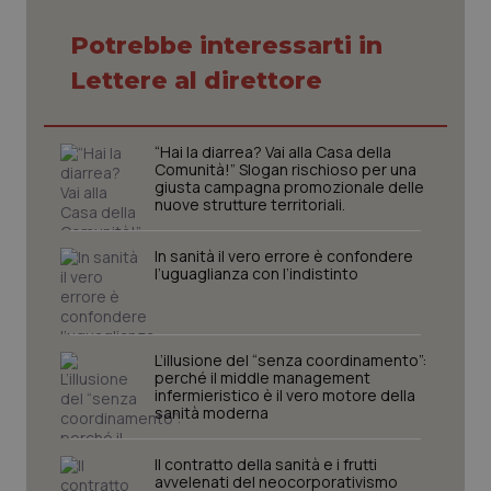
Potrebbe interessarti in
Lettere al direttore
tracking-sites-ironfish-
www.quotidianosanita.it
4
tracking-enable
settim
“Hai la diarrea? Vai alla Casa della
2 gior
Comunità!” Slogan rischioso per una
giusta campagna promozionale delle
nuove strutture territoriali.
tracking-sites-ironfish-
www.quotidianosanita.it
4
In sanità il vero errore è confondere
session-id
settim
l’uguaglianza con l’indistinto
2 gior
L’illusione del “senza coordinamento”:
_ga
1 anno
Google LLC
perché il middle management
mes
.quotidianosanita.it
infermieristico è il vero motore della
sanità moderna
Il contratto della sanità e i frutti
avvelenati del neocorporativismo