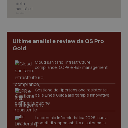
Ultime analisi e review da QS Pro
Gold
Cloud sanitario: infrastrutture,
compliance, GDPR e Risk management
Gestione dell'Ipertensione resistente:
dalle Linee Guida alle terapie innovative
PHPSESSID
Sessio
PHP.net
www.quotidianosanita.it
Leadership Infermieristica 2026: nuovi
modelli di responsabilità e autonomia