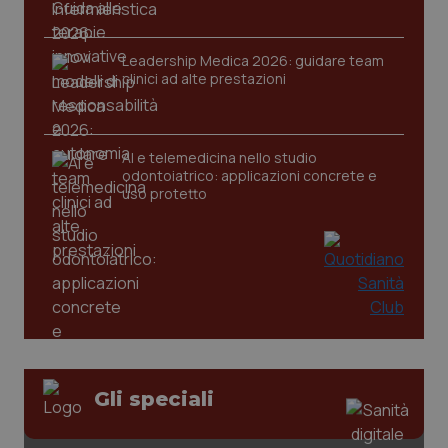
Leadership Medica 2026: guidare team
clinici ad alte prestazioni
AI e telemedicina nello studio
odontoiatrico: applicazioni concrete e
uso protetto
_ga_KM60CM4NPH
.quotidianosanita.it
1 anno
mes
Gli speciali