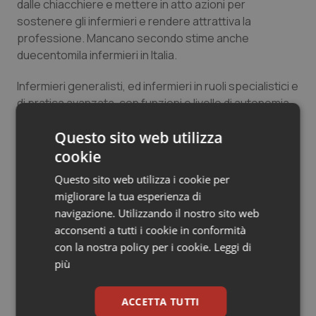
dalle chiacchiere e mettere in atto azioni per
sostenere gli infermieri e rendere attrattiva la
professione. Mancano secondo stime anche
duecentomila infermieri in Italia.
Infermieri generalisti, ed infermieri in ruoli specialistici e
di pratica avanzata, con funzioni e livello di autonomia
operativa, alla guida delle sfide del territorio, degli
Questo sito web utilizza
ospedali, delle cure croniche, della prevenzione, delle
misure di salute pubblica, sviluppando nuovi modelli,
cookie
processi e relazioni, garantiranno davvero il pieno
Questo sito web utilizza i cookie per
accesso all’assistenza sanitaria e il diritto
migliorare la tua esperienza di
costituzionale alla salute.
navigazione. Utilizzando il nostro sito web
acconsenti a tutti i cookie in conformità
Dobbiamo rompere le catene – come afferma il CEO di
con la nostra policy per i cookie.
Leggi di
ICN, Howard Catton – e rimuovere le barriere
più
normative e permettere agli infermieri di lavorare
davvero al loro pieno potenziale. E se facciamo
ACCETTA TUTTI
queste cose attraverso azioni concrete, attraverso