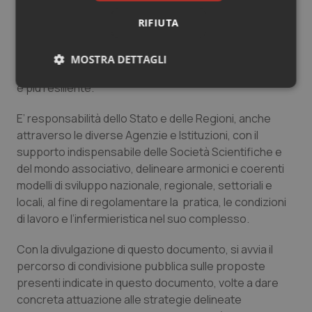
investimenti nella formazione, nei posti di lavoro e nella
leadership infermieristica, per garantire la sicurezza, la
RIFIUTA
salute e il benessere degli infermieri, per liberare il
potenziale infermieristico, queste rappresenteranno
MOSTRA DETTAGLI
le fondamenta su cui torneremo una società più forte
e più resiliente.
Necessari
Statistici
Marketing
E’ responsabilità dello Stato e delle Regioni, anche
attraverso le diverse Agenzie e Istituzioni, con il
supporto indispensabile delle Società Scientifiche e
del mondo associativo, delineare armonici e coerenti
modelli di sviluppo nazionale, regionale, settoriali e
Necessari
Statistici
Marketing
locali, al fine di regolamentare la pratica, le condizioni
I cookie necessari contribuiscono a rendere fruibile il
di lavoro e l’infermieristica nel suo complesso.
sito web abilitandone funzionalità di base quali la
navigazione sulle pagine e l'accesso alle aree
protette del sito. Il sito web non è in grado di
Con la divulgazione di questo documento, si avvia il
funzionare correttamente senza questi cookie.
percorso di condivisione pubblica sulle proposte
Nome
Fornitore
/
Dominio
Scaden
presenti indicate in questo documento, volte a dare
concreta attuazione alle strategie delineate
VISITOR_PRIVACY_METADATA
5 mesi
YouTube
settim
.youtube.com