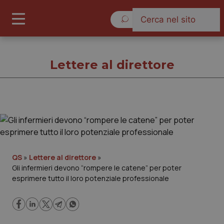
Venerdì 7 Agosto 2026
Lettere al direttore
Lettere al direttore
Cronache
QS
»
Lettere al direttore
»
Gli infermieri devono “rompere le catene” per poter
Governo e Parlamento
esprimere tutto il loro potenziale professionale
Regioni e Asl
Lavoro e Professioni