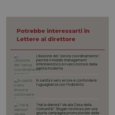
VISITOR_PRIVACY_METADATA
5 mesi
YouTube
settim
.youtube.com
Potrebbe interessarti in
Lettere al direttore
L’illusione del “senza coordinamento”:
perché il middle management
infermieristico è il vero motore della
sanità moderna
In sanità il vero errore è confondere
l’uguaglianza con l’indistinto
CookieScriptConsent
5 mesi
CookieScript
settim
www.quotidianosanita.it
“Hai la diarrea? Vai alla Casa della
Comunità!” Slogan rischioso per una
giusta campagna promozionale delle