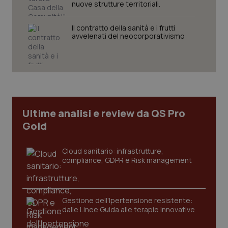
nuove strutture territoriali.
Il contratto della sanità e i frutti
avvelenati del neocorporativismo
tracking-sites-ironfish-
www.quotidianosanita.it
4
tracking-enable
settim
2 gior
Ultime analisi e review da QS Pro
Gold
tracking-sites-ironfish-
www.quotidianosanita.it
4
session-id
settim
2 gior
Cloud sanitario: infrastrutture,
compliance, GDPR e Risk management
_ga
1 anno
Google LLC
mes
.quotidianosanita.it
Gestione dell'Ipertensione resistente:
dalle Linee Guida alle terapie innovative