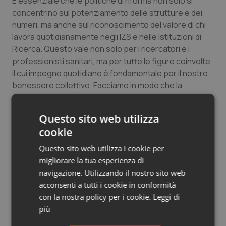
È essenziale che le politiche di riforma non solo si
concentrino sul potenziamento delle strutture e dei
numeri, ma anche sul riconoscimento del valore di chi
lavora quotidianamente negli IZS e nelle Istituzioni di
Ricerca. Questo vale non solo per i ricercatori e i
professionisti sanitari, ma per tutte le figure coinvolte,
il cui impegno quotidiano è fondamentale per il nostro
benessere collettivo. Facciamo in modo che la
produttività appartenga a chi davvero produce risultati
concreti, anche quando si producono tabelle e report
Questo sito web utilizza
che salvano delle vite. Solo così potremo garantire che
cookie
l’impegno di tutti coloro che operano nel settore
venga riconosciuto e ricompensato adeguatamente.
Questo sito web utilizza i cookie per
migliorare la tua esperienza di
Investire nella Salute Pubblica: Un Futuro Sicuro e
navigazione. Utilizzando il nostro sito web
Sostenibile
acconsenti a tutti i cookie in conformità
L’efficacia degli IZS e degli Istituti di Ricerca in ambito
con la nostra policy per i cookie.
Leggi di
sanitario è fondamentale per la sicurezza sanitaria del
più
paese. Per affrontare le sfide future, è necessario un