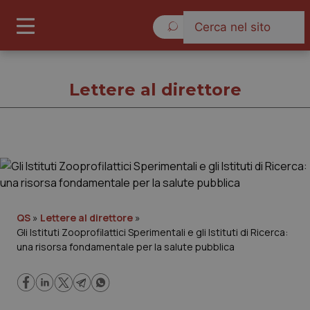
Domenica 9 Agosto 2026
Lettere al direttore
Lettere al direttore
Cronache
QS
»
Lettere al direttore
»
Gli Istituti Zooprofilattici Sperimentali e gli Istituti di Ricerca:
Governo e Parlamento
una risorsa fondamentale per la salute pubblica
Regioni e Asl
Lavoro e Professioni