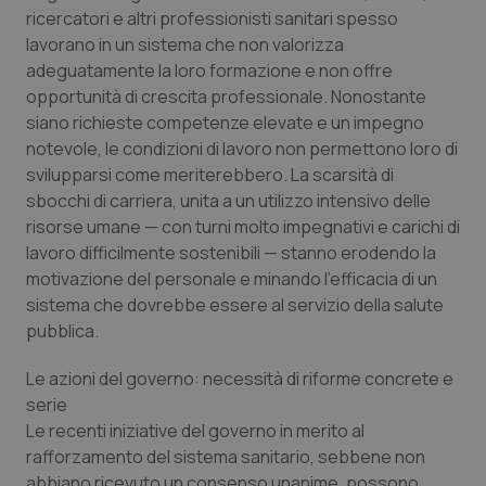
Valle D’Aosta
Oncodermatologia
ricercatori e altri professionisti sanitari spesso
lavorano in un sistema che non valorizza
Veneto
Oncoematologia
adeguatamente la loro formazione e non offre
opportunità di crescita professionale. Nonostante
Oncologia & Nutrizione
siano richieste competenze elevate e un impegno
notevole, le condizioni di lavoro non permettono loro di
Psoriasi & pelle
svilupparsi come meriterebbero. La scarsità di
sbocchi di carriera, unita a un utilizzo intensivo delle
risorse umane — con turni molto impegnativi e carichi di
Quotidiano Cardiologia
lavoro difficilmente sostenibili — stanno erodendo la
motivazione del personale e minando l’efficacia di un
Quotidiano Chirurgia
sistema che dovrebbe essere al servizio della salute
pubblica.
Quotidiano Oncologia
Le azioni del governo: necessità di riforme concrete e
Quotidiano Pediatria
serie
Le recenti iniziative del governo in merito al
Rene & patologie urogenitali
rafforzamento del sistema sanitario, sebbene non
abbiano ricevuto un consenso unanime, possono