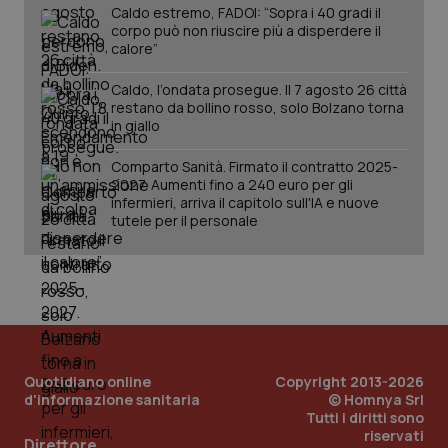
Caldo estremo, FADOI: “Sopra i 40 gradi il
corpo può non riuscire più a disperdere il
calore”
Caldo, l’ondata prosegue. Il 7 agosto 26 città
Fornitore
/
Nome
Scadenza
Descrizion
restano da bollino rosso, solo Bolzano torna
Dominio
in giallo
Nome
Fornitore
/
Dominio
Scadenza
Des
_ga_0VMQEQKQ1N
.quotidianosanita.it
1 anno 1
Questo
mese
cookie
VISITOR_INFO1_LIVE
5 mesi 4
Que
Google LLC
Comparto Sanità. Firmato il contratto 2025-
viene
settimane
imp
.youtube.com
utilizzato
You
2027. Aumenti fino a 240 euro per gli
da Google
ten
infermieri, arriva il capitolo sull'IA e nuove
Analytics
pre
tutele per il personale
per
del
mantener
vid
lo stato
inco
della
può
sessione.
det
vis
web
uti
nuo
ver
dell
You
Quotidiano online
Copyright 2013-2026
d'informazione sanitaria
© Homnya Srl
__Secure-YNID
.youtube.com
5 mesi 4
Que
Tutti i diritti sono
settimane
imp
riservati
You
Direttore