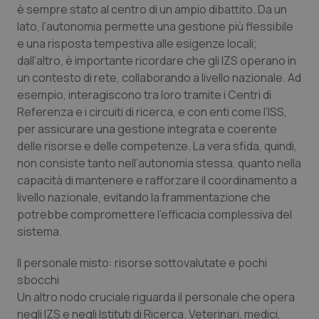
è sempre stato al centro di un ampio dibattito. Da un
Piemonte
HIV
lato, l’autonomia permette una gestione più flessibile
e una risposta tempestiva alle esigenze locali;
dall’altro, è importante ricordare che gli IZS operano in
Provincia Autonoma di Bolzano
Infezioni & Febbre
un contesto di rete, collaborando a livello nazionale. Ad
esempio, interagiscono tra loro tramite i Centri di
Provincia Autonoma di Trento
Ipertensione & Scompenso
Referenza e i circuiti di ricerca, e con enti come l’ISS,
per assicurare una gestione integrata e coerente
Puglia
Malattie rare
delle risorse e delle competenze. La vera sfida, quindi,
non consiste tanto nell’autonomia stessa, quanto nella
Sardegna
Malattia di Crohn & Rettocolite Ulcerosa
capacità di mantenere e rafforzare il coordinamento a
livello nazionale, evitando la frammentazione che
Sicilia
Neuroscienze & patologie neurodegenerative
potrebbe compromettere l’efficacia complessiva del
sistema.
Toscana
Obesità
Il personale misto: risorse sottovalutate e pochi
sbocchi
Umbria
Oftalmologia
Un altro nodo cruciale riguarda il personale che opera
negli IZS e negli Istituti di Ricerca. Veterinari, medici,