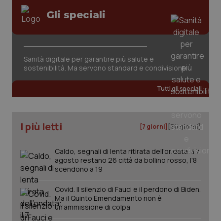
Gli speciali
Sanità digitale per garantire più salute e
sostenibilità. Ma servono standard e condivisione
Tutti gli speciali
I più letti
[7 giorni]
[30 giorni]
Caldo, segnali di lenta ritirata dell'ondata: il 7
agosto restano 26 città da bollino rosso, l'8
scendono a 19
_ga_KM60CM4NPH
.quotidianosanita.it
1 anno
mes
Covid. Il silenzio di Fauci e il perdono di Biden.
Ma il Quinto Emendamento non è
un’ammissione di colpa