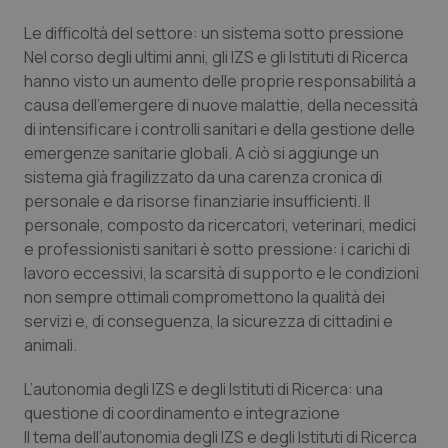
Calabria
Asma & BPCO
Le difficoltà del settore: un sistema sotto pressione
Nel corso degli ultimi anni, gli IZS e gli Istituti di Ricerca
Campania
Car-T
hanno visto un aumento delle proprie responsabilità a
causa dell’emergere di nuove malattie, della necessità
Emilia-Romagna
Colesterolo & coronaropatie
di intensificare i controlli sanitari e della gestione delle
emergenze sanitarie globali. A ciò si aggiunge un
Friuli Venezia Giulia
Dermatite Atopica
sistema già fragilizzato da una carenza cronica di
personale e da risorse finanziarie insufficienti. Il
Lazio
Diabete & glucometri
personale, composto da ricercatori, veterinari, medici
e professionisti sanitari è sotto pressione: i carichi di
lavoro eccessivi, la scarsità di supporto e le condizioni
Liguria
Disturbi dell’umore
non sempre ottimali compromettono la qualità dei
servizi e, di conseguenza, la sicurezza di cittadini e
Lombardia
Dolore
animali.
Marche
Donna & Salute
L’autonomia degli IZS e degli Istituti di Ricerca: una
questione di coordinamento e integrazione
Molise
Epatiti
Il tema dell’autonomia degli IZS e degli Istituti di Ricerca