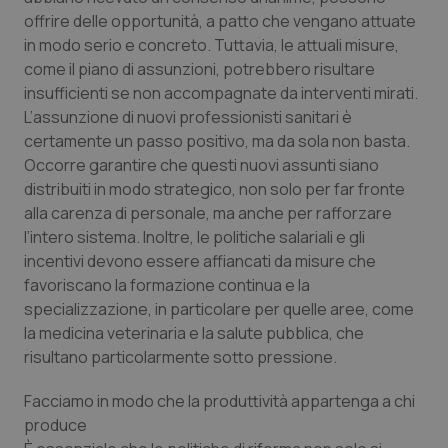
offrire delle opportunità, a patto che vengano attuate
Salute orale & impianti
in modo serio e concreto. Tuttavia, le attuali misure,
come il piano di assunzioni, potrebbero risultare
Sangue & coagulazione
insufficienti se non accompagnate da interventi mirati.
L’assunzione di nuovi professionisti sanitari è
Tiroide
certamente un passo positivo, ma da sola non basta.
Occorre garantire che questi nuovi assunti siano
Tumore al seno
distribuiti in modo strategico, non solo per far fronte
alla carenza di personale, ma anche per rafforzare
Tumore ovarico
l’intero sistema. Inoltre, le politiche salariali e gli
incentivi devono essere affiancati da misure che
Tumori del Polmone & Testa Collo
favoriscano la formazione continua e la
specializzazione, in particolare per quelle aree, come
la medicina veterinaria e la salute pubblica, che
Tumori gastrointestinali
risultano particolarmente sotto pressione.
Ulcera & Reflusso
Facciamo in modo che la produttività appartenga a chi
produce
Vaccini