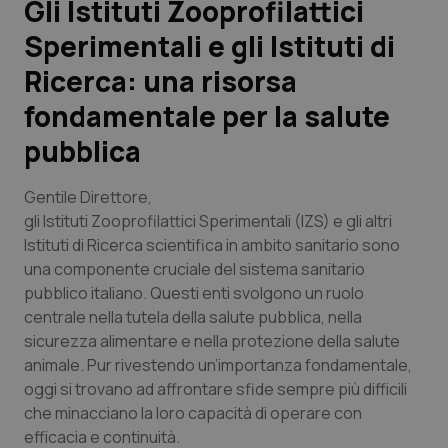
Gli Istituti Zooprofilattici
Sperimentali e gli Istituti di
Scienza e Farmaci
Ricerca: una risorsa
Studi e Analisi
fondamentale per la salute
pubblica
Lettere al direttore
Gentile Direttore,
Edizioni Regionali
gli Istituti Zooprofilattici Sperimentali (IZS) e gli altri
Istituti di Ricerca scientifica in ambito sanitario sono
QS Pro
una componente cruciale del sistema sanitario
pubblico italiano. Questi enti svolgono un ruolo
Professionisti Sanitari.AI
centrale nella tutela della salute pubblica, nella
sicurezza alimentare e nella protezione della salute
Abruzzo
QS Pro Gold
animale. Pur rivestendo un’importanza fondamentale,
oggi si trovano ad affrontare sfide sempre più difficili
QS Club
Newsletter
Basilicata
Artrite & artrosi
che minacciano la loro capacità di operare con
efficacia e continuità.