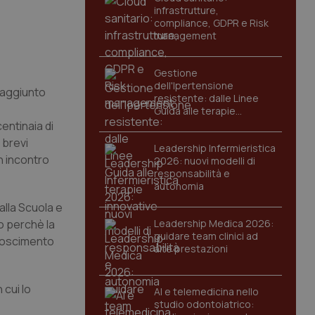
infrastrutture,
compliance, GDPR e Risk
management
Gestione
dell'Ipertensione
raggiunto
resistente: dalle Linee
Guida alle terapie
innovative
entinaia di
 brevi
Leadership Infermieristica
un incontro
2026: nuovi modelli di
responsabilità e
autonomia
alla Scuola e
o perchè la
Leadership Medica 2026:
guidare team clinici ad
onoscimento
alte prestazioni
 cui lo
AI e telemedicina nello
studio odontoiatrico: