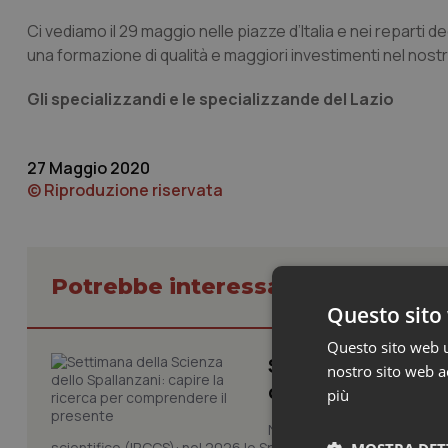
Ci vediamo il 29 maggio nelle piazze d’Italia e nei reparti 
una formazione di qualità e maggiori investimenti nel nostr
Gli specializzandi e le specializzande del Lazio
27 Maggio 2020
© Riproduzione riservata
Potrebbe interessarti in Lazio
Questo sito 
Questo sito web ut
Settimana della Sc
nostro sito web ac
comprendere il pr
più
Novant'anni dalla fondazion
scientifico (IRCCS): nel 2026 lo Spallanzani celebra due rico