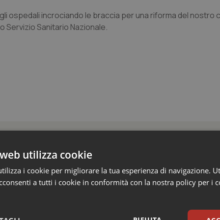
degli ospedali incrociando le braccia per una riforma del nostro 
o Servizio Sanitario Nazionale.
web utilizza cookie
ilizza i cookie per migliorare la tua esperienza di navigazione. Ut
ienza dello Spallanzani: capire la ricerca per
consenti a tutti i cookie in conformità con la nostra policy per i 
esente
e e trent'anni dal riconoscimento come Istituto di ricovero e cura a 
RIFIUTA
rrenze che rappresentano l'occasione per riflettere sul...