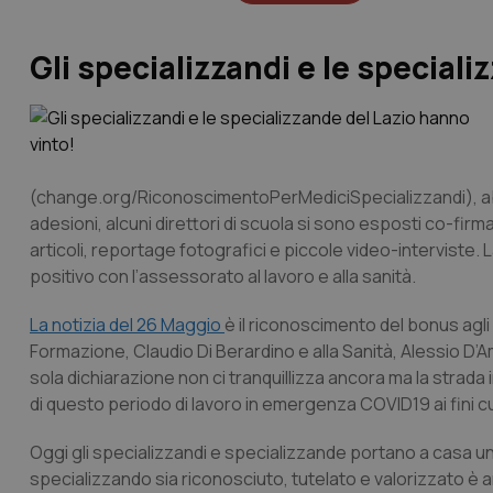
Gli specializzandi e le special
(change.org/RiconoscimentoPerMediciSpecializzandi), abb
adesioni, alcuni direttori di scuola si sono esposti co-firma
articoli, reportage fotografici e piccole video-interviste. 
positivo con l’assessorato al lavoro e alla sanità.
La notizia del 26 Maggio
è il riconoscimento del bonus agli
Formazione, Claudio Di Berardino e alla Sanità, Alessio D’
sola dichiarazione non ci tranquillizza ancora ma la strada 
di questo periodo di lavoro in emergenza COVID19 ai fini cu
Oggi gli specializzandi e specializzande portano a casa una
specializzando sia riconosciuto, tutelato e valorizzato è 