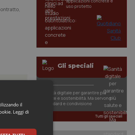
applicazioni concrete e
uso protetto
contratto,
Gli speciali
Sanità digitale per garantire più
salute e sostenibilità. Ma servono
standard e condivisione
ilizzando il
cookie.
Leggi di
Tutti gli speciali
carattere