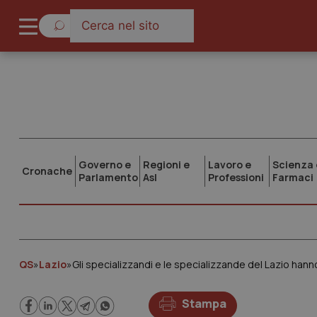
Governo e
Regioni e
Lavoro e
Scienza 
Cronache
Parlamento
Asl
Professioni
Farmaci
QS
»
Lazio
»
Gli specializzandi e le specializzande del Lazio hann
Stampa