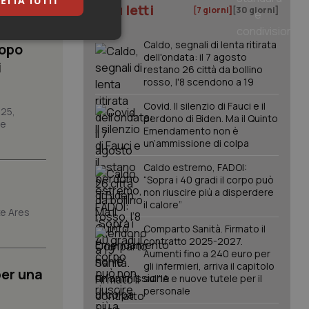
ETTA TUTTI
I più letti
[7 giorni]
[30 giorni]
keting
Caldo, segnali di lenta ritirata
Dopo
dell'ondata: il 7 agosto
i
restano 26 città da bollino
rosso, l'8 scendono a 19
Covid. Il silenzio di Fauci e il
025,
perdono di Biden. Ma il Quinto
re
Emendamento non è
un’ammissione di colpa
igazione sulle pagine
Caldo estremo, FADOI:
kie.
“Sopra i 40 gradi il corpo può
non riuscire più a disperdere
il calore”
ze Ares
er memorizzare le
utente per la loro
Comparto Sanità. Firmato il
 dati sul consenso
contratto 2025-2027.
itiche e
Aumenti fino a 240 euro per
tendo che le loro
ssioni future.
gli infermieri, arriva il capitolo
per una
sull'IA e nuove tutele per il
l servizio Cookie-
personale
erenze di consenso
sario che il banner