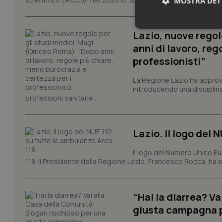
MOSTRA DET
Neces
Lazio, nuove regol
anni di lavoro, reg
professionisti”
La Regione Lazio ha appro
introducendo una disciplina 
professioni sanitarie...
I cookie necessari con
e l'accesso alle aree 
Lazio. Il logo del 
Nome
Il logo del Numero Unico Eu
VISITOR_PRIVACY_
118. Il Presidente della Regione Lazio, Francesco Rocca, ha app
“Hai la diarrea? V
CookieScriptConse
giusta campagna pr