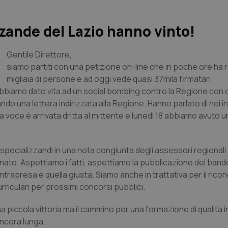
izzande del Lazio hanno vinto!
Gentile Direttore,
siamo partiti con una petizione on-line che in poche ore ha 
migliaia di persone e ad oggi vede quasi 37mila firmatari
iamo dato vita ad un social bombing contro la Regione con c
ndo una lettera indirizzata alla Regione. Hanno parlato di noi in
La voce è arrivata dritta al mittente e lunedi 18 abbiamo avuto 
 specializzandi in una nota congiunta degli assessori regionali 
Amato. Aspettiamo i fatti, aspettiamo la pubblicazione del band
intrapresa è quella giusta. Siamo anche in trattativa per il ric
rriculari per prossimi concorsi pubblici.
 piccola vittoria ma il cammino per una formazione di qualità in
ancora lunga.