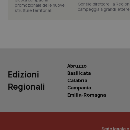
Gentile direttore, la Regio
campeggia a grandi lettere ma
tracking-sites-ironf
tracking-enable
tracking-sites-ironf
session-id
_ga
Abruzzo
Edizioni
Basilicata
Calabria
Regionali
Campania
PHPSESSID
Emilia-Romagna
_ga_KM60CM4NPH
Sede legale e