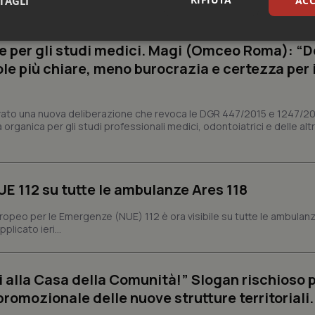
TAGLI
ACC
sari
Statistici
Mar
e per gli studi medici. Magi (Omceo Roma): “
ole più chiare, meno burocrazia e certezza per 
vato una nuova deliberazione che revoca le DGR 447/2015 e 1247/2
organica per gli studi professionali medici, odontoiatrici e delle alt
Necessari
Statistici
Marketing
tribuiscono a rendere fruibile il sito web abilitandone funzionalità di base quali la nav
protette del sito. Il sito web non è in grado di funzionare correttamente senza questi coo
NUE 112 su tutte le ambulanze Ares 118
Fornitore
/
Dominio
Scadenza
Descrizione
ropeo per le Emergenze (NUE) 112 è ora visibile su tutte le ambulan
METADATA
5 mesi 4
Questo cookie viene utilizzato p
YouTube
licato ieri...
settimane
scelte di consenso e privacy dell'
.youtube.com
interazione con il sito. Registra i
del visitatore riguardo a varie pol
impostazioni sulla privacy, garan
preferenze siano onorate nelle se
ai alla Casa della Comunità!” Slogan rischioso 
nt
5 mesi 3
Questo cookie viene utilizzato da
CookieScript
omozionale delle nuove strutture territoriali.
settimane
Script.com per ricordare le pref
www.quotidianosanita.it
sui cookie dei visitatori. È neces