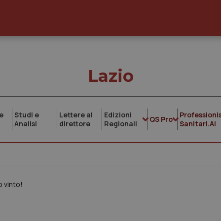
Lazio
e
Studi e
Lettere al
Edizioni
Professionis
QS Pro
Analisi
direttore
Regionali
Sanitari.AI
o vinto!