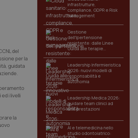
infrastrutture,
compliance, GDPR e Risk
management
Gestione
dell'Ipertensione
resistente: dalle Linee
Guida alle terapie
 CCNL del
innovative
ssione per la
Leadership Infermieristica
ità, guidata
2026: nuovi modelli di
 aziende.
responsabilità e
autonomia
superamento
 i livelli
Leadership Medica 2026:
guidare team clinici ad
alte prestazioni
orare la
nuovo
AI e telemedicina nello
studio odontoiatrico: