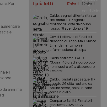
I più letti
oria. Per
[7 giorni]
[30 giorni]
Caldo, segnali di lenta ritirata
dell'ondata: il 7 agosto
restano 26 città da bollino
 e aumentare
rosso, l'8 scendono a 19
fascia e
Covid. Il silenzio di Fauci e il
perdono di Biden. Ma il Quinto
Emendamento non è
un’ammissione di colpa
Caldo estremo, FADOI:
“Sopra i 40 gradi il corpo può
non riuscire più a disperdere
il calore”
nale il
cazione.
Caldo, l’ondata prosegue. Il 7
agosto 26 città restano da
bollino rosso, solo Bolzano
no da anni, ma
torna in giallo
 di
Comparto Sanità. Firmato il
contratto 2025-2027.