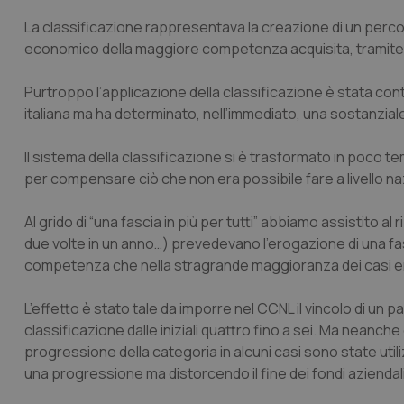
La classificazione rappresentava la creazione di un perc
economico della maggiore competenza acquisita, tramite 
Purtroppo l’applicazione della classificazione è stata con
italiana ma ha determinato, nell’immediato, una sostanziale 
Il sistema della classificazione si è trasformato in poco 
per compensare ciò che non era possibile fare a livello na
Al grido di “una fascia in più per tutti” abbiamo assistito a
due volte in un anno…) prevedevano l’erogazione di una fasci
competenza che nella stragrande maggioranza dei casi era l
L’effetto è stato tale da imporre nel CCNL il vincolo di un
classificazione dalle iniziali quattro fino a sei. Ma neanche
progressione della categoria in alcuni casi sono state utili
una progressione ma distorcendo il fine dei fondi aziendali