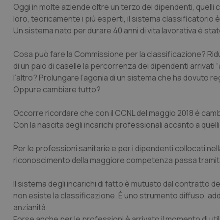
Oggi in molte aziende oltre un terzo dei dipendenti, quelli c
loro, teoricamente i più esperti, il sistema classificatorio 
Un sistema nato per durare 40 anni di vita lavorativa è stat
Cosa può fare la Commissione per la classificazione? Rid
di un paio di caselle la percorrenza dei dipendenti arrivati “
l’altro? Prolungare l’agonia di un sistema che ha dovuto re
Oppure cambiare tutto?
Occorre ricordare che con il CCNL del maggio 2018 è camb
Con la nascita degli incarichi professionali accanto a quell
Per le professioni sanitarie e per i dipendenti collocati nel
riconoscimento della maggiore competenza passa tramite l’a
Il sistema degli incarichi di fatto è mutuato dal contratto d
non esiste la classificazione. È uno strumento diffuso, addir
anzianità.
Forse anche per le professioni è arrivato il momento di util