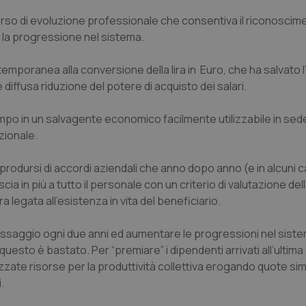
orso di evoluzione professionale che consentiva il riconosci
la progressione nel sistema.
temporanea alla conversione della lira in Euro, che ha salvato
diffusa riduzione del potere di acquisto dei salari.
tempo in un salvagente economico facilmente utilizzabile in sed
zionale.
l riprodursi di accordi aziendali che anno dopo anno (e in alcuni 
a in più a tutto il personale con un criterio di valutazione del
egata all’esistenza in vita del beneficiario.
 passaggio ogni due anni ed aumentare le progressioni nel siste
 questo è bastato. Per “premiare” i dipendenti arrivati all’ultima
zzate risorse per la produttività collettiva erogando quote simil
.