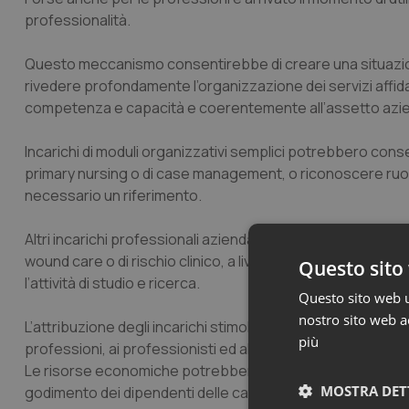
professionalità.
Questo meccanismo consentirebbe di creare una situazione 
rivedere profondamente l’organizzazione dei servizi affidan
competenza e capacità e coerentemente all’assetto azie
Incarichi di moduli organizzativi semplici potrebbero conse
primary nursing o di case management, o riconoscere ruol
necessario un riferimento.
Altri incarichi professionali aziendali e di reparto potre
wound care o di rischio clinico, a livello di reparto e in c
Questo sito 
l’attività di studio e ricerca.
Questo sito web ut
nostro sito web ac
L’attribuzione degli incarichi stimolerebbe una reale cresc
più
professioni, ai professionisti ed alle aziende.
Le risorse economiche potrebbero essere reperite destin
MOSTRA DET
godimento dei dipendenti delle categorie D e DS che cess