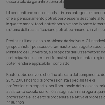
essere tale da garantire concretamente l’avvio del sistem
Neces
I dipendenti che sono inquadrati in una categoria superi
che al pensionamento potrebbero essere destinate al fondo 
In questo modo i fondi potrebbero almeno in parte tornare a
sistema della classificazione potrebbe rimanere in vita pe
Resta un ultimo piccolo problema da risolvere. Gli incarichi
gli specialisti, il possesso di un master conseguito secondo 
I cookie necessari con
Ministero dell’Università, su proposta dell’Osservatorio na
e l'accesso alle aree 
partecipazione a percorsi formativi complementari regional
Nome
poter rendere applicabile il contratto.
VISITOR_PRIVACY_
Basterebbe scrivere che fino alla data del compimento dei c
20/5/2018 l'incarico di professionista specialista e di
professionista esperto, per il personale del ruolo sanitari
assistente sociale senior, è assegnato, in analogia a quan
CookieScriptConse
professionale, ad esito di procedura selettiva ai profession
2018/2020.