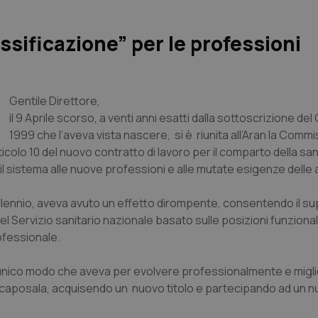
ssificazione” per le professioni
Gentile Direttore
,
il 9 Aprile scorso, a venti anni esatti dalla sottoscrizione del
1999 che l’aveva vista nascere, si è riunita all’Aran la Commi
ticolo 10 del nuovo contratto di lavoro per il comparto della san
e il sistema alle nuove professioni e alle mutate esigenze delle
l millennio, aveva avuto un effetto dirompente, consentendo il 
ervizio sanitario nazionale basato sulle posizioni funzionali ed
ofessionale.
e l’unico modo che aveva per evolvere professionalmente e migli
 il caposala, acquisendo un nuovo titolo e partecipando ad un 