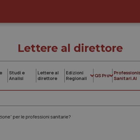
Lettere al direttore
e
Studi e
Lettere al
Edizioni
Professionis
QS Pro
Analisi
direttore
Regionali
Sanitari.AI
zione” per le professioni sanitarie?