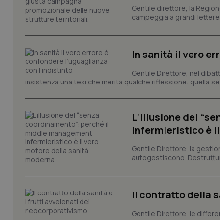
Gentile direttore, la Regio
campeggia a grandi lettere ma
Nome
Nome
VISITOR_INFO1_LIV
_ga_0VMQEQKQ1N
In sanità il vero e
Gentile Direttore, nel diba
insistenza una tesi che merita qualche riflessione: quella se
__Secure-YNID
L’illusione del “
YSC
infermieristico è 
__Secure-
Gentile Direttore, la gestio
ROLLOUT_TOKEN
autogestiscono. Destruttura
tracking-sites-
ironfish-tracking-
named-enable
Il contratto della 
Gentile Direttore, le differ