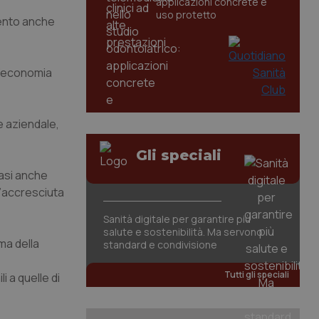
applicazioni concrete e
uso protetto
mento anche
 l’economia
e aziendale,
Gli speciali
casi anche
l’accresciuta
Sanità digitale per garantire più
salute e sostenibilità. Ma servono
ma della
standard e condivisione
Tutti gli speciali
i a quelle di