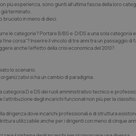
on più esperienza, sono giunti all’ultima fascia della loro categ
è già terminato.
o bruciato in meno di dieci.
urre le categorie? Portare B/BS e D/DS a una sola categoria
a fine corsa”? Inserire il vincolo di tre anni tra un passaggio di 
ggere anche l’effetto della crisi economica del 2010?
iato lo scenario.
i organizzativi si ha un cambio dì paradigma.
la categoria D e DS dei ruoli amministrativo tecnico e professio
ttribuzione degli incarichi funzionali non più per la classifi
ella dirigenza dove incarichi professionali e di struttura esisto
ittura utilizzabile anche per i dirigenti con meno di cinque anni
izzare il sistema degli incarichi per riconoscere una diversa