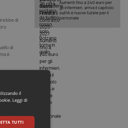
Aumenti fino a 240 euro per
gli infermieri, arriva il capitolo
sull'IA e nuove tutele per il
personale
irebbe di
loro
ello di
 ma è
pio esperto
ionale e
ilizzando il
cookie.
Leggi di
vi utile alle
o in
ETTA TUTTI
00 potrebbe