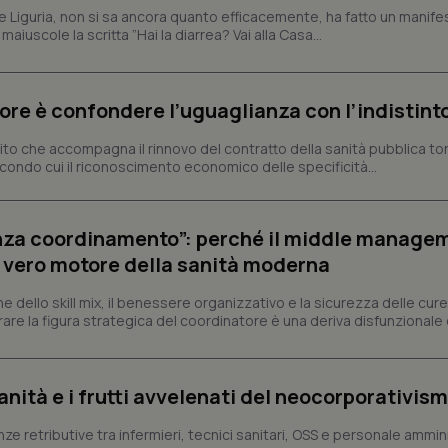
ne Liguria, non si sa ancora quanto efficacemente, ha fatto un manifes
iuscole la scritta ”Hai la diarrea? Vai alla Casa...
Fornitore
Fornitore
/
/
Dominio
Scadenza
Descrizione
Scadenza
Descrizione
Dominio
E
5 mesi 4
Questo cookie è impostato da Youtube per
Google LLC
settimane
delle preferenze dell'utente per i video d
.youtube.com
.quotidianosanita.it
1 anno 1
Questo cookie viene utilizzato da Google Analy
rrore è confondere l’uguaglianza con l’indistint
nei siti; può anche determinare se il visita
mese
lo stato della sessione.
utilizzando la nuova o la vecchia versione d
Youtube.
ttito che accompagna il rinnovo del contratto della sanità pubblica to
condo cui il riconoscimento economico delle specificità...
.youtube.com
5 mesi 4
Questo cookie è impostato da Youtube per
settimane
delle preferenze dell'utente per i video d
nei siti; può anche determinare se il visita
utilizzando la nuova o la vecchia versione d
Youtube.
senza coordinamento”: perché il middle manage
Sessione
Questo cookie è impostato da YouTube per
Google LLC
il vero motore della sanità moderna
delle visualizzazioni dei video incorporati.
.youtube.com
.youtube.com
5 mesi 4
Questo cookie è impostato da YouTube pe
ne dello skill mix, il benessere organizzativo e la sicurezza delle cure
settimane
dell'autenticazione e della personalizzazi
re la figura strategica del coordinatore è una deriva disfunzionale 
utente
www.quotidianosanita.it
4
Questo cookie è impostato dall'applicazion
settimane
sistema di tracking solo in caso di utenti 
2 giorni
provider WelfareLink.
sanità e i frutti avvelenati del neocorporativis
enze retributive tra infermieri, tecnici sanitari, OSS e personale ammin