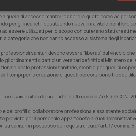
a.
sari
Statistici
Mar
ore a quella di accesso manterrebbero le quote come ad perso
per gli incarichi, costituendo nuova linfa vitale per il loro 
d essere utilizzati per lo scopo con cui erano stati creati me
r le categorie che non hanno accesso al sistema degli incarich
 professionali sanitari devono essere “liberati” dal vincolo che
Necessari
Statistici
Marketing
gli ordinamenti didattici universitari definiti dal Ministero dell
tribuiscono a rendere fruibile il sito web abilitandone funzionalità di base quali la nav
zionale per le professioni sanitarie, mentre per quelli di esper
protette del sito. Il sito web non è in grado di funzionare correttamente senza questi coo
i. I tempi per la creazione di questi percorsi sono troppo dila
Fornitore
/
Dominio
Scadenza
Descrizione
METADATA
5 mesi 4
Questo cookie viene utilizzato p
YouTube
settimane
scelte di consenso e privacy dell'
.youtube.com
orsi universitari di cui all'articolo 16 comma 7 e 8 del CCNL 2
interazione con il sito. Registra i
del visitatore riguardo a varie pol
impostazioni sulla privacy, garan
o e dei profili di collaboratore professionale assistente social
preferenze siano onorate nelle se
to previsto per il personale appartenete ai ruoli amministrativ
nt
5 mesi 3
Questo cookie viene utilizzato da
CookieScript
settimane
Script.com per ricordare le pref
www.quotidianosanita.it
isti sanitari in possesso dei requisiti di cui all’art. 17 comma 
sui cookie dei visitatori. È neces
dei cookie di Cookie-Script.com 
correttamente.