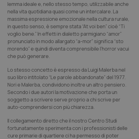
lemma ideale e, nello stesso tempo, utilizzabile anche
Calabria
Asma & BPCO
nella vita quotidiana quasi come un intercalare. La
massima espressione emozionale nella cultura rurale,
Campania
Car-T
in questo senso, è sempre stata “At voi ben” cioè “Ti
voglio bene.” In effetti in dialetto parmigiano “amor”
Emilia-Romagna
Colesterolo & coronaropatie
pronunciato in modo allargato “a-mor” significa “sto
morendo” e quindi diventa comprensibile l’horror vacui
Friuli Venezia Giulia
Dermatite Atopica
che può generare.
Lazio
Diabete & glucometri
Lo stesso concetto è espresso da Luigi Malerba nel
suo libro intitolato “Le parole abbandonate” del 1977.
Nori e Malerba, condividono inoltre un altro pensiero.
Liguria
Disturbi dell’umore
Secondo i due autori la motivazione che porta un
soggetto a scrivere serve proprio a chi scrive per
Lombardia
Dolore
auto-comprendersi con più chiarezza.
Marche
Donna & Salute
Il collegamento diretto che il nostro Centro Studi
fortunatamente sperimenta con i professionisti delle
Molise
Epatiti
cure primarie di quartiere ci ha permesso di poter