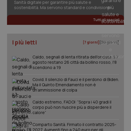
Sanità digitale per garantire più salute e
sostenibilità. Ma servono standard e condivisione
Fornitore
/
Nome
Scadenza
Descrizion
Dominio
Tutti gli speciali
Nome
Fornitore
/
Dominio
Scadenza
Des
_ga_0VMQEQKQ1N
.quotidianosanita.it
1 anno 1
Questo
mese
cookie
VISITOR_INFO1_LIVE
5 mesi 4
Que
Google LLC
viene
settimane
imp
.youtube.com
utilizzato
You
da Google
I più letti
ten
[7 giorni]
[30 giorni]
Analytics
pre
per
del
mantener
vid
Caldo, segnali di lenta ritirata dell'ondata: il 7
lo stato
inco
della
può
agosto restano 26 città da bollino rosso, l'8
sessione.
det
scendono a 19
vis
web
uti
Covid. Il silenzio di Fauci e il perdono di Biden.
nuo
Ma il Quinto Emendamento non è
ver
un’ammissione di colpa
dell
You
Caldo estremo, FADOI: “Sopra i 40 gradi il
__Secure-YNID
.youtube.com
5 mesi 4
Que
settimane
imp
corpo può non riuscire più a disperdere il
You
calore”
ten
pre
del
Comparto Sanità. Firmato il contratto 2025-
vid
2027. Aumenti fino a 240 euro per gli