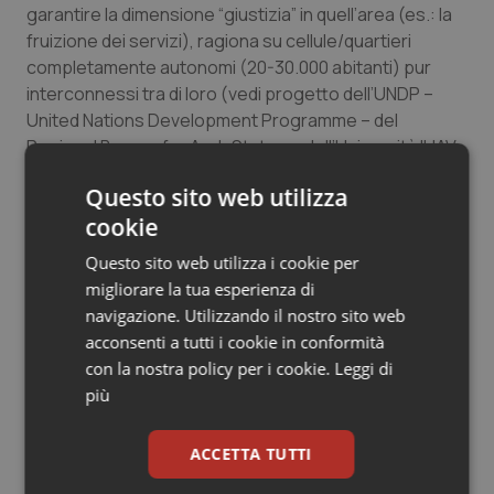
garantire la dimensione “giustizia” in quell’area (es.: la
fruizione dei servizi), ragiona su cellule/quartieri
completamente autonomi (20-30.000 abitanti) pur
interconnessi tra di loro (vedi progetto dell’UNDP –
United Nations Development Programme – del
Regional Bureau for Arab States e dell’Università IUAV
di Venezia per ricostruire Gaza 2024).
Questo sito web utilizza
Nell’AIR si tende invece a eliminare l’autonomia e le
cookie
diversità con una omologazione in nome di un
Questo sito web utilizza i cookie per
presunto primato di modello assistenziale territoriale
migliorare la tua esperienza di
che nega in partenza le basi del processo decisionale
navigazione. Utilizzando il nostro sito web
autogestito, dell’imprevedibilità, della fantasia, della
acconsenti a tutti i cookie in conformità
ricchezza tipiche dei comportamenti sperimentali delle
con la nostra policy per i cookie.
Leggi di
comunità che necessitano di tempo, di durata, di
più
ripetizione, di pausa, di ritualità. Tutte caratteristiche
alternative alle prestazionalità aziendali mascherate
ACCETTA TUTTI
da obiettivi incentivati e monetizzabili.