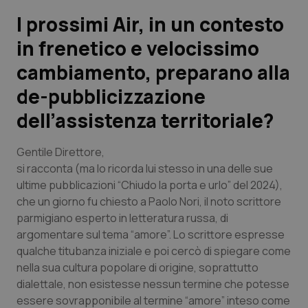
I prossimi Air, in un contesto
Scienza e Farmaci
in frenetico e velocissimo
cambiamento, preparano alla
Studi e Analisi
de-pubblicizzazione
Lettere al direttore
dell’assistenza territoriale?
Edizioni Regionali
Gentile Direttore,
si racconta (ma lo ricorda lui stesso in una delle sue
QS Pro
ultime pubblicazioni “Chiudo la porta e urlo” del 2024),
che un giorno fu chiesto a Paolo Nori, il noto scrittore
Professionisti Sanitari.AI
parmigiano esperto in letteratura russa, di
argomentare sul tema “amore”. Lo scrittore espresse
Abruzzo
QS Pro Gold
qualche titubanza iniziale e poi cercò di spiegare come
nella sua cultura popolare di origine, soprattutto
QS Club
Newsletter
Basilicata
Artrite & artrosi
dialettale, non esistesse nessun termine che potesse
essere sovrapponibile al termine “amore” inteso come