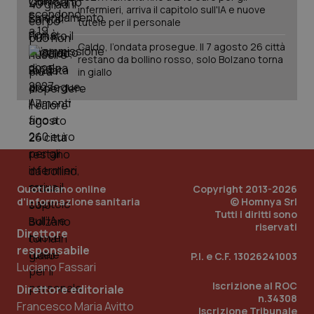
inco
infermieri, arriva il capitolo sull'IA e nuove
può
det
tutele per il personale
vis
web
Caldo, l’ondata prosegue. Il 7 agosto 26 città
uti
restano da bollino rosso, solo Bolzano torna
nuo
ver
in giallo
dell
You
YSC
Sessione
Que
Google LLC
imp
.youtube.com
You
ten
vis
vid
__Secure-
.youtube.com
5 mesi 4
Que
Quotidiano online
Copyright 2013-2026
ROLLOUT_TOKEN
settimane
imp
You
d'informazione sanitaria
© Homnya Srl
ges
Tutti i diritti sono
del
riservati
e d
Direttore
per
del
responsabile
P.I. e C.F. 13026241003
ute
Luciano Fassari
tracking-sites-
www.quotidianosanita.it
4
Que
Iscrizione al ROC
ironfish-tracking-
settimane
imp
Direttore editoriale
named-enable
2 giorni
dal
n.34308
Francesco Maria Avitto
per 
Iscrizione Tribunale