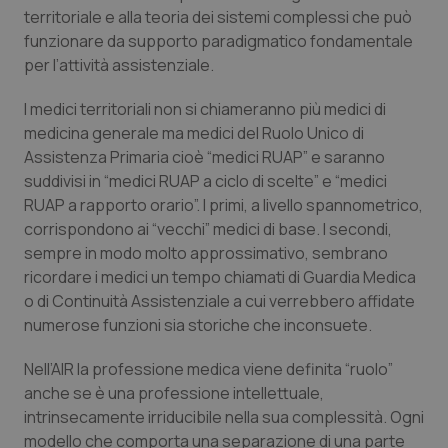
Valle D’Aosta
Oncodermatologia
territoriale e alla teoria dei sistemi complessi che può
funzionare da supporto paradigmatico fondamentale
Veneto
Oncoematologia
per l’attività assistenziale.
Oncologia & Nutrizione
I medici territoriali non si chiameranno più medici di
medicina generale ma medici del Ruolo Unico di
Assistenza Primaria cioè “medici RUAP” e saranno
Psoriasi & pelle
suddivisi in “medici RUAP a ciclo di scelte” e “medici
RUAP a rapporto orario”. I primi, a livello spannometrico,
Quotidiano Cardiologia
corrispondono ai “vecchi” medici di base. I secondi,
sempre in modo molto approssimativo, sembrano
Quotidiano Chirurgia
ricordare i medici un tempo chiamati di Guardia Medica
o di Continuità Assistenziale a cui verrebbero affidate
Quotidiano Oncologia
numerose funzioni sia storiche che inconsuete.
Quotidiano Pediatria
Nell’AIR la professione medica viene definita “ruolo”
anche se è una professione intellettuale,
intrinsecamente irriducibile nella sua complessità. Ogni
Rene & patologie urogenitali
modello che comporta una separazione di una parte