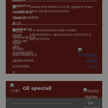
Leadership Medica 2026: guidare team
clinici ad alte prestazioni
AI e telemedicina nello studio
odontoiatrico: applicazioni concrete e
uso protetto
_ga_KM60CM4NPH
.quotidianosanita.it
1 anno
mes
Gli speciali