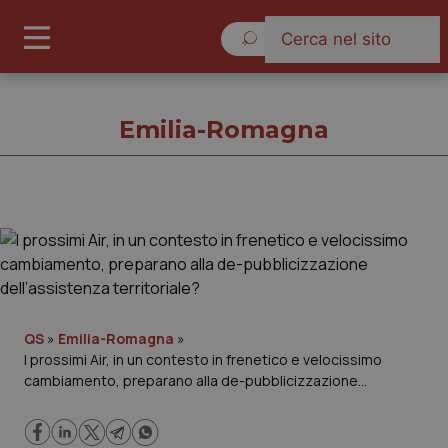
Sabato 8 Agosto 2026
Emilia-Romagna
Emilia-Romagna
Cronache
Governo e Parlamento
QS
»
Emilia-Romagna
»
I prossimi Air, in un contesto in frenetico e velocissimo
cambiamento, preparano alla de-pubblicizzazione
Regioni e Asl
dell’assistenza territoriale?
Lavoro e Professioni