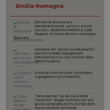
Emilia-Romagna
Disturbi di attenzione e
tracking-sites-ironfish-
www.quotidianosanita.it
4
dell’alimentazione, autismo, esordi
tracking-enable
settim
psicotici, disabilità intellettiva. Dalla
2 gior
Regione 40 milioni di euro a sostegno
della rete
L’illusione del “senza coordinamento”:
tracking-sites-ironfish-
www.quotidianosanita.it
4
perché il middle management
session-id
settim
infermieristico è il vero motore della
2 gior
sanità moderna
In sanità il vero errore è confondere
l’uguaglianza con l’indistinto
_ga
1 anno
Google LLC
mes
.quotidianosanita.it
“Hai la diarrea? Vai alla Casa della
Comunità!” Slogan rischioso per una
giusta campagna promozionale delle
nuove strutture territoriali.