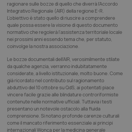
ragionare sulle bozze di quello che diverrà l’Accordo
Piemonte
HIV
Integrativo Regionale (AIR) della regione E-R.
L’obiettivo è stato quello di riuscire a comprendere
quale possa essere la visione di questo documento
Provincia Autonoma di Bolzano
Infezioni & Febbre
normativo che regolerà l’assistenza territoriale locale
nei prossimi anni essendo tema che, per statuto,
Provincia Autonoma di Trento
Ipertensione & Scompenso
coinvolge la nostra associazione.
Puglia
Malattie rare
Le bozze documentali dell’AIR, verosimilmente stilate
da qualche agenzia, verranno indubitatamente
Sardegna
Malattia di Crohn & Rettocolite Ulcerosa
considerate, a livello istituzionale, molto buone. Come
già ricordato nel contributo sul ragionamento
Sicilia
Neuroscienze & patologie neurodegenerative
abduttivo del 10 ottobre su QdS, ai potentati piace
vincere facile grazie alle blindature controriformiste
contenute nelle normative ufficiali. Tuttavia i testi
Toscana
Obesità
presentano un notevole ostacolo alla fluida
comprensione. Si notano profonde carenze culturali
Umbria
Oftalmologia
come il mancato riferimento essenziale ai principi
internazionali Wonca per la medicina generale