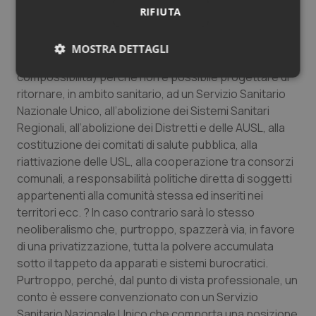
Se l’ONU, quando affronta temi come quelli della
RIFIUTA
riorganizzazione ambientale, considera contendibile
l’ipotesi di un “ritorno al futuro” cioè di recuperare
MOSTRA DETTAGLI
modelli pregressi di socialità e sostenibilità (
compossibilità) perché non è possibile progettare di
Necessari
Statistici
Marketing
ritornare, in ambito sanitario, ad un Servizio Sanitario
Nazionale Unico, all’abolizione dei Sistemi Sanitari
Regionali, all’abolizione dei Distretti e delle AUSL, alla
costituzione dei comitati di salute pubblica, alla
riattivazione delle USL, alla cooperazione tra consorzi
comunali, a responsabilità politiche diretta di soggetti
Necessari
Statistici
Marketing
appartenenti alla comunità stessa ed inseriti nei
I cookie necessari contribuiscono a rendere fruibile il
territori ecc. ? In caso contrario sarà lo stesso
sito web abilitandone funzionalità di base quali la
navigazione sulle pagine e l'accesso alle aree
neoliberalismo che, purtroppo, spazzerà via, in favore
protette del sito. Il sito web non è in grado di
di una privatizzazione, tutta la polvere accumulata
funzionare correttamente senza questi cookie.
sotto il tappeto da apparati e sistemi burocratici.
Nome
Fornitore
/
Dominio
Scaden
Purtroppo, perché, dal punto di vista professionale, un
VISITOR_PRIVACY_METADATA
5 mesi
YouTube
conto è essere convenzionato con un Servizio
settim
.youtube.com
Sanitario Nazionale Unico che comporta una posizione