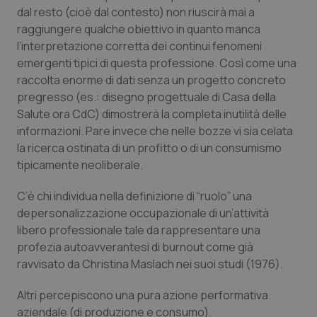
dal resto (cioè dal contesto) non riuscirà mai a
Salute orale & impianti
raggiungere qualche obiettivo in quanto manca
l’interpretazione corretta dei continui fenomeni
Sangue & coagulazione
emergenti tipici di questa professione. Così come una
raccolta enorme di dati senza un progetto concreto
Tiroide
pregresso (es.: disegno progettuale di Casa della
Salute ora CdC) dimostrerà la completa inutilità delle
Tumore al seno
informazioni. Pare invece che nelle bozze vi sia celata
la ricerca ostinata di un profitto o di un consumismo
Tumore ovarico
tipicamente neoliberale.
C’è chi individua nella definizione di “ruolo” una
Tumori del Polmone & Testa Collo
depersonalizzazione occupazionale di un’attività
libero professionale tale da rappresentare una
Tumori gastrointestinali
profezia autoavverantesi di burnout come già
ravvisato da Christina Maslach nei suoi studi (1976).
Ulcera & Reflusso
Altri percepiscono una pura azione performativa
Vaccini
aziendale (di produzione e consumo).