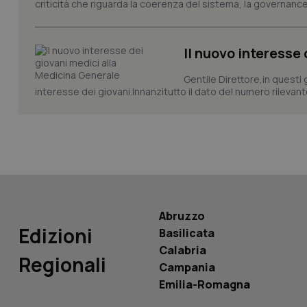
criticità che riguarda la coerenza del sistema, la governance 
_ga_KM60CM4NPH
Il nuovo interesse
Gentile Direttore,in questi
Nome
Nome
interesse dei giovani.Innanzitutto il dato del numero rilevante 
VISITOR_INFO1_LIV
_ga_0VMQEQKQ1N
__Secure-YNID
Abruzzo
YSC
Edizioni
Basilicata
__Secure-
Calabria
ROLLOUT_TOKEN
Regionali
Campania
Emilia-Romagna
tracking-sites-
ironfish-tracking-
named-enable