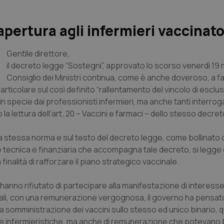
 apertura agli infermieri vaccinato
Gentile direttore,
il decreto legge “Sostegni”, approvato lo scorso venerdì 19 
Consiglio dei Ministri continua, come è anche doveroso, a f
articolare sul così definito “rallentamento del vincolo di esclusi
l, in specie dai professionisti infermieri, ma anche tanti interrog
la lettura dell’art. 20 – Vaccini e farmaci – dello stesso decret
lla stessa norma e sul testo del decreto legge, come bollinato 
ne tecnica e finanziaria che accompagna tale decreto, si legge 
inalità di rafforzare il piano strategico vaccinale.
hanno rifiutato di partecipare alla manifestazione di interesse
inali, con una remunerazione vergognosa, il governo ha pensat
 somministrazione dei vaccini sullo stesso ed unico binario, qu
e infermieristiche, ma anche di remunerazione che potevano