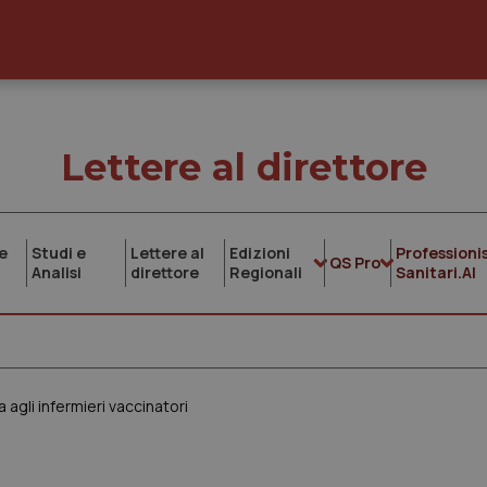
Lettere al direttore
e
Studi e
Lettere al
Edizioni
Professionis
QS Pro
Analisi
direttore
Regionali
Sanitari.AI
a agli infermieri vaccinatori