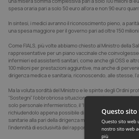
una misera somma complessiva pari a solo 100 milioni di eur
spesa oraria pari a solo 50 euro all’ora e non 90 euro qua
In sintesi, i medici avranno il riconoscimento pieno, a parit
una spesa maggiore per il governo pari ad oltre 150 milioni 
Come FIALS, più volte abbiamo chiesto al Ministro della S
rappresentative per un piano vaccinale che coinvolgesse il
infermieri ed assistenti sanitari, come anche gli OSS e altro 
100 milioni per prestazioni aggiuntive, ma anche di perveni
dirigenza medica e sanitaria, riconoscendo, alle stesse, l’at
Ma la voluta sordità del Ministro e le spinte degli Ordini 
“Sostegni” l’obbrobriosa situazione, a nostro parere, di
solo personale infermieristico, il “lucchetto della gabbia d
Questo sito 
richiudendolo appena possibile disconoscendo la professi
sanitarie alla pari della dirigenza medica che continuerà, im
Questo sito web ut
l’indennità di esclusività del rapporto di lavoro.
nostro sito web ac
più