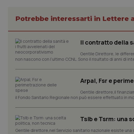
CookieScriptConse
Potrebbe interessarti in Lettere a
tracking-sites-ironf
tracking-enable
Il contratto della 
tracking-sites-ironf
session-id
Gentile Direttore, le differ
non nascono con l’ultimo CCNL. Sono il risultato di anni di interv
_ga
Arpal, Fsr e perim
Gentile direttore,il finanz
il Fondo Sanitario Regionale non può essere effettuato in mod
PHPSESSID
Tslb e Tsrm: una s
Gentile direttore,nel Servizio sanitario nazionale esiste una