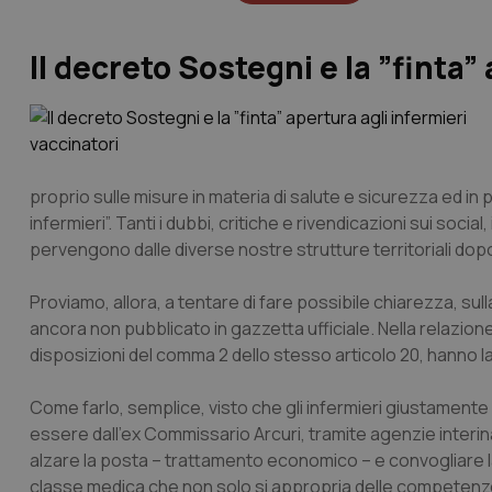
Il decreto Sostegni e la ”finta”
proprio sulle misure in materia di salute e sicurezza ed in p
infermieri”. Tanti i dubbi, critiche e rivendicazioni sui socia
pervengono dalle diverse nostre strutture territoriali dopo 
Proviamo, allora, a tentare di fare possibile chiarezza, su
ancora non pubblicato in gazzetta ufficiale. Nella relazio
disposizioni del comma 2 dello stesso articolo 20, hanno la f
Come farlo, semplice, visto che gli infermieri giustamente 
essere dall’ex Commissario Arcuri, tramite agenzie inter
alzare la posta – trattamento economico – e convogliare la
classe medica che non solo si appropria delle competenz