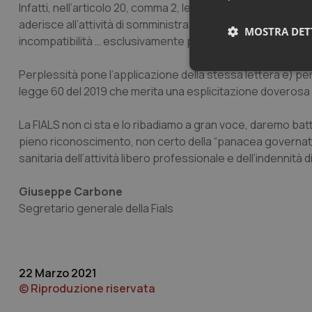
Infatti, nell’articolo 20, comma 2, lettera e), del decreto l
aderisce all’attività di somministrazione dei vaccini contro i
MOSTRA DET
incompatibilità … esclusivamente per lo svolgimento dell’at
Neces
Perplessità pone l’applicazione della stessa lettera e) per q
legge 60 del 2019 che merita una esplicitazione doverosa 
La FIALS non ci sta e lo ribadiamo a gran voce, daremo ba
pieno riconoscimento, non certo della “panacea governativa
sanitaria dell’attività libero professionale e dell’indennità d
Giuseppe Carbone
I cookie necessari con
Segretario generale della Fials
e l'accesso alle aree 
Nome
VISITOR_PRIVACY_
22 Marzo 2021
© Riproduzione riservata