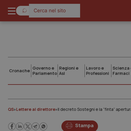
Governo e
Regioni e
Lavoro e
Scienza 
Cronache
Parlamento
Asl
Professioni
Farmaci
QS
»
Lettere al direttore
»
Il decreto Sostegni e la ”finta” apertur
Stampa