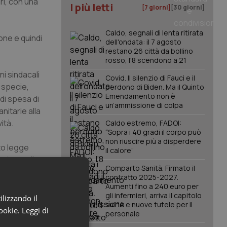
ri, con una
I più letti
[7 giorni]
[30 giorni]
Caldo, segnali di lenta ritirata
ione e quindi
dell'ondata: il 7 agosto
restano 26 città da bollino
rosso, l'8 scendono a 21
i sindacali
Covid. Il silenzio di Fauci e il
 specie,
perdono di Biden. Ma il Quinto
Emendamento non è
 di spesa di
un’ammissione di colpa
nitarie alla
ità.
Caldo estremo, FADOI:
“Sopra i 40 gradi il corpo può
non riuscire più a disperdere
eto legge
il calore”
te per il
Comparto Sanità. Firmato il
nazioni e
contratto 2025-2027.
eristiche e
Aumenti fino a 240 euro per
nale e
gli infermieri, arriva il capitolo
ilizzando il
sull'IA e nuove tutele per il
cookie.
Leggi di
personale