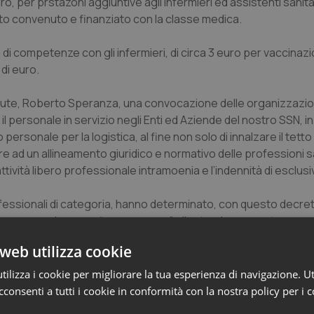
o, per prstazoni aggiuntive agli infermieri ed assistenti sanita
nto convenuto e finanziato con la classe medica.
à di competenze con gli infermieri, di circa 3 euro per vaccinaz
di euro.
alute, Roberto Speranza, una convocazione delle organizzazion
 personale in servizio negli Enti ed Aziende del nostro SSN, in
personale per la logistica, al fine non solo di innalzare il tetto
re ad un allineamento giuridico e normativo delle professioni sa
tività libero professionale intramoenia e l’indennità di esclusiv
professionali di categoria, hanno determinato, con questo decr
 un governo che pone “una panacea”, allentando momentaneamen
el rapporto di esclusività”, perché ne trae profitto per le vacci
web utilizza cookie
onalità ed autonomia professionale delle professioni infermi
perterrita, ad avere il predominio dell’attività libero professio
ilizza i cookie per migliorare la tua esperienza di navigazione. Ut
consenti a tutti i cookie in conformità con la nostra policy per i 