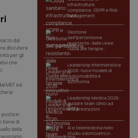
infrastrutture,
compliance, GDPR e Risk
management
ri
Gestione
dell'Ipertensione
marzo dal
resistente: dalle Linee
are discutere
Guida alle terapie
innovative
vità per gli
ativi che
Leadership Infermieristica
o.
2026: nuovi modelli di
responsabilità e
autonomia
dal MEF ed
che le
Leadership Medica 2026:
guidare team clinici ad
alte prestazioni
 posta in
o bene di
AI e telemedicina nello
ello della
studio odontoiatrico:
 benissimo