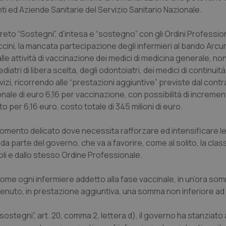
 Enti ed Aziende Sanitarie del Servizio Sanitario Nazionale.
creto “Sostegni”, d’intesa e “sostegno” con gli Ordini Profession
accini, la mancata partecipazione degli infermieri al bando Arcur
le attività di vaccinazione dei medici di medicina generale, no
iatri di libera scelta, degli odontoiatri, dei medici di continuità
rvizi, ricorrendo alle “prestazioni aggiuntive” previste dal contr
nale di euro 6,16 per vaccinazione, con possibilità di increment
cato per 6,16 euro, costo totale di 345 milioni di euro.
omento delicato dove necessita rafforzare ed intensificare l
da parte del governo, che va a favorire, come al solito, la cla
i e dallo stesso Ordine Professionale.
ome ogni infermiere addetto alla fase vaccinale, in un’ora som
tenuto, in prestazione aggiuntiva, una somma non inferiore ad 
sostegni”, art. 20, comma 2, lettera d), il governo ha stanziato 