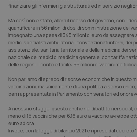
finanziare gli infermieri già strutturati ed in servizio negli
Ma così non è stato, allora il ricorso del governo, con il de
quantificare in 56 milioni di dosi di somministrazione dei v
impegnato una spesa di 345 milioni di euro da assegnare al
medici specialisti ambulatoriali convenzionati interni, dei ped
assistenziale, sanitaria territoriale e della medicina dei se
nazionale dei medici di medicina generale, con tariffa nazio
delle regioni. Il conto è facile: 56 milioni di vaccini moltipli
Non parliamo di spreco di risorse economiche in questo m
vaccinazioni, ma unicamente di una politica a senso unico, 
ben rappresentata in Parlamento con senatori ed onorevol
A nessuno sfugge, questo anche nel dibattito nei social, c
meno di 15 vaccini che per 6,16 euro a vaccino avrebbe ot
euro ad ora.
Invece, con la legge di bilancio 2021 e ripreso dal decreto “