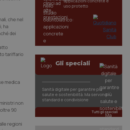
applicazioni concrete e
uso protetto
ali, che nel
i, ha
nché dei
atto
o tariffario
Gli speciali
e
sse medica
Sanità digitale per garantire più
salute e sostenibilità. Ma servono
standard e condivisione
ministri non
oltre 90
Tutti gli speciali
alle regioni