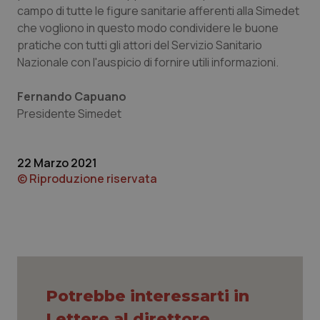
campo di tutte le figure sanitarie afferenti alla Simedet
Piemonte
HIV
che vogliono in questo modo condividere le buone
pratiche con tutti gli attori del Servizio Sanitario
Provincia Autonoma di Bolzano
Infezioni & Febbre
Nazionale con l'auspicio di fornire utili informazioni.
Fernando Capuano
Provincia Autonoma di Trento
Ipertensione & Scompenso
Presidente Simedet
Puglia
Malattie rare
22 Marzo 2021
Sardegna
Malattia di Crohn & Rettocolite Ulcerosa
© Riproduzione riservata
Sicilia
Neuroscienze & patologie neurodegenerative
Toscana
Obesità
Umbria
Oftalmologia
Potrebbe interessarti in
Lettere al direttore