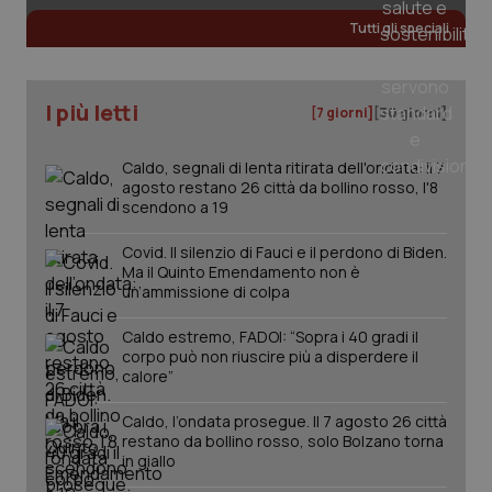
Tutti gli speciali
tracking-sites-ironfish-
www.quotidianosanita.it
4
tracking-enable
settim
I più letti
2 gior
[7 giorni]
[30 giorni]
Caldo, segnali di lenta ritirata dell'ondata: il 7
agosto restano 26 città da bollino rosso, l'8
tracking-sites-ironfish-
www.quotidianosanita.it
4
scendono a 19
session-id
settim
2 gior
Covid. Il silenzio di Fauci e il perdono di Biden.
Ma il Quinto Emendamento non è
un’ammissione di colpa
_ga
1 anno
Google LLC
Caldo estremo, FADOI: “Sopra i 40 gradi il
mes
.quotidianosanita.it
corpo può non riuscire più a disperdere il
calore”
Caldo, l’ondata prosegue. Il 7 agosto 26 città
restano da bollino rosso, solo Bolzano torna
in giallo