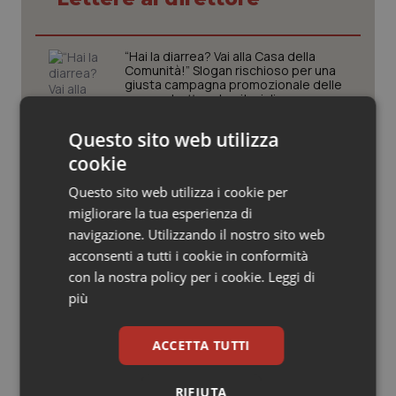
Valle D’Aosta
Oncodermatologia
Veneto
Oncoematologia
“Hai la diarrea? Vai alla Casa della
Comunità!” Slogan rischioso per una
giusta campagna promozionale delle
Oncologia & Nutrizione
nuove strutture territoriali.
Questo sito web utilizza
Psoriasi & pelle
In sanità il vero errore è confondere
l’uguaglianza con l’indistinto
cookie
Quotidiano Cardiologia
Questo sito web utilizza i cookie per
migliorare la tua esperienza di
L’illusione del “senza coordinamento”:
Quotidiano Chirurgia
navigazione. Utilizzando il nostro sito web
perché il middle management
infermieristico è il vero motore della
acconsenti a tutti i cookie in conformità
sanità moderna
con la nostra policy per i cookie.
Leggi di
Quotidiano Oncologia
più
Il contratto della sanità e i frutti
Quotidiano Pediatria
avvelenati del neocorporativismo
ACCETTA TUTTI
Rene & patologie urogenitali
RIFIUTA