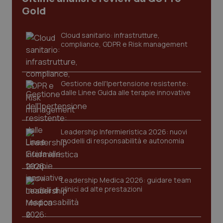
I cookie necessari contribuiscono a rendere fruibile il
Gold
sito web abilitandone funzionalità di base quali la
navigazione sulle pagine e l'accesso alle aree
protette del sito. Il sito web non è in grado di
Cloud sanitario: infrastrutture,
funzionare correttamente senza questi cookie.
compliance, GDPR e Risk management
Nome
Fornitore
/
Dominio
Scaden
VISITOR_PRIVACY_METADATA
5 mesi
YouTube
settim
.youtube.com
Gestione dell'Ipertensione resistente:
dalle Linee Guida alle terapie innovative
Leadership Infermieristica 2026: nuovi
modelli di responsabilità e autonomia
Leadership Medica 2026: guidare team
clinici ad alte prestazioni