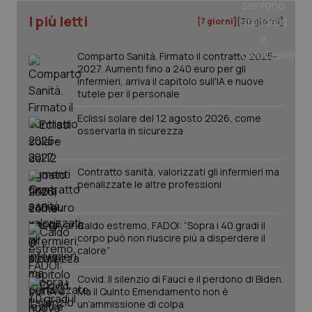
I più letti
[7 giorni]
[30 giorni]
_ga
1 anno
Google LLC
mes
.quotidianosanita.it
Comparto Sanità. Firmato il contratto 2025-
2027. Aumenti fino a 240 euro per gli
infermieri, arriva il capitolo sull'IA e nuove
tutele per il personale
Eclissi solare del 12 agosto 2026, come
osservarla in sicurezza
Contratto sanità, valorizzati gli infermieri ma
penalizzate le altre professioni
Caldo estremo, FADOI: “Sopra i 40 gradi il
corpo può non riuscire più a disperdere il
calore”
Covid. Il silenzio di Fauci e il perdono di Biden.
Ma il Quinto Emendamento non è
un’ammissione di colpa