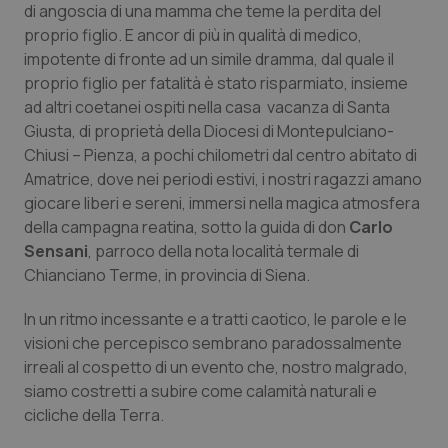
di angoscia di una mamma che teme la perdita del
Calabria
Asma & BPCO
proprio figlio. E ancor di più in qualità di medico,
impotente di fronte ad un simile dramma, dal quale il
Campania
Car-T
proprio figlio per fatalità è stato risparmiato, insieme
ad altri coetanei ospiti nella casa vacanza di Santa
Emilia-Romagna
Colesterolo & coronaropatie
Giusta, di proprietà della Diocesi di Montepulciano-
Chiusi – Pienza, a pochi chilometri dal centro abitato di
Friuli Venezia Giulia
Dermatite Atopica
Amatrice, dove nei periodi estivi, i nostri ragazzi amano
giocare liberi e sereni, immersi nella magica atmosfera
Lazio
Diabete & glucometri
della campagna reatina, sotto la guida di don
Carlo
Sensani
, parroco della nota località termale di
Liguria
Disturbi dell’umore
Chianciano Terme, in provincia di Siena.
In un ritmo incessante e a tratti caotico, le parole e le
Lombardia
Dolore
visioni che percepisco sembrano paradossalmente
irreali al cospetto di un evento che, nostro malgrado,
Marche
Donna & Salute
siamo costretti a subire come calamità naturali e
cicliche della Terra.
Molise
Epatiti