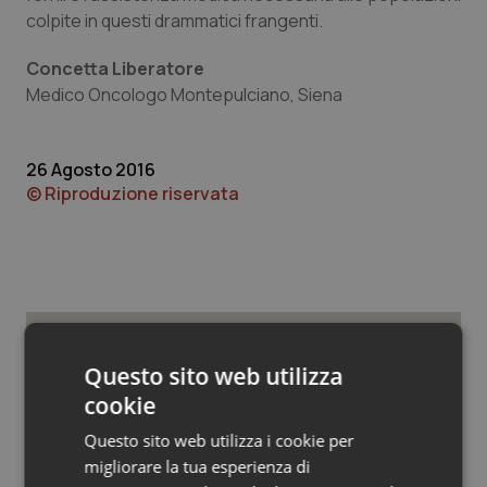
Valle D’Aosta
Oncodermatologia
colpite in questi drammatici frangenti.
Veneto
Oncoematologia
Concetta Liberatore
Medico Oncologo Montepulciano, Siena
Oncologia & Nutrizione
26 Agosto 2016
Psoriasi & pelle
© Riproduzione riservata
Quotidiano Cardiologia
Quotidiano Chirurgia
Quotidiano Oncologia
Potrebbe interessarti in
Questo sito web utilizza
Quotidiano Pediatria
cookie
Lettere al direttore
Questo sito web utilizza i cookie per
Rene & patologie urogenitali
migliorare la tua esperienza di
Il contratto della sanità e i frutti