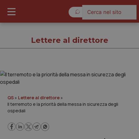
Giovedì 6 Agosto 2026
Lettere al direttore
Lettere al direttore
Cronache
QS
»
Lettere al direttore
»
Il terremoto e la priorità della messa in sicurezza degli
Governo e Parlamento
ospedali
Regioni e Asl
Lavoro e Professioni