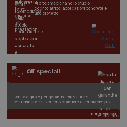
CookieScriptConsent
5 mesi
CookieScript
AI e telemedicina nello studio
settim
www.quotidianosanita.it
odontoiatrico: applicazioni concrete e
uso protetto
Gli speciali
tracking-sites-ironfish-
www.quotidianosanita.it
4
tracking-enable
settim
2 gior
Sanità digitale per garantire più salute e
sostenibilità. Ma servono standard e condivisione
tracking-sites-ironfish-
www.quotidianosanita.it
4
session-id
settim
2 gior
Tutti gli speciali