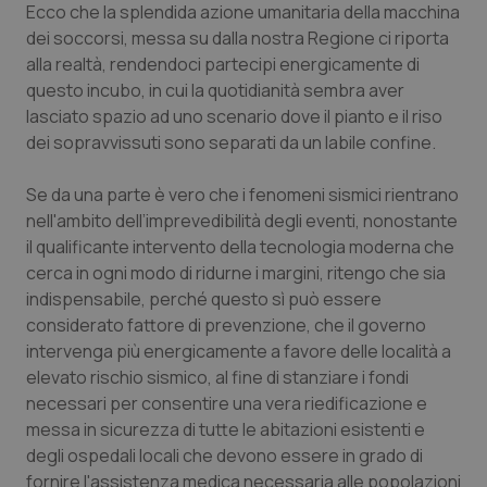
Ecco che la splendida azione umanitaria della macchina
Piemonte
HIV
dei soccorsi, messa su dalla nostra Regione ci riporta
alla realtà, rendendoci partecipi energicamente di
questo incubo, in cui la quotidianità sembra aver
Provincia Autonoma di Bolzano
Infezioni & Febbre
lasciato spazio ad uno scenario dove il pianto e il riso
dei sopravvissuti sono separati da un labile confine.
Provincia Autonoma di Trento
Ipertensione & Scompenso
Se da una parte è vero che i fenomeni sismici rientrano
Puglia
Malattie rare
nell'ambito dell’imprevedibilità degli eventi, nonostante
il qualificante intervento della tecnologia moderna che
Sardegna
Malattia di Crohn & Rettocolite Ulcerosa
cerca in ogni modo di ridurne i margini, ritengo che sia
indispensabile, perché questo sì può essere
Sicilia
Neuroscienze & patologie neurodegenerative
considerato fattore di prevenzione, che il governo
intervenga più energicamente a favore delle località a
Toscana
Obesità
elevato rischio sismico, al fine di stanziare i fondi
necessari per consentire una vera riedificazione e
messa in sicurezza di tutte le abitazioni esistenti e
Umbria
Oftalmologia
degli ospedali locali che devono essere in grado di
fornire l'assistenza medica necessaria alle popolazioni