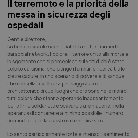
Il terremoto e la priorità della
messa in sicurezza degli
Scienza e Farmaci
ospedali
Studi e Analisi
Gentile direttore
,
Lettere al direttore
un fiume di parole scorre dall'altra notte, dai media e
dai social network. Il dolore, il terrore unito alla morte e
lo sgomento che si percepisce sui volti di chi è stato
Edizioni Regionali
colpito dal sisma, che piange i familiari e li cerca tra le
pietre cadute, in uno scenario di polvere e di sangue
QS Pro
che cancella la bellezza paesaggistica e
architettonica di quei luoghi che ora sono nelle mani di
Professionisti Sanitari.AI
tutti coloro che stanno operando incessantemente
per offrire solidarietà e scavare tra le macerie, nella
Abruzzo
QS Pro Gold
speranza di contenere al minimo possibile il numero
dei morti colpiti da questo immane disastro.
QS Club
Newsletter
Basilicata
Artrite & artrosi
Lo sento particolarmente forte e intenso il sentimento