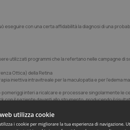
uò eseguire con una certa affidabilità la diagnosi di una probab
 essere utilizzati programmi che la refertano nelle campagne di 
enza Ottica) della Retina
erapia iniettiva intravitreale per la maculopatia e per l’edema m
avo pomeriggi interi a ricalcare e processare singolarmente le ce
k con il paziente davanti allo strumento, producendo il risulta
web utilizza cookie
e limiti di performance e il medico deve saper fare sempre di
ilizza i cookie per migliorare la tua esperienza di navigazione. Ut