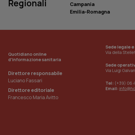
Regionali
tracking-sites-
Campania
ironfish-tracking-
named-enable
Emilia-Romagna
Sede legale e
Via della Stell
Quotidiano online
d'informazione sanitaria
Sede operati
Via Luigi Galva
Direttore responsabile
Luciano Fassari
Tel:
(+39) 06 
Email:
info@h
Direttore editoriale
Francesco Maria Avitto