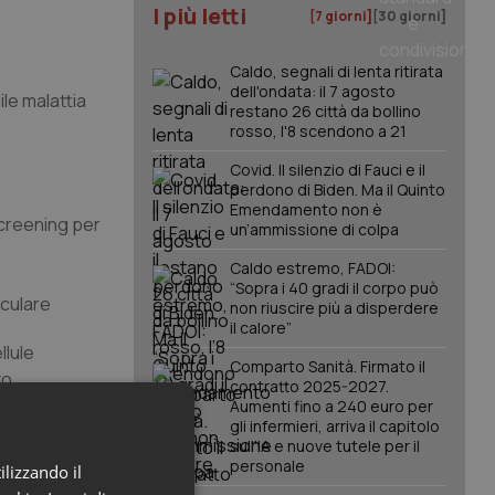
I più letti
[7 giorni]
[30 giorni]
Caldo, segnali di lenta ritirata
dell'ondata: il 7 agosto
ile malattia
restano 26 città da bollino
rosso, l'8 scendono a 21
Covid. Il silenzio di Fauci e il
perdono di Biden. Ma il Quinto
Emendamento non è
screening per
un’ammissione di colpa
Caldo estremo, FADOI:
“Sopra i 40 gradi il corpo può
aculare
non riuscire più a disperdere
il calore”
llule
Comparto Sanità. Firmato il
to
contratto 2025-2027.
Aumenti fino a 240 euro per
gli infermieri, arriva il capitolo
sull'IA e nuove tutele per il
 suo, come
personale
ilizzando il