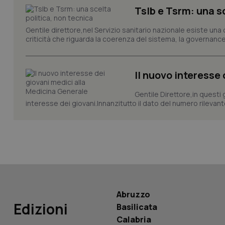
Tslb e Tsrm: una s
Gentile direttore,nel Servizio sanitario nazionale esiste una
_ga_KM60CM4NPH
criticità che riguarda la coerenza del sistema, la governance 
Il nuovo interesse
Nome
Nome
VISITOR_INFO1_LIV
Gentile Direttore,in questi
_ga_0VMQEQKQ1N
interesse dei giovani.Innanzitutto il dato del numero rilevante 
__Secure-YNID
YSC
Abruzzo
__Secure-
Edizioni
Basilicata
ROLLOUT_TOKEN
Calabria