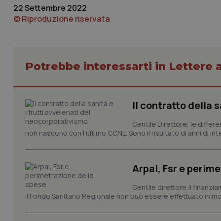
22 Settembre 2022
© Riproduzione riservata
CookieScriptConse
Potrebbe interessarti in Lettere a
tracking-sites-ironf
tracking-enable
tracking-sites-ironf
session-id
Il contratto della 
_ga
Gentile Direttore, le differ
non nascono con l’ultimo CCNL. Sono il risultato di anni di interv
Arpal, Fsr e perim
Gentile direttore,il finanz
PHPSESSID
il Fondo Sanitario Regionale non può essere effettuato in mod