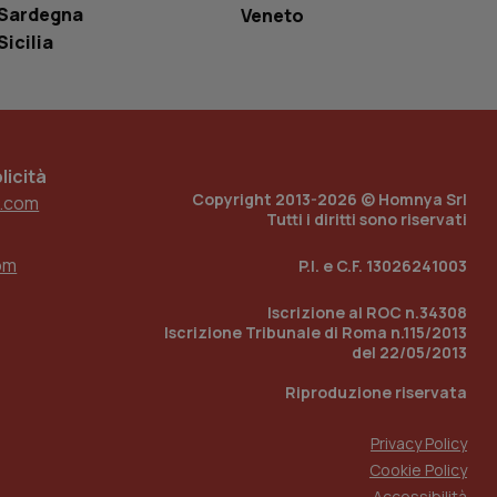
e per abilitare il
Sardegna
Veneto
loggato con identity
Sicilia
icità
Copyright 2013-2026 © Homnya Srl
.com
Tutti i diritti sono riservati
om
P.I. e C.F. 13026241003
Iscrizione al ROC n.34308
Iscrizione Tribunale di Roma n.115/2013
del 22/05/2013
Riproduzione riservata
Privacy Policy
Cookie Policy
Accessibilità