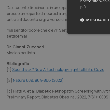
nostro sito web ac
più
Da studente tirocinante in un reparto ospedaliero, con il 
presso un reparto di neurochirurgia. Il povero malato ave
entrati, il docente si gira verso di me dicendomi:
MOSTRA DET
“hai sentito l’odore che c’è?!”. Senza proferir parola, alza 
Neces
setticemia!
Dr. Gianni Zuccheri
Medico oculista
Bibliografia:
[1]
Sound sick? New AI technology might tell if it’s Covid
I cookie necessari con
[2]
Nature 609, 864-866 (2022)
e l'accesso alle aree 
Nome
[3] Piatti A, et al. Diabetic Retinopathy Screening with Arti
Preliminary Report. Diabetes Obes Int J 2022, 7(S1): 000S
VISITOR_PRIVACY_