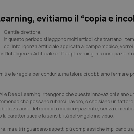
Learning, evitiamo il “copia e inco
Gentile direttore,
in questo periodo si leggono molti articoli che trattano il te
dell’Intelligenza Artificiale applicata al campo medico, vorrei
l’Intelligenza Artificiale e il Deep Learning, ma con i pazienti e
limiti e le regole per condurla, ma talora ci dobbiamo fermar
i AI e Deep Learning: ritengono che queste innovazioni siano un
mendo che possano rubarci il lavoro, o che siano un fattore 
robotizzazione del rapporto medico-paziente; senza dimenticar
la caratteristica e la sensibilità del singolo individuo.
lare, ma altri riguardano aspetti più complessi che implicano tr