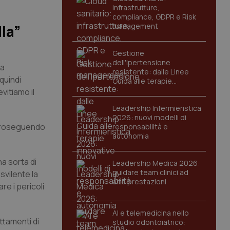
infrastrutture,
compliance, GDPR e Risk
management
lla”
Gestione
dell'Ipertensione
ma
resistente: dalle Linee
 quindi
Guida alle terapie
innovative
vitiamo il
Leadership Infermieristica
2026: nuovi modelli di
e proseguendo
responsabilità e
autonomia
a sorta di
Leadership Medica 2026:
guidare team clinici ad
svilente la
alte prestazioni
e i pericoli
AI e telemedicina nello
attamenti di
studio odontoiatrico: