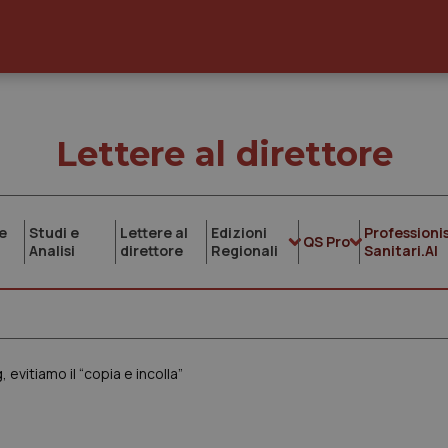
Lettere al direttore
e
Studi e
Lettere al
Edizioni
Professionis
QS Pro
Analisi
direttore
Regionali
Sanitari.AI
 evitiamo il “copia e incolla”