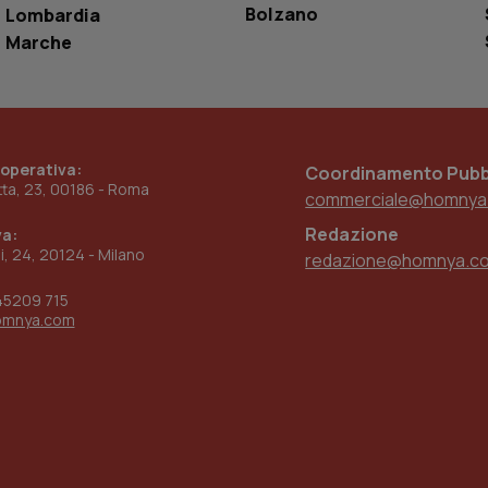
www.quotidianosanita.it
4
Questo cookie è impostato dall'applicazion
Bolzano
Lombardia
settimane
sistema di tracking solo in caso di utenti 
2 giorni
provider WelfareLink.
Marche
 operativa:
Coordinamento Pubbl
etta, 23, 00186 - Roma
commerciale@homnya
Redazione
va:
ni, 24, 20124 - Milano
redazione@homnya.c
45209 715
omnya.com