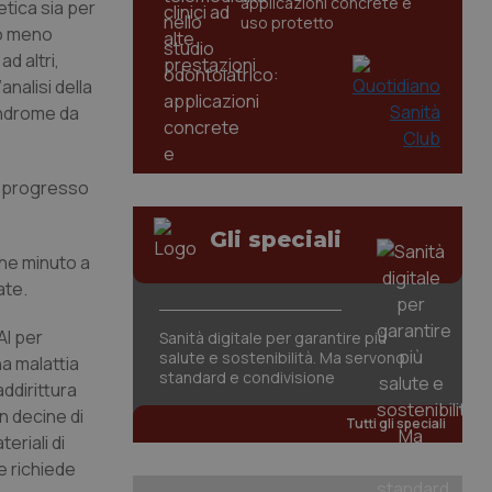
applicazioni concrete e
etica sia per
uso protetto
 o meno
d altri,
analisi della
indrome da
l progresso
Gli speciali
che minuto a
ate.
AI per
Sanità digitale per garantire più
salute e sostenibilità. Ma servono
na malattia
standard e condivisione
ddirittura
n decine di
Tutti gli speciali
eriali di
e richiede