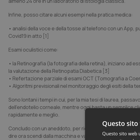
almeno 24 ore in un laboratorio di istologia classica.
Infine, posso citare alcuni esempi nella pratica medica:
• analisi della voce e della tosse al telefono con un App, p
Covid19 in atto [1]
Esami oculistici come:
• la Retinografia (la fotografia della retina), iniziano ad
la valutazione della Retinopatia Diabetica [3]
• Refertazione parziale di esami OCT (Tomografia a Coer
• Algoritmi previsionali nel monitoraggio degli esiti della t
Sono lontani i tempi in cui, per la mia tesi di laurea, pass
dell’endotelio corneale, mentre oggi basta un semplice clic
rapidamente e meglio.
Questo sito 
Concludo con un aneddoto, per ricordare che la AI ha anch
Questo sito web ut
dire ora scendi dalla macchina e vai a piedi.