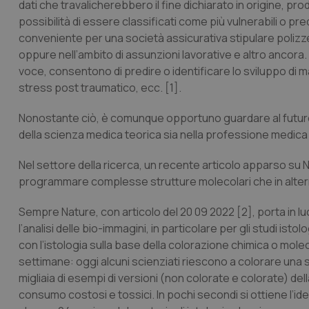
dati che travalicherebbero il fine dichiarato in origine, pr
possibilità di essere classificati come più vulnerabili o pr
conveniente per una società assicurativa stipulare polizze
oppure nell’ambito di assunzioni lavorative e altro ancora. A
voce, consentono di predire o identificare lo sviluppo di 
stress post traumatico, ecc. [1].
Nonostante ciò, è comunque opportuno guardare al futuro 
della scienza medica teorica sia nella professione medica
Nel settore della ricerca, un recente articolo apparso su 
programmare complesse strutture molecolari che in alter
Sempre Nature, con articolo del 20 09 2022 [2], porta in luce
l’analisi delle bio-immagini, in particolare per gli studi ist
con l’istologia sulla base della colorazione chimica o mol
settimane: oggi alcuni scienziati riescono a colorare un
migliaia di esempi di versioni (non colorate e colorate) de
consumo costosi e tossici. In pochi secondi si ottiene l’id