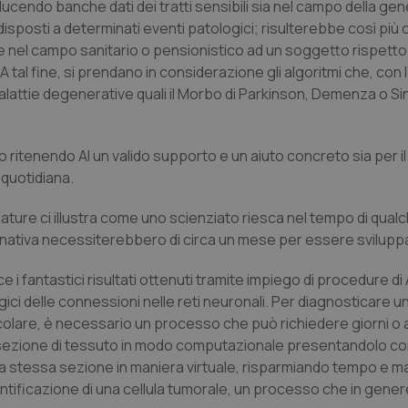
oducendo banche dati dei tratti sensibili sia nel campo della gen
edisposti a determinati eventi patologici; risulterebbe così più
 nel campo sanitario o pensionistico ad un soggetto rispetto a
 tal fine, si prendano in considerazione gli algoritmi che, con l’
malattie degenerative quali il Morbo di Parkinson, Demenza o S
ritenendo AI un valido supporto e un aiuto concreto sia per i
 quotidiana.
Nature ci illustra come uno scienziato riesca nel tempo di qual
nativa necessiterebbero di circa un mese per essere svilupp
 i fantastici risultati ottenuti tramite impiego di procedure di 
ologici delle connessioni nelle reti neuronali. Per diagnosticare u
ecolare, è necessario un processo che può richiedere giorni o a
a sezione di tessuto in modo computazionale presentandolo co
lla stessa sezione in maniera virtuale, risparmiando tempo e mat
entificazione di una cellula tumorale, un processo che in gener