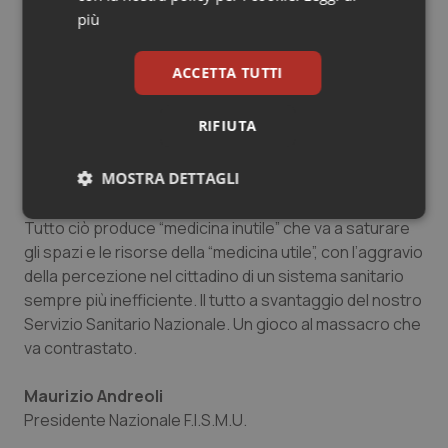
veicolata da media e social e caratterizzate dalla
più
pretesa del “tutto e subito” a prescindere.
ACCETTA TUTTI
– Una offerta privata sempre più orientata verso le
RIFIUTA
prestazioni più remunerative, con il paradosso
dell’aumento della domanda frutto dell’aumento
MOSTRA DETTAGLI
dell’offerta, fenomeno ben noto.
Necessari
Statistici
Marketing
Tutto ciò produce “medicina inutile” che va a saturare
gli spazi e le risorse della “medicina utile”, con l’aggravio
della percezione nel cittadino di un sistema sanitario
sempre più inefficiente. Il tutto a svantaggio del nostro
Servizio Sanitario Nazionale. Un gioco al massacro che
va contrastato.
Necessari
Statistici
Marketing
Maurizio Andreoli
I cookie necessari contribuiscono a rendere fruibile il
sito web abilitandone funzionalità di base quali la
Presidente Nazionale F.I.S.M.U.
navigazione sulle pagine e l'accesso alle aree
protette del sito. Il sito web non è in grado di