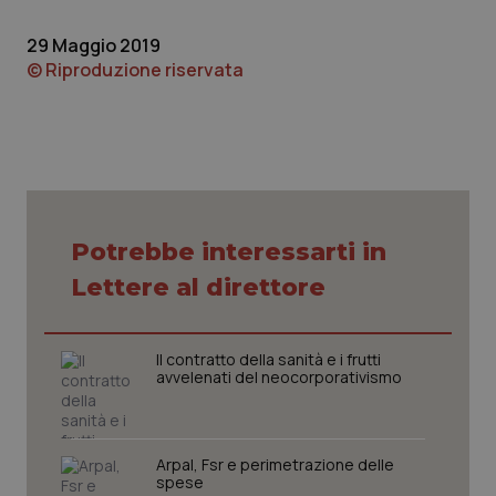
funzionare correttamente senza questi cookie.
29 Maggio 2019
Nome
Fornitore
/
Dominio
Scaden
© Riproduzione riservata
VISITOR_PRIVACY_METADATA
5 mesi
YouTube
settim
.youtube.com
Potrebbe interessarti in
Lettere al direttore
Il contratto della sanità e i frutti
avvelenati del neocorporativismo
CookieScriptConsent
5 mesi
CookieScript
settim
www.quotidianosanita.it
Arpal, Fsr e perimetrazione delle
spese