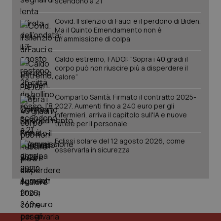
scendono a 21
Covid. Il silenzio di Fauci e il perdono di Biden.
Ma il Quinto Emendamento non è
un’ammissione di colpa
Caldo estremo, FADOI: “Sopra i 40 gradi il
corpo può non riuscire più a disperdere il
Fornitore
/
Nome
calore”
Scadenza
Descrizion
Dominio
Nome
Fornitore
/
Dominio
Scadenza
Des
_ga_0VMQEQKQ1N
.quotidianosanita.it
1 anno 1
Questo
Comparto Sanità. Firmato il contratto 2025-
mese
cookie
VISITOR_INFO1_LIVE
5 mesi 4
Que
Google LLC
2027. Aumenti fino a 240 euro per gli
viene
settimane
imp
.youtube.com
infermieri, arriva il capitolo sull'IA e nuove
utilizzato
You
da Google
tutele per il personale
ten
Analytics
pre
per
del
Eclissi solare del 12 agosto 2026, come
mantener
vid
osservarla in sicurezza
lo stato
inco
della
può
sessione.
det
vis
web
uti
nuo
ver
dell
You