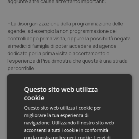
aggiunte altre cause altrettanto importanti:
– La disorganizzazione della programmazione delle
agende; ad esempio la non programmazione dei
controlli dopo prima visita, oppure la possibilità negata
ai medici di famiglia di poter accedere ad agende
dedicate per la prima visita o accertamento e
l’esperienza di Pisa dimostra che questa è una strada
percorribile.
Questo sito web utilizza
– L’ eccesso prescrittivo da parte dei medici per
cookie
medicina difensiva.
Questo sito web utilizza i cookie per
migliorare la tua esperienza di
– Il boom di richieste non appropriate da parte dei
navigazione. Utilizzando il nostro sito web
cittadini sempre più clienti e meno pazienti, spesso
acconsenti a tutti i cookie in conformità
alimentate da una pseudo informazione scientifica
con la nostra policy per i cookie.
Leggi di