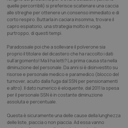
quelle percorribili) si preferisce scatenare una caccia
Salute orale & impianti
alle streghe per ottenere un consenso immediato e di
corto respiro. Buttarla in caciara insomma, trovare il
Sangue & coagulazione
capro espiatorio, una strategia molto in voga,
purtroppo, di questi tempi.
Tiroide
Paradossale poi che a sollevare il polverone sia
Tumore al seno
proprio il titolare del dicastero che ha raccolto i dati
sull’argomento! Ma li ha letti? La prima causa sta nella
Tumore ovarico
diminuzione del personale. Da anni si è disinvestito su
risorse e personale medico e paramedico (blocco del
Tumori del Polmone & Testa Collo
turnover, acuito dalla fuga dal SSN per pensionamenti
e altro). Il dato numerico è eloquente, dal 2011 la spesa
per il personale SSN è in costante diminuzione
Tumori gastrointestinali
assoluta e percentuale.
Ulcera & Reflusso
Questa è sicuramente una delle cause della lunghezza
delle liste, piaccia o non piaccia. Ad essa vanno
Vaccini