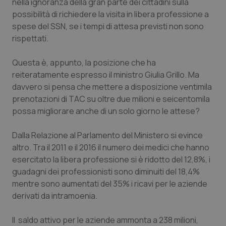
nella ignoranza della gran parte dei cittadini sulla
possibilità di richiedere la visita in libera professione a
Piemonte
HIV
spese del SSN, se i tempi di attesa previsti non sono
rispettati.
Provincia Autonoma di Bolzano
Infezioni & Febbre
Questa è, appunto, la posizione che ha
Provincia Autonoma di Trento
Ipertensione & Scompenso
reiteratamente espresso il ministro Giulia Grillo. Ma
davvero si pensa che mettere a disposizione ventimila
Puglia
Malattie rare
prenotazioni di TAC su oltre due milioni e seicentomila
possa migliorare anche di un solo giorno le attese?
Sardegna
Malattia di Crohn & Rettocolite Ulcerosa
Dalla Relazione al Parlamento del Ministero si evince
altro. Tra il 2011 e il 2016 il numero dei medici che hanno
Sicilia
Neuroscienze & patologie neurodegenerative
esercitato la libera professione si è ridotto del 12,8%, i
guadagni dei professionisti sono diminuiti del 18,4%
Toscana
Obesità
mentre sono aumentati del 35% i ricavi per le aziende
derivati da intramoenia.
Umbria
Oftalmologia
Il saldo attivo per le aziende ammonta a 238 milioni,