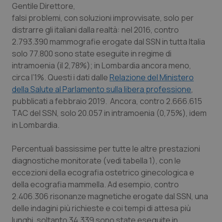
Gentile Direttore
,
falsi problemi, con soluzioni improvvisate, solo per
Scienza e Farmaci
distrarre gli italiani dalla realtà: nel 2016, contro
2.793.390 mammografie erogate dal SSN in tutta Italia
Studi e Analisi
solo 77.800 sono state eseguite in regime di
intramoenia (il 2,78%); in Lombardia ancora meno,
Lettere al direttore
circa l’1%. Questi i dati dalle
Relazione del Ministero
della Salute al Parlamento sulla libera professione
,
Edizioni Regionali
pubblicati a febbraio 2019. Ancora, contro 2.666.615
TAC del SSN, solo 20.057 in intramoenia (0,75%), idem
in Lombardia.
QS Pro
Percentuali bassissime per tutte le altre prestazioni
Professionisti Sanitari.AI
diagnostiche monitorate (vedi tabella 1), con le
eccezioni della ecografia ostetrico ginecologica e
Abruzzo
QS Pro Gold
della ecografia mammella. Ad esempio, contro
2.406.306 risonanze magnetiche erogate dal SSN, una
QS Club
Newsletter
Basilicata
Artrite & artrosi
delle indagini più richieste e coi tempi di attesa più
lunghi, soltanto 34.339 sono state eseguite in