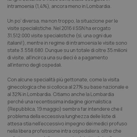
Calabria
Asma & BPCO
intramoenia (1,4%), ancora meno in Lombardia.
Campania
Car-T
Un po’ diversa, ma non troppo, la situazione per le
visite specialistiche. Nel 2016 il SSN ha erogato
31.512.000 visite specialistiche (sì, una ogni due
Emilia-Romagna
Colesterolo & coronaropatie
italiani!), mentre in regime di intramoenia le visite sono
state 3.558.680. Dunque su un totale di oltre 35 milioni
Friuli Venezia Giulia
Dermatite Atopica
di visite, all’incirca una su dieci è a pagamento
all’interno degli ospedali.
Lazio
Diabete & glucometri
Con alcune specialità più gettonate, come la visita
Liguria
Disturbi dell’umore
ginecologica che si colloca al 27% su base nazionale e
al 32% in Lombardia. Citiamo anche la Lombardia
Lombardia
Dolore
perché una recentissima indagine giornalistica
(Repubblica, 19 maggio) sembra far intendere che il
Marche
Donna & Salute
problema della eccessiva lunghezza delle liste di
attesa stia nell’eccessivo impegno dei medici profuso
nella libera professione intra ospedaliera, oltre che
Molise
Epatiti