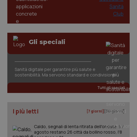
PHPSESSID
Sessio
PHP.net
www.quotidianosanita.it
Gli speciali
Sanità digitale per garantire più salute e
sostenibilità. Ma servono standard e condivisione
Tutti gli speciali
I più letti
[7 giorni]
[30 giorni]
_ga_KM60CM4NPH
.quotidianosanita.it
1 anno
Caldo, segnali di lenta ritirata dell'ondata: il 7
mes
agosto restano 26 città da bollino rosso, l'8