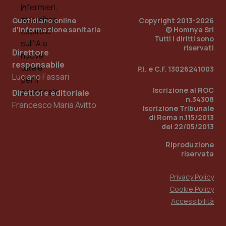
__Secure-YNID
.youtube.com
5 mesi 4
Que
settimane
imp
Quotidiano online
Copyright 2013-2026
You
ten
d'informazione sanitaria
© Homnya Srl
pre
Tutti i diritti sono
del
riservati
vid
Direttore
inco
può
responsabile
P.I. e C.F. 13026241003
det
Luciano Fassari
vis
web
Iscrizione al ROC
uti
Direttore editoriale
nuo
n.34308
Francesco Maria Avitto
ver
Iscrizione Tribunale
dell
di Roma n.115/2013
You
del 22/05/2013
YSC
Sessione
Que
Google LLC
imp
.youtube.com
Riproduzione
You
riservata
ten
vis
vid
Privacy Policy
__Secure-
.youtube.com
5 mesi 4
Que
Cookie Policy
ROLLOUT_TOKEN
settimane
imp
You
Accessibilità
ges
del
e d
per