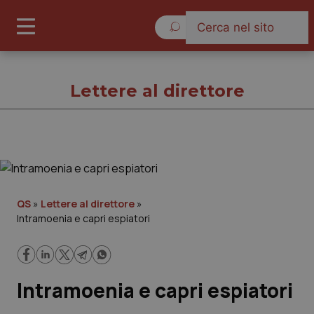
Venerdì 7 Agosto 2026
Lettere al direttore
Lettere al direttore
Cronache
QS
»
Lettere al direttore
»
Intramoenia e capri espiatori
Governo e Parlamento
Regioni e Asl
Intramoenia e capri espiatori
Lavoro e Professioni