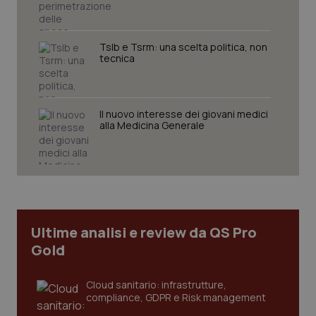
Tslb e Tsrm: una scelta politica, non
tecnica
Il nuovo interesse dei giovani medici
alla Medicina Generale
tracking-sites-ironfish-
www.quotidianosanita.it
4
tracking-enable
settim
2 gior
tracking-sites-ironfish-
www.quotidianosanita.it
4
Ultime analisi e review da QS Pro
session-id
settim
2 gior
Gold
Cloud sanitario: infrastrutture,
compliance, GDPR e Risk management
_ga
1 anno
Google LLC
mes
.quotidianosanita.it