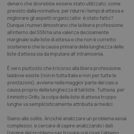
Valle D’Aosta
Oncodermatologia
denaro che dovrebbe essere stato utilizzato, come
previsto dalla normativa, per ridurre i tempi di attesa e
Veneto
Oncoematologia
migliorare gli aspetti organizzativi: è stato fatto?
Dunque i numeri dimostrano che la libera professione
Oncologia & Nutrizione
all’interno del SSN ha una valenza decisamente
marginale sulle liste di attesa e che non è corretto
sostenere che la causa primaria della lunghezza delle
Psoriasi & pelle
liste d’attesa sia da imputare all’ intramoenia.
Quotidiano Cardiologia
È vero piuttosto che il ricorso alla libera professione,
laddove esiste (non in tutta Italia e non per tutte le
Quotidiano Chirurgia
prestazioni), avviene nella maggior parte dei casi a
causa proprio della lunghezza di tali liste. Tuttavia, per
Quotidiano Oncologia
il ministro Grillo, la colpa delle liste di attesa troppo
lunghe va semplicisticamente attribuita ai medici.
Quotidiano Pediatria
Siamo alle solite. Anziché analizzare un problema assai
Rene & patologie urogenitali
complesso, e cercare di capire analizzando i dati
l’origine del problema per trovare soluzioni (almeno