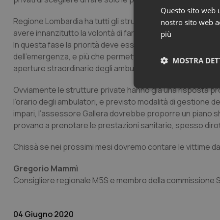
Questo sito web ut
Regione Lombardia ha tutti gli strumenti utili e le strutt
nostro sito web ac
avere innanzitutto la volontà di far funzionare i servizi pu
più
In questa fase la priorità deve essere il “recupero” delle 
dell’emergenza, e più che permettere ai medici di offrire p
MOSTRA DET
aperture straordinarie degli ambulatori, un piano di assunz
Ovviamente le strutture private hanno già una risposta p
Neces
l’orario degli ambulatori, e previsto modalità di gestione
impari, l’assessore Gallera dovrebbe proporre un piano sho
provano a prenotare le prestazioni sanitarie, spesso dirottat
Chissà se nei prossimi mesi dovremo contare le vittime da
Gregorio Mammì
I cookie necessari con
Consigliere regionale M5S e membro della commissione 
e l'accesso alle aree 
Nome
04 Giugno 2020
VISITOR_PRIVACY_