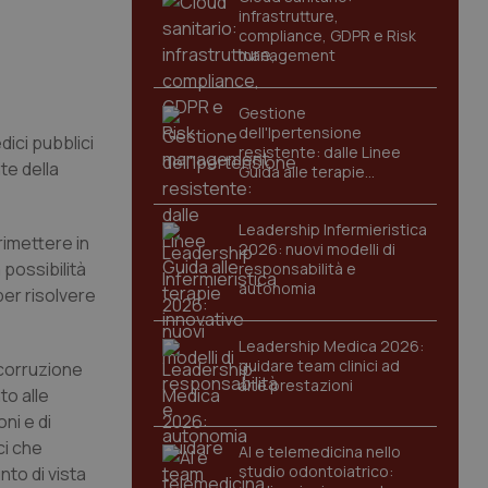
infrastrutture,
compliance, GDPR e Risk
management
Gestione
dell'Ipertensione
dici pubblici
resistente: dalle Linee
te della
Guida alle terapie
innovative
Leadership Infermieristica
 rimettere in
2026: nuovi modelli di
a possibilità
responsabilità e
autonomia
per risolvere
Leadership Medica 2026:
guidare team clinici ad
ticorruzione
alte prestazioni
to alle
ni e di
ci che
AI e telemedicina nello
studio odontoiatrico:
nto di vista