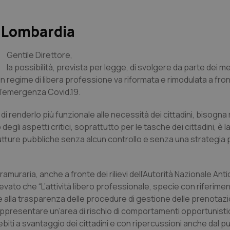
n Lombardia
Gentile Direttore
,
la possibilità, prevista per legge, di svolgere da parte dei me
 in regime di libera professione va riformata e rimodulata a fron
 l’emergenza Covid.19.
e di renderlo più funzionale alle necessità dei cittadini, bisogna
 degli aspetti critici, soprattutto per le tasche dei cittadini, è l
trutture pubbliche senza alcun controllo e senza una strategia 
ramuraria, anche a fronte dei rilievi dell’Autorità Nazionale An
evato che “L’attività libero professionale, specie con riferimen
 e alla trasparenza delle procedure di gestione delle prenotazio
uò rappresentare un’area di rischio di comportamenti opportunisti
debiti a svantaggio dei cittadini e con ripercussioni anche dal pu