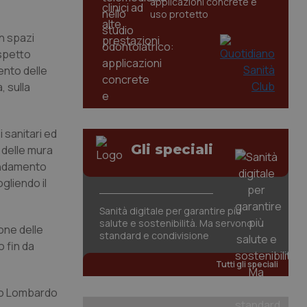
applicazioni concrete e
uso protetto
in spazi
ispetto
mento delle
, sulla
 sanitari ed
Gli speciali
i delle mura
mendamento
gliendo il
Sanità digitale per garantire più
salute e sostenibilità. Ma servono
one delle
standard e condivisione
o fin da
Tutti gli speciali
llo Lombardo