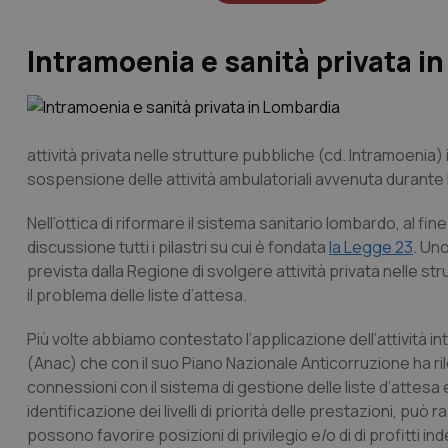
Intramoenia e sanità privata i
attività privata nelle strutture pubbliche (cd. Intramoenia)
sospensione delle attività ambulatoriali avvenuta durante
Nell’ottica di riformare il sistema sanitario lombardo, al fin
discussione tutti i pilastri su cui è fondata
la Legge 23
. Uno
prevista dalla Regione di svolgere attività privata nelle s
il problema delle liste d’attesa.
Più volte abbiamo contestato l’applicazione dell’attività int
(Anac) che con il suo Piano Nazionale Anticorruzione ha ril
connessioni con il sistema di gestione delle liste d’attesa
identificazione dei livelli di priorità delle prestazioni, p
possono favorire posizioni di privilegio e/o di di profitti in