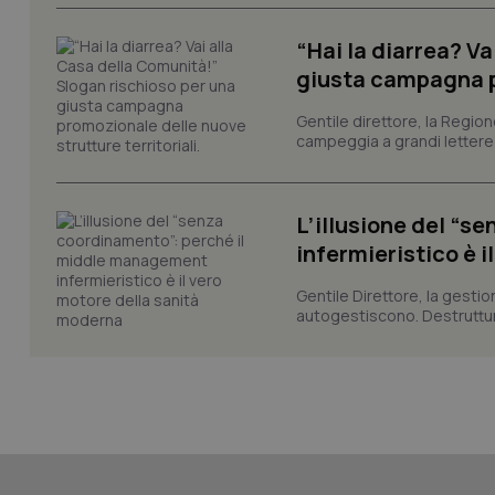
“Hai la diarrea? V
giusta campagna pr
_ga_KM60CM4NPH
Gentile direttore, la Regio
campeggia a grandi lettere ma
Nome
L’illusione del “
Nome
infermieristico è 
VISITOR_INFO1_LIV
_ga_0VMQEQKQ1N
Gentile Direttore, la gestio
autogestiscono. Destruttura
__Secure-YNID
YSC
__Secure-