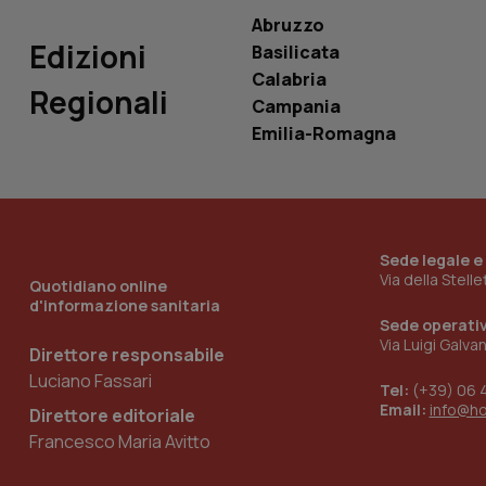
ROLLOUT_TOKEN
Abruzzo
Edizioni
Basilicata
tracking-sites-
ironfish-tracking-
Calabria
named-enable
Regionali
Campania
Emilia-Romagna
Sede legale e
Via della Stell
Quotidiano online
d'informazione sanitaria
Sede operati
Via Luigi Galva
Direttore responsabile
Luciano Fassari
Tel:
(+39) 06 
Email:
info@h
Direttore editoriale
Francesco Maria Avitto