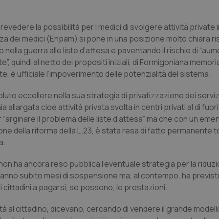
revedere la possibilità per i medici di svolgere attività private 
nza dei medici (Enpam) si pone in una posizione molto chiara r
 nella guerra alle liste d’attesa e paventando il rischio di “au
e”, quindi al netto dei propositi iniziali, di Formigoniana memoria
nte, è ufficiale l’impoverimento delle potenzialità del sistema.
uto eccellere nella sua strategia di privatizzazione dei servizi
allargata cioè attività privata svolta in centri privati al di fuor
r “arginare il problema delle liste d’attesa” ma che con un e
ione della riforma della L.23, è stata resa di fatto permanente to
a.
n ha ancora reso pubblica l’eventuale strategia per la riduzi
he hanno subito mesi di sospensione ma, al contempo, ha previst
 i cittadini a pagarsi, se possono, le prestazioni.
ità al cittadino, dicevano, cercando di vendere il grande mode