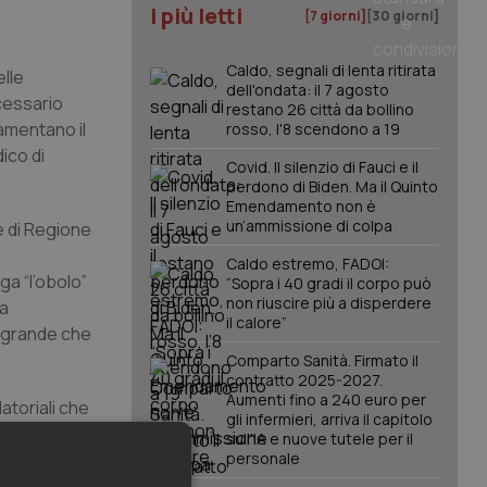
I più letti
[7 giorni]
[30 giorni]
Caldo, segnali di lenta ritirata
elle
dell'ondata: il 7 agosto
cessario
restano 26 città da bollino
lamentano il
rosso, l'8 scendono a 19
dico di
Covid. Il silenzio di Fauci e il
perdono di Biden. Ma il Quinto
Emendamento non è
un’ammissione di colpa
e di Regione
Caldo estremo, FADOI:
ga “l’obolo”
“Sopra i 40 gradi il corpo può
non riuscire più a disperdere
ra
il calore”
ù grande che
Comparto Sanità. Firmato il
contratto 2025-2027.
Aumenti fino a 240 euro per
atoriali che
gli infermieri, arriva il capitolo
se condizioni
sull'IA e nuove tutele per il
bilità per i
personale