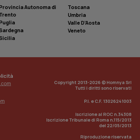
one dell’esperienza
Provincia Autonoma di
Toscana
Trento
Umbria
e per abilitare il
loggato con identity
Puglia
Valle D’Aosta
Sardegna
Veneto
Sicilia
icità
Copyright 2013-2026 © Homnya Srl
.com
Tutti i diritti sono riservati
om
P.I. e C.F. 13026241003
Iscrizione al ROC n.34308
Iscrizione Tribunale di Roma n.115/2013
del 22/05/2013
Riproduzione riservata