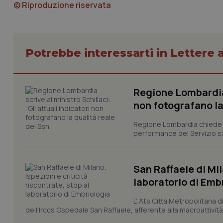
© Riproduzione riservata
CookieScriptConse
Potrebbe interessarti in Lettere a
tracking-sites-ironf
Regione Lombardia s
tracking-enable
non fotografano la
tracking-sites-ironf
session-id
Regione Lombardia chiede al
performance del Servizio san
_ga
San Raffaele di Mil
laboratorio di Emb
L’ Ats Città Metropolitana d
dell'Irccs Ospedale San Raffaele, afferente alla macroattività 
PHPSESSID