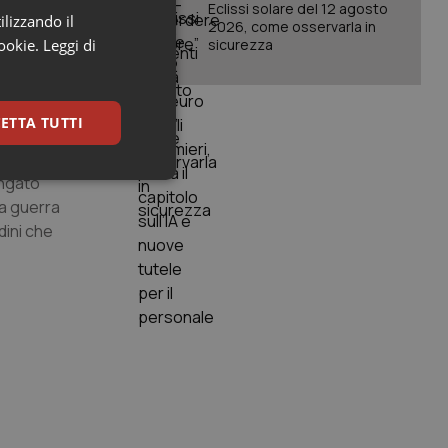
Eclissi solare del 12 agosto
ilizzando il
2026, come osservarla in
sario però
cookie.
Leggi di
sicurezza
bero previste
ETTA TUTTI
ungato
keting
na guerra
dini che
igazione sulle pagine
kie.
er memorizzare le