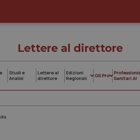
Lettere al direttore
e
Studi e
Lettere al
Edizioni
Professionis
QS Pro
Analisi
direttore
Regionali
Sanitari.AI
rdia