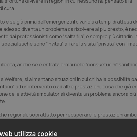
 la sfortuna di vivere in regioni in cui nessuno ha pensato alla
di cura.
 e se già prima dell’emergenza il divario tra tempi di attesa d
e adesso diventa un problema da risolvere al più presto, è ne
 dai professionisti come “salta fila”, e sempre più cittadini 
specialistiche sono “invitati” a fare la visita “privata” con il me
lecita, anche se è entrata ormai nelle “consuetudini” sanitari
Welfare, si alimentano situazioni in cui chi ha la possibilità pa
ioritario” ad un intervento o ad altre prestazioni, cosa che già e
ione delle attività ambulatoriali diventa un problema ancora pi
te.
tiche regionali, soprattutto per recuperare le prestazioni ambul
 possibile solo se il servizio pubblico sarà messo nelle stes
e prestazioni – in base al Drg- ed eliminando totalmente la possi
web utilizza cookie
 convenienti.