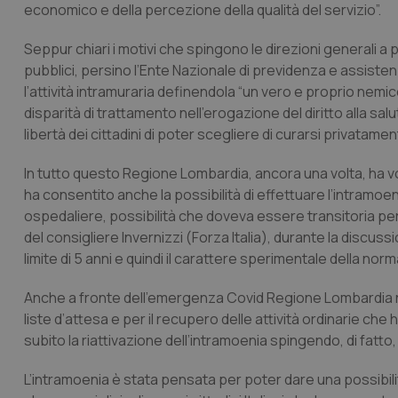
economico e della percezione della qualità del servizio”.
Seppur chiari i motivi che spingono le direzioni generali a p
pubblici, persino l’Ente Nazionale di previdenza e assiste
l’attività intramuraria definendola “un vero e proprio nemico
disparità di trattamento nell’erogazione del diritto alla salut
libertà dei cittadini di poter scegliere di curarsi privatame
In tutto questo Regione Lombardia, ancora una volta, ha vol
ha consentito anche la possibilità di effettuare l’intramoenia 
ospedaliere, possibilità che doveva essere transitoria pe
del consigliere Invernizzi (Forza Italia), durante la discuss
limite di 5 anni e quindi il carattere sperimentale della norm
Anche a fronte dell’emergenza Covid Regione Lombardia no
liste d’attesa e per il recupero delle attività ordinarie c
subito la riattivazione dell’intramoenia spingendo, di fatto,
L’intramoenia è stata pensata per poter dare una possibil