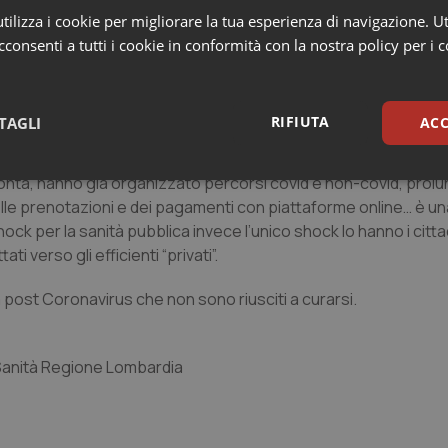
ilizza i cookie per migliorare la tua esperienza di navigazione. Ut
ure necessarie per gestire al meglio il post-emergenza, è neces
consenti a tutti i cookie in conformità con la nostra policy per i 
bblici ed una strategia chiara e trasparente.
prestazioni ambulatoriali che sono state rimandate per i mesi
restazioni private, utilizzando le strutture pubbliche, andreb
RIFIUTA
TAGLI
ACC
ioni e un monitoraggio delle liste d’attesa.
ronta, hanno già organizzato percorsi covid e non-covid, prol
sari
Statistici
Mar
 delle prenotazioni e dei pagamenti con piattaforme online… è u
ck per la sanità pubblica invece l’unico shock lo hanno i citta
i verso gli efficienti “privati”.
 post Coronavirus che non sono riusciti a curarsi.
Necessari
Statistici
Marketing
tribuiscono a rendere fruibile il sito web abilitandone funzionalità di base quali la nav
Sanità Regione Lombardia
protette del sito. Il sito web non è in grado di funzionare correttamente senza questi coo
Fornitore
/
Dominio
Scadenza
Descrizione
METADATA
5 mesi 4
Questo cookie viene utilizzato p
YouTube