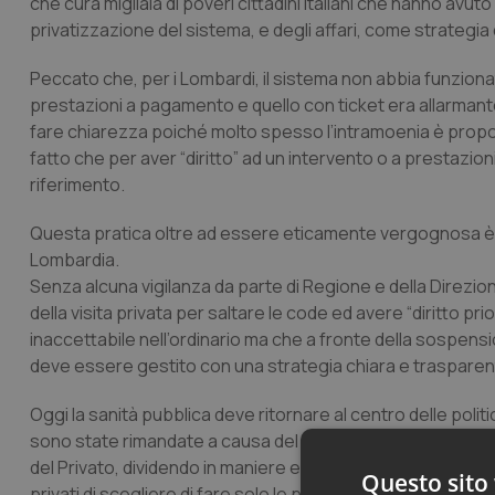
che cura migliaia di poveri cittadini Italiani che hanno avuto
privatizzazione del sistema, e degli affari, come strategia 
Peccato che, per i Lombardi, il sistema non abbia funzionato
prestazioni a pagamento e quello con ticket era allarmant
fare chiarezza poiché molto spesso l’intramoenia è proposto
fatto che per aver “diritto” ad un intervento o a prestazioni 
riferimento.
Questa pratica oltre ad essere eticamente vergognosa è il
Lombardia.
Senza alcuna vigilanza da parte di Regione e della Direzione 
della visita privata per saltare le code ed avere “diritto pr
inaccettabile nell’ordinario ma che a fronte della sospens
deve essere gestito con una strategia chiara e trasparen
Oggi la sanità pubblica deve ritornare al centro delle poli
sono state rimandate a causa del Covid-19, ma questo sarà
del Privato, dividendo in maniere equa e sostenibile le vari
Questo sito 
privati di scegliere di fare solo le prestazioni, per loro, più