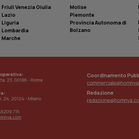
settimane
dell'autenticazione e della personalizzazi
utente
Friuli Venezia Giulia
Molise
Lazio
Piemonte
www.quotidianosanita.it
4
Questo cookie è impostato dall'applicazion
settimane
sistema di tracking solo in caso di utenti 
Liguria
Provincia Autonoma di
2 giorni
provider WelfareLink.
Bolzano
Lombardia
Marche
 operativa:
Coordinamento Pubbl
etta, 23, 00186 - Roma
commerciale@homnya
Redazione
va:
ni, 24, 20124 - Milano
redazione@homnya.c
45209 715
omnya.com