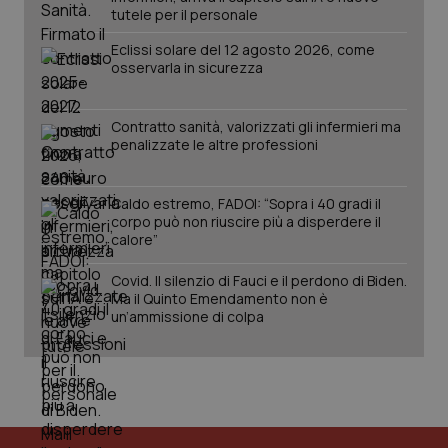
tutele per il personale
PHPSESSID
Sessio
PHP.net
Eclissi solare del 12 agosto 2026, come
www.quotidianosanita.it
osservarla in sicurezza
Contratto sanità, valorizzati gli infermieri ma
penalizzate le altre professioni
Caldo estremo, FADOI: “Sopra i 40 gradi il
corpo può non riuscire più a disperdere il
calore”
Covid. Il silenzio di Fauci e il perdono di Biden.
Ma il Quinto Emendamento non è
un’ammissione di colpa
_ga_KM60CM4NPH
.quotidianosanita.it
1 anno
mes