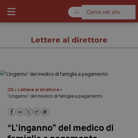
Giovedì 6 Agosto 2026
Lettere al direttore
Lettere al direttore
Cronache
QS
»
Lettere al direttore
»
“L’inganno” del medico di famiglia a pagamento
Governo e Parlamento
Regioni e Asl
“L’inganno” del medico di
Lavoro e Professioni