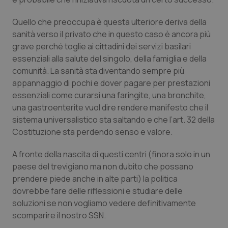
Piemonte
HIV
Quello che preoccupa è questa ulteriore deriva della
sanità verso il privato che in questo caso è ancora più
Provincia Autonoma di Bolzano
Infezioni & Febbre
grave perché toglie ai cittadini dei servizi basilari
essenziali alla salute del singolo, della famiglia e della
Provincia Autonoma di Trento
Ipertensione & Scompenso
comunità. La sanità sta diventando sempre più
appannaggio di pochi e dover pagare per prestazioni
essenziali come curarsi una faringite, una bronchite,
Puglia
Malattie rare
una gastroenterite vuol dire rendere manifesto che il
sistema universalistico sta saltando e che l’art. 32 della
Sardegna
Malattia di Crohn & Rettocolite Ulcerosa
Costituzione sta perdendo senso e valore.
Sicilia
Neuroscienze & patologie neurodegenerative
A fronte della nascita di questi centri (finora solo in un
paese del trevigiano ma non dubito che possano
Toscana
Obesità
prendere piede anche in alte parti) la politica
dovrebbe fare delle riflessioni e studiare delle
Umbria
Oftalmologia
soluzioni se non vogliamo vedere definitivamente
scomparire il nostro SSN.