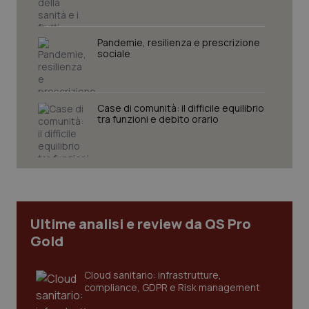
funzionare correttamente senza questi cookie.
Nome
Fornitore
/
Dominio
Scaden
Pandemie, resilienza e prescrizione
VISITOR_PRIVACY_METADATA
5 mesi
YouTube
sociale
settim
.youtube.com
Case di comunità: il difficile equilibrio
tra funzioni e debito orario
Ultime analisi e review da QS Pro
Gold
CookieScriptConsent
5 mesi
CookieScript
Cloud sanitario: infrastrutture,
settim
www.quotidianosanita.it
compliance, GDPR e Risk management