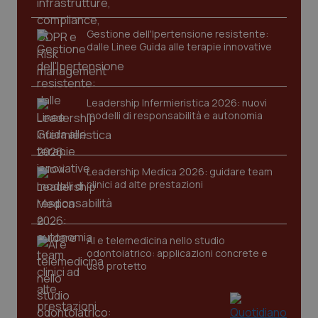
Gestione dell'Ipertensione resistente:
dalle Linee Guida alle terapie innovative
Leadership Infermieristica 2026: nuovi
modelli di responsabilità e autonomia
tracking-sites-ironfish-
www.quotidianosanita.it
4
tracking-enable
settim
2 gior
Leadership Medica 2026: guidare team
clinici ad alte prestazioni
tracking-sites-ironfish-
www.quotidianosanita.it
4
session-id
settim
AI e telemedicina nello studio
2 gior
odontoiatrico: applicazioni concrete e
uso protetto
_ga
1 anno
Google LLC
mes
.quotidianosanita.it