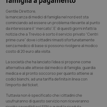
famiglia a pagamento
Scienza e Farmaci
Gentile Direttore,
la mancanza di medici di famiglia nel nord est sta
cominciando ad essere un problema rilevante al punto
Studi e Analisi
da interessare il “ mercato”. E’ di questi giorni infatti la
notizia che a Treviso è sorto il servizio privato “Centri
Lettere al direttore
prime cure” dove i cittadini rimasti sfortunatamente
senza medico di base si possono rivolgere al modico
Edizioni Regionali
costo di 20 euro alla visita.
QS Pro
La società che ha lanciato l’idea si propone come
alternativa alle attese dal medico di famiglia, guardia
Professionisti Sanitari.AI
medica e al pronto soccorso per quanto attiene ai
codici bianchi, ad una tariffa definita in linea con
l’importo del ticket.
Abruzzo
QS Pro Gold
Tuttavia non è specificato che i cittadini che
QS Club
Newsletter
Basilicata
Artrite & artrosi
usufruiranno di questo servizio non riceveranno
ricette spendibili nel SSN e quindi la ricaduta