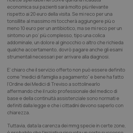
Calabria
Asma & BPCO
economica sui pazienti sarà molto più rilevante
rispetto ai 20 euro della visita. Se mi reco per una
Campania
Car-T
tonsillite al massimo mi toccherà aggiungere più o
meno 10 euro per un antibiotico, ma se mi reco per un
Emilia-Romagna
Colesterolo & coronaropatie
sintomo un po’ più complesso, tipo una colica
addominale, un dolore al ginocchio o altro che richieda
qualche accertamento, dovrò pagare anche gli esami
Friuli Venezia Giulia
Dermatite Atopica
strumentali necessari per arrivare alla diagnosi.
Lazio
Diabete & glucometri
E’ chiaro che il servizio offerto non può essere definito
come “medici di famiglia a pagamento” e bene ha fatto
Liguria
Disturbi dell’umore
l’Ordine dei Medici di Treviso a sottolinearlo
affermando che il ruolo professionale del medico di
Lombardia
Dolore
base e della continuità assistenziale sono normati e
definiti dalla legge e che i cittadini devono saperlo con
Marche
Donna & Salute
chiarezza.
Tuttavia, data la carenza dei mmg specie in certe zone,
Molise
Epatiti
è probabile che l’iniziativa riscuota un certo successo.