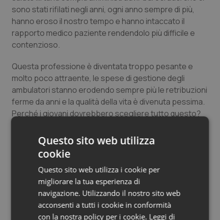
sono stati rifilati negli anni, ogni anno sempre di più,
Salute orale & impianti
hanno eroso il nostro tempo e hanno intaccato il
rapporto medico paziente rendendolo più difficile e
Sangue & coagulazione
contenzioso.
Tiroide
Questa professione è diventata troppo pesante e
molto poco attraente, le spese di gestione degli
Tumore al seno
ambulatori stanno erodendo sempre più le retribuzioni
ferme da anni e la qualità della vita è divenuta pessima.
Tumore ovarico
Perché i giovani dovrebbero scegliere tutto questo?
Prima la politica se ne renderà conto e prima forse
Tumori del Polmone & Testa Collo
Questo sito web utilizza
sarà possibile invertire la tendenza e salvare uno dei
cookie
servizi che hanno reso il nostro SSN universalistico,
Tumori gastrointestinali
Questo sito web utilizza i cookie per
ugualitario ed equo.
migliorare la tua esperienza di
Ulcera & Reflusso
Onella Mancin
navigazione. Utilizzando il nostro sito web
Medico di medicina generale
acconsenti a tutti i cookie in conformità
Vaccini
con la nostra policy per i cookie.
Leggi di