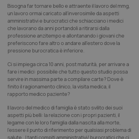
Valle D’Aosta
Oncodermatologia
Bisogna far tornare bello e attraente il lavoro del mmg,
un lavoro ormai caricato all’inverosimile da aspetti
Veneto
Oncoematologia
amministrativi e burocratici che schiacciano i medici
che lavorano da anni portandoli a ritirarsi dalla
Oncologia & Nutrizione
professione anzitempo e allontanando i giovani che
preferiscono fare altro o andare all’estero dove la
Psoriasi & pelle
pressione burocratica è inferiore.
Ci si impiega circa 10 anni, post maturità, per arrivare a
Quotidiano Cardiologia
fare i medici: possibile che tutto questo studio possa
servire in massima parte a compilare carte? Dove è
Quotidiano Chirurgia
finito il ragionamento clinico, la visita medica, il
rapporto medico paziente?
Quotidiano Oncologia
Il lavoro del medico di famiglia è stato svilito dei suoi
Quotidiano Pediatria
aspetti più belli: la relazione con i propri pazienti, il
legame con le loro famiglia dalla nascita alla morte,
Rene & patologie urogenitali
l’essere il punto di riferimento per qualsiasi problema di
salute …I tanti compiti amministrativi/ burocratici che ci