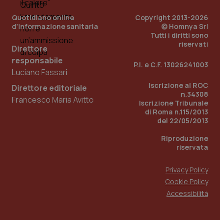
Quotidiano online
Copyright 2013-2026
d'informazione sanitaria
© Homnya Srl
Tutti i diritti sono
riservati
Direttore
responsabile
P.I. e C.F. 13026241003
Fornitore
/
Luciano Fassari
Nome
Scadenza
Descrizion
Dominio
Iscrizione al ROC
Nome
Fornitore
/
Dominio
Scadenza
Des
Direttore editoriale
_ga_0VMQEQKQ1N
.quotidianosanita.it
1 anno 1
Questo
n.34308
Francesco Maria Avitto
mese
cookie
VISITOR_INFO1_LIVE
5 mesi 4
Que
Google LLC
Iscrizione Tribunale
viene
settimane
imp
.youtube.com
di Roma n.115/2013
utilizzato
You
del 22/05/2013
da Google
ten
Analytics
pre
per
del
Riproduzione
mantener
vid
riservata
lo stato
inco
della
può
sessione.
det
Privacy Policy
vis
web
Cookie Policy
uti
nuo
Accessibilità
ver
dell
You