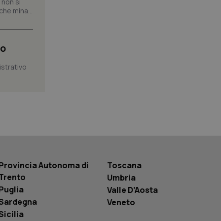
 non si
 tenere traccia
che mina...
i Youtube incorporati
tore del sito web sta
ell'interfaccia di
mo
 tenere traccia
istrativo
r la gestione
one dell’esperienza
e per abilitare il
loggato con identity
Provincia Autonoma di
Toscana
Trento
Umbria
Puglia
Valle D’Aosta
Sardegna
Veneto
Sicilia