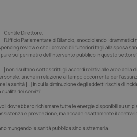
Gentile Direttore
,
l’Ufficio Parlamentare di Bilancio, snocciolando i drammatici 
ding review e che i prevedibili “ulteriori tagli alla spesa san
 oppure sul perimetro dell’intervento pubblico in questo settore”
] non risultano sottoscritti gli accordi relativi alle aree della 
 personale, anche in relazione al tempo occorrente per l’assunz
la sanità […] in cui la diminuzione degli addetti rischia di inci
qualità dei servizi”.
i dovrebbero richiamare tutte le energie disponibili su un pi
i di assistenza e prevenzione, ma accade esattamente il contrari
tanno mungendo la sanità pubblica sino a stremarla.