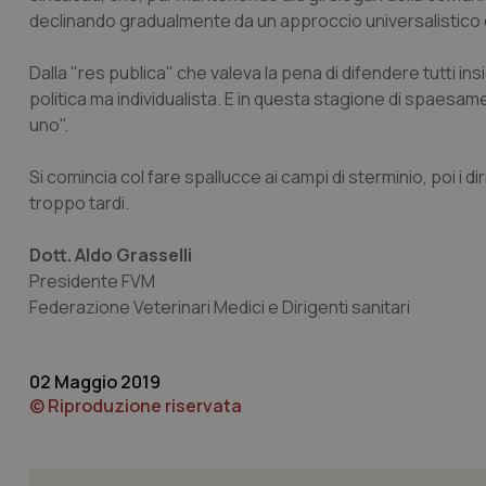
declinando gradualmente da un approccio universalistico dei
Dalla "res publica" che valeva la pena di difendere tutti ins
I cookie necessari con
e l'accesso alle aree 
politica ma individualista. E in questa stagione di spaesam
uno".
Nome
VISITOR_PRIVACY_
Si comincia col fare spallucce ai campi di sterminio, poi i
troppo tardi.
Dott. Aldo Grasselli
CookieScriptConse
Presidente FVM
Federazione Veterinari Medici e Dirigenti sanitari
tracking-sites-ironf
tracking-enable
02 Maggio 2019
© Riproduzione riservata
tracking-sites-ironf
session-id
_ga