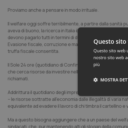
Proviamo anche a pensare in modo irrituale.
Il welfare oggi soffre terribilmente, a partire dalla sanità p
aveva di buono, la ricerca in Italia è finanziata sotto qualunq
devono pagarlo tutti in termini di devastazione dell’ambient
Questo sito 
Evasione fiscale, corruzione e mafie gravano sul paese com
Questo sito web ut
truffa fiscale consentita.
nostro sito web ac
più
Il Sole 24 ore (quotidiano di Confindustria) riprendendo la re
che cerca risorse da investire nelle rinascita consiste nei 
richiamati.
MOSTRA DET
Addirittura il quotidiano degli imprenditori suggerisce una
Neces
– le risorse sottratte all’economia dalle illegalità di vari
equivalente ad evadere il lavoro di chi timbra il cartellino e
Ma a questo bisogna aggiungere che a un paese del welfare
sindacati, che, pur mantenendo alti gli slogan della com