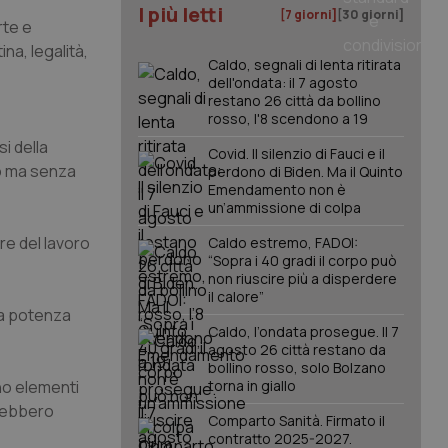
I più letti
[7 giorni]
[30 giorni]
rte e
na, legalità,
Caldo, segnali di lenta ritirata
dell'ondata: il 7 agosto
restano 26 città da bollino
rosso, l'8 scendono a 19
i della
Covid. Il silenzio di Fauci e il
to ma senza
perdono di Biden. Ma il Quinto
Emendamento non è
un’ammissione di colpa
ore del lavoro
Caldo estremo, FADOI:
“Sopra i 40 gradi il corpo può
non riuscire più a disperdere
il calore”
la potenza
Caldo, l’ondata prosegue. Il 7
agosto 26 città restano da
bollino rosso, solo Bolzano
ono elementi
torna in giallo
vrebbero
Comparto Sanità. Firmato il
contratto 2025-2027.