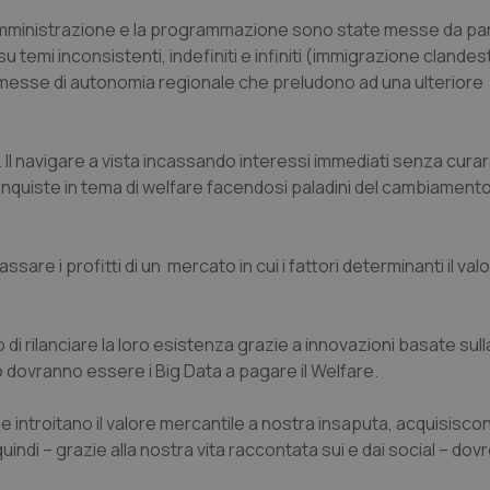
l'amministrazione e la programmazione sono state messe da pa
temi inconsistenti, indefiniti e infiniti (immigrazione clandesti
omesse di autonomia regionale che preludono ad una ulteriore
Il navigare a vista incassando interessi immediati senza curars
onquiste in tema di welfare facendosi paladini del cambiamen
ssare i profitti di un mercato in cui i fattori determinanti il val
di rilanciare la loro esistenza grazie a innovazioni basate sul
 dovranno essere i Big Data a pagare il Welfare.
 ne introitano il valore mercantile a nostra insaputa, acquisisc
quindi – grazie alla nostra vita raccontata sui e dai social – do