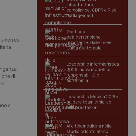
infrastrutture,
compliance, GDPR e Risk
management
Gestione
dell'Ipertensione
numeri del
resistente: dalle Linee
itaria
Guida alle terapie
innovative
.
Leadership Infermieristica
dirigenza
2026: nuovi modelli di
responsabilità e
ione di
autonomia
dere
Leadership Medica 2026:
guidare team clinici ad
ano di
alte prestazioni
o.
AI e telemedicina nello
studio odontoiatrico: