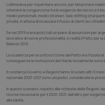
L'ultima leva per risparmiare ancora, per tamponare malam
ottenere la congiunzione tra le esigenze dei servizi e il bi
medici pensionati, medici stranieri, task shifting straripa
privata, in attesa di incassare il flusso di clienti (ex cittadi
Se nel 2019 si era ipotizzati un piano di assunzioni per argi
lavorativo di nuove professionalità, in realtà il Patto per l
Bilancio 2019.
La scadenza per la sottoscrizione del Patto era fissata a
conseguenze le motivazioni del ritardo inizialmente sono impu
In sostanza Governo e Regioni hanno bruciato altri 5 mesi e
nazionale 2020-2021 sono utopistici, considerate le previsi
In questo scenario, rispetto alle richieste delle Regioni, da
risorse necessarie per il 2020-2021, dall’altro per esigenz
alla sanità.