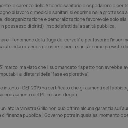
ente le carenze delle Aziende sanitarie e ospedaliere e per t
sogno di lavoro di medici e sanitari, si esprime nella grottesca
nte, disorganizzazione e demoralizzazione favorevole solo alla
ni in possesso di diritti) insoddisfatti dalla sanità pubblica.
nare il fenomeno della ‘fuga dei cervelli’ e per favorire l'inseri
a salute ridurrà ancora le risorse per la sanità, come previsto da
l 31 marzo, ma visto che il suo mancato rispetto non avrebbe a
tabili al dilatarsi della “fase esplorativa”.
 intanto il DEF 2019 ha certificato che gli aumenti del fabbiso
oni di aumento del PIL cui sono legati.
 un lato la Ministra Grillo non può offrire alcuna garanzia sull’
e di finanza pubblica il Governo potrà in qualsiasi momento ope