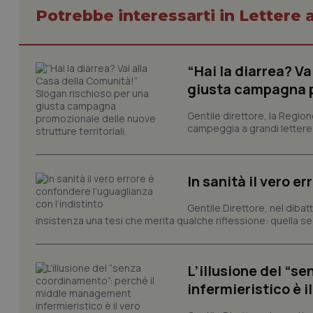
Potrebbe interessarti in Lettere a
“Hai la diarrea? V
giusta campagna pr
PHPSESSID
Gentile direttore, la Regio
campeggia a grandi lettere ma
In sanità il vero e
_ga_KM60CM4NPH
Gentile Direttore, nel diba
insistenza una tesi che merita qualche riflessione: quella se
Nome
Nome
VISITOR_INFO1_LIV
L’illusione del “
_ga_0VMQEQKQ1N
infermieristico è 