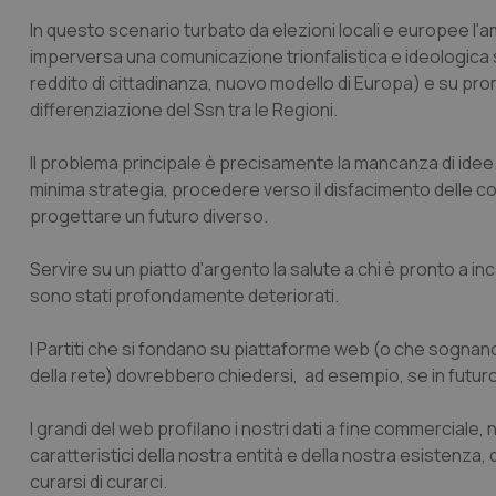
In questo scenario turbato da elezioni locali e europee 
imperversa una comunicazione trionfalistica e ideologica su 
reddito di cittadinanza, nuovo modello di Europa) e su pr
differenziazione del Ssn tra le Regioni.
Il problema principale è precisamente la mancanza di idee. 
minima strategia, procedere verso il disfacimento delle c
progettare un futuro diverso.
Servire su un piatto d'argento la salute a chi è pronto a inca
sono stati profondamente deteriorati.
I Partiti che si fondano su piattaforme web (o che sognano 
della rete) dovrebbero chiedersi, ad esempio, se in futuro
I grandi del web profilano i nostri dati a fine commerciale,
caratteristici della nostra entità e della nostra esistenza, 
curarsi di curarci.