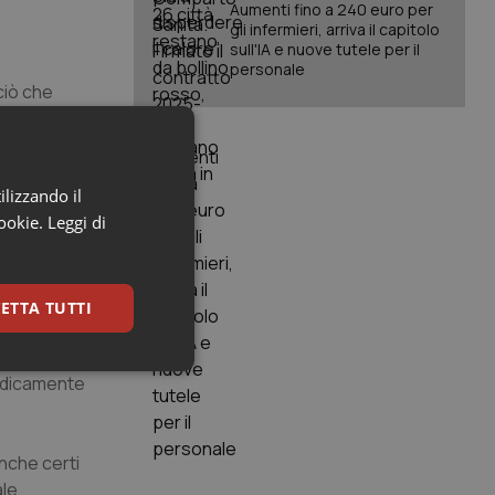
Aumenti fino a 240 euro per
gli infermieri, arriva il capitolo
sull'IA e nuove tutele per il
personale
 ciò che
è rimasto,
ri.
antità di
ilizzando il
cookie.
Leggi di
 dell'Italia
 sopra
ETTA TUTTI
te il mercato
keting
ridicamente
nche certi
ale