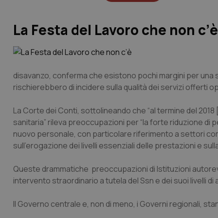
La Festa del Lavoro che non c’è
disavanzo, conferma che esistono pochi margini per una spen
rischierebbero di incidere sulla qualità dei servizi offerti
La Corte dei Conti, sottolineando che “al termine del 2018 […
sanitaria” rileva preoccupazioni per “la forte riduzione di
nuovo personale, con particolare riferimento a settori come 
sull’erogazione dei livelli essenziali delle prestazioni e sulla 
Queste drammatiche preoccupazioni di Istituzioni autorevol
intervento straordinario a tutela del Ssn e dei suoi livell
Il Governo centrale e, non di meno, i Governi regionali, s