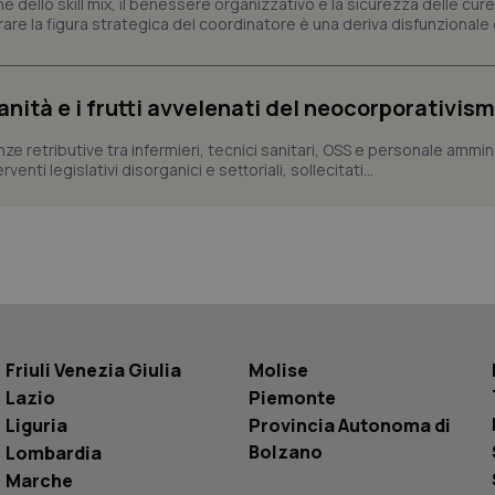
ne dello skill mix, il benessere organizzativo e la sicurezza delle cure
.youtube.com
5 mesi 4
Questo cookie è impostato da Youtube per
re la figura strategica del coordinatore è una deriva disfunzionale 
settimane
delle preferenze dell'utente per i video d
nei siti; può anche determinare se il visita
utilizzando la nuova o la vecchia versione d
Youtube.
sanità e i frutti avvelenati del neocorporativis
Sessione
Questo cookie è impostato da YouTube per
Google LLC
delle visualizzazioni dei video incorporati.
.youtube.com
enze retributive tra infermieri, tecnici sanitari, OSS e personale ammin
.youtube.com
5 mesi 4
Questo cookie è impostato da YouTube pe
enti legislativi disorganici e settoriali, sollecitati...
settimane
dell'autenticazione e della personalizzazi
utente
www.quotidianosanita.it
4
Questo cookie è impostato dall'applicazion
settimane
sistema di tracking solo in caso di utenti 
2 giorni
provider WelfareLink.
Friuli Venezia Giulia
Molise
Lazio
Piemonte
Liguria
Provincia Autonoma di
Bolzano
Lombardia
Marche