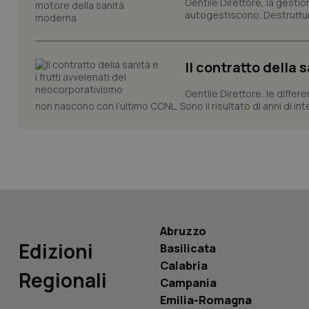
Gentile Direttore, la gestio
__Secure-YNID
autogestiscono. Destruttura
Il contratto della 
YSC
Gentile Direttore, le differ
__Secure-
non nascono con l’ultimo CCNL. Sono il risultato di anni di interv
ROLLOUT_TOKEN
tracking-sites-
ironfish-tracking-
named-enable
Abruzzo
Edizioni
Basilicata
Calabria
Regionali
Campania
Emilia-Romagna