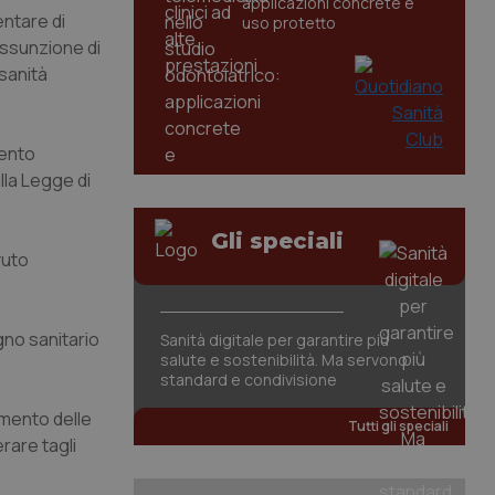
applicazioni concrete e
entare di
uso protetto
 assunzione di
 sanità
mento
lla Legge di
Gli speciali
vuto
gno sanitario
Sanità digitale per garantire più
salute e sostenibilità. Ma servono
standard e condivisione
aumento delle
Tutti gli speciali
rare tagli