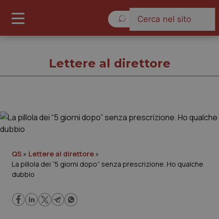
Venerdì 7 Agosto 2026
Lettere al direttore
Lettere al direttore
Cronache
QS
»
Lettere al direttore
»
La pillola dei “5 giorni dopo” senza prescrizione. Ho qualche
Governo e Parlamento
dubbio
Regioni e Asl
Lavoro e Professioni