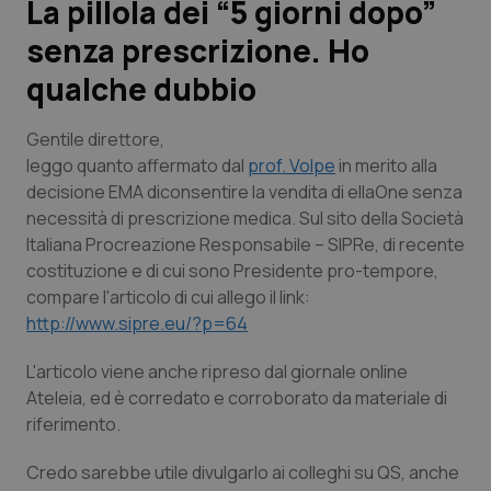
La pillola dei “5 giorni dopo”
senza prescrizione. Ho
Scienza e Farmaci
qualche dubbio
Studi e Analisi
Gentile direttore
,
Lettere al direttore
leggo quanto affermato dal
prof. Volpe
in merito alla
decisione EMA diconsentire la vendita di ellaOne senza
necessità di prescrizione medica. Sul sito della Società
Edizioni Regionali
Italiana Procreazione Responsabile – SIPRe, di recente
costituzione e di cui sono Presidente pro-tempore,
QS Pro
compare l'articolo di cui allego il link:
http://www.sipre.eu/?p=64
Professionisti Sanitari.AI
L'articolo viene anche ripreso dal giornale online
Abruzzo
QS Pro Gold
Ateleia, ed è corredato e corroborato da materiale di
riferimento.
QS Club
Newsletter
Basilicata
Artrite & artrosi
Credo sarebbe utile divulgarlo ai colleghi su QS, anche