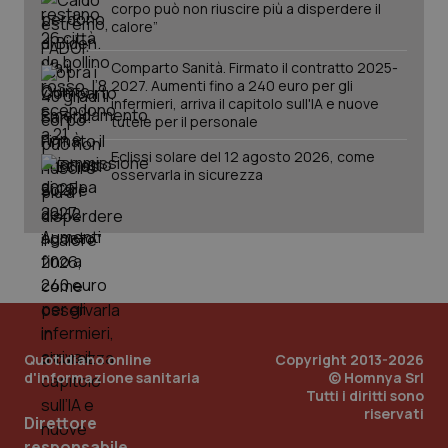
corpo può non riuscire più a disperdere il
calore”
Comparto Sanità. Firmato il contratto 2025-
2027. Aumenti fino a 240 euro per gli
infermieri, arriva il capitolo sull'IA e nuove
tutele per il personale
Eclissi solare del 12 agosto 2026, come
osservarla in sicurezza
Quotidiano online
Copyright 2013-2026
d'informazione sanitaria
© Homnya Srl
Tutti i diritti sono
riservati
Direttore
PHPSESSID
Sessio
PHP.net
www.quotidianosanita.it
responsabile