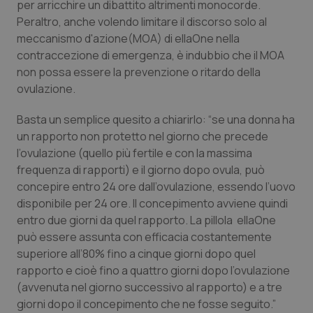
per arricchire un dibattito altrimenti monocorde.
Calabria
Asma & BPCO
Peraltro, anche volendo limitare il discorso solo al
meccanismo d'azione(MOA) di ellaOne nella
Campania
Car-T
contraccezione di emergenza, è indubbio che il MOA
non possa essere la prevenzione o ritardo della
Emilia-Romagna
Colesterolo & coronaropatie
ovulazione.
Friuli Venezia Giulia
Dermatite Atopica
Basta un semplice quesito a chiarirlo: “se una donna ha
un rapporto non protetto nel giorno che precede
l’ovulazione (quello più fertile e con la massima
Lazio
Diabete & glucometri
frequenza di rapporti) e il giorno dopo ovula, può
concepire entro 24 ore dall’ovulazione, essendo l’uovo
Liguria
Disturbi dell’umore
disponibile per 24 ore. Il concepimento avviene quindi
entro due giorni da quel rapporto. La pillola ellaOne
Lombardia
Dolore
può essere assunta con efficacia costantemente
superiore all’80% fino a cinque giorni dopo quel
Marche
Donna & Salute
rapporto e cioè fino a quattro giorni dopo l’ovulazione
(avvenuta nel giorno successivo al rapporto) e a tre
Molise
Epatiti
giorni dopo il concepimento che ne fosse seguito.”