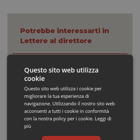
Valle D’Aosta
Oncodermatologia
Veneto
Oncoematologia
Potrebbe interessarti in
Oncologia & Nutrizione
Lettere al direttore
Psoriasi & pelle
Il contratto della sanità e i frutti
Quotidiano Cardiologia
avvelenati del neocorporativismo
Questo sito web utilizza
cookie
Quotidiano Chirurgia
Questo sito web utilizza i cookie per
Tslb e Tsrm: una scelta politica, non
migliorare la tua esperienza di
tecnica
Quotidiano Oncologia
navigazione. Utilizzando il nostro sito web
acconsenti a tutti i cookie in conformità
Quotidiano Pediatria
con la nostra policy per i cookie.
Leggi di
Pandemie, resilienza e prescrizione
sociale
più
Rene & patologie urogenitali