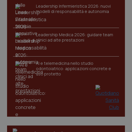
VISITOR_PRIVACY_METADATA
5 mesi
YouTube
Leadership Infermieristica 2026: nuovi
settim
.youtube.com
modelli di responsabilità e autonomia
Leadership Medica 2026: guidare team
clinici ad alte prestazioni
AI e telemedicina nello studio
odontoiatrico: applicazioni concrete e
uso protetto
CookieScriptConsent
5 mesi
CookieScript
settim
www.quotidianosanita.it