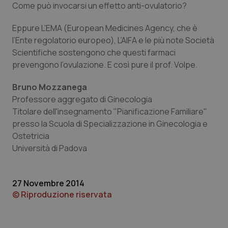
Come può invocarsi un effetto anti-ovulatorio?
Piemonte
HIV
Eppure L’EMA (European Medicines Agency, che è
l’Ente regolatorio europeo), L’AIFA e le più note Società
Provincia Autonoma di Bolzano
Infezioni & Febbre
Scientifiche sostengono che questi farmaci
prevengono l’ovulazione. E così pure il prof. Volpe.
Provincia Autonoma di Trento
Ipertensione & Scompenso
Bruno Mozzanega
Puglia
Malattie rare
Professore aggregato di Ginecologia
Titolare dell'insegnamento "Pianificazione Familiare"
Sardegna
Malattia di Crohn & Rettocolite Ulcerosa
presso la Scuola di Specializzazione in Ginecologia e
Ostetricia
Università di Padova
Sicilia
Neuroscienze & patologie neurodegenerative
Toscana
Obesità
27 Novembre 2014
© Riproduzione riservata
Umbria
Oftalmologia