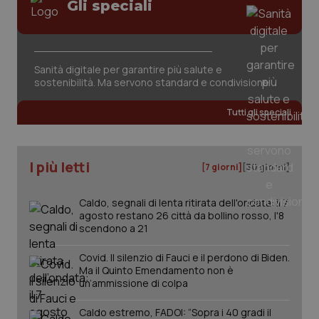
Gli speciali
Sanità digitale per garantire più salute e
sostenibilità. Ma servono standard e condivisione
tracking-sites-ironfish-
www.quotidianosanita.it
4
tracking-enable
settim
Tutti gli speciali
2 gior
I più letti
[7 giorni]
[30 giorni]
tracking-sites-ironfish-
www.quotidianosanita.it
4
session-id
settim
2 gior
Caldo, segnali di lenta ritirata dell'ondata: il 7
agosto restano 26 città da bollino rosso, l'8
scendono a 21
Covid. Il silenzio di Fauci e il perdono di Biden.
_ga
1 anno
Google LLC
mes
Ma il Quinto Emendamento non è
.quotidianosanita.it
un’ammissione di colpa
Caldo estremo, FADOI: “Sopra i 40 gradi il