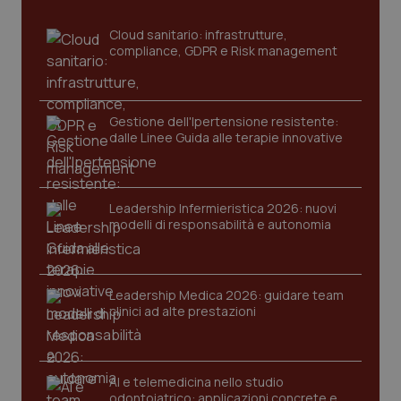
Cloud sanitario: infrastrutture,
compliance, GDPR e Risk management
PHPSESSID
Sessio
PHP.net
www.quotidianosanita.it
Gestione dell'Ipertensione resistente:
dalle Linee Guida alle terapie innovative
Leadership Infermieristica 2026: nuovi
modelli di responsabilità e autonomia
Leadership Medica 2026: guidare team
clinici ad alte prestazioni
AI e telemedicina nello studio
odontoiatrico: applicazioni concrete e
_ga_KM60CM4NPH
.quotidianosanita.it
1 anno