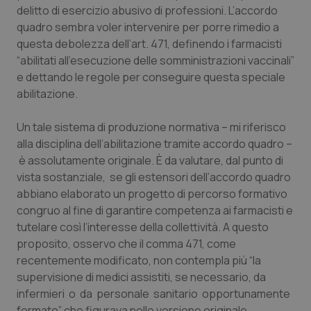
Calabria
Asma & BPCO
delitto di esercizio abusivo di professioni. L’accordo
quadro sembra voler intervenire per porre rimedio a
questa debolezza dell’art. 471, definendo i farmacisti
Campania
Car-T
“abilitati all’esecuzione delle somministrazioni vaccinali”
e dettando le regole per conseguire questa speciale
Emilia-Romagna
Colesterolo & coronaropatie
abilitazione.
Friuli Venezia Giulia
Dermatite Atopica
Un tale sistema di produzione normativa – mi riferisco
alla disciplina dell’abilitazione tramite accordo quadro –
Lazio
Diabete & glucometri
è assolutamente originale. È da valutare, dal punto di
vista sostanziale, se gli estensori dell’accordo quadro
Liguria
Disturbi dell’umore
abbiano elaborato un progetto di percorso formativo
congruo al fine di garantire competenza ai farmacisti e
Lombardia
Dolore
tutelare così l’interesse della collettività. A questo
proposito, osservo che il comma 471, come
recentemente modificato, non contempla più “la
Marche
Donna & Salute
supervisione di medici assistiti, se necessario, da
infermieri o da personale sanitario opportunamente
Molise
Epatiti
formato” che figurava nelle versione originale.