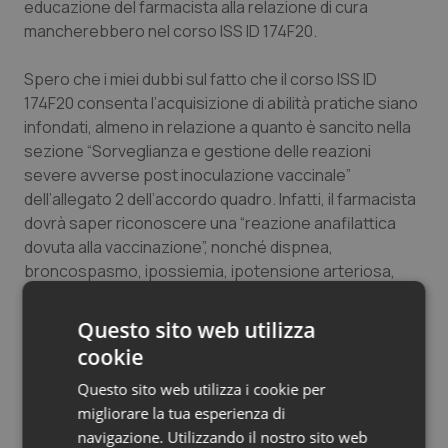
educazione del farmacista alla relazione di cura
mancherebbero nel corso ISS ID 174F20.
Spero che i miei dubbi sul fatto che il corso ISS ID
174F20 consenta l’acquisizione di abilità pratiche siano
infondati, almeno in relazione a quanto è sancito nella
sezione “Sorveglianza e gestione delle reazioni
severe avverse post inoculazione vaccinale”
dell’allegato 2 dell’accordo quadro. Infatti, il farmacista
dovrà saper riconoscere una “reazione anafilattica
dovuta alla vaccinazione”, nonché dispnea,
broncospasmo, ipossiemia, ipotensione arteriosa,
sincope, ipotonia, incontinenza e, in tali casi, saper
posizionare opportunamente la persona, secondo le
Questo sito web utilizza
sue specifiche condizioni cliniche. Dovrà anche saper
cookie
individuare l’”anafilassi grave con pericolo di vita” e
Questo sito web utilizza i cookie per
saper somministrare adrenalina intramuscolo. Nulla di
migliorare la tua esperienza di
tutto questo è fattibile da parte del farmacista che
navigazione. Utilizzando il nostro sito web
abbia una preparazione meramente teorica.