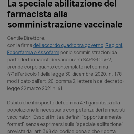
La speciale abilitazione del
farmacista alla
Scienza e Farmaci
somministrazione vaccinale
Studi e Analisi
Gentile Direttore,
Lettere al direttore
con la firma
dell’accordo quadro tra governo, Regioni,
Federfarma e Assofarm
per le somministrazioni da
parte dei farmacisti dei vaccini anti SARS-CoV-2,
Edizioni Regionali
prende corpo quanto contemplato nel comma
471all'articolo 1 della legge 30 dicembre 2020, n. 178,
QS Pro
modificato dall’art. 20, comma 2, lettera h del decreto-
legge 22 marzo 2021 n. 41.
Professionisti Sanitari.AI
Dubito che il disposto del comma 471 garantisca alla
Abruzzo
QS Pro Gold
popolazione la necessaria competenza dei farmacisti
vaccinatori. Esso si limita a definirli “opportunamente
QS Club
Newsletter
Basilicata
Artrite & artrosi
formati” senza esprimersi sulla “speciale abilitazione”
prevista dall’art. 348 del codice penale che riporta il