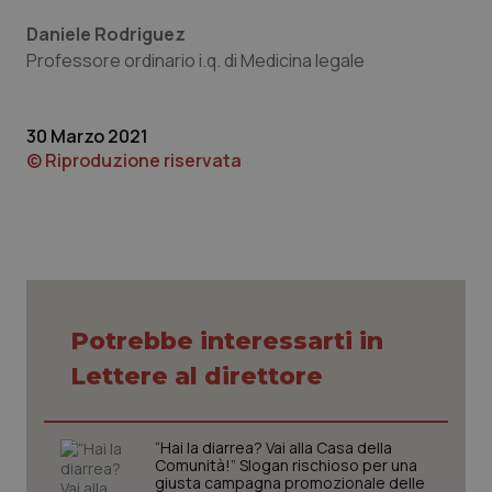
settim
www.quotidianosanita.it
Daniele Rodriguez
Professore ordinario i.q. di Medicina legale
30 Marzo 2021
© Riproduzione riservata
tracking-sites-ironfish-
www.quotidianosanita.it
4
tracking-enable
settim
2 gior
Potrebbe interessarti in
Lettere al direttore
tracking-sites-ironfish-
www.quotidianosanita.it
4
session-id
settim
2 gior
“Hai la diarrea? Vai alla Casa della
Comunità!” Slogan rischioso per una
giusta campagna promozionale delle