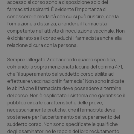
Valle D’Aosta
Oncodermatologia
accesso al corso sono a disposizione solo dei
farmacisti aspiranti. È evidente l’importanza di
Veneto
Oncoematologia
conoscere le modalità con cui si può riuscire, con la
formazione a distanza, a rendere il farmacista
competente nell’attività di inoculazione vaccinale. Non
Oncologia & Nutrizione
è dichiarato se il corso educhi il farmacista anche alla
relazione di cura con la persona.
Psoriasi & pelle
Sempre l’allegato 2 dell’accordo quadro specifica,
Quotidiano Cardiologia
colmando la sopra menzionata lacuna del comma 471,
che “il superamento del suddetto corso abilita ad
Quotidiano Chirurgia
effettuare vaccinazioni in farmacia”. Non sono indicate
le abilità che il farmacista deve possedere al termine
Quotidiano Oncologia
del corso. Non è esplicitato il sistema che garantisce il
pubblico circa le caratteristiche delle prove,
Quotidiano Pediatria
necessariamente pratiche, che il farmacista deve
sostenere per l’accertamento del superamento del
suddetto corso. Non sono specificate le qualifiche
Rene & patologie urogenitali
degli esaminatori né le regole del loro reclutamento.