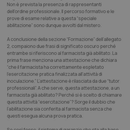
Non è prevista la presenza di rappresentanti
Salute orale & impianti
dell’ordine professionale. Il percorso formativo e le
prove di esame relative a questa “speciale
Sangue & coagulazione
abilitazione” sono dunque avvolti dal mistero.
Tiroide
A conclusione della sezione “Formazione” dell’allegato
2, compaiono due frasi di significato oscuro perché
Tumore al seno
entrambe si riferiscono al farmacista già abilitato. La
prima frase menziona una attestazione che dichiara
Tumore ovarico
“che il farmacista ha correttamente espletato
l’esercitazione pratica finalizzata all’attività di
inoculazione.” L’attestazione è rilasciata da due “tutor
Tumori del Polmone & Testa Collo
professionali”. A che serve, questa attestazione, a un
farmacista già abilitato? Perché si è scelto di chiamare
Tumori gastrointestinali
questa attività “esercitazione”? Sorge il dubbio che
l’abilitazione sia conferita al farmacista senza che
Ulcera & Reflusso
questi esegua alcuna prova pratica.
Vaccini
Se così fosse, il sistema di garanzie che sta alla base