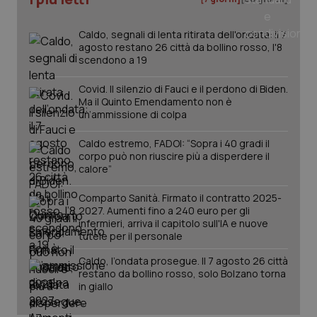
dell
You
Caldo, segnali di lenta ritirata dell'ondata: il 7
__Secure-YNID
.youtube.com
5 mesi 4
Que
agosto restano 26 città da bollino rosso, l'8
settimane
imp
You
scendono a 19
ten
pre
del
Covid. Il silenzio di Fauci e il perdono di Biden.
vid
Ma il Quinto Emendamento non è
inco
un’ammissione di colpa
può
det
vis
Caldo estremo, FADOI: “Sopra i 40 gradi il
web
corpo può non riuscire più a disperdere il
uti
nuo
calore”
ver
dell
You
Comparto Sanità. Firmato il contratto 2025-
2027. Aumenti fino a 240 euro per gli
YSC
Sessione
Que
Google LLC
infermieri, arriva il capitolo sull'IA e nuove
imp
.youtube.com
tutele per il personale
You
ten
vis
Caldo, l’ondata prosegue. Il 7 agosto 26 città
vid
restano da bollino rosso, solo Bolzano torna
in giallo
__Secure-
.youtube.com
5 mesi 4
Que
ROLLOUT_TOKEN
settimane
imp
You
ges