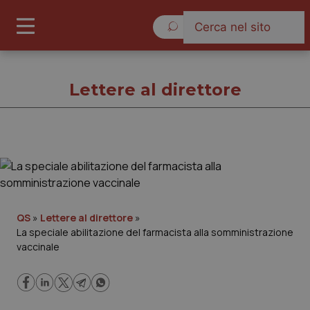
Sabato 8 Agosto 2026
Lettere al direttore
Lettere al direttore
Cronache
QS
»
Lettere al direttore
»
La speciale abilitazione del farmacista alla somministrazione
Governo e Parlamento
vaccinale
Regioni e Asl
Lavoro e Professioni