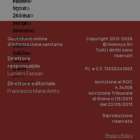
del
e d
per
del
ute
tracking-sites-
www.quotidianosanita.it
4
Que
ironfish-tracking-
settimane
imp
Quotidiano online
Copyright 2013-2026
named-enable
2 giorni
dal
d'informazione sanitaria
© Homnya Srl
per 
sis
Tutti i diritti sono
sol
riservati
ute
Direttore
ide
responsabile
Wel
P.I. e C.F. 13026241003
Luciano Fassari
Iscrizione al ROC
Direttore editoriale
n.34308
Francesco Maria Avitto
Iscrizione Tribunale
di Roma n.115/2013
del 22/05/2013
Riproduzione
riservata
Privacy Policy