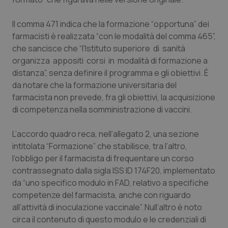
Piemonte
HIV
Il comma 471 indica che la formazione “opportuna” dei
farmacisti è realizzata “con le modalità del comma 465”,
Provincia Autonoma di Bolzano
Infezioni & Febbre
che sancisce che “l'Istituto superiore di sanità
organizza appositi corsi in modalità di formazione a
Provincia Autonoma di Trento
Ipertensione & Scompenso
distanza”, senza definire il programma e gli obiettivi. È
da notare che la formazione universitaria del
Puglia
Malattie rare
farmacista non prevede, fra gli obiettivi, la acquisizione
di competenza nella somministrazione di vaccini.
Sardegna
Malattia di Crohn & Rettocolite Ulcerosa
L’accordo quadro reca, nell’allegato 2, una sezione
intitolata “Formazione” che stabilisce, tra l’altro,
Sicilia
Neuroscienze & patologie neurodegenerative
l’obbligo per il farmacista di frequentare un corso
contrassegnato dalla sigla ISS ID 174F20, implementato
Toscana
Obesità
da “uno specifico modulo in FAD, relativo a specifiche
competenze del farmacista, anche con riguardo
Umbria
Oftalmologia
all’attività di inoculazione vaccinale”. Null’altro è noto
circa il contenuto di questo modulo e le credenziali di