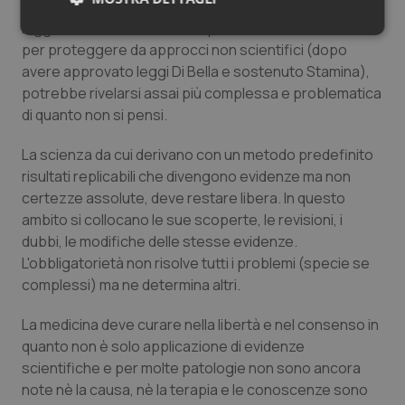
approccio che ha visto saldarsi evidenze scientifiche e
legge. Un'associazione che pur iniziata a fin di bene
Necessari
Statistici
Marketing
per proteggere da approcci non scientifici (dopo
avere approvato leggi Di Bella e sostenuto Stamina),
potrebbe rivelarsi assai più complessa e problematica
di quanto non si pensi.
La scienza da cui derivano con un metodo predefinito
Necessari
Statistici
Marketing
risultati replicabili che divengono evidenze ma non
certezze assolute, deve restare libera. In questo
I cookie necessari contribuiscono a rendere fruibile il
sito web abilitandone funzionalità di base quali la
ambito si collocano le sue scoperte, le revisioni, i
navigazione sulle pagine e l'accesso alle aree
dubbi, le modifiche delle stesse evidenze.
protette del sito. Il sito web non è in grado di
funzionare correttamente senza questi cookie.
L'obbligatorietà non risolve tutti i problemi (specie se
complessi) ma ne determina altri.
Nome
Fornitore
/
Dominio
Scaden
VISITOR_PRIVACY_METADATA
5 mesi
YouTube
settim
La medicina deve curare nella libertà e nel consenso in
.youtube.com
quanto non è solo applicazione di evidenze
scientifiche e per molte patologie non sono ancora
note nè la causa, nè la terapia e le conoscenze sono