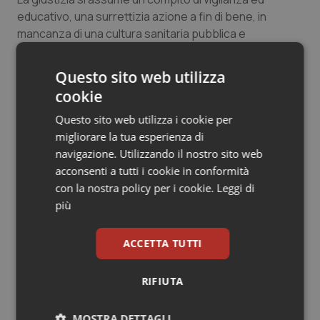
educativo, una surrettizia azione a fin di bene, in
mancanza di una cultura sanitaria pubblica e
condivisa?
Così, per un malinteso senso di sicurezza, non si
Questo sito web utilizza
rischia di incrementare le pratiche difensive e quindi di
cookie
mandare tutto sui tavoli della legge, siano essi quelli dei
giudici tutelari o dei pubblici ministeri? Nuovi e principali
Questo sito web utilizza i cookie per
interlocutori reali ed immaginari di medici,
migliorare la tua esperienza di
neuropsichiatri, assistenti sociali?
navigazione. Utilizzando il nostro sito web
acconsenti a tutti i cookie in conformità
A mio parere dovrebbero essere gli strumenti del
con la nostra policy per i cookie.
Leggi di
governo clinico e dell'educazione sanitaria e
più
genitoriale ad operare per un effettivo miglioramento.
Negli ultimi anni a partire dalla riduzione della copertura
ACCETTA TUTTI
vaccinale si è aperta una campagna a sostegno delle
evidenze scientifiche e si è verificata una ripresa
RIFIUTA
dell'obbligatorietà delle cure, dopo un lungo periodo
nel quale si è enfatizzata l'adesione volontaria. Un
MOSTRA DETTAGLI