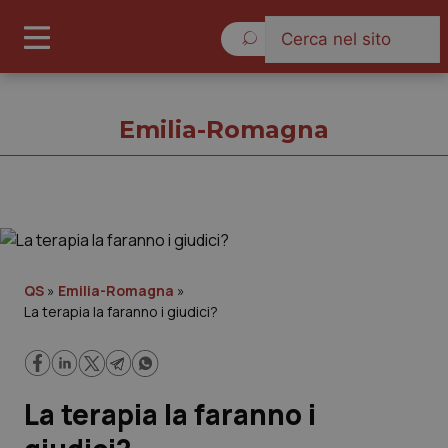
Venerdì 7 Agosto 2026
Emilia-Romagna
Emilia-Romagna
Cronache
QS
»
Emilia-Romagna
»
La terapia la faranno i giudici?
Governo e Parlamento
Regioni e Asl
La terapia la faranno i
Lavoro e Professioni