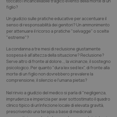
toccato l'incancellabile tragico evento della morte di un
figlio?
Piemonte
HIV
Un giudizio sulle pratiche educative per accentuare il
Provincia Autonoma di Bolzano
Infezioni & Febbre
senso di responsabilità dei genitori? Un ammonimento
per attenuare il ricorso a pratiche "selvagge" o scelte
Provincia Autonoma di Trento
Ipertensione & Scompenso
"estreme"?
La condanna a tre mesi di reclusione giustamente
Puglia
Malattie rare
sospesa è all'altezza della situazione? Reclusione?
Serve altro di fronte al dolore…, la vicinanze, il sostegno
Sardegna
Malattia di Crohn & Rettocolite Ulcerosa
psicologico. Per quanto "dura lex sed lex", di fronte alla
morte di un figlio non dovrebbero prevalere la
Sicilia
Neuroscienze & patologie neurodegenerative
comprensione, il silenzio e l'umana pietas?
Toscana
Obesità
Nel rinvio a giudizio del medico si parla di "negligenza,
imprudenza e imperizia per aver sottostimato il quadro
Umbria
Oftalmologia
clinico tipico di un'infezione locale di elevata gravità,
prescrivendo una terapia a base di medicinali