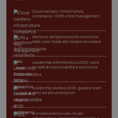
Cloud sanitario: infrastrutture,
compliance, GDPR e Risk management
Gestione dell'Ipertensione resistente:
dalle Linee Guida alle terapie innovative
_ga_KM60CM4NPH
.quotidianosanita.it
1 anno
Leadership Infermieristica 2026: nuovi
mes
modelli di responsabilità e autonomia
Leadership Medica 2026: guidare team
clinici ad alte prestazioni
Fornitore
/
Nome
Scadenza
Descrizion
AI e telemedicina nello studio
Dominio
Nome
Fornitore
/
Dominio
Scadenza
Des