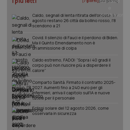
I più letti
[7 giorni]
[30 giorni]
nuo
ver
dell
Caldo, segnali di lenta ritirata dell'ondata: il 7
You
agosto restano 26 città da bollino rosso, l'8
YSC
Sessione
Que
Google LLC
scendono a 21
imp
.youtube.com
You
ten
Covid. Il silenzio di Fauci e il perdono di Biden.
vis
Ma il Quinto Emendamento non è
vid
un’ammissione di colpa
__Secure-
.youtube.com
5 mesi 4
Que
ROLLOUT_TOKEN
settimane
imp
Caldo estremo, FADOI: “Sopra i 40 gradi il
You
corpo può non riuscire più a disperdere il
ges
del
calore”
e d
per
del
Comparto Sanità. Firmato il contratto 2025-
ute
2027. Aumenti fino a 240 euro per gli
infermieri, arriva il capitolo sull'IA e nuove
tracking-sites-
www.quotidianosanita.it
4
Que
tutele per il personale
ironfish-tracking-
settimane
imp
named-enable
2 giorni
dal
per 
Eclissi solare del 12 agosto 2026, come
sis
osservarla in sicurezza
sol
ute
ide
Wel