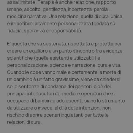
assai limitate. Terapia è anche relazione, rapporto
umano, ascolto, gentilezza, incertezza, parola…
medicina narrativa. Una relazione, quella di cura, unica
e irripetibile, altamente personalizzata fondata su
fiducia, speranza e responsabilità.
E' questa che va sostenuta, rispettata e protetta per
creare un equilibro e un punto d'incontro fra evidenze
scientifiche (quelle esistenti e utilizzabili) e
personalizzazione, scienza e narrazione, cura e vita.
CookieScriptConsent
5 mesi
CookieScript
settim
www.quotidianosanita.it
Quando le cose vanno male e certamente la morte di
un bambino è un fatto gravissimo, viene da chiedersi
se le sentenze di condanna dei genitori, cioè dei
principali interlocutori dei medici e operatori che si
occupano di bambini e adolescenti, siano lo strumento
da utilizzare o invece, al di là delle intenzioni, non
rischino di aprire scenari inquietanti per tutte le
relazioni di cura.