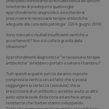
Valle D’Aosta
Oncodermatologia
omeopatici nonostante la recrudescenza dei sintomi
omettendo di predisporre qualsivoglia
approfondimento diagnostico ed evitando di
Veneto
Oncoematologia
prescrivere le necessarie terapie antibiotiche
adeguate alla cura della patologia" (QS 6 giugno 2019).
Oncologia & Nutrizione
Sono mancati o risultati insufficienti verifiche e
Psoriasi & pelle
accertamenti? Non si è colta la gravità della
situazione?
Quotidiano Cardiologia
Approfondimenti diagnostici e "le necessarie terapie
antibiotiche" avrebbero portato a salvare il bambino?
Quotidiano Chirurgia
Tutti quesiti ai quali le perizie daranno risposte
Quotidiano Oncologia
compresa la verifica circa il fatto che si possa
raggiungere la certezza (assoluta) che la
Quotidiano Pediatria
prescrizione di un antibiotico avrebbe avuto un altro
esito vista la sede d'infezione ed anche le ampie
Rene & patologie urogenitali
resistenze che i batteri stanno sviluppando.
Tanto che purtroppo anche in ambito ospedaliero la