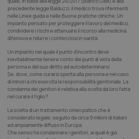
quale, in base alla legge 24/2017 (Bianco Gelli) e alla
Calabria
Asma & BPCO
precedente legge Balduzzi, il medico trova riferimenti
nelle Linee guida e nelle Buone pratiche cliniche. Un
Campania
Car-T
impianto pensato per proteggere il lavoro del medico,
condividere i rischi e attenuare il ricorso alla medicina
Emilia-Romagna
Colesterolo & coronaropatie
difensiva e ridurre i contenziosi in sanità.
Un impianto nel quale il punto d'incontro deve
Friuli Venezia Giulia
Dermatite Atopica
inevitabilmente tenere conto dei punti di vista della
persona e del suo diritto ad autodeterminarsi.
Lazio
Diabete & glucometri
Se, dove, come curarsi spetta alla persona e nel caso
di minori a chi esercita la responsabilità genitoriale. La
Liguria
Disturbi dell’umore
condanna dei genitori è relativa alla scelta da loro fatta
nel curare il figlio?
Lombardia
Dolore
La scelta di un trattamento omeopatico che è
Marche
Donna & Salute
considerato legale, seguito da circa 9 milioni di italiani
ed ampiamente diffuso in Europa.
Che senso ha condannare i genitori, ai quali è già
Molise
Epatiti