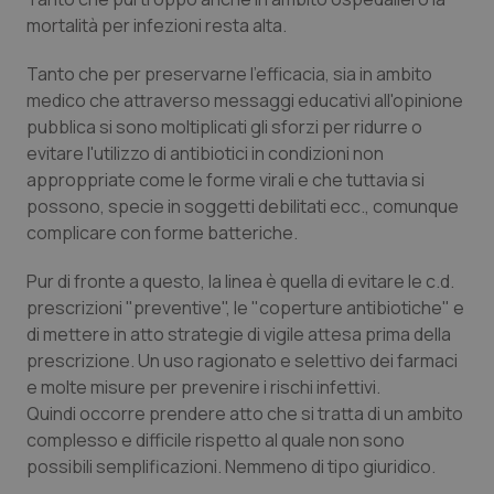
Salute orale & impianti
mortalità per infezioni resta alta.
Tanto che per preservarne l'efficacia, sia in ambito
Sangue & coagulazione
medico che attraverso messaggi educativi all'opinione
pubblica si sono moltiplicati gli sforzi per ridurre o
Tiroide
evitare l'utilizzo di antibiotici in condizioni non
approppriate come le forme virali e che tuttavia si
Tumore al seno
possono, specie in soggetti debilitati ecc., comunque
complicare con forme batteriche.
Tumore ovarico
Pur di fronte a questo, la linea è quella di evitare le c.d.
prescrizioni "preventive", le "coperture antibiotiche" e
Tumori del Polmone & Testa Collo
di mettere in atto strategie di vigile attesa prima della
prescrizione. Un uso ragionato e selettivo dei farmaci
Tumori gastrointestinali
e molte misure per prevenire i rischi infettivi.
Quindi occorre prendere atto che si tratta di un ambito
Ulcera & Reflusso
complesso e difficile rispetto al quale non sono
possibili semplificazioni. Nemmeno di tipo giuridico.
Vaccini