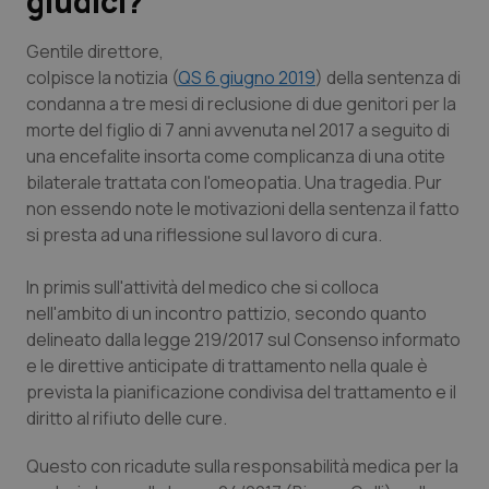
giudici?
Scienza e Farmaci
Gentile direttore
,
colpisce la notizia (
QS 6 giugno 2019
) della sentenza di
condanna a tre mesi di reclusione di due genitori per la
Studi e Analisi
morte del figlio di 7 anni avvenuta nel 2017 a seguito di
una encefalite insorta come complicanza di una otite
Lettere al direttore
bilaterale trattata con l'omeopatia. Una tragedia. Pur
non essendo note le motivazioni della sentenza il fatto
Edizioni Regionali
si presta ad una riflessione sul lavoro di cura.
QS Pro
In primis sull'attività del medico che si colloca
nell'ambito di un incontro pattizio, secondo quanto
Professionisti Sanitari.AI
delineato dalla legge 219/2017 sul Consenso informato
e le direttive anticipate di trattamento nella quale è
Abruzzo
QS Pro Gold
prevista la pianificazione condivisa del trattamento e il
diritto al rifiuto delle cure.
QS Club
Newsletter
Basilicata
Artrite & artrosi
Questo con ricadute sulla responsabilità medica per la