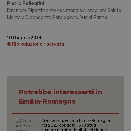
Pietro Pellegrini
tracking-sites-ironfish-
www.quotidianosanita.it
4
Direttore Dipartimento Assistenziale Integrato Salute
tracking-enable
settim
2 gior
Mentale Dipendenze Patologiche Ausl di Parma
10 Giugno 2019
tracking-sites-ironfish-
www.quotidianosanita.it
4
© Riproduzione riservata
session-id
settim
2 gior
_ga
1 anno
Google LLC
mes
.quotidianosanita.it
Potrebbe interessarti in
Emilia-Romagna
Cresce la ricerca in Emilia-Romagna:
nel 2025 condotti 1.530 studi, il
numero più alto degli ultimi cinque