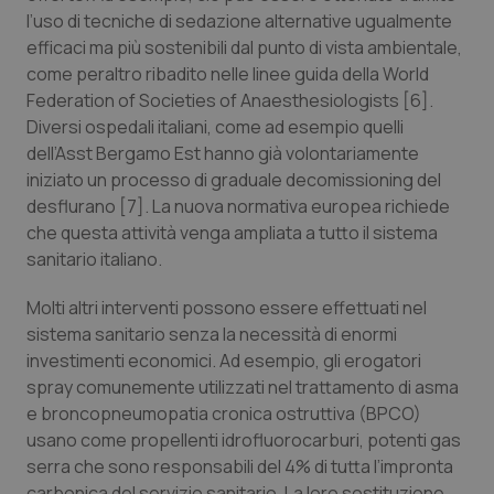
l’uso di tecniche di sedazione alternative ugualmente
Piemonte
HIV
efficaci ma più sostenibili dal punto di vista ambientale,
come peraltro ribadito nelle linee guida della World
Provincia Autonoma di Bolzano
Infezioni & Febbre
Federation of Societies of Anaesthesiologists [6].
Diversi ospedali italiani, come ad esempio quelli
Provincia Autonoma di Trento
Ipertensione & Scompenso
dell’Asst Bergamo Est hanno già volontariamente
iniziato un processo di graduale decomissioning del
desflurano [7]. La nuova normativa europea richiede
Puglia
Malattie rare
che questa attività venga ampliata a tutto il sistema
sanitario italiano.
Sardegna
Malattia di Crohn & Rettocolite Ulcerosa
Molti altri interventi possono essere effettuati nel
Sicilia
Neuroscienze & patologie neurodegenerative
sistema sanitario senza la necessità di enormi
investimenti economici. Ad esempio, gli erogatori
Toscana
Obesità
spray comunemente utilizzati nel trattamento di asma
e broncopneumopatia cronica ostruttiva (BPCO)
Umbria
Oftalmologia
usano come propellenti idrofluorocarburi, potenti gas
serra che sono responsabili del 4% di tutta l’impronta
carbonica del servizio sanitario. La loro sostituzione