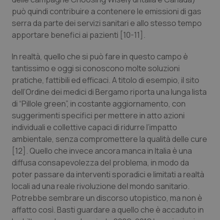
Salute orale & impianti
può quindi contribuire a contenere le emissioni di gas
serra da parte dei servizi sanitari e allo stesso tempo
apportare benefici ai pazienti [10-11].
Sangue & coagulazione
In realtà, quello che si può fare in questo campo è
Tiroide
tantissimo e oggi si conoscono molte soluzioni
pratiche, fattibili ed efficaci. A titolo di esempio, il sito
Tumore al seno
dell’Ordine dei medici di Bergamo riporta una lunga lista
di “Pillole green”, in costante aggiornamento, con
Tumore ovarico
suggerimenti specifici per mettere in atto azioni
individuali e collettive capaci di ridurre l’impatto
Tumori del Polmone & Testa Collo
ambientale, senza compromettere la qualità delle cure
[12]. Quello che invece ancora manca in Italia è una
diffusa consapevolezza del problema, in modo da
Tumori gastrointestinali
poter passare da interventi sporadici e limitati a realtà
locali ad una reale rivoluzione del mondo sanitario.
Ulcera & Reflusso
Potrebbe sembrare un discorso utopistico, ma non è
affatto così. Basti guardare a quello che è accaduto in
Vaccini