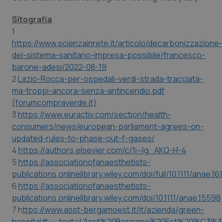
Sitografia
1
https://www.scienzainrete.it/articolo/decarbonizzazione
del-sistema-sanitario-impresa-possibile/francesco-
barone-adesi/2022-08-19
2
Lazio-Rocca-per-ospedali-verdi-strada-tracciata-
ma-troppi-ancora-senza-antincendio.pdf
(forumcompraverde.it)
3
https://www.euractiv.com/section/health-
consumers/news/european-parliament-agrees-on-
updated-rules-to-phase-out-f-gases/
4
https://authors.elsevier.com/c/1i~lg_AKQ-H-4
5
https://associationofanaesthetists-
publications.onlinelibrary.wiley.com/doi/full/10.1111/anae.16
6
https://associationofanaesthetists-
publications.onlinelibrary.wiley.com/doi/10.1111/anae.15598
7 h
ttps://www.asst-bergamoest.it/it/azienda/green-
hospital#:~:text=L’Asst%20Bergamo%20Est%20%C3%A8