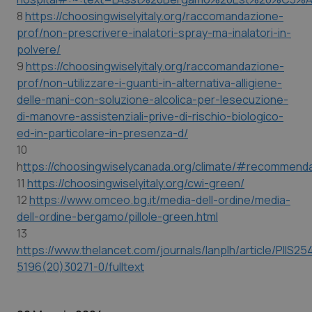
8
https://choosingwiselyitaly.org/raccomandazione-
prof/non-prescrivere-inalatori-spray-ma-inalatori-in-
polvere/
9
https://choosingwiselyitaly.org/raccomandazione-
prof/non-utilizzare-i-guanti-in-alternativa-alligiene-
delle-mani-con-soluzione-alcolica-per-lesecuzione-
di-manovre-assistenziali-prive-di-rischio-biologico-
ed-in-particolare-in-presenza-d/
10
h
ttps://choosingwiselycanada.org/climate/#recommend
11
https://choosingwiselyitaly.org/cwi-green/
12
https://www.omceo.bg.it/media-dell-ordine/media-
dell-ordine-bergamo/pillole-green.html
13
https://www.thelancet.com/journals/lanplh/article/PIIS25
5196(20)30271-0/fulltext