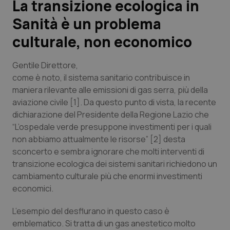
La transizione ecologica in
Sanità è un problema
Scienza e Farmaci
culturale, non economico
Studi e Analisi
Gentile Direttore,
Lettere al direttore
come è noto, il sistema sanitario contribuisce in
maniera rilevante alle emissioni di gas serra, più della
aviazione civile [1]. Da questo punto di vista, la recente
Edizioni Regionali
dichiarazione del Presidente della Regione Lazio che
“
L’ospedale verde presuppone investimenti per i quali
QS Pro
non abbiamo attualmente le risorse”
[2] desta
sconcerto e sembra ignorare che molti interventi di
Professionisti Sanitari.AI
transizione ecologica dei sistemi sanitari richiedono un
cambiamento culturale più che enormi investimenti
Abruzzo
QS Pro Gold
economici.
QS Club
Newsletter
Basilicata
Artrite & artrosi
L’esempio del desflurano in questo caso è
emblematico. Si tratta di un gas anestetico molto