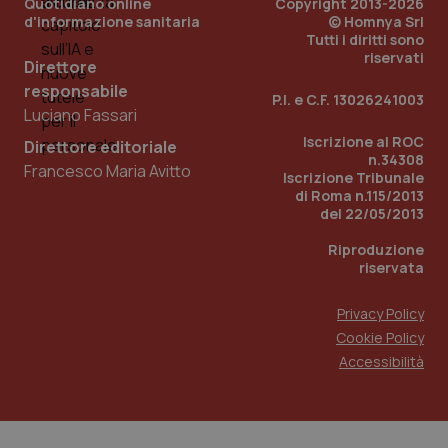
Quotidiano online
Copyright 2013-2026
d'informazione sanitaria
© Homnya Srl
VISITOR_PRIVACY_METADATA
5 m
YouTube
set
.youtube.com
Tutti i diritti sono
riservati
Direttore
responsabile
P.I. e C.F. 13026241003
Luciano Fassari
Iscrizione al ROC
Direttore editoriale
n.34308
CookieScriptConsent
5 m
CookieScript
Francesco Maria Avitto
set
Iscrizione Tribunale
www.quotidianosanita.it
di Roma n.115/2013
del 22/05/2013
Riproduzione
riservata
tracking-sites-ironfish-
www.quotidianosanita.it
tracking-enable
set
2 g
Privacy Policy
tracking-sites-ironfish-
www.quotidianosanita.it
Cookie Policy
session-id
set
2 g
Accessibilità
_ga
1 a
Google LLC
m
.quotidianosanita.it