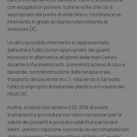
Valle D’Aosta
Oncodermatologia
con erogatori in polvere, tutte le volte che ciò è
appropriato dal punto di vista clinico, costituisce un
Veneto
Oncoematologia
intervento in grado di ridurre notevolmente le
emissioni [8].
Oncologia & Nutrizione
Un altro possibile intervento è rappresentato
Psoriasi & pelle
dall’evitare l’utilizzo non appropriato dei guanti
monouso in alternativa all’igiene delle mani (ad es.
Quotidiano Cardiologia
durante il rifacimento letti, somministrazione di cibo e
bevande, somministrazione della terapia orale,
trasporto del paziente ecc.), riducendo in tal modo
Quotidiano Chirurgia
l’utilizzo improprio di materiale plastico e il volume dei
rifiuti [9].
Quotidiano Oncologia
Inoltre, si stima che almeno il 20-30% di esami,
Quotidiano Pediatria
trattamenti e procedure non siano necessari per la
salute dei pazienti e possano addirittura arrecare
Rene & patologie urogenitali
danni; una loro riduzione (secondo le raccomandazioni
delle campagne Choosing Wisely di Italia e Canada)