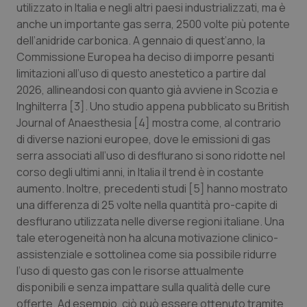
utilizzato in Italia e negli altri paesi industrializzati, ma è
Calabria
Asma & BPCO
anche un importante gas serra, 2500 volte più potente
dell’anidride carbonica. A gennaio di quest’anno, la
Campania
Car-T
Commissione Europea ha deciso di imporre pesanti
limitazioni all’uso di questo anestetico a partire dal
Emilia-Romagna
Colesterolo & coronaropatie
2026, allineandosi con quanto già avviene in Scozia e
Inghilterra [3]. Uno studio appena pubblicato su British
Friuli Venezia Giulia
Dermatite Atopica
Journal of Anaesthesia [4] mostra come, al contrario
di diverse nazioni europee, dove le emissioni di gas
Lazio
Diabete & glucometri
serra associati all’uso di desflurano si sono ridotte nel
corso degli ultimi anni, in Italia il trend è in costante
Liguria
Disturbi dell’umore
aumento. Inoltre, precedenti studi [5] hanno mostrato
una differenza di 25 volte nella quantità pro-capite di
desflurano utilizzata nelle diverse regioni italiane. Una
Lombardia
Dolore
tale eterogeneità non ha alcuna motivazione clinico-
assistenziale e sottolinea come sia possibile ridurre
Marche
Donna & Salute
l’uso di questo gas con le risorse attualmente
disponibili e senza impattare sulla qualità delle cure
Molise
Epatiti
offerte. Ad esempio, ciò può essere ottenuto tramite