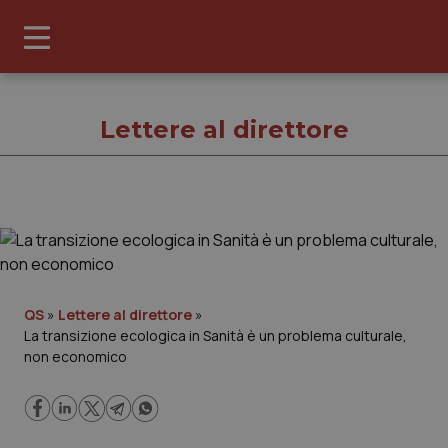
Lettere al direttore
Lettere al dir
Cronache
QS
»
Lettere al direttore
»
La transizione ecologica in Sanità è un problema culturale,
Governo e Parlamento
non economico
Regioni e Asl
Lavoro e Professioni