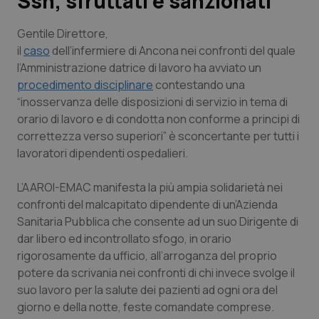
Ssn, sfruttati e sanzionati
Scienza e Farmaci
Gentile Direttore
,
il
caso
dell’infermiere di Ancona nei confronti del quale
l’Amministrazione datrice di lavoro ha avviato un
Studi e Analisi
procedimento disciplinare
contestando una
“inosservanza delle disposizioni di servizio in tema di
Lettere al direttore
orario di lavoro e di condotta non conforme a principi di
correttezza verso superiori” è sconcertante per tutti i
Edizioni Regionali
lavoratori dipendenti ospedalieri.
QS Pro
L’AAROI-EMAC manifesta la più ampia solidarietà nei
confronti del malcapitato dipendente di un’Azienda
Professionisti Sanitari.AI
Sanitaria Pubblica che consente ad un suo Dirigente di
dar libero ed incontrollato sfogo, in orario
Abruzzo
QS Pro Gold
rigorosamente da ufficio, all’arroganza del proprio
potere da scrivania nei confronti di chi invece svolge il
QS Club
Newsletter
suo lavoro per la salute dei pazienti ad ogni ora del
Basilicata
Artrite & artrosi
giorno e della notte, feste comandate comprese.