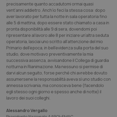
precisamente quanto accadutomi ormai quasi
Piemonte
HIV
vent’anni addietro. Anch’io feci la stessa cosa: dopo
aver lavorato per tutta la notte in sala operatoria fino
Provincia Autonoma di Bolzano
Infezioni & Febbre
alle 5 di mattina, dopo essere stato chiamato a casa in
pronta disponibilità alle 9 di sera, dovendomi poi
ripresentare al lavoro alle 8 per iniziare un’altra seduta
Provincia Autonoma di Trento
Ipertensione & Scompenso
operatoria, lasciai uno scritto all’attenzione del mio
Primario dell’epoca, in bell’evidenza sulla porta del suo
Puglia
Malattie rare
studio, dove motivavo preventivamente la mia
successiva assenza, avvisandone il Collega di guardia
Sardegna
Malattia di Crohn & Rettocolite Ulcerosa
notturna in Rianimazione. Ma nessuno si permise di
darvi alcun seguito, forse perché chi avrebbe dovuto
Sicilia
Neuroscienze & patologie neurodegenerative
assumersene la responsabilità aveva sì uno studio con
annessa scrivania, ma conosceva bene (facendolo
Toscana
Obesità
egli stesso ogni giorno e spesso anche di notte) il
lavoro dei suoi colleghi.
Umbria
Oftalmologia
Alessandro Vergallo
Presidente Nazionale AAROI-EMAC