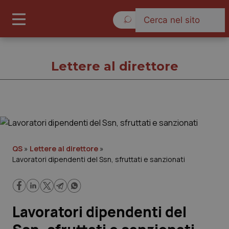
Domenica 9 Agosto 2026
Lettere al direttore
Lettere al direttore
Cronache
QS
»
Lettere al direttore
»
Lavoratori dipendenti del Ssn, sfruttati e sanzionati
Governo e Parlamento
Regioni e Asl
Lavoratori dipendenti del
Lavoro e Professioni