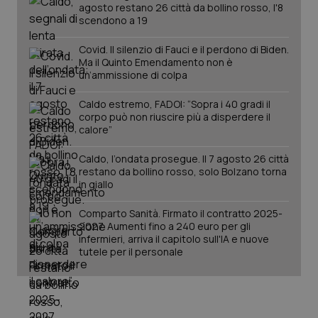
mes
.quotidianosanita.it
agosto restano 26 città da bollino rosso, l'8
scendono a 19
Covid. Il silenzio di Fauci e il perdono di Biden.
Ma il Quinto Emendamento non è
un’ammissione di colpa
Caldo estremo, FADOI: “Sopra i 40 gradi il
corpo può non riuscire più a disperdere il
calore”
Caldo, l’ondata prosegue. Il 7 agosto 26 città
restano da bollino rosso, solo Bolzano torna
in giallo
Comparto Sanità. Firmato il contratto 2025-
2027. Aumenti fino a 240 euro per gli
infermieri, arriva il capitolo sull'IA e nuove
tutele per il personale