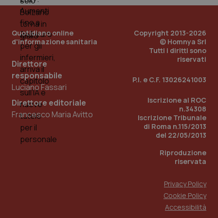
PHPSESSID
Sessio
PHP.net
www.quotidianosanita.it
Quotidiano online
Copyright 2013-2026
d'informazione sanitaria
© Homnya Srl
Tutti i diritti sono
riservati
Direttore
responsabile
P.I. e C.F. 13026241003
Luciano Fassari
Iscrizione al ROC
Direttore editoriale
n.34308
Francesco Maria Avitto
Iscrizione Tribunale
di Roma n.115/2013
del 22/05/2013
Riproduzione
riservata
Privacy Policy
Cookie Policy
_ga_KM60CM4NPH
.quotidianosanita.it
1 anno
Accessibilità
mes