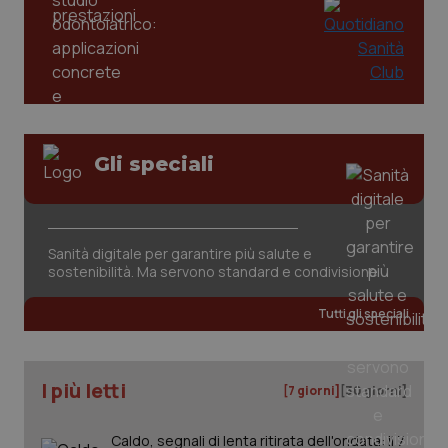
Gli speciali
tracking-sites-ironfish-
www.quotidianosanita.it
4
tracking-enable
settim
2 gior
Sanità digitale per garantire più salute e
sostenibilità. Ma servono standard e condivisione
Tutti gli speciali
tracking-sites-ironfish-
www.quotidianosanita.it
4
session-id
settim
2 gior
I più letti
[7 giorni]
[30 giorni]
Caldo, segnali di lenta ritirata dell'ondata: il 7
_ga
1 anno
Google LLC