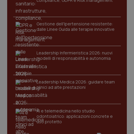
compliance, GDPR e Risk management
protette del sito. Il sito web non è in grado di
funzionare correttamente senza questi cookie.
Nome
Fornitore
/
Dominio
Scaden
Gestione dell'Ipertensione resistente:
VISITOR_PRIVACY_METADATA
5 mesi
YouTube
dalle Linee Guida alle terapie innovative
settim
.youtube.com
Leadership Infermieristica 2026: nuovi
modelli di responsabilità e autonomia
Leadership Medica 2026: guidare team
clinici ad alte prestazioni
AI e telemedicina nello studio
odontoiatrico: applicazioni concrete e
uso protetto
CookieScriptConsent
5 mesi
CookieScript
settim
www.quotidianosanita.it