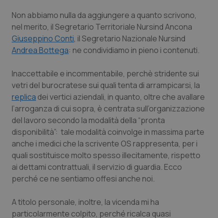
Calabria
Asma & BPCO
Non abbiamo nulla da aggiungere a quanto scrivono,
nel merito, il Segretario Territoriale Nursind Ancona
Campania
Car-T
Giuseppino Conti
, il Segretario Nazionale Nursind
Andrea Bottega
: ne condividiamo in pieno i contenuti.
Emilia-Romagna
Colesterolo & coronaropatie
Inaccettabile e incommentabile, perchè stridente sui
Friuli Venezia Giulia
Dermatite Atopica
vetri del burocratese sui quali tenta di arrampicarsi, la
replica
dei vertici aziendali, in quanto, oltre che avallare
Lazio
Diabete & glucometri
l’arroganza di cui sopra, è centrata sull’organizzazione
del lavoro secondo la modalità della “pronta
disponibilità”: tale modalità coinvolge in massima parte
Liguria
Disturbi dell’umore
anche i medici che la scrivente OS rappresenta, per i
quali sostituisce molto spesso illecitamente, rispetto
Lombardia
Dolore
ai dettami contrattuali, il servizio di guardia. Ecco
perché ce ne sentiamo offesi anche noi.
Marche
Donna & Salute
A titolo personale, inoltre, la vicenda mi ha
Molise
Epatiti
particolarmente colpito, perché ricalca quasi