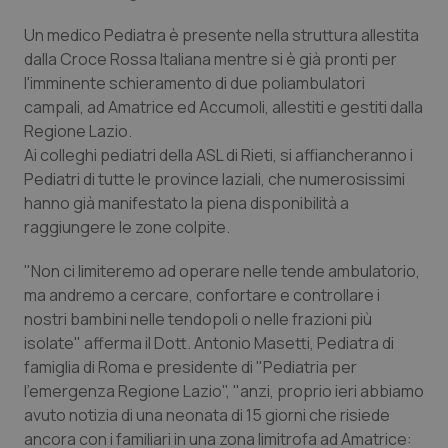
Valle D’Aosta
Oncodermatologia
Un medico Pediatra è presente nella struttura allestita
Veneto
Oncoematologia
dalla Croce Rossa Italiana mentre si è già pronti per
l'imminente schieramento di due poliambulatori
Oncologia & Nutrizione
campali, ad Amatrice ed Accumoli, allestiti e gestiti dalla
Regione Lazio.
Ai colleghi pediatri della ASL di Rieti, si affiancheranno i
Psoriasi & pelle
Pediatri di tutte le province laziali, che numerosissimi
hanno già manifestato la piena disponibilità a
Quotidiano Cardiologia
raggiungere le zone colpite.
Quotidiano Chirurgia
"Non ci limiteremo ad operare nelle tende ambulatorio,
ma andremo a cercare, confortare e controllare i
Quotidiano Oncologia
nostri bambini nelle tendopoli o nelle frazioni più
isolate" afferma il Dott. Antonio Masetti, Pediatra di
Quotidiano Pediatria
famiglia di Roma e presidente di "Pediatria per
l'emergenza Regione Lazio", "anzi, proprio ieri abbiamo
avuto notizia di una neonata di 15 giorni che risiede
Rene & patologie urogenitali
ancora con i familiari in una zona limitrofa ad Amatrice: