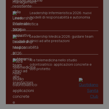
Leadership Infermieristica 2026: nuovi
modelli di responsabilità e autonomia
Leadership Medica 2026: guidare team
tracking-sites-ironfish-
www.quotidianosanita.it
4
clinici ad alte prestazioni
tracking-enable
settim
2 gior
AI e telemedicina nello studio
odontoiatrico: applicazioni concrete e
tracking-sites-ironfish-
www.quotidianosanita.it
4
session-id
settim
uso protetto
2 gior
_ga
1 anno
Google LLC
mes
.quotidianosanita.it