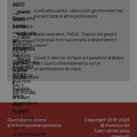
www.quotidianosanita.it
Contratto sanità, valorizzati gli infermieri ma
penalizzate le altre professioni
Caldo estremo, FADOI: “Sopra i 40 gradi il
corpo può non riuscire più a disperdere il
calore”
Covid. Il silenzio di Fauci e il perdono di Biden.
Ma il Quinto Emendamento non è
un’ammissione di colpa
_ga_KM60CM4NPH
.quotidianosanita.it
1 anno
mes
Quotidiano online
Copyright 2013-2026
d'informazione sanitaria
© Homnya Srl
Tutti i diritti sono
riservati