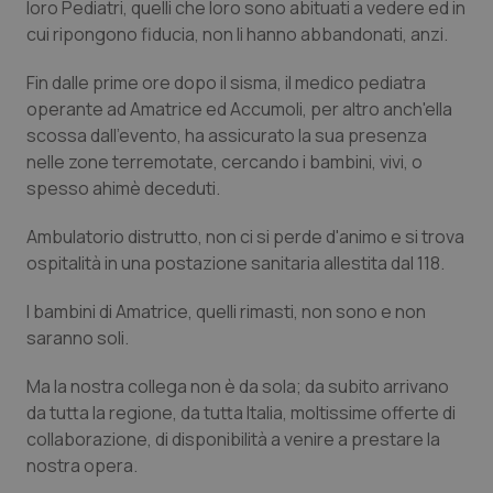
loro Pediatri, quelli che loro sono abituati a vedere ed in
Calabria
Asma & BPCO
cui ripongono fiducia, non li hanno abbandonati, anzi.
Campania
Car-T
Fin dalle prime ore dopo il sisma, il medico pediatra
operante ad Amatrice ed Accumoli, per altro anch'ella
Emilia-Romagna
Colesterolo & coronaropatie
scossa dall'evento, ha assicurato la sua presenza
nelle zone terremotate, cercando i bambini, vivi, o
Friuli Venezia Giulia
Dermatite Atopica
spesso ahimè deceduti.
Ambulatorio distrutto, non ci si perde d'animo e si trova
Lazio
Diabete & glucometri
ospitalità in una postazione sanitaria allestita dal 118.
Liguria
Disturbi dell’umore
I bambini di Amatrice, quelli rimasti, non sono e non
saranno soli.
Lombardia
Dolore
Ma la nostra collega non è da sola; da subito arrivano
da tutta la regione, da tutta Italia, moltissime offerte di
Marche
Donna & Salute
collaborazione, di disponibilità a venire a prestare la
nostra opera.
Molise
Epatiti