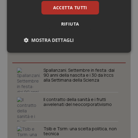
ACCETTA TUTTI
RIFIUTA
Potrebbe interessarti in
MOSTRA DETTAGLI
Lazio
Necessari
Statistici
Marketing
Spallanzani. Settembre in festa: dai
90 anni della nascita e i 30 da Irccs
alla Settimana della Scienza
Necessari
Statistici
Marketing
Il contratto della sanità e i frutti
avvelenati del neocorporativismo
I cookie necessari contribuiscono a rendere fruibile il
sito web abilitandone funzionalità di base quali la
navigazione sulle pagine e l'accesso alle aree
protette del sito. Il sito web non è in grado di
funzionare correttamente senza questi cookie.
Tslb e Tsrm: una scelta politica, non
tecnica
Nome
Fornitore
/
Dominio
Scaden