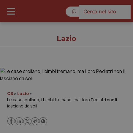
Venerdì 7 Agosto 2026
Lazio
Lazio
Cronache
QS
»
Lazio
»
Le case crollano, i bimbi tremano, ma i loro Pediatri non li
Governo e Parlamento
lasciano da soli
Regioni e Asl
Lavoro e Professioni