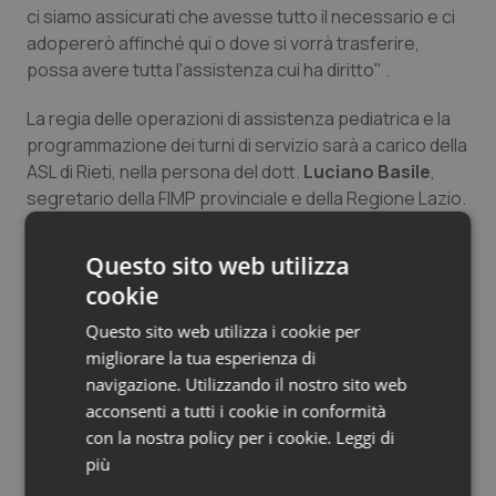
ci siamo assicurati che avesse tutto il necessario e ci
Salute orale & impianti
adopererò affinché qui o dove si vorrà trasferire,
possa avere tutta l'assistenza cui ha diritto" .
Sangue & coagulazione
La regia delle operazioni di assistenza pediatrica e la
Tiroide
programmazione dei turni di servizio sarà a carico della
ASL di Rieti, nella persona del dott.
Luciano Basile
,
Tumore al seno
segretario della FIMP provinciale e della Regione Lazio.
Lo stesso, volontario anch'egli di Protezione Civile, ha
assicurato che i medici pediatri impiegati nei soccorsi
Tumore ovarico
Questo sito web utilizza
avranno piena tutela legale e giuridica a carico della
cookie
FIMP.
Tumori del Polmone & Testa Collo
Questo sito web utilizza i cookie per
Federazione Italiana Medici Pediatri Regione Lazio
migliorare la tua esperienza di
Tumori gastrointestinali
navigazione. Utilizzando il nostro sito web
acconsenti a tutti i cookie in conformità
Ulcera & Reflusso
29 Agosto 2016
con la nostra policy per i cookie.
Leggi di
© Riproduzione riservata
più
Vaccini