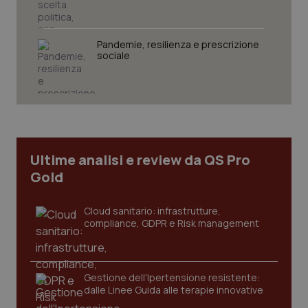
VISITOR_PRIVACY_METADATA
5 mesi
YouTube
settim
.youtube.com
Pandemie, resilienza e prescrizione
sociale
Ultime analisi e review da QS Pro
Gold
Cloud sanitario: infrastrutture,
compliance, GDPR e Risk management
CookieScriptConsent
5 mesi
CookieScript
settim
www.quotidianosanita.it
Gestione dell'Ipertensione resistente:
dalle Linee Guida alle terapie innovative