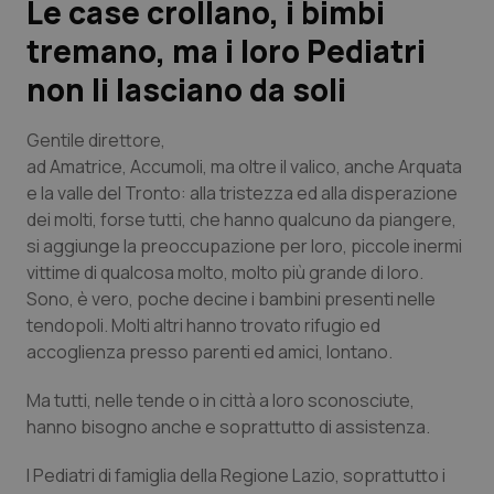
Le case crollano, i bimbi
tremano, ma i loro Pediatri
Scienza e Farmaci
non li lasciano da soli
Studi e Analisi
Gentile direttore
,
Lettere al direttore
ad Amatrice, Accumoli, ma oltre il valico, anche Arquata
e la valle del Tronto: alla tristezza ed alla disperazione
dei molti, forse tutti, che hanno qualcuno da piangere,
Edizioni Regionali
si aggiunge la preoccupazione per loro, piccole inermi
vittime di qualcosa molto, molto più grande di loro.
QS Pro
Sono, è vero, poche decine i bambini presenti nelle
tendopoli. Molti altri hanno trovato rifugio ed
Professionisti Sanitari.AI
accoglienza presso parenti ed amici, lontano.
Abruzzo
QS Pro Gold
Ma tutti, nelle tende o in città a loro sconosciute,
hanno bisogno anche e soprattutto di assistenza.
QS Club
Newsletter
Basilicata
Artrite & artrosi
I Pediatri di famiglia della Regione Lazio, soprattutto i