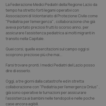
La Federazione Medici Pediatri della Regione Lazio da
Piemonte
HIV
tempo ha stretto forti legami operativi con
Associazioni di Volontariato di Protezione Civile come
Provincia Autonoma di Bolzano
Infezioni & Febbre
"Pediatria per l'emergenza" , collaborazione che già
aveva portato preziosi frutti lo scorso anno, per
Provincia Autonoma di Trento
Ipertensione & Scompenso
assicurare l'assistenza pediatrica ai molti migranti in
transito nella Capitale.
Puglia
Malattie rare
Quei corsi, quelle esercitazioni sul campo oggi si
scoprono preziose più che mai….
Sardegna
Malattia di Crohn & Rettocolite Ulcerosa
Farsi trovare pronti. I medici Pediatri del Lazio posso
Sicilia
Neuroscienze & patologie neurodegenerative
dire di esserlo.
Oggi, a tre giorni dalla catastrofe ed in stretta
Toscana
Obesità
collaborazione con "Pediatria per l'emergenza Onlus" ,
già sono operative le turnazioni per assicurare
Umbria
Oftalmologia
l'assistenza ai bambini nelle tendopoli e nelle poche
case ancora agibili.