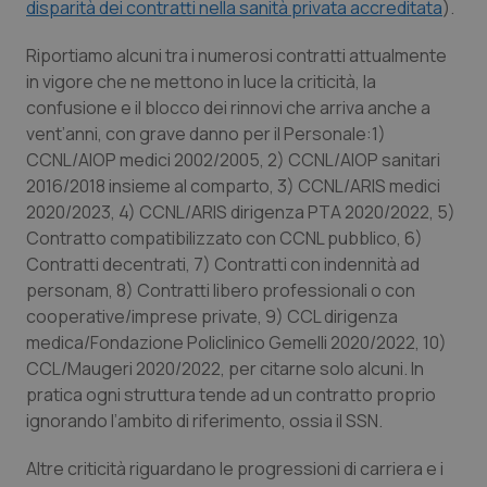
disparità dei contratti nella sanità privata accreditata
).
Salute orale & impianti
Riportiamo alcuni tra i numerosi contratti attualmente
Sangue & coagulazione
in vigore che ne mettono in luce la criticità, la
confusione e il blocco dei rinnovi che arriva anche a
vent’anni, con grave danno per il Personale:1)
Tiroide
CCNL/AIOP medici 2002/2005, 2) CCNL/AIOP sanitari
2016/2018 insieme al comparto, 3) CCNL/ARIS medici
Tumore al seno
2020/2023, 4) CCNL/ARIS dirigenza PTA 2020/2022, 5)
Contratto compatibilizzato con CCNL pubblico, 6)
Tumore ovarico
Contratti decentrati, 7) Contratti con indennità ad
personam, 8) Contratti libero professionali o con
Tumori del Polmone & Testa Collo
cooperative/imprese private, 9) CCL dirigenza
medica/Fondazione Policlinico Gemelli 2020/2022, 10)
Tumori gastrointestinali
CCL/Maugeri 2020/2022, per citarne solo alcuni. In
pratica ogni struttura tende ad un contratto proprio
Ulcera & Reflusso
ignorando l’ambito di riferimento, ossia il SSN.
Altre criticità riguardano le progressioni di carriera e i
Vaccini