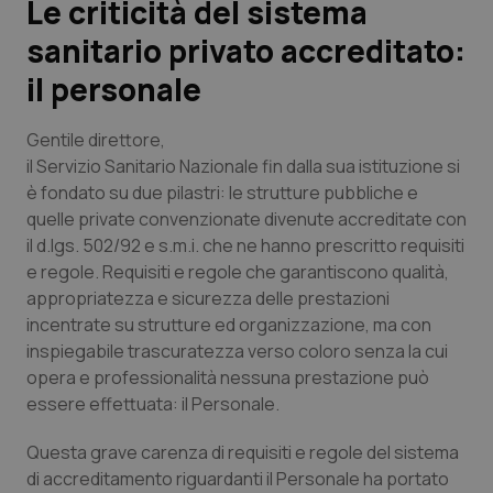
Le criticità del sistema
sanitario privato accreditato:
Scienza e Farmaci
il personale
Studi e Analisi
Gentile direttore
,
Lettere al direttore
il Servizio Sanitario Nazionale fin dalla sua istituzione si
è fondato su due pilastri: le strutture pubbliche e
quelle private convenzionate divenute accreditate con
Edizioni Regionali
il d.lgs. 502/92 e s.m.i. che ne hanno prescritto requisiti
e regole. Requisiti e regole che garantiscono qualità,
QS Pro
appropriatezza e sicurezza delle prestazioni
incentrate su strutture ed organizzazione, ma con
Professionisti Sanitari.AI
inspiegabile trascuratezza verso coloro senza la cui
opera e professionalità nessuna prestazione può
Abruzzo
QS Pro Gold
essere effettuata: il Personale.
QS Club
Newsletter
Basilicata
Artrite & artrosi
Questa grave carenza di requisiti e regole del sistema
di accreditamento riguardanti il Personale ha portato