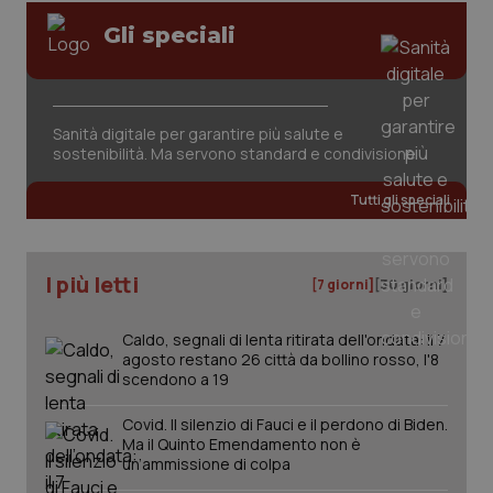
Gli speciali
Sanità digitale per garantire più salute e
_ga_KM60CM4NPH
.quotidianosanita.it
1 anno
sostenibilità. Ma servono standard e condivisione
mes
Tutti gli speciali
I più letti
[7 giorni]
[30 giorni]
Caldo, segnali di lenta ritirata dell'ondata: il 7
Fornitore
/
agosto restano 26 città da bollino rosso, l'8
Nome
Scadenza
Descrizion
Dominio
scendono a 19
Nome
Fornitore
/
Dominio
Scadenza
Des
_ga_0VMQEQKQ1N
.quotidianosanita.it
1 anno 1
Questo
mese
cookie
VISITOR_INFO1_LIVE
5 mesi 4
Que
Google LLC
Covid. Il silenzio di Fauci e il perdono di Biden.
viene
settimane
imp
.youtube.com
Ma il Quinto Emendamento non è
utilizzato
You
da Google
un’ammissione di colpa
ten
Analytics
pre
per