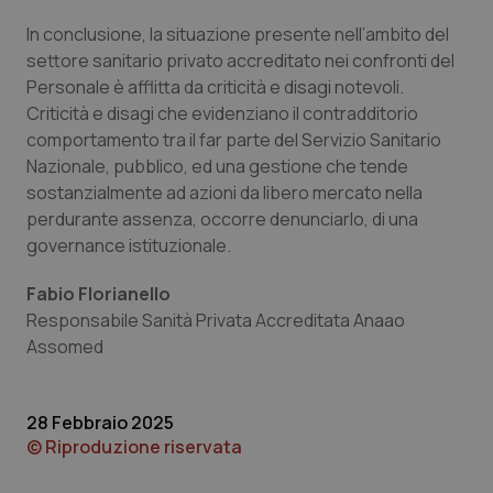
In conclusione, la situazione presente nell’ambito del
settore sanitario privato accreditato nei confronti del
Personale è afflitta da criticità e disagi notevoli.
Necessari
Statistici
Marketing
Criticità e disagi che evidenziano il contradditorio
I cookie necessari contribuiscono a rendere fruibile il
comportamento tra il far parte del Servizio Sanitario
sito web abilitandone funzionalità di base quali la
Nazionale, pubblico, ed una gestione che tende
navigazione sulle pagine e l'accesso alle aree
protette del sito. Il sito web non è in grado di
sostanzialmente ad azioni da libero mercato nella
funzionare correttamente senza questi cookie.
perdurante assenza, occorre denunciarlo, di una
Nome
Fornitore
/
Dominio
Scaden
governance istituzionale.
VISITOR_PRIVACY_METADATA
5 mesi
YouTube
settim
.youtube.com
Fabio Florianello
Responsabile Sanità Privata Accreditata Anaao
Assomed
28 Febbraio 2025
© Riproduzione riservata