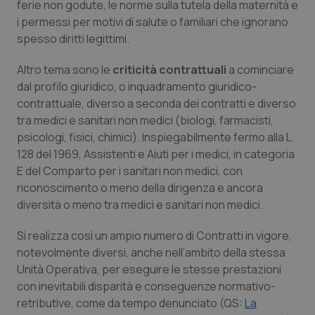
Valle D’Aosta
Oncodermatologia
ferie non godute, le norme sulla tutela della maternità e
i permessi per motivi di salute o familiari che ignorano
Veneto
Oncoematologia
spesso diritti legittimi.
Altro tema sono le
criticità contrattuali
a cominciare
Oncologia & Nutrizione
dal profilo giuridico, o inquadramento giuridico-
contrattuale, diverso a seconda dei contratti e diverso
Psoriasi & pelle
tra medici e sanitari non medici (biologi, farmacisti,
psicologi, fisici, chimici). Inspiegabilmente fermo alla L.
Quotidiano Cardiologia
128 del 1969, Assistenti e Aiuti per i medici, in categoria
E del Comparto per i sanitari non medici, con
Quotidiano Chirurgia
riconoscimento o meno della dirigenza e ancora
diversità o meno tra medici e sanitari non medici.
Quotidiano Oncologia
Si realizza così un ampio numero di Contratti in vigore,
notevolmente diversi, anche nell’ambito della stessa
Quotidiano Pediatria
Unità Operativa, per eseguire le stesse prestazioni
con inevitabili disparità e conseguenze normativo-
Rene & patologie urogenitali
retributive, come da tempo denunciato (QS:
La