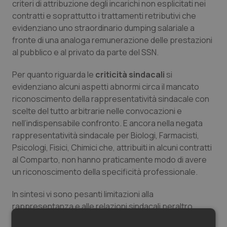
criteri di attribuzione degli incarichi non esplicitati nei
contratti e soprattutto i trattamenti retributivi che
evidenziano uno straordinario dumping salariale a
fronte di una analoga remunerazione delle prestazioni
al pubblico e al privato da parte del SSN.
Per quanto riguarda le
criticità sindacali
si
evidenziano alcuni aspetti abnormi circa il mancato
riconoscimento della rappresentatività sindacale con
scelte del tutto arbitrarie nelle convocazioni e
nell’indispensabile confronto. E ancora nella negata
rappresentatività sindacale per Biologi, Farmacisti,
Psicologi, Fisici, Chimici che, attribuiti in alcuni contratti
al Comparto, non hanno praticamente modo di avere
un riconoscimento della specificità professionale.
In sintesi vi sono pesanti limitazioni alla
rappresentanza e alle relazioni sindacali peraltro
garantite e tutelate dall’articolo 39 della Costituzione: