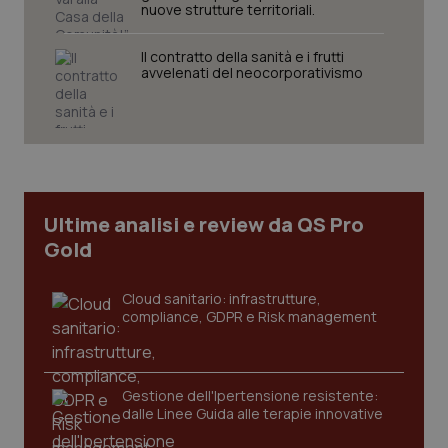
nuove strutture territoriali.
tracking-sites-ironfish-
www.quotidianosanita.it
4
session-id
settim
Il contratto della sanità e i frutti
2 gior
avvelenati del neocorporativismo
_ga
1 anno
Google LLC
mes
.quotidianosanita.it
Ultime analisi e review da QS Pro
Gold
Cloud sanitario: infrastrutture,
compliance, GDPR e Risk management
Gestione dell'Ipertensione resistente:
dalle Linee Guida alle terapie innovative