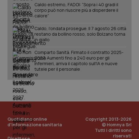
del
mantener
Caldo estremo, FADOI: “Sopra i 40 gradi il
vid
lo stato
inco
corpo può non riuscire più a disperdere il
della
può
calore”
sessione.
det
vis
web
Caldo, l’ondata prosegue. Il 7 agosto 26 città
uti
restano da bollino rosso, solo Bolzano torna
nuo
in giallo
ver
dell
You
Comparto Sanità. Firmato il contratto 2025-
__Secure-YNID
.youtube.com
5 mesi 4
Que
2027. Aumenti fino a 240 euro per gli
settimane
imp
infermieri, arriva il capitolo sull'IA e nuove
You
tutele per il personale
ten
pre
del
vid
inco
può
det
vis
web
uti
nuo
ver
Quotidiano online
Copyright 2013-2026
dell
d'informazione sanitaria
© Homnya Srl
You
Tutti i diritti sono
riservati
YSC
Sessione
Que
Google LLC
Direttore