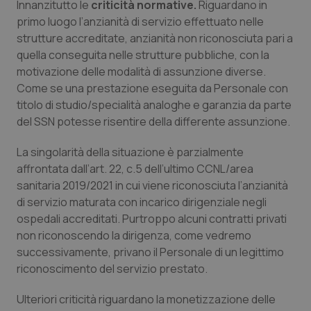
Innanzitutto le
criticità normative.
Riguardano in
primo luogo l’anzianità di servizio effettuato nelle
Piemonte
HIV
strutture accreditate, anzianità non riconosciuta pari a
quella conseguita nelle strutture pubbliche, con la
Provincia Autonoma di Bolzano
Infezioni & Febbre
motivazione delle modalità di assunzione diverse.
Come se una prestazione eseguita da Personale con
Provincia Autonoma di Trento
Ipertensione & Scompenso
titolo di studio/specialità analoghe e garanzia da parte
del SSN potesse risentire della differente assunzione.
Puglia
Malattie rare
La singolarità della situazione è parzialmente
Sardegna
Malattia di Crohn & Rettocolite Ulcerosa
affrontata dall’art. 22, c.5 dell’ultimo CCNL/area
sanitaria 2019/2021 in cui viene riconosciuta
l’anzianità
di servizio maturata con incarico dirigenziale
negli
Sicilia
Neuroscienze & patologie neurodegenerative
ospedali accreditati. Purtroppo alcuni contratti privati
non riconoscendo la dirigenza, come vedremo
Toscana
Obesità
successivamente, privano il Personale di un legittimo
riconoscimento del servizio prestato.
Umbria
Oftalmologia
Ulteriori criticità riguardano la monetizzazione delle