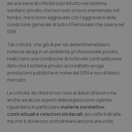
ad una serie di criticità soprattutto nel sistema
Calabria
Asma & BPCO
sanitario privato che non solo si sono mantenute nel
tempo, ma si sono aggravate con l’aggravarsi della
Campania
Car-T
condizione generale di tutto il Personale che opera nel
SSN.
Emilia-Romagna
Colesterolo & coronaropatie
Tali criticità, che già di per sé determinerebbero
Friuli Venezia Giulia
Dermatite Atopica
notevoli disagi in un ambiente professionale privato,
realizzano una condizione di notevole contraddizione
Lazio
Diabete & glucometri
dato che il sistema privato accreditato eroga
prestazioni pubbliche in nome del SSN e non di libero
mercato.
Liguria
Disturbi dell’umore
Le criticità, da riferirsi non solo ai datori di lavoro ma
Lombardia
Dolore
anche ad alcuni aspetti della legislazione vigente,
riguardano in particolare
materie normative,
Marche
Donna & Salute
contrattuali e relazioni sindacali
, più volte indicate,
ma che è doveroso sottolineare ancora una volta.
Molise
Epatiti