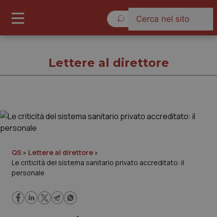
Domenica 9 Agosto 2026
Lettere al direttore
Lettere al direttore
Cronache
QS
»
Lettere al direttore
»
Le criticità del sistema sanitario privato accreditato: il
Governo e Parlamento
personale
Regioni e Asl
Lavoro e Professioni