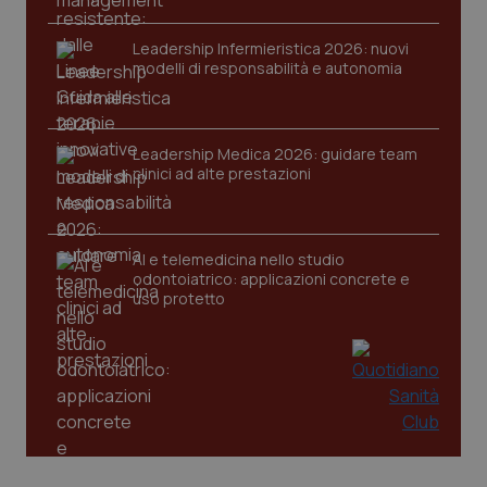
Leadership Infermieristica 2026: nuovi
modelli di responsabilità e autonomia
Leadership Medica 2026: guidare team
clinici ad alte prestazioni
PHPSESSID
Sessio
PHP.net
www.quotidianosanita.it
AI e telemedicina nello studio
odontoiatrico: applicazioni concrete e
uso protetto