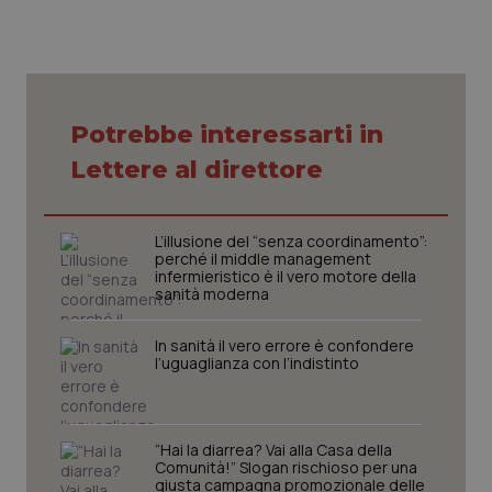
Potrebbe interessarti in
CookieScriptConsent
5 mesi
CookieScript
settim
www.quotidianosanita.it
Lettere al direttore
L’illusione del “senza coordinamento”:
perché il middle management
infermieristico è il vero motore della
sanità moderna
In sanità il vero errore è confondere
l’uguaglianza con l’indistinto
tracking-sites-ironfish-
www.quotidianosanita.it
4
tracking-enable
settim
2 gior
“Hai la diarrea? Vai alla Casa della
Comunità!” Slogan rischioso per una
giusta campagna promozionale delle